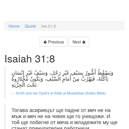
Home
Quote
Isa.31.8
Previous
Next
Isaiah 31:8
وَيَسْقُطُ أَشُّورُ بِسَيْفِ غَيْرِ رَجُل، وَسَيْفُ غَيْرِ إِنْسَانٍ
يَأْكُلُهُ، فَيَهْرُبُ مِنْ أَمَامِ السَّيْفِ، وَيَكُونُ مُخْتَارُوهُ
تَحْتَ الْجِزْيَةِ.
Smith and van Dyck's al-Kitab al-Muqaddas (Arabic Bible)
Тогава асириецът ще падне от меч не на
мъж и меч не на човек ще го унищожи. И
той ще побегне от меча и младежите му ще
станат принудителни работници.