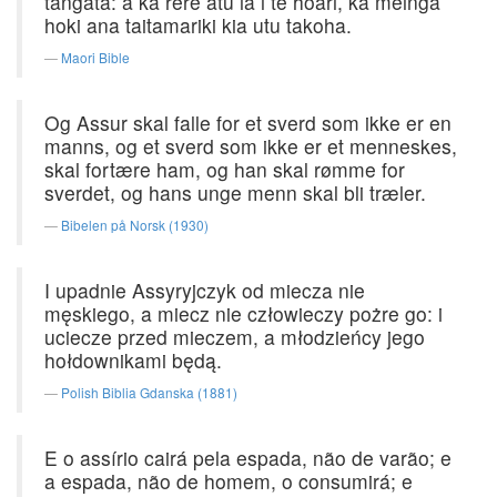
tangata: a ka rere atu ia i te hoari, ka meinga
hoki ana taitamariki kia utu takoha.
Maori Bible
Og Assur skal falle for et sverd som ikke er en
manns, og et sverd som ikke er et menneskes,
skal fortære ham, og han skal rømme for
sverdet, og hans unge menn skal bli træler.
Bibelen på Norsk (1930)
I upadnie Assyryjczyk od miecza nie
męskiego, a miecz nie człowieczy pożre go: i
uciecze przed mieczem, a młodzieńcy jego
hołdownikami będą.
Polish Biblia Gdanska (1881)
E o assírio cairá pela espada, não de varão; e
a espada, não de homem, o consumirá; e