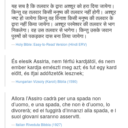
यह सच है कि तलवार के द्वारा अश्शूर को हरा दिया जायेगा।
किन्तु वह तलवार किसी मनुष्य की तलवार नहीं होगी। अश्शूर
नष्ट हो जायेगा किन्तु वह विनाश किसी मनुष्य की तलवार के
द्वारा नहीं किया जायेगा। अश्शूर परमेश्वर की तलवार से भाग
निकलेगा। वह उस तलवार से भागेगा। किन्तु उसके जवान
पुरुषों को पकड़कर दास बना लिया जायेगा।
Holy Bible: Easy-to-Read Version (Hindi ERV)
És elesik Assiria, nem férfiú kardjától, és nem
ember kardja emészti meg azt; és fut egy kard
előtt, és ifjai adófizetők lesznek;
Hungarian Vizsoly (Karoli) Biblia (1590)
Allora l’Assiro cadrà per una spada non
d’uomo, e una spada, che non è d’uomo, lo
divorerà; ed ei fuggirà d’innanzi alla spada, e i
suoi giovani saranno asserviti.
Italian Riveduta Bibbia (1927)