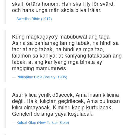
skall förtära honom. Han skall fly för svärd,
och hans unga män skola bliva trälar.
Swedish Bible (1917)
Kung magkagayo'y mabubuwal ang taga
Asiria sa pamamagitan ng tabak, na hindi sa
tao: at ang tabak, na hindi sa mga tao,
lalamon sa kaniya: at kaniyang tatakasan ang
tabak, at ang kaniyang mga binata ay
magiging mamumuwis.
Philippine Bible Society (1905)
Asur kılıca yenik düşecek, Ama insan kılıcına
değil. Halkı kılıçtan geçirilecek, Ama bu insan
kılıcı olmayacak. Kimileri kaçıp kurtulacak,
Gençleri de angaryaya koşulacak.
Kutsal Kitap (New Turkish Bible)