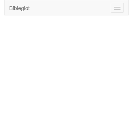
Bibleglot
Toggle
navigati