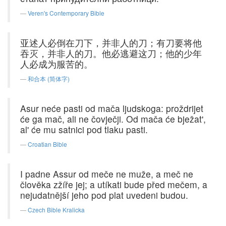
Veren's Contemporary Bible
亚述人必倒在刀下，并非人的刀；有刀要将他
吞灭，并非人的刀。他必逃避这刀；他的少年
人必成为服苦的。
和合本 (简体字)
Asur neće pasti od mača ljudskoga: proždrijet
će ga mač, ali ne čovječji. Od mača će bježat',
al' će mu satnici pod tlaku pasti.
Croatian Bible
I padne Assur od meče ne muže, a meč ne
člověka zžíře jej; a utíkati bude před mečem, a
nejudatnější jeho pod plat uvedeni budou.
Czech Bible Kralicka