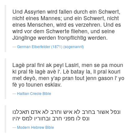
Und Assyrien wird fallen durch ein Schwert,
nicht eines Mannes; und ein Schwert, nicht
eines Menschen, wird es verzehren. Und es
wird vor dem Schwerte fliehen, und seine
Jünglinge werden fronpflichtig werden.
German Elberfelder (1871) (sogenannt)
Lagè pral fini ak peyi Lasiri, men se pa moun
ki pral fè lagè avè l'. Lè batay la, li pral kouri
met deyò, men y'ap pran tout jenn gason l' yo
fè yo tounen esklav.
Haitian Creole Bible
ונפל אשור בחרב לא איש וחרב לא אדם תאכלנו
ונס לו מפני חרב ובחוריו למס יהיו׃
Modern Hebrew Bible