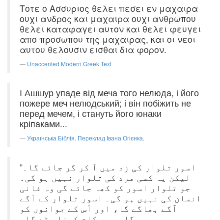
Τοτε ο Ασσυριος θελει πεσει εν μαχαιρα
ουχι ανδρος και μαχαιρα ουχι ανθρωπου
θελει καταφαγει αυτον και θελει φευγει
απο προσωπου της μαχαιρας, και οι νεοι
αυτου θελουσιν εισθαι δια φορον.
Unaccented Modern Greek Text
І Ашшур упаде від меча того нелюда, і його
пожере меч нелюдський; і він побіжить не
перед мечем, і стануть його юнаки
кріпаками...
Українська Біблія. Переклад Івана Огієнка.
”اسور تلوار کی زد میں آ کر گر جائے گا۔
لیکن یہ کسی مرد کی تلوار نہیں ہو گی۔
جو تلوار اسور کو کھا جائے گی وہ فانی
انسان کی نہیں ہو گی۔ اسور تلوار کے آگے
آگے بھاگے گا، اور اُس کے جوانوں کو
بیگار میں کام کرنا پڑے گا۔