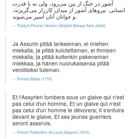
آشور در جنگ از بین می‌رود، ولی نه با قدرت
انسانی. نیروهای آشور از میدان کارزار می‌گریزند،
و جوانان آنان اسیر می‌شوند.
Today's Persian Version (Mojdeh Baraye Asre Jadid)
Ja Assurin pitää lankeeman, ei miehen
miekalla, ja pitää kulutettaman, ei ihmisen
miekalla; ja pitää kuitenkin pakeneman
miekkaa, ja hänen nuorukaisensa pitää
verollisiksi tuleman.
Finnish Biblia (1776)
Et l'Assyrien tombera sous un glaive qui n'est
pas celui d'un homme, Et un glaive qui n'est
pas celui d'un homme le dévorera; Il s'enfuira
devant le glaive, Et ses jeunes guerriers
seront asservis.
French Traduction de Louis Segond (1910)