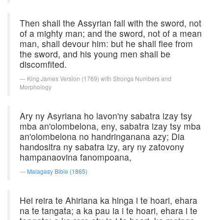
Then shall the Assyrian fall with the sword, not
of a mighty man; and the sword, not of a mean
man, shall devour him: but he shall flee from
the sword, and his young men shall be
discomfited.
King James Version (1769) with Strongs Numbers and
Morphology
Ary ny Asyriana ho lavon'ny sabatra izay tsy
mba an'olombelona, eny, sabatra izay tsy mba
an'olombelona no handringanana azy; Dia
handositra ny sabatra izy, ary ny zatovony
hampanaovina fanompoana,
Malagasy Bible (1865)
Hei reira te Ahiriana ka hinga i te hoari, ehara
na te tangata; a ka pau ia i te hoari, ehara i te