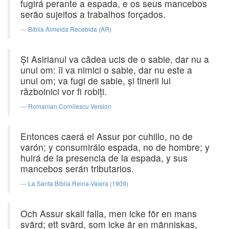
fugirá perante a espada, e os seus mancebos
serão sujeitos a trabalhos forçados.
Bíblia Almeida Recebida (AR)
Şi Asirianul va cădea ucis de o sabie, dar nu a
unui om: îl va nimici o sabie, dar nu este a
unui om; va fugi de sabie, şi tinerii lui
războinici vor fi robiţi.
Romanian Cornilescu Version
Entonces caerá el Assur por cuhillo, no de
varón; y consumirálo espada, no de hombre; y
huirá de la presencia de la espada, y sus
mancebos serán tributarios.
La Santa Biblia Reina-Valera (1909)
Och Assur skall falla, men icke för en mans
svärd; ett svärd, som icke är en människas,