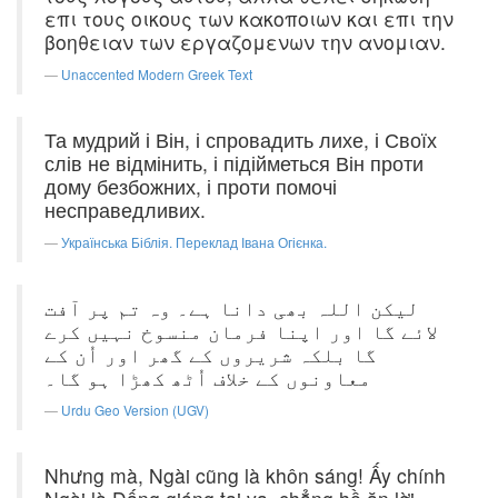
επι τους οικους των κακοποιων και επι την
βοηθειαν των εργαζομενων την ανομιαν.
Unaccented Modern Greek Text
Та мудрий і Він, і спровадить лихе, і Своїх
слів не відмінить, і підійметься Він проти
дому безбожних, і проти помочі
несправедливих.
Українська Біблія. Переклад Івана Огієнка.
لیکن اللہ بھی دانا ہے۔ وہ تم پر آفت
لائے گا اور اپنا فرمان منسوخ نہیں کرے
گا بلکہ شریروں کے گھر اور اُن کے
معاونوں کے خلاف اُٹھ کھڑا ہو گا۔
Urdu Geo Version (UGV)
Nhưng mà, Ngài cũng là khôn sáng! Ấy chính