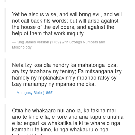
Yet he also is wise, and will bring evil, and will
not call back his words: but will arise against
the house of the evildoers, and against the
help of them that work iniquity.
King James Version (1769) with Strongs Numbers and
Morphology
Nefa Izy koa dia hendry ka mahatonga loza,
ary tsy tsoahany ny teniny; Fa mitsangana Izy
hamely ny mpianakavin'ny mpanao ratsy sy
izay manampy ny mpanao meloka.
Malagasy Bible (1865)
Otiia he whakaaro nui ano ia, ka takina mai
ano te kino e ia, e kore ano ana kupu e unuhia
e ia: engari ka whakatika ia ki te whare o nga
kaimahi i te kino, ki nga whakauru o nga