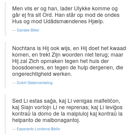
Men viis er og han, lader Ulykke komme og
går ej fra sit Ord. Han står op mod de ondes
Hus og mod Udådsmændenes Hjælp.
Danske Bibel
Nochtans is Hij ook wijs, en Hij doet het kwaad
komen, en trekt Zijn woorden niet terug; maar
Hij zal Zich opmaken tegen het huis der
boosdoeners, en tegen de hulp dergenen, die
ongerechtigheid werken.
Dutch Statenvertaling
Sed Li estas saĝa, kaj Li venigas malfeliĉon,
kaj Siajn vortojn Li ne reprenas; kaj Li leviĝos
kontraŭ la domo de la malpiuloj kaj kontraŭ la
helpanto de malbonagantoj.
Esperanto Londona Biblio