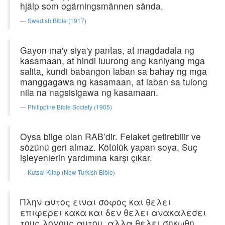
hjälp som ogärningsmännen sända.
Swedish Bible (1917)
Gayon ma'y siya'y pantas, at magdadala ng
kasamaan, at hindi iuurong ang kaniyang mga
salita, kundi babangon laban sa bahay ng mga
manggagawa ng kasamaan, at laban sa tulong
nila na nagsisigawa ng kasamaan.
Philippine Bible Society (1905)
Oysa bilge olan RAB’dir. Felaket getirebilir ve
sözünü geri almaz. Kötülük yapan soya, Suç
işleyenlerin yardımına karşı çıkar.
Kutsal Kitap (New Turkish Bible)
Πλην αυτος ειναι σοφος και θελει
επιφερει κακα και δεν θελει ανακαλεσει
τους λογους αυτου, αλλα θελει σηκωθη