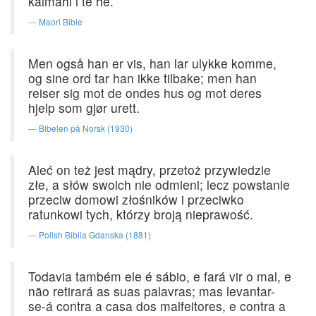
kaimahi i te he.
Maori Bible
Men også han er vis, han lar ulykke komme,
og sine ord tar han ikke tilbake; men han
reiser sig mot de ondes hus og mot deres
hjelp som gjør urett.
Bibelen på Norsk (1930)
Aleć on też jest mądry, przetoż przywiedzie
złe, a słów swoich nie odmieni; lecz powstanie
przeciw domowi złośników i przeciwko
ratunkowi tych, którzy broją nieprawość.
Polish Biblia Gdanska (1881)
Todavia também ele é sábio, e fará vir o mal, e
não retirará as suas palavras; mas levantar-
se-á contra a casa dos malfeitores, e contra a