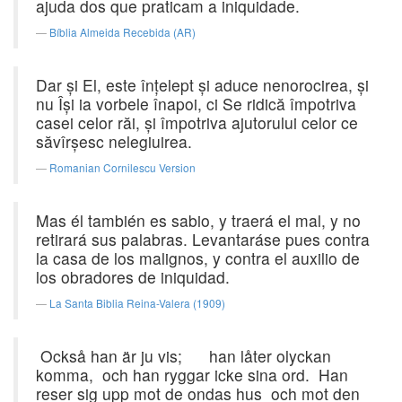
ajuda dos que praticam a iniquidade.
Bíblia Almeida Recebida (AR)
Dar şi El, este înţelept şi aduce nenorocirea, şi
nu Îşi ia vorbele înapoi, ci Se ridică împotriva
casei celor răi, şi împotriva ajutorului celor ce
săvîrşesc nelegiuirea.
Romanian Cornilescu Version
Mas él también es sabio, y traerá el mal, y no
retirará sus palabras. Levantaráse pues contra
la casa de los malignos, y contra el auxilio de
los obradores de iniquidad.
La Santa Biblia Reina-Valera (1909)
Också han är ju vis; han låter olyckan
komma, och han ryggar icke sina ord. Han
reser sig upp mot de ondas hus och mot den