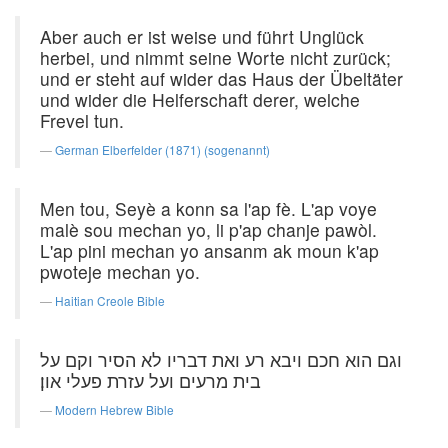
Aber auch er ist weise und führt Unglück
herbei, und nimmt seine Worte nicht zurück;
und er steht auf wider das Haus der Übeltäter
und wider die Helferschaft derer, welche
Frevel tun.
German Elberfelder (1871) (sogenannt)
Men tou, Seyè a konn sa l'ap fè. L'ap voye
malè sou mechan yo, li p'ap chanje pawòl.
L'ap pini mechan yo ansanm ak moun k'ap
pwoteje mechan yo.
Haitian Creole Bible
וגם הוא חכם ויבא רע ואת דבריו לא הסיר וקם על
בית מרעים ועל עזרת פעלי און׃
Modern Hebrew Bible