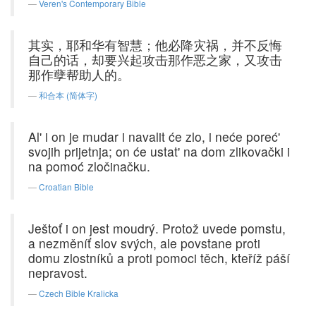
Veren's Contemporary Bible
其实，耶和华有智慧；他必降灾祸，并不反悔
自己的话，却要兴起攻击那作恶之家，又攻击
那作孽帮助人的。
和合本 (简体字)
Al' i on je mudar i navalit će zlo, i neće poreć'
svojih prijetnja; on će ustat' na dom zlikovački i
na pomoć zločinačku.
Croatian Bible
Ještoť i on jest moudrý. Protož uvede pomstu,
a nezměníť slov svých, ale povstane proti
domu zlostníků a proti pomoci těch, kteříž páší
nepravost.
Czech Bible Kralicka