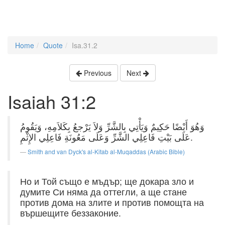
Home
Quote
Isa.31.2
Previous
Next
Isaiah 31:2
وَهُوَ أَيْضًا حَكِيمٌ وَيَأْتِي بِالشَّرِّ وَلاَ يَرْجعُ بِكَلاَمِهِ، وَيَقُومُ
عَلَى بَيْتِ فَاعِلِي الشَّرِّ وَعَلَى مَعُونَةِ فَاعِلِي الإِثْمِ.
Smith and van Dyck's al-Kitab al-Muqaddas (Arabic Bible)
Но и Той също е мъдър; ще докара зло и
думите Си няма да оттегли, а ще стане
против дома на злите и против помощта на
вършещите беззаконие.