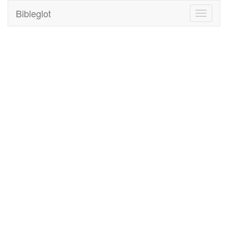
Bibleglot
Toggle
navigati