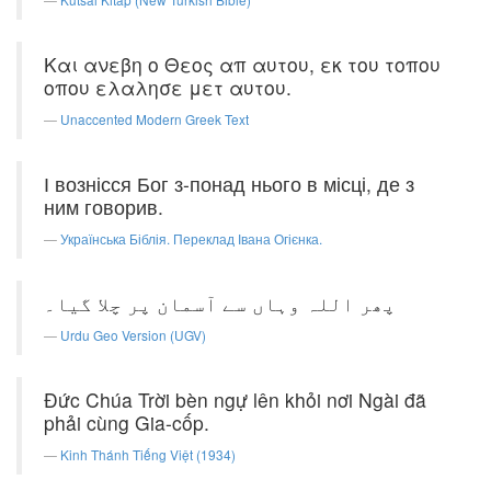
Και ανεβη ο Θεος απ αυτου, εκ του τοπου
οπου ελαλησε μετ αυτου.
Unaccented Modern Greek Text
І вознісся Бог з-понад нього в місці, де з
ним говорив.
Українська Біблія. Переклад Івана Огієнка.
پھر اللہ وہاں سے آسمان پر چلا گیا۔
Urdu Geo Version (UGV)
Ðức Chúa Trời bèn ngự lên khỏi nơi Ngài đã
phải cùng Gia-cốp.
Kinh Thánh Tiếng Việt (1934)