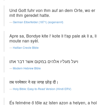
Und Gott fuhr von ihm auf an dem Orte, wo er
mit ihm geredet hatte.
German Elberfelder (1871) (sogenannt)
Apre sa, Bondye kite l' kote li t'ap pale ak li a, li
moute nan syèl.
Haitian Creole Bible
ויעל מעליו אלהים במקום אשר דבר אתו׃
Modern Hebrew Bible
तब परमेश्वर ने वह जगह छोड़ दी।
Holy Bible: Easy-to-Read Version (Hindi ERV)
És felméne ő tőle az Isten azon a helyen, a hol