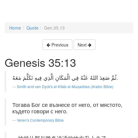
Home
Quote
Gen.35.13
Previous
Next
Genesis 35:13
ثُمَّ صَعِدَ اللهُ عَنْهُ فِي الْمَكَانِ الَّذِي فِيهِ تَكَلَّمَ مَعَهُ.
Smith and van Dyck's al-Kitab al-Muqaddas (Arabic Bible)
Тогава Бог се възнесе от него, от мястото,
където говори с него.
Veren's Contemporary Bible