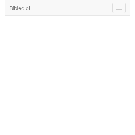
Bibleglot
Toggle
navigati