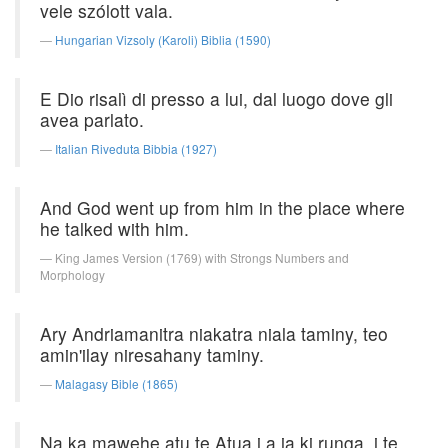
vele szólott vala.
Hungarian Vizsoly (Karoli) Biblia (1590)
E Dio risalì di presso a lui, dal luogo dove gli
avea parlato.
Italian Riveduta Bibbia (1927)
And God went up from him in the place where
he talked with him.
King James Version (1769) with Strongs Numbers and
Morphology
Ary Andriamanitra niakatra niala taminy, teo
amin'ilay niresahany taminy.
Malagasy Bible (1865)
Na ka mawehe atu te Atua i a ia ki runga, i te