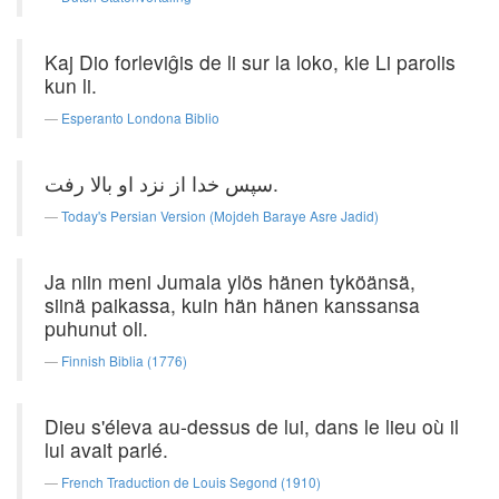
Kaj Dio forleviĝis de li sur la loko, kie Li parolis
kun li.
Esperanto Londona Biblio
سپس ‌خدا از نزد او بالا رفت‌.
Today's Persian Version (Mojdeh Baraye Asre Jadid)
Ja niin meni Jumala ylös hänen tyköänsä,
siinä paikassa, kuin hän hänen kanssansa
puhunut oli.
Finnish Biblia (1776)
Dieu s'éleva au-dessus de lui, dans le lieu où il
lui avait parlé.
French Traduction de Louis Segond (1910)