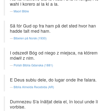
wahi i korero ai ia ki a ia.
Maori Bible
Så fór Gud op fra ham på det sted hvor han
hadde talt med ham.
Bibelen på Norsk (1930)
I odszedł Bóg od niego z miejsca, na którem
mówił z nim.
Polish Biblia Gdanska (1881)
E Deus subiu dele, do lugar onde lhe falara.
Bíblia Almeida Recebida (AR)
Dumnezeu S'a înălţat dela el, în locul unde îi
vorbise.