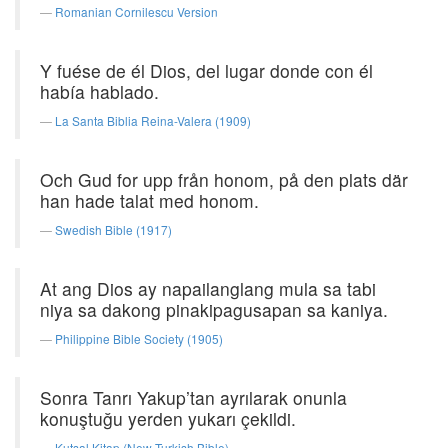
Romanian Cornilescu Version
Y fuése de él Dios, del lugar donde con él
había hablado.
La Santa Biblia Reina-Valera (1909)
Och Gud for upp från honom, på den plats där
han hade talat med honom.
Swedish Bible (1917)
At ang Dios ay napailanglang mula sa tabi
niya sa dakong pinakipagusapan sa kaniya.
Philippine Bible Society (1905)
Sonra Tanrı Yakup’tan ayrılarak onunla
konuştuğu yerden yukarı çekildi.
Kutsal Kitap (New Turkish Bible)