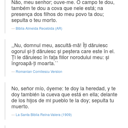
Não, meu senhor; ouve-me. O campo te dou,
também te dou a cova que nele está; na
presença dos filhos do meu povo ta dou;
sepulta o teu morto.
Bíblia Almeida Recebida (AR)
,,Nu, domnul meu, ascultă-mă! Îţi dăruiesc
ogorul şi-ţi dăruiesc şi peştera care este în el.
Ţi le dăruiesc în faţa fiilor norodului meu: şi
îngroapă-ţi moarta.``
Romanian Cornilescu Version
No, señor mío, óyeme: te doy la heredad, y te
doy también la cueva que está en ella; delante
de los hijos de mi pueblo te la doy; sepulta tu
muerto.
La Santa Biblia Reina-Valera (1909)