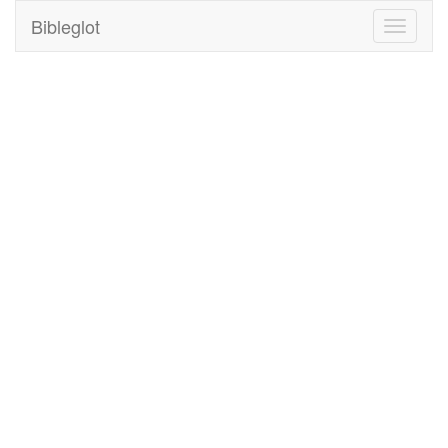
Bibleglot
Toggle
navigati