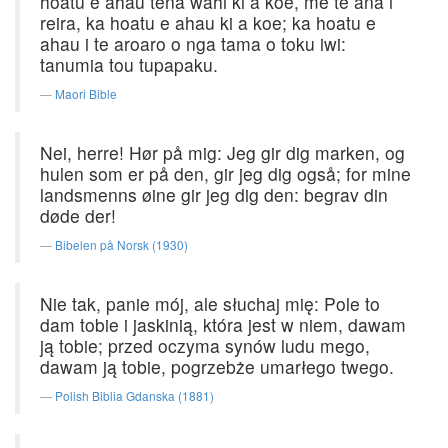
hoatu e ahau tena wahi ki a koe, me te ana i
reira, ka hoatu e ahau ki a koe; ka hoatu e
ahau i te aroaro o nga tama o toku iwi:
tanumia tou tupapaku.
Maori Bible
Nei, herre! Hør på mig: Jeg gir dig marken, og
hulen som er på den, gir jeg dig også; for mine
landsmenns øine gir jeg dig den: begrav din
døde der!
Bibelen på Norsk (1930)
Nie tak, panie mój, ale słuchaj mię: Pole to
dam tobie i jaskinią, która jest w niem, dawam
ją tobie; przed oczyma synów ludu mego,
dawam ją tobie, pogrzebże umarłego twego.
Polish Biblia Gdanska (1881)