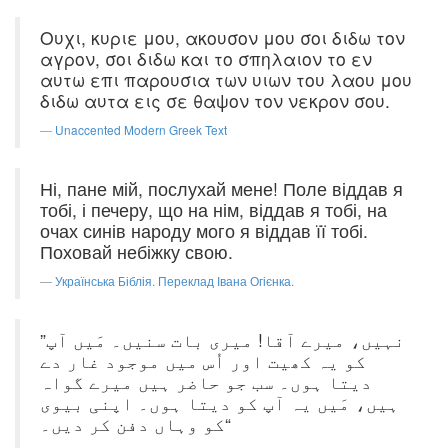
Ουχι, κυριε μου, ακουσον μου σοι διδω τον
αγρον, σοι διδω και το σπηλαιον το εν
αυτω επι παρουσια των υιων του λαου μου
διδω αυτα εις σε θαψον τον νεκρον σου.
Unaccented Modern Greek Text
Ні, пане мій, послухай мене! Поле віддав я
тобі, і печеру, що на нім, віддав я тобі, на
очах синів народу мого я віддав її тобі.
Поховай небіжку свою.
Українська Біблія. Переклад Івана Огієнка.
”نہیں، میرے آقا! میری بات سنیں۔ مَیں آپ
کو یہ کھیت اور اُس میں موجود غار دے
دیتا ہوں۔ سب جو حاضر ہیں میرے گواہ
ہیں، مَیں یہ آپ کو دیتا ہوں۔ اپنی بیوی
کو وہاں دفن کر دیں۔“