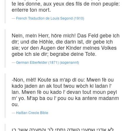
te les donne, aux yeux des fils de mon peuple:
enterre ton mort.
French Traduction de Louis Segond (1910)
Nein, mein Herr, höre mich! Das Feld gebe ich
dir; und die Höhle, die darin ist, dir gebe ich
sie; vor den Augen der Kinder meines Volkes
gebe ich sie dir; begrabe deine Tote.
German Elberfelder (1871) (sogenannt)
-Non, mèt! Koute sa m'ap di ou: Mwen fè ou
kado jaden an ak tout twou wòch ki ladan l'
lan. Mwen fè ou kado l' devan tout moun peyi
m' yo. M'ap ba ou l' pou ou ka antere madanm
ou.
Haitian Creole Bible
לא אדני שמעני השדה נתתי לך והמערה אשר בו