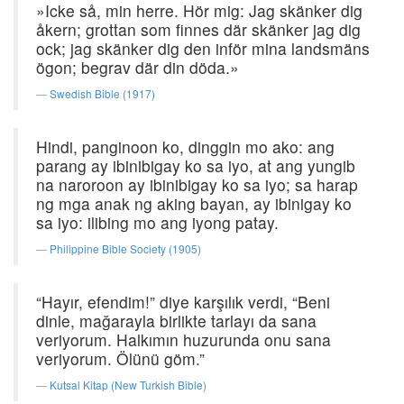
»Icke så, min herre. Hör mig: Jag skänker dig
åkern; grottan som finnes där skänker jag dig
ock; jag skänker dig den inför mina landsmäns
ögon; begrav där din döda.»
Swedish Bible (1917)
Hindi, panginoon ko, dinggin mo ako: ang
parang ay ibinibigay ko sa iyo, at ang yungib
na naroroon ay ibinibigay ko sa iyo; sa harap
ng mga anak ng aking bayan, ay ibinigay ko
sa iyo: ilibing mo ang iyong patay.
Philippine Bible Society (1905)
“Hayır, efendim!” diye karşılık verdi, “Beni
dinle, mağarayla birlikte tarlayı da sana
veriyorum. Halkımın huzurunda onu sana
veriyorum. Ölünü göm.”
Kutsal Kitap (New Turkish Bible)