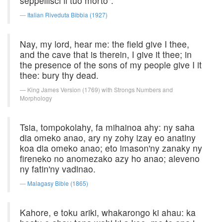
seppellisci il tuo morto".
Italian Riveduta Bibbia (1927)
Nay, my lord, hear me: the field give I thee,
and the cave that is therein, I give it thee; in
the presence of the sons of my people give I it
thee: bury thy dead.
King James Version (1769) with Strongs Numbers and
Morphology
Tsia, tompokolahy, fa mihainoa ahy: ny saha
dia omeko anao, ary ny zohy izay eo anatiny
koa dia omeko anao; eto imason'ny zanaky ny
fireneko no anomezako azy ho anao; aleveno
ny fatin'ny vadinao.
Malagasy Bible (1865)
Kahore, e toku ariki, whakarongo ki ahau: ka