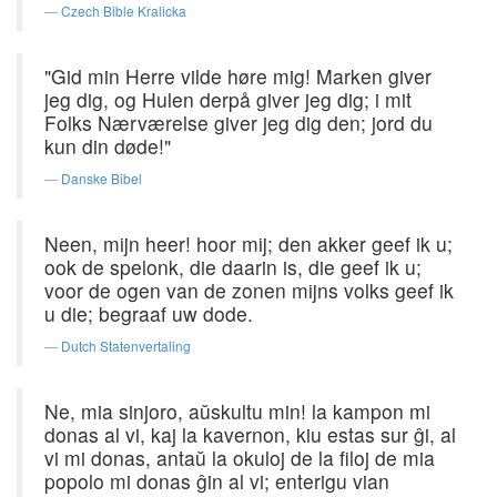
Czech Bible Kralicka
"Gid min Herre vilde høre mig! Marken giver
jeg dig, og Hulen derpå giver jeg dig; i mit
Folks Nærværelse giver jeg dig den; jord du
kun din døde!"
Danske Bibel
Neen, mijn heer! hoor mij; den akker geef ik u;
ook de spelonk, die daarin is, die geef ik u;
voor de ogen van de zonen mijns volks geef ik
u die; begraaf uw dode.
Dutch Statenvertaling
Ne, mia sinjoro, aŭskultu min! la kampon mi
donas al vi, kaj la kavernon, kiu estas sur ĝi, al
vi mi donas, antaŭ la okuloj de la filoj de mia
popolo mi donas ĝin al vi; enterigu vian