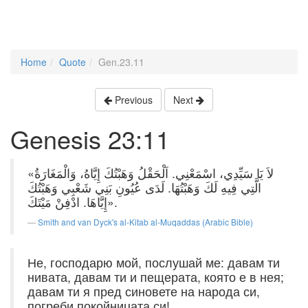
Home
Quote
Gen.23.11
Previous
Next
Genesis 23:11
«لاَ يَا سَيِّدِي، اسْمَعْنِي. اَلْحَقْلُ وَهَبْتُكَ إِيَّاهُ، وَالْمَغَارَةُ
الَّتِي فِيهِ لَكَ وَهَبْتُهَا. لَدَى عُيُونِ بَنِي شَعْبِي وَهَبْتُكَ
إِيَّاهَا. ادْفِنْ مَيْتَكَ».
Smith and van Dyck's al-Kitab al-Muqaddas (Arabic Bible)
Не, господарю мой, послушай ме: давам ти
нивата, давам ти и пещерата, която е в нея;
давам ти я пред синовете на народа си,
погреби покойницата си!