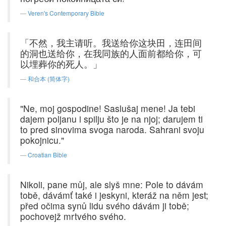
Veren's Contemporary Bible
「不然，我主请听。我送给你这块田，连田间
的洞也送给你，在我同族的人面前都给你，可
以埋葬你的死人。」
和合本 (简体字)
"Ne, moj gospodine! Saslušaj mene! Ja tebi
dajem poljanu i spilju što je na njoj; darujem ti
to pred sinovima svoga naroda. Sahrani svoju
pokojnicu."
Croatian Bible
Nikoli, pane můj, ale slyš mne: Pole to dávám
tobě, dávámť také i jeskyni, kteráž na něm jest;
před očima synů lidu svého dávám ji tobě;
pochovejž mrtvého svého.