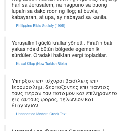
hari sa Jerusalem, na nagpuno sa buong
lupain sa dako roon ng Ilog; at buwis,
kabayaran, at upa, ay nabayad sa kanila.
Philippine Bible Society (1905)
Yeruşalim’i güçlü krallar yönetti. Fırat’ın batı
yakasındaki bütün bölgede egemenlik
sürdüler. Oradaki halktan vergi topladılar.
Kutsal Kitap (New Turkish Bible)
Υπηρξαν ετι ισχυροι βασιλεις επι
Ιερουσαλημ, δεσποζοντες επι παντας
τους περαν του ποταμου και επληρονετο
εις αυτους φορος, τελωνιον και
διαγωγιον.
Unaccented Modern Greek Text
І могутні царі були над Єрусалимом, і