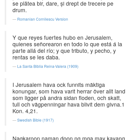
se plătea bir, dare, şi drept de trecere pe
drum.
Romanian Cornilescu Version
Y que reyes fuertes hubo en Jerusalem,
quienes señorearon en todo lo que está á la
parte allá del río; y que tributo, y pecho, y
rentas se les daba.
La Santa Biblia Reina-Valera (1909)
I Jerusalem hava ock funnits mäktiga
konungar, som hava varit herrar över allt land
som ligger på andra sidan floden, och skatt,
tull och vägpenningar hava blivit dem givna.1
Kon. 4,21.
Swedish Bible (1917)
Nagkaroon naman doon ng mga may kayang