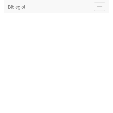
Bibleglot
Toggle
navigati