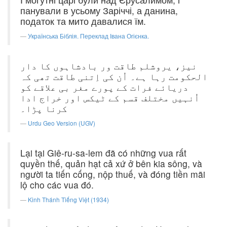
панували в усьому Заріччі, а данина,
податок та мито давалися їм.
Українська Біблія. Переклад Івана Огієнка.
نیز، یروشلم طاقت ور بادشاہوں کا دار
الحکومت رہا ہے۔ اُن کی اِتنی طاقت تھی کہ
دریائے فرات کے پورے مغر بی علاقے کو
اُنہیں مختلف قسم کے ٹیکس اور خراج ادا
کرنا پڑا۔
Urdu Geo Version (UGV)
Lại tại Giê-ru-sa-lem đã có những vua rất
quyền thế, quản hạt cả xứ ở bên kia sông, và
người ta tiến cống, nộp thuế, và đóng tiền mãi
lộ cho các vua đó.
Kinh Thánh Tiếng Việt (1934)