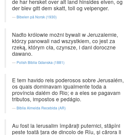
de har hersket over alt land hinsides elven, og
der blev gitt dem skatt, toll og veipenger.
Bibelen på Norsk (1930)
Nadto królowie możni bywali w Jeruzalemie,
którzy panowali nad wszystkiem, co jest za
rzeką, którym cła, czynsze, i dani doroczne
dawano.
Polish Biblia Gdanska (1881)
E tem havido reis poderosos sobre Jerusalém,
os quais dominavam igualmente toda a
província dalém do Rio; e a eles se pagavam
tributos, impostos e pedágio.
Bíblia Almeida Recebida (AR)
Au fost la Ierusalim împăraţi puternici, stăpîni
peste toată ţara de dincolo de Rîu, şi cărora li