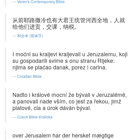
Veren's Contemporary Bible
从前耶路撒冷也有大君王统管河西全地，人就
给他们进贡，交课，纳税。
和合本 (简体字)
I moćni su kraljevi kraljevali u Jeruzalemu, koji
su gospodarili svime s onu stranu Rijeke:
njima se plaćao danak, porez i carina.
Croatian Bible
Nadto i králové mocní že bývali v Jeruzalémě,
a panovali nade vším, co jest za řekou, jimž
platové, cla a úrok dáván býval.
Czech Bible Kralicka
over Jerusalem har der hersket mægtige