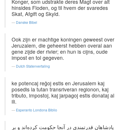
Konger, som udstrakte deres Magt over alt
hinsides Floden, og til hvem der svaredes
Skat, Afgift og Skyld.
Danske Bibel
Ook zijn er machtige koningen geweest over
Jeruzalem, die geheerst hebben overal aan
gene zijde der rivier; en hun is cijns, oude
impost en tol gegeven.
Dutch Statenvertaling
ke potencaj reĝoj estis en Jerusalem kaj
posedis la tutan transriveran regionon, kaj
tributo, impostoj, kaj jarpagoj estis donataj al
ili.
Esperanto Londona Biblio
پادشاهان قدرتمندی در آنجا حکومت کرده‌اند و بر