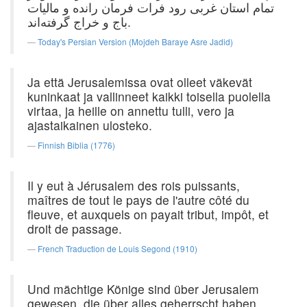
تمام استان غربی رود فرات فرمان رانده و مالیات
باج و خراج گرفته‌اند.
Today's Persian Version (Mojdeh Baraye Asre Jadid)
Ja että Jerusalemissa ovat olleet väkevät
kuninkaat ja vallinneet kaikki toisella puolella
virtaa, ja heille on annettu tulli, vero ja
ajastaikainen ulosteko.
Finnish Biblia (1776)
Il y eut à Jérusalem des rois puissants,
maîtres de tout le pays de l'autre côté du
fleuve, et auxquels on payait tribut, impôt, et
droit de passage.
French Traduction de Louis Segond (1910)
Und mächtige Könige sind über Jerusalem
gewesen, die über alles geherrscht haben,