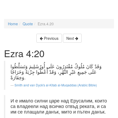
Home
Quote
Ezra.4.20
Previous
Next
Ezra 4:20
وَقَدْ كَانَ مُلُوكٌ مُقْتَدِرُونَ عَلَى أُورُشَلِيمَ وَتَسَلَّطُوا
عَلَى جَمِيعِ عَبْرِ النَّهْرِ، وَقَدْ أُعْطُوا جِزْيَةً وَخَرَاجًا
وَخِفَارَةً.
Smith and van Dyck's al-Kitab al-Muqaddas (Arabic Bible)
И е имало силни царе над Ерусалим, които
са владеели над всичко отвъд реката, и са
им се плащали данък, мито и пътен данък.