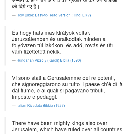
को दिये गए हैं।
Holy Bible: Easy-to-Read Version (Hindi ERV)
És hogy hatalmas királyok voltak
Jeruzsálemben és uralkodtak minden a
folyóvizen túl lakókon, és adó, rovás és úti
vám fizettetett nékik.
Hungarian Vizsoly (Karoli) Biblia (1590)
Vi sono stati a Gerusalemme dei re potenti,
che signoreggiarono su tutto il paese ch’è di là
dal fiume, e ai quali si pagavano tributi,
imposte e pedaggi.
Italian Riveduta Bibbia (1927)
There have been mighty kings also over
Jerusalem, which have ruled over all countries