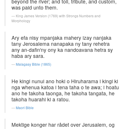
beyond the river; and toll, tribute, and custom,
was paid unto them.
King James Version (1769) with Strongs Numbers and
Morphology
Ary efa nisy mpanjaka mahery izay nanjaka
tany Jerosalema nanapaka ny tany rehetra
any an-dafin'ny ony ka nandoavana hetra sy
haba ary sara.
Malagasy Bible (1865)
He kingi nunui ano hoki o Hiruharama i kingi ki
nga whenua katoa i tena taha o te awa; i hoatu
ano he takoha taonga, he takoha tangata, he
takoha huarahi ki a ratou.
Maori Bible
Mektige konger har rådet over Jerusalem, og