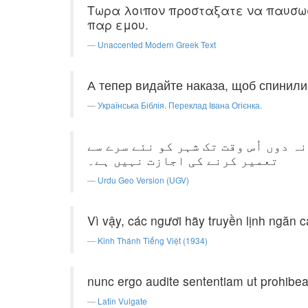
Τωρα λοιπον προσταξατε να παυσωσι
παρ εμου.
Unaccented Modern Greek Text
А тепер видайте наказа, щоб спинилис
Українська Біблія. Переклад Івана Огієнка.
ہ دوں اُس وقت تک شہر کو نئے سرے سے
تعمیر کرنے کی اجازت نہیں ہے۔
Urdu Geo Version (UGV)
Vì vậy, các ngươi hãy truyền lịnh ngăn c
Kinh Thánh Tiếng Việt (1934)
nunc ergo audite sententiam ut prohibeati
Latin Vulgate