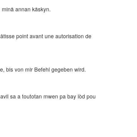
in minä annan käskyn.
âtisse point avant une autorisation de
, bis von mir Befehl gegeben wird.
lavil sa a toutotan mwen pa bay lòd pou