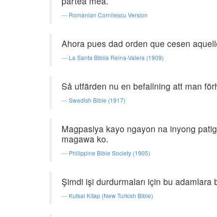
partea mea.
Romanian Cornilescu Version
Ahora pues dad orden que cesen aquell
La Santa Biblia Reina-Valera (1909)
Så utfärden nu en befallning att man för
Swedish Bible (1917)
Magpasiya kayo ngayon na inyong patigi
magawa ko.
Philippine Bible Society (1905)
Şimdi işi durdurmaları için bu adamlara 
Kutsal Kitap (New Turkish Bible)