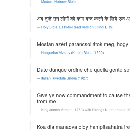
Modern Hebrew Bible
अब तुम्हें उन लोगों को काम बन्द करने के लिये एक 
Holy Bible: Easy-to-Read Version (Hindi ERV)
Mostan azért parancsoljátok meg, hogy 
Hungarian Vizsoly (Karoli) Biblia (1590)
Date dunque ordine che quella gente sosp
Italian Riveduta Bibbia (1927)
Give ye now commandment to cause these
from me.
King James Version (1769) with Strongs Numbers and 
Koa dia manaova didy hampitsahatra ire