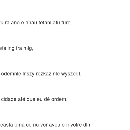
 ra ano e ahau tetahi atu ture.
faling fra mig,
 odemnie inszy rozkaz nie wyszedł.
 cidade até que eu dê ordem.
ceasta pînă ce nu vor avea o învoire din