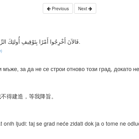
Previous
Next
فَالآنَ أَخْرِجُوا أَمْرًا بِتَوْقِيفِ أُولئِكَ الرِّجَالِ فَلاَ تُبْنَى هذِهِ الْمَدِينَةُ حَتَّى يَصْدُرَ مِنِّي أَمْرٌ.
e)
и мъже, за да не се строи отново този град, докато 
城不得建造，等我降旨。
 onih ljudi: taj se grad neće zidati dok ja o tome ne odlu