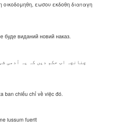
η οικοδομηθη, εωσου εκδοθη διαταγη
не буде виданий новий наказ.
چنانچہ اب حکم دیں کہ یہ آدمی شہر
a ban chiếu chỉ về việc đó.
 me iussum fuerit