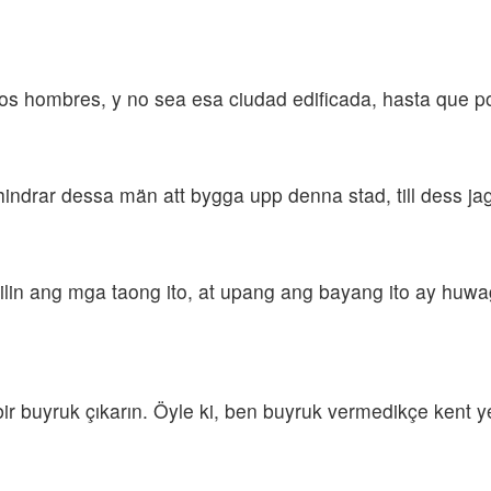
os hombres, y no sea esa ciudad edificada, hasta que 
hindrar dessa män att bygga upp denna stad, till dess jag
lin ang mga taong ito, at upang ang bayang ito ay huw
bir buyruk çıkarın. Öyle ki, ben buyruk vermedikçe kent 