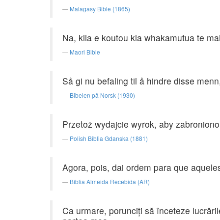
Malagasy Bible (1865)
Na, kiia e koutou kia whakamutua te mahi
Maori Bible
Så gi nu befaling til å hindre disse menn
Bibelen på Norsk (1930)
Przetoż wydajcie wyrok, aby zabronion
Polish Biblia Gdanska (1881)
Agora, pois, dai ordem para que aquele
Bíblia Almeida Recebida (AR)
Ca urmare, porunciţi să înceteze lucrări