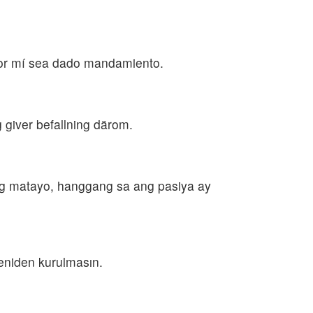
por mí sea dado mandamiento.
 giver befallning därom.
ag matayo, hanggang sa ang pasiya ay
yeniden kurulmasın.