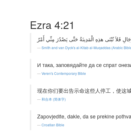
Ezra 4:21
Smith and van Dyck's al-Kitab al-Muqaddas (Arabic Bibl
И така, заповядайте да се спрат онез
Veren's Contemporary Bible
现在你们要出告示命这些人停工，使这
和合本 (简体字)
Zapovjedite, dakle, da se prekine pothvat
Croatian Bible