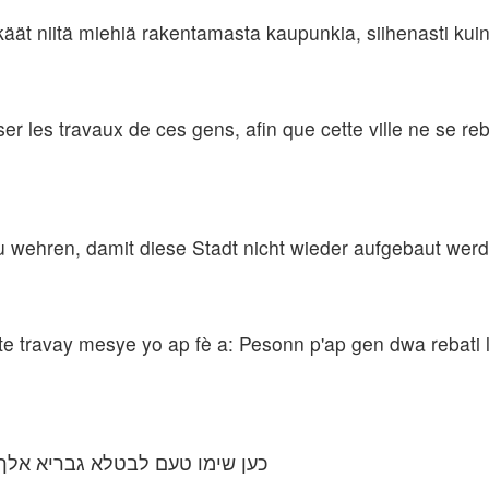
käät niitä miehiä rakentamasta kaupunkia, siihenasti ku
 les travaux de ces gens, afin que cette ville ne se reb
 wehren, damit diese Stadt nicht wieder aufgebaut werde
te travay mesye yo ap fè a: Pesonn p'ap gen dwa rebati 
כען שימו טעם לבטלא גבריא אלך 