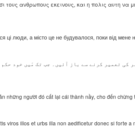
 τους ανθρωπους εκεινους, και η πολις αυτη να μ
я ці люди, а місто це не будувалося, поки від мене 
 کی تعمیر کرنے سے باز آئیں۔ جب تک مَیں خود حکم ن
ản những người đó cất lại cái thành nầy, cho đến chừng t
s viros illos et urbs illa non aedificetur donec si forte a