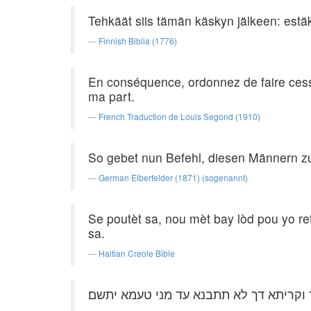
Tehkäät siis tämän käskyn jälkeen: estä
Finnish Biblia (1776)
En conséquence, ordonnez de faire cesser
ma part.
French Traduction de Louis Segond (1910)
So gebet nun Befehl, diesen Männern zu
German Elberfelder (1871) (sogenannt)
Se poutèt sa, nou mèt bay lòd pou yo re
sa.
Haitian Creole Bible
וקריתא דך לא תתבנא עד מני טעמא יתשם׃