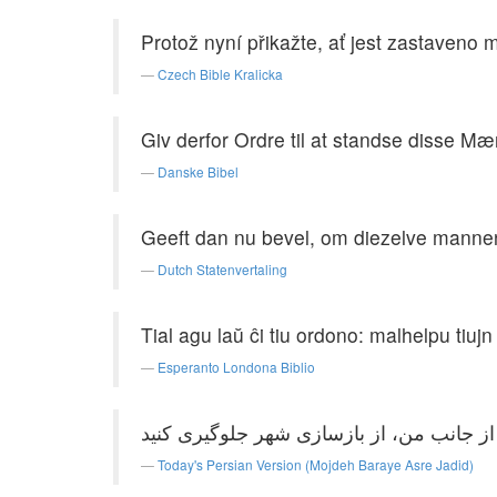
Protož nyní přikažte, ať jest zastaven
Czech Bible Kralicka
Giv derfor Ordre til at standse disse M
Danske Bibel
Geeft dan nu bevel, om diezelve mannen 
Dutch Statenvertaling
Tial agu laŭ ĉi tiu ordono: malhelpu tiuj
Esperanto Londona Biblio
Today's Persian Version (Mojdeh Baraye Asre Jadid)