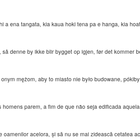
 a ena tangata, kia kaua hoki tena pa e hanga, kia hoatu
, så denne by ikke blir bygget op igjen, før det kommer be
o onym mężom, aby to miasto nie było budowane, pókiby
s homens parem, a fim de que não seja edificada aquela
le oamenilor acelora, şi să nu se mai zidească cetatea a