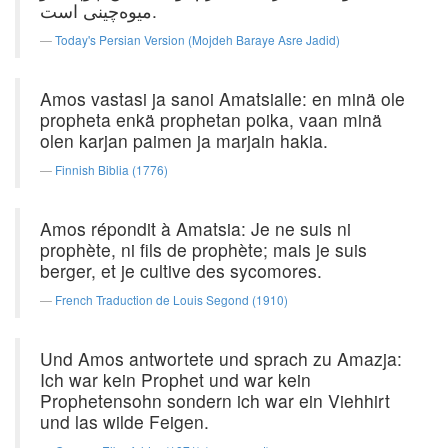
میوه‌چینی است.
Today's Persian Version (Mojdeh Baraye Asre Jadid)
Amos vastasi ja sanoi Amatsialle: en minä ole
propheta enkä prophetan poika, vaan minä
olen karjan paimen ja marjain hakia.
Finnish Biblia (1776)
Amos répondit à Amatsia: Je ne suis ni
prophète, ni fils de prophète; mais je suis
berger, et je cultive des sycomores.
French Traduction de Louis Segond (1910)
Und Amos antwortete und sprach zu Amazja:
Ich war kein Prophet und war kein
Prophetensohn sondern ich war ein Viehhirt
und las wilde Feigen.