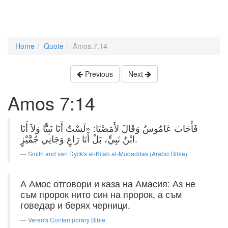
Home
Quote
Amos.7.14
Previous
Next
Amos 7:14
فَأَجَابَ عَامُوسُ وَقَالَ لأَمَصْيَا: «لَسْتُ أَنَا نَبِيًّا وَلاَ أَنَا
ابْنُ نَبِيٍّ، بَلْ أَنَا رَاعٍ وَجَانِي جُمَّيْزٍ.
Smith and van Dyck's al-Kitab al-Muqaddas (Arabic Bible)
А Амос отговори и каза на Амасия: Аз не
съм пророк нито син на пророк, а съм
говедар и берях черници.
Veren's Contemporary Bible