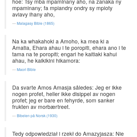
hoe: Tsy mba mpaminany aho, na zanaka ny
mpaminany; fa mpiandry ondry sy mpioty
aviavy ihany aho,
Malagasy Bible (1865)
Na ka whakahoki a Amoho, ka mea ki a
Amatia, Ehara ahau i te poropiti, ehara ano i te
tama na te poropiti; engari he kaitiaki kahui
ahau, he kaikikini hikamora:
Maori Bible
Da svarte Amos Amasja således: Jeg er ikke
nogen profet, heller ikke disippel av nogen
profet; jeg er bare en fehyrde, som sanker
frukten av morbærtreet.
Bibelen på Norsk (1930)
Tedy odpowiedział i rzekł do Amazyjasza: Nie