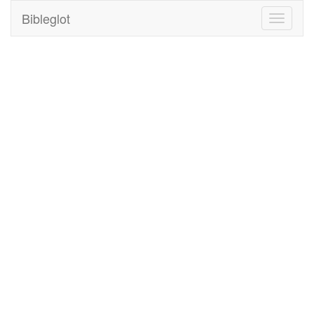
Bibleglot
Toggle
navigati