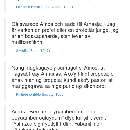
La Santa Biblia Reina-Valera (1909)
Då svarade Amos och sade till Amasja: »Jag
är varken en profet eller en profetlärljunge, jag
är en boskapsherde, som lever av
mullbärsfikon.
Swedish Bible (1917)
Nang magkagayo'y sumagot si Amos, at
nagsabi kay Amasias, Ako'y hindi propeta, o
anak man ng propeta; kundi ako'y pastor, at
manggagawa sa mga puno ng sikomoro:
Philippine Bible Society (1905)
Amos, “Ben ne peygamberdim ne de
peygamber oğluydum” diye karşılık verdi,
“Yalnızca sığır yetiştirirdim. Yabanıl incir
ağaçlarına bakardım.