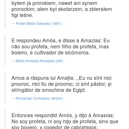
byłem ja prorokiem, nawet ani synem
prorockim; alem był skotarzem, a zbierałem
figi leśne.
Polish Biblia Gdanska (1881)
E respondeu Amós, e disse a Amazias: Eu
não sou profeta, nem filho de profeta, mas
boieiro, e cultivador de sicômoros.
Bíblia Almeida Recebida (AR)
Amos a răspuns lui Amaţia: ,,Eu nu sînt nici
prooroc, nici fiu de prooroc; ci sînt păstor, şi
strîngător de smochine de Egipt.
Romanian Cornilescu Version
Entonces respondió Amós, y dijo á Amasías:
No soy profeta, ni soy hijo de profeta, sino que
soy boyero, y cogedor de cabrahigos: