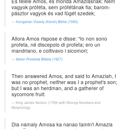
És felele Ámós, és mondá Amáziásnak: Nem
vagyok próféta, sem prófétának fia; barom-
pásztor vagyok és vad fügét szedek;
Hungarian Vizsoly (Karoli) Biblia (1590)
Allora Amos rispose e disse: "Io non sono
profeta, né discepolo di profeta; ero un
mandriano, e coltivavo i sicomori;
Italian Riveduta Bibbia (1927)
Then answered Amos, and said to Amaziah, I
was no prophet, neither was I a prophet's son;
but I was an herdman, and a gatherer of
sycomore fruit:
King James Version (1769) with Strongs Numbers and
Morphology
Dia namaly Amosa ka nanao tamin'i Amazia