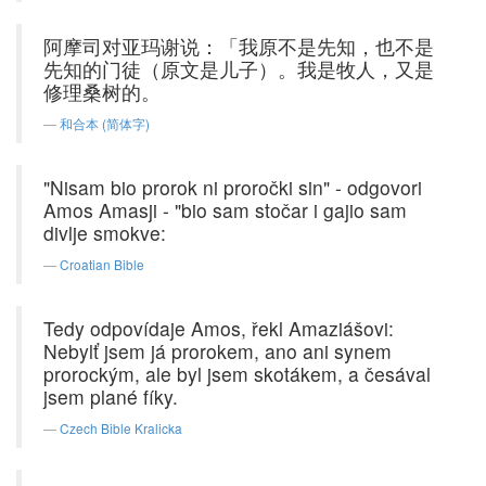
阿摩司对亚玛谢说：「我原不是先知，也不是
先知的门徒（原文是儿子）。我是牧人，又是
修理桑树的。
和合本 (简体字)
"Nisam bio prorok ni proročki sin" - odgovori
Amos Amasji - "bio sam stočar i gajio sam
divlje smokve:
Croatian Bible
Tedy odpovídaje Amos, řekl Amaziášovi:
Nebylť jsem já prorokem, ano ani synem
prorockým, ale byl jsem skotákem, a česával
jsem plané fíky.
Czech Bible Kralicka