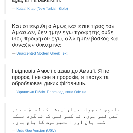
Kutsal Kitap (New Turkish Bible)
Και απεκριθη ο Αμως και ειπε προς τον
Αμασιαν, δεν ημην εγω προφητης ουδε
υιος προφητου εγω, αλλ ημην βοσκος και
συναζων συκαμινα
Unaccented Modern Greek Text
І відповів Амос і сказав до Амації: Я не
пророк, і не син я пророків, я пастух та
оброблювач диких фіґовниць.
Українська Біблія. Переклад Івана Огієнка.
عاموس نے جواب دیا، ”پیشہ کے لحاظ سے نہ
مَیں نبی ہوں، نہ کسی نبی کا شاگرد بلکہ
گلہ بان اور انجیرتوت کا باغ بان۔
Urdu Geo Version (UGV)