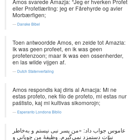
Amos svarede Amazja: "Jeg er hverken Profet
eller Profetlærling: jeg er Fårehyrde og avler
Morbærfigen;
Danske Bibel
Toen antwoordde Amos, en zeide tot Amazia:
Ik was geen profeet, en ik was geen
profetenzoon; maar ik was een ossenherder,
en las wilde vijgen af.
Dutch Statenvertaling
Amos respondis kaj diris al Amacja: Mi ne
estas profeto, nek filo de profeto, mi estas nur
paŝtisto, kaj mi kultivas sikomorojn;
Esperanto Londona Biblio
عاموس جواب داد: «من پسر نبی نیستم و به‌خاطر
نبوّت دستمزد نمی‌گیرم. وظیفهٔ من چوپانی و