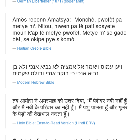
German Elberfelder (1871) (sogenannt)
Amòs reponn Amatsya: -Monchè, pwofèt pa
metye m'. Nitou, mwen pa fè pati sosyete
moun k'ap fè metye pwofèt. Metye m' se gade
bèt, se okipe pye sikomò.
Haitian Creole Bible
ויען עמוס ויאמר אל אמציה לא נביא אנכי ולא בן
נביא אנכי כי בוקר אנכי ובולס שקמים׃
Modern Hebrew Bible
तब आमोस ने अमस्याह को उत्तर दिया, “मैं पेशेवर नबी नहीं हूँ
और मैं नबी के परिवार का नहीं हूँ। मैं पशु पालता हूँ और गूलर
के पेड़ों की देखभाल करता हूँ।
Holy Bible: Easy-to-Read Version (Hindi ERV)