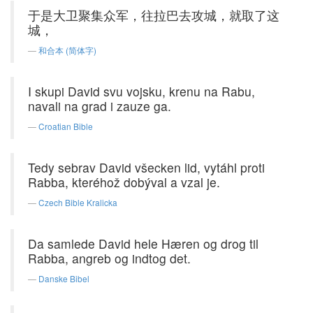
于是大卫聚集众军，往拉巴去攻城，就取了这
城，
和合本 (简体字)
I skupi David svu vojsku, krenu na Rabu,
navali na grad i zauze ga.
Croatian Bible
Tedy sebrav David všecken lid, vytáhl proti
Rabba, kteréhož dobýval a vzal je.
Czech Bible Kralicka
Da samlede David hele Hæren og drog til
Rabba, angreb og indtog det.
Danske Bibel