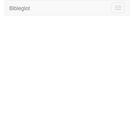
Bibleglot
Toggle
navigati