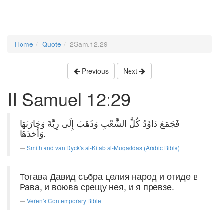
Home
Quote
2Sam.12.29
Previous
Next
II Samuel 12:29
فَجَمَعَ دَاوُدُ كُلَّ الشَّعْبِ وَذَهَبَ إِلَى رِبَّةَ وَحَارَبَهَا
وَأَخَذَهَا.
Smith and van Dyck's al-Kitab al-Muqaddas (Arabic Bible)
Тогава Давид събра целия народ и отиде в
Рава, и воюва срещу нея, и я превзе.
Veren's Contemporary Bible