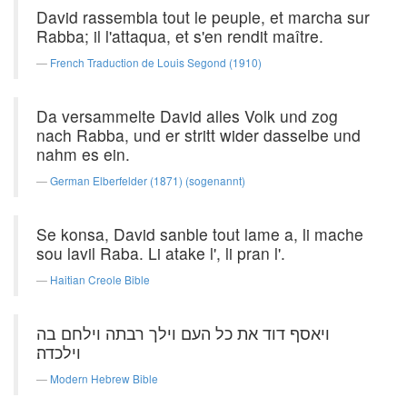
David rassembla tout le peuple, et marcha sur
Rabba; il l'attaqua, et s'en rendit maître.
French Traduction de Louis Segond (1910)
Da versammelte David alles Volk und zog
nach Rabba, und er stritt wider dasselbe und
nahm es ein.
German Elberfelder (1871) (sogenannt)
Se konsa, David sanble tout lame a, li mache
sou lavil Raba. Li atake l', li pran l'.
Haitian Creole Bible
ויאסף דוד את כל העם וילך רבתה וילחם בה
וילכדה׃
Modern Hebrew Bible