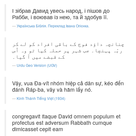
І зібрав Давид увесь народ, і пішов до
Рабби, і воював із нею, та й здобув її.
Українська Біблія. Переклад Івана Огієнка.
چنانچہ داؤد فوج کے باقی افراد کو لے کر
ربّہ پہنچا۔ جب شہر پر حملہ کیا تو وہ اُس
کے قبضے میں آ گیا۔
Urdu Geo Version (UGV)
Vậy, vua Ða-vít nhóm hiệp cả dân sự, kéo đến
đánh Ráp-ba, vây và hãm lấy nó.
Kinh Thánh Tiếng Việt (1934)
congregavit itaque David omnem populum et
profectus est adversum Rabbath cumque
dimicasset cepit eam