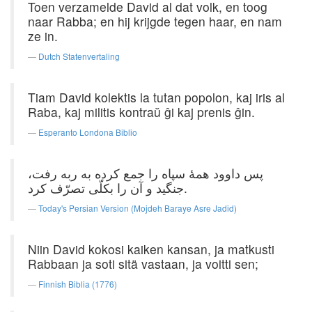
Toen verzamelde David al dat volk, en toog
naar Rabba; en hij krijgde tegen haar, en nam
ze in.
Dutch Statenvertaling
Tiam David kolektis la tutan popolon, kaj iris al
Raba, kaj militis kontraŭ ĝi kaj prenis ĝin.
Esperanto Londona Biblio
پس داوود همهٔ سپاه را جمع کرده به ربه رفت،
جنگید و آن را بکلّی تصرّف کرد.
Today's Persian Version (Mojdeh Baraye Asre Jadid)
Niin David kokosi kaiken kansan, ja matkusti
Rabbaan ja soti sitä vastaan, ja voitti sen;
Finnish Biblia (1776)