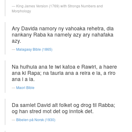
King James Version (1769) with Strongs Numbers and
Morphology
Ary Davida namory ny vahoaka rehetra, dia
nankany Raba ka namely azy ary nahafaka
azy.
Malagasy Bible (1865)
Na huihuia ana te iwi katoa e Rawiri, a haere
ana ki Rapa; na tauria ana a reira e ia, a riro
ana i a ia.
Maori Bible
Da samlet David alt folket og drog til Rabba;
og han stred mot det og inntok det.
Bibelen på Norsk (1930)