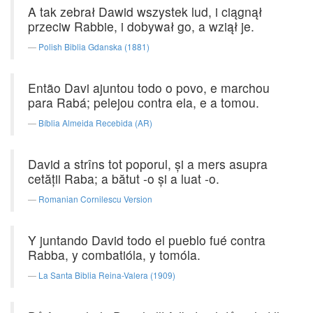
A tak zebrał Dawid wszystek lud, i ciągnął
przeciw Rabbie, i dobywał go, a wziął je.
Polish Biblia Gdanska (1881)
Então Davi ajuntou todo o povo, e marchou
para Rabá; pelejou contra ela, e a tomou.
Bíblia Almeida Recebida (AR)
David a strîns tot poporul, şi a mers asupra
cetăţii Raba; a bătut -o şi a luat -o.
Romanian Cornilescu Version
Y juntando David todo el pueblo fué contra
Rabba, y combatióla, y tomóla.
La Santa Biblia Reina-Valera (1909)