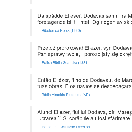
Da spådde Elieser, Dodavas sønn, fra Ma
foretagende bli til intet. Og nogen av ski
Bibelen på Norsk (1930)
Przetoż prorokował Eliezer, syn Dodaw
Pan sprawy twoje, i porozbijały się okręt
Polish Biblia Gdanska (1881)
Então Eliézer, filho de Dodavaú, de Mar
tuas obras. E os navios se despedaçara
Bíblia Almeida Recebida (AR)
Atunci Eliezer, fiul lui Dodava, din Mareş
lucrarea.`` Şi corăbiile au fost sfărîmate,
Romanian Cornilescu Version