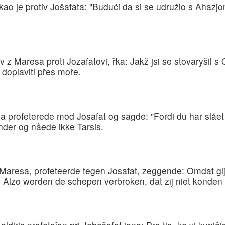
o je protiv Jošafata: "Budući da si se udružio s Ahazjom
z Maresa proti Jozafatovi, řka: Jakž jsi se stovaryšil s
 doplaviti přes moře.
ja profeterede mod Josafat og sagde: "Fordi du har sl
under og nåede ikke Tarsis.
Maresa, profeteerde tegen Josafat, zeggende: Omdat gij
lzo werden de schepen verbroken, dat zij niet konden 