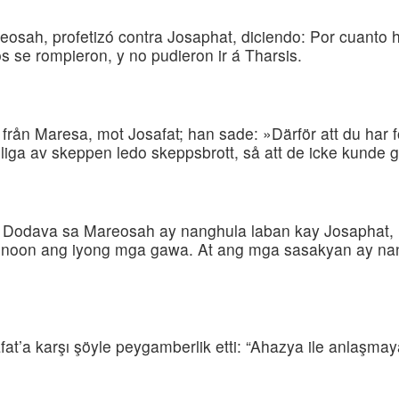
eosah, profetizó contra Josaphat, diciendo: Por cuant
s se rompieron, y no pudieron ir á Tharsis.
 från Maresa, mot Josafat; han sade: »Därför att du har
mliga av skeppen ledo skeppsbrott, så att de icke kunde gå 
 Dodava sa Mareosah ay nanghula laban kay Josaphat, n
inoon ang iyong mga gawa. At ang mga sasakyan ay nang
t’a karşı şöyle peygamberlik etti: “Ahazya ile anlaşmaya