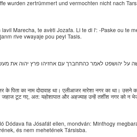
iffe wurden zertrümmert und vermochten nicht nach Tarsi
avil Marecha, te avèti Jozafa. Li te di l': -Paske ou te 
 janm rive vwayaje pou peyi Tasis.
שה על יהושפט לאמר כהתחברך עם אחזיהו פרץ יהוה את מעשיך
 के पिता का नाम दोदावाह था। एलीआजर मारेशा नगर का था। उसने कहा
गा।” जहाज टूट गए, अत: यहोशापात और अहज्याह उन्हें तर्शीश नगर को न 
aló Dódava fia Jósafát ellen, mondván: Minthogy megbar
örének, és nem mehetének Társisba.