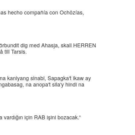
o has hecho compañía con Ochôzías,
 förbundit dig med Ahasja, skall HERREN
till Tarsis.
a kaniyang sinabi, Sapagka't ikaw ay
abasag, na anopa't sila'y hindi na
 vardığın için RAB işini bozacak.”