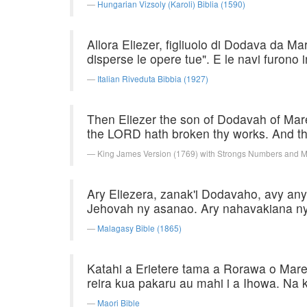
Hungarian Vizsoly (Karoli) Biblia (1590)
Allora Eliezer, figliuolo di Dodava da Ma
disperse le opere tue". E le navi furono i
Italian Riveduta Bibbia (1927)
Then Eliezer the son of Dodavah of Mar
the LORD hath broken thy works. And the
King James Version (1769) with Strongs Numbers and 
Ary Eliezera, zanak'i Dodavaho, avy an
Jehovah ny asanao. Ary nahavakiana ny
Malagasy Bible (1865)
Katahi a Erietere tama a Rorawa o Mare
reira kua pakaru au mahi i a Ihowa. Na ku
Maori Bible