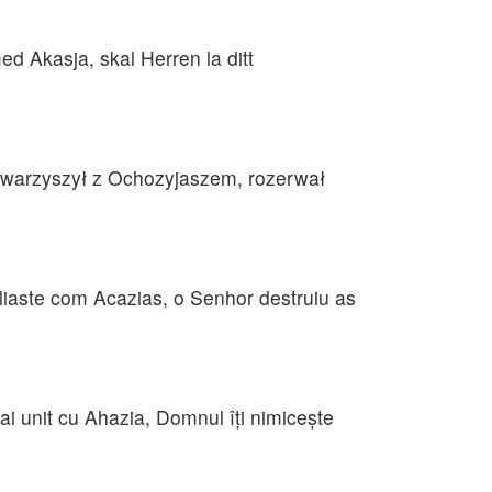
d Akasja, skal Herren la ditt
towarzyszył z Ochozyjaszem, rozerwał
aliaste com Acazias, o Senhor destruiu as
e-ai unit cu Ahazia, Domnul îţi nimiceşte