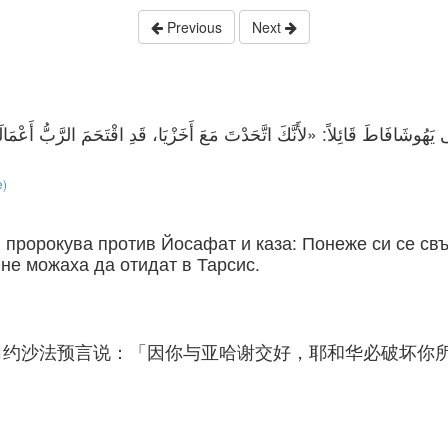
Previous
Next
لَى يَهُوشَافَاطَ قَائِلاً: «لأَنَّكَ اتَّحَدْتَ مَعَ أَخَزْيَا، قَدِ اقْتَحَمَ الرَّبُّ أَعْم
e)
, пророкува против Йосафат и каза: Понеже си се с
 не можаха да отидат в Тарсис.
向约沙法预言说：「因你与亚哈谢交好，耶和华必破坏你