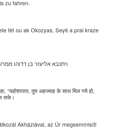
s zu fahren.
mete tèt ou ak Okozyas, Seyè a pral kraze
ויתנבא אליעזר בן דדוהו ממר
, “यहोशापात, तुम अहज्याह के साथ मिल गये हो,
भेज सके।
átkozál Akháziával, az Úr megsemmisíti