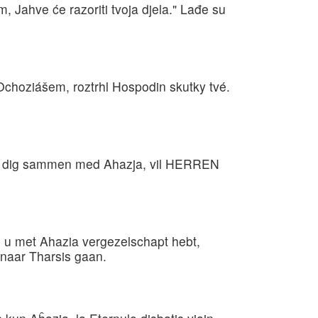
, Jahve će razoriti tvoja djela." Lađe su
 Ochoziášem, roztrhl Hospodin skutky tvé.
ået dig sammen med Ahazja, vil HERREN
 u met Ahazia vergezelschapt hebt,
naar Tharsis gaan.