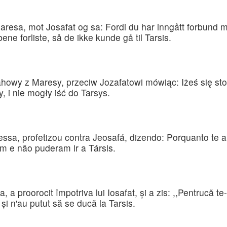
resa, mot Josafat og sa: Fordi du har inngått forbund me
bene forliste, så de ikke kunde gå til Tarsis.
ahowy z Maresy, przeciw Jozafatowi mówiąc: Iżeś się s
y, i nie mogły iść do Tarsys.
essa, profetizou contra Jeosafá, dizendo: Porquanto te 
m e não puderam ir a Társis.
a, a proorocit împotriva lui Iosafat, şi a zis: ,,Pentrucă t
 şi n'au putut să se ducă la Tarsis.