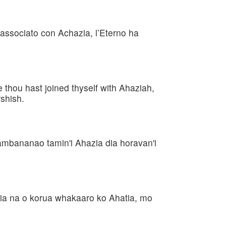
i associato con Achazia, l’Eterno ha
thou hast joined thyself with Ahaziah,
shish.
ambananao tamin'i Ahazia dia horavan'i
uia na o korua whakaaro ko Ahatia, mo