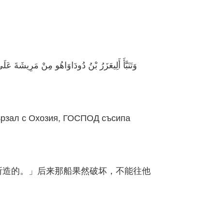
وَتَنَبَّأَ أَلِيعَزَرُ بْنُ دُودَاوَاهُو مِنْ مَرِيشَةَ عَ
вързал с Охозия, ГОСПОД съсипа
所造的。」后来那船果然破坏，不能往他