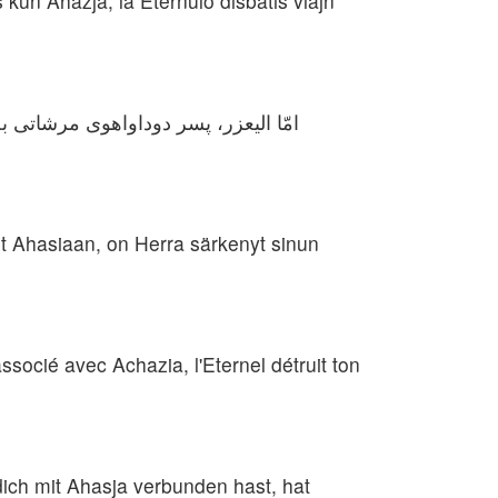
s kun Aĥazja, la Eternulo disbatis viajn
امّا الیعزر، پسر دوداواهوی مرشاتی به
ut Ahasiaan, on Herra särkenyt sinun
ssocié avec Achazia, l'Eternel détruit ton
ich mit Ahasja verbunden hast, hat