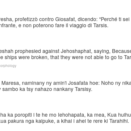
resha, profetizzò contro Giosafat, dicendo: "Perché ti se
nfrante, e non poterono fare il viaggio di Tarsis.
eshah prophesied against Jehoshaphat, saying, Because 
 ships were broken, that they were not able to go to Tar
Morphology
y Maresa, naminany ny amin'i Josafata hoe: Noho ny nik
 sambo ka tsy nahazo nankany Tarsisy.
ha ka poropiti i te he mo Iehohapata, ka mea, Kua huih
a pakura nga kaipuke, a kihai i ahei te rere ki Tarahihi.