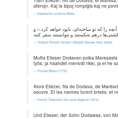
Tiam Eliezer, filo de Dodava, el Mareŝa, e
aferojn. Kaj la ŝipoj rompiĝis kaj ne povis
Esperanto Londona Biblio
نچه را که تو ساخته‌ای، نابود خواهد کرد.» و
Today's Persian Version (Mojdeh Baraye Asre Jadid)
Mutta Elieser Dodavan poika Maresasta e
työs; ja haahdet menivät rikki, ja ei he
Finnish Biblia (1776)
Alors Eliézer, fils de Dodava, de Marésch
oeuvre. Et les navires furent brisés, et n
French Traduction de Louis Segond (1910)
Und Elieser, der Sohn Dodawas, von Mar