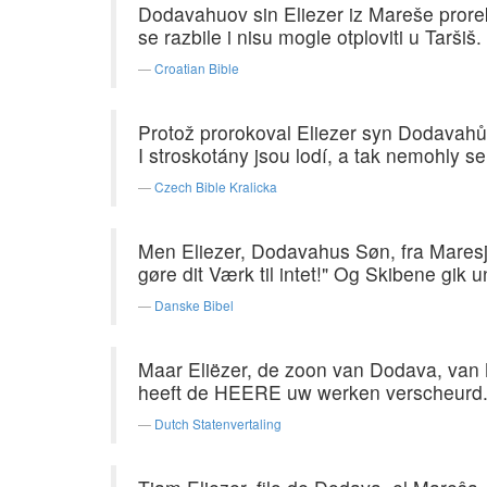
Dodavahuov sin Eliezer iz Mareše proreka
se razbile i nisu mogle otploviti u Taršiš.
Croatian Bible
Protož prorokoval Eliezer syn Dodavahův 
I stroskotány jsou lodí, a tak nemohly se
Czech Bible Kralicka
Men Eliezer, Dodavahus Søn, fra Mares
gøre dit Værk til intet!" Og Skibene gik 
Danske Bibel
Maar Eliëzer, de zoon van Dodava, van 
heeft de HEERE uw werken verscheurd. A
Dutch Statenvertaling