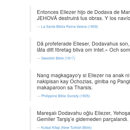
Entonces Eliezer hijo de Dodava de Mar
JEHOVÁ destruirá tus obras. Y los navío
La Santa Biblia Reina-Valera (1909)
Då profeterade Elieser, Dodavahus son,
låta ditt företag bliva om intet.» Och so
Swedish Bible (1917)
Nang magkagayo'y si Eliezer na anak ni
nakipisan kay Ochozias, giniba ng Pang
makaparoon sa Tharsis.
Philippine Bible Society (1905)
Mareşalı Dodavahu oğlu Eliezer, Yehoşafa
Gemiler Tarşiş’e gidemeden parçalandı.
Kutsal Kitap (New Turkish Bible)