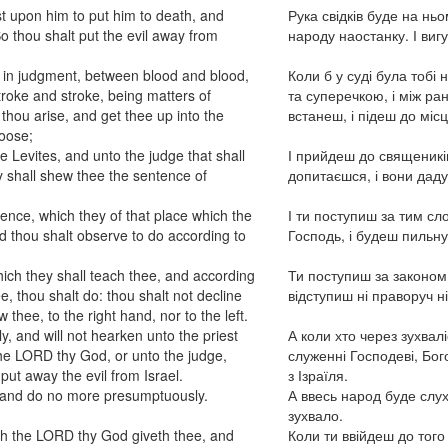
st upon him to put him to death, and
Рука свідків буде на нь
So thou shalt put the evil away from
народу наостанку. І виг
ee in judgment, between blood and blood,
Коли б у суді була тобі
roke and stroke, being matters of
та суперечкою, і між ра
 thou arise, and get thee up into the
встанеш, і підеш до місц
oose;
e Levites, and unto the judge that shall
І прийдеш до священиків-
y shall shew thee the sentence of
допитаєшся, і вони даду
ence, which they of that place which the
І ти поступиш за тим сл
 thou shalt observe to do according to
Господь, і будеш пильну
ich they shall teach thee, and according
Ти поступиш за законом,
e, thou shalt do: thou shalt not decline
відступиш ні праворуч ні
thee, to the right hand, nor to the left.
, and will not hearken unto the priest
А коли хто через зухвал
the LORD thy God, or unto the judge,
служенні Господеві, Бого
put away the evil from Israel.
з Ізраїля.
r, and do no more presumptuously.
А ввесь народ буде слух
зухвало.
h the LORD thy God giveth thee, and
Коли ти ввійдеш до того 