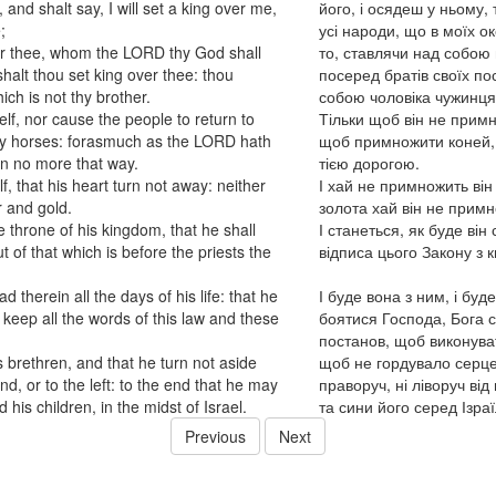
, and shalt say, I will set a king over me,
його, і осядеш у ньому,
;
усі народи, що в моїх о
ver thee, whom the LORD thy God shall
то, ставлячи над собою ц
alt thou set king over thee: thou
посеред братів своїх п
ch is not thy brother.
собою чоловіка чужинця,
elf, nor cause the people to return to
Тільки щоб він не примн
ply horses: forasmuch as the LORD hath
щоб примножити коней, 
rn no more that way.
тією дорогою.
f, that his heart turn not away: neither
І хай не примножить він 
r and gold.
золота хай він не примн
e throne of his kingdom, that he shall
І станеться, як буде він
t of that which is before the priests the
відписа цього Закону з 
d therein all the days of his life: that he
І буде вона з ним, і буде
keep all the words of this law and these
боятися Господа, Бога с
постанов, щоб виконуват
s brethren, and that he turn not aside
щоб не гордувало серце 
, or to the left: to the end that he may
праворуч, ні ліворуч від
his children, in the midst of Israel.
та сини його серед Ізраї
Previous
Next