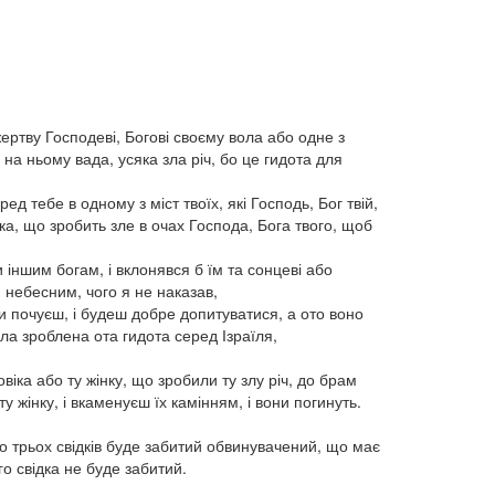
ртву Господеві, Богові своєму вола або одне з
 на ньому вада, усяка зла річ, бо це гидота для
д тебе в одному з міст твоїх, які Господь, Бог твій,
нка, що зробить зле в очах Господа, Бога твого, щоб
 іншим богам, і вклонявся б їм та сонцеві або
м небесним, чого я не наказав,
 ти почуєш, і будеш добре допитуватися, а ото воно
ула зроблена ота гидота серед Ізраїля,
віка або ту жінку, що зробили ту злу річ, до брам
ту жінку, і вкаменуєш їх камінням, і вони погинуть.
бо трьох свідків буде забитий обвинувачений, що має
о свідка не буде забитий.