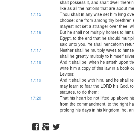
shalt possess it, and shalt dwell therein
like as all the nations that are about me
17:15
Thou shalt in any wise set him king o
choose: one from among thy brethren sh
mayest not set a stranger over thee, whi
17:16
But he shall not multiply horses to hims
Egypt, to the end that he should multi
said unto you, Ye shall henceforth retu
17:17
Neither shall he multiply wives to himsel
shall he greatly multiply to himself silve
17:18
And it shall be, when he sitteth upon th
write him a copy of this law in a book ou
Levites:
17:19
And it shall be with him, and he shall rea
may learn to fear the LORD his God, to 
statutes, to do them:
17:20
That his heart be not lifted up above hi
from the commandment, to the right hand
prolong his days in his kingdom, he, and 