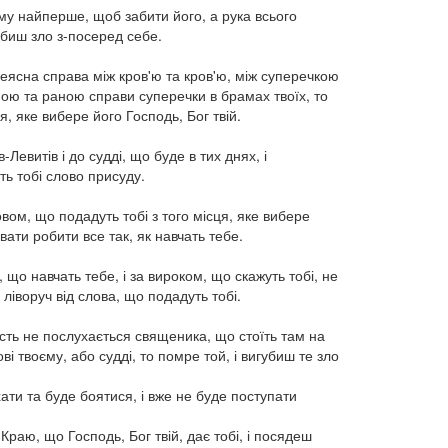
ому найперше, щоб забити його, а рука всього
убиш зло з-посеред себе.
 неясна справа між кров'ю та кров'ю, між суперечкою
ною та раною справи суперечки в брамах твоїх, то
я, яке вибере його Господь, Бог твій.
Левитів і до судді, що буде в тих днях, і
ть тобі слово присуду.
овом, що подадуть тобі з того місця, яке вибере
вати робити все так, як навчать тебе.
 що навчать тебе, і за вироком, що скажуть тобі, не
 ліворуч від слова, що подадуть тобі.
ість не послухається священика, що стоїть там на
ві твоєму, або судді, то помре той, і вигубиш те зло
ати та буде боятися, і вже не буде поступати
Краю, що Господь, Бог твій, дає тобі, і посядеш