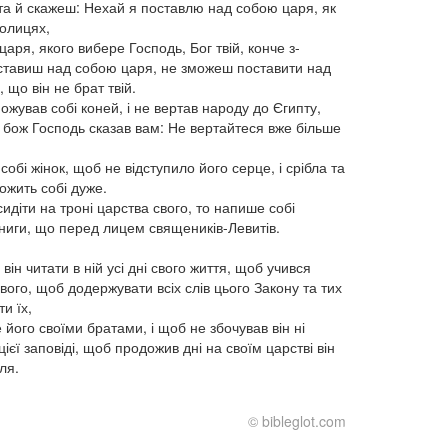
 та й скажеш: Нехай я поставлю над собою царя, як
колицях,
аря, якого вибере Господь, Бог твій, конче з-
оставиш над собою царя, не зможеш поставити над
 що він не брат твій.
ожував собі коней, і не вертав народу до Єгипту,
бож Господь сказав вам: Не вертайтеся вже більше
собі жінок, щоб не відступило його серце, і срібла та
ожить собі дуже.
 сидіти на троні царства свого, то напише собі
книги, що перед лицем священиків-Левитів.
 він читати в ній усі дні свого життя, щоб учився
вого, щоб додержувати всіх слів цього Закону та тих
и їх,
його своїми братами, і щоб не збочував він ні
 цієї заповіді, щоб продожив дні на своїм царстві він
ля.
© bibleglot.com