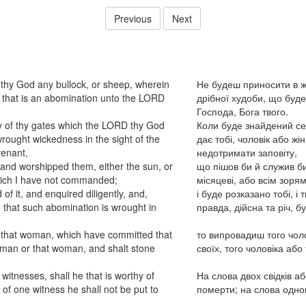
Previous
Next
 thy God any bullock, or sheep, wherein
Не будеш приносити в же
r that is an abomination unto the LORD
дрібної худоби, що буде
Господа, Бога твого.
y of thy gates which the LORD thy God
Коли буде знайдений сере
rought wickedness in the sight of the
дає тобі, чоловік або жі
venant,
недотримати заповіту,
and worshipped them, either the sun, or
що пішов би й служив би
hich I have not commanded;
місяцеві, або всім зоря
of it, and enquired diligently, and,
і буде розказано тобі, і
n, that such abomination is wrought in
правда, дійсна та річ, б
r that woman, which have committed that
то випровадиш того чоло
t man or that woman, and shalt stone
своїх, того чоловіка або 
witnesses, shall he that is worthy of
На слова двох свідків а
 of one witness he shall not be put to
померти; на слова одног