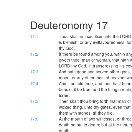
Deuteronomy 17
17:1
Thou shalt not sacrifice unto the LORD
is blemish, or any evilfavouredness: fo
thy God.
17:2
If there be found among you, within an
giveth thee, man or woman, that hath w
LORD thy God, in transgressing his co
17:3
And hath gone and served other gods, 
moon, or any of the host of heaven, w
17:4
And it be told thee, and thou hast heard 
behold, it be true, and the thing certai
Israel:
17:5
Then shalt thou bring forth that man o
wicked thing, unto thy gates, even tha
them with stones, till they die.
17:6
At the mouth of two witnesses, or three 
death be put to death; but at the mouth
death.