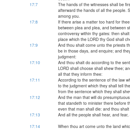
17:7
The hands of the witnesses shall be fir
afterward the hands of all the people. 
among you.
17:8
If there arise a matter too hard for th
between plea and plea, and between st
controversy within thy gates: then shalt
place which the LORD thy God shall ch
17:9
And thou shalt come unto the priests th
be in those days, and enquire; and the
judgment:
17:10
And thou shalt do according to the sent
LORD shall choose shall shew thee; and
all that they inform thee:
17:11
According to the sentence of the law wh
to the judgment which they shall tell the
from the sentence which they shall shew 
17:12
And the man that will do presumptuously
that standeth to minister there before 
even that man shall die: and thou shalt 
17:13
And all the people shall hear, and fea
17:14
When thou art come unto the land whic