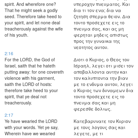
spirit. And wherefore one?
υπεροχην πνευματος. Και
That he might seek a godly
δια τι τον ενα; δια να
seed. Therefore take heed to
ζητηση σπερμα θειον. Δια
your spirit, and let none deal
τουτο προσεχετε εις το
treacherously against the wife
πνευμα σας, και ας μη
of his youth.
φερηται μηδεις απιστως
προς την γυναικα της
νεοτητος αυτου.
2:16
For the LORD, the God of
Διοτι ο Κυριος, ο Θεος του
Israel, saith that he hateth
Ισραηλ, λεγει οτι μισει τον
putting away: for one covereth
αποβαλλοντα αυτην και
violence with his garment,
τον καλυπτοντα την βιαν
saith the LORD of hosts:
με το ενδυμα αυτου, λεγει
therefore take heed to your
ο Κυριος των δυναμεων δια
spirit, that ye deal not
τουτο προσεχετε εις το
treacherously.
πνευμα σας και μη
φερεσθε δολιως.
2:17
Ye have wearied the LORD
Κατεβαρυνατε τον Κυριον
with your words. Yet ye say,
με τους λογους σας και
Wherein have we wearied
λεγετε, με τι