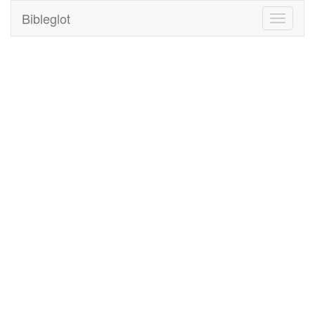
Bibleglot
Toggle
navigati