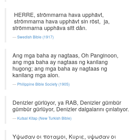
HERRE, strömmarna hava upphävt,
strömmarna hava upphävt sin röst, ja,
strömmarna upphäva sitt dån.
Swedish Bible (1917)
Ang mga baha ay nagtaas, Oh Panginoon,
ang mga baha ay nagtaas ng kanilang
hugong; ang mga baha ay nagtaas ng
kanilang mga alon.
Philippine Bible Society (1905)
Denizler gürlüyor, ya RAB, Denizler gümbür
gümbür gürlüyor, Denizler dalgalarını çınlatıyor.
Kutsal Kitap (New Turkish Bible)
Υψωσαν οι ποταμοι, Κυριε, υψωσαν οι