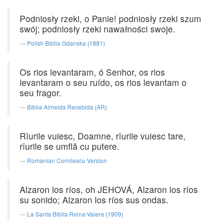
Podniosły rzeki, o Panie! podniosły rzeki szum
swój; podniosły rzeki nawałności swoje.
Polish Biblia Gdanska (1881)
Os rios levantaram, ó Senhor, os rios
levantaram o seu ruído, os rios levantam o
seu fragor.
Bíblia Almeida Recebida (AR)
Rîurile vuiesc, Doamne, rîurile vuiesc tare,
rîurile se umflă cu putere.
Romanian Cornilescu Version
Alzaron los ríos, oh JEHOVÁ, Alzaron los ríos
su sonido; Alzaron los ríos sus ondas.
La Santa Biblia Reina-Valera (1909)