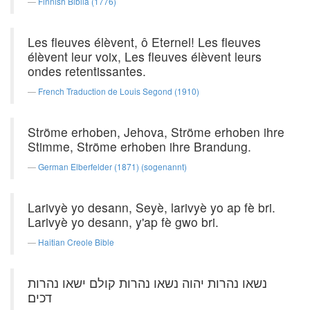
Finnish Biblia (1776)
Les fleuves élèvent, ô Eternel! Les fleuves
élèvent leur voix, Les fleuves élèvent leurs
ondes retentissantes.
French Traduction de Louis Segond (1910)
Ströme erhoben, Jehova, Ströme erhoben ihre
Stimme, Ströme erhoben ihre Brandung.
German Elberfelder (1871) (sogenannt)
Larivyè yo desann, Seyè, larivyè yo ap fè bri.
Larivyè yo desann, y'ap fè gwo bri.
Haitian Creole Bible
נשאו נהרות יהוה נשאו נהרות קולם ישאו נהרות
דכים׃