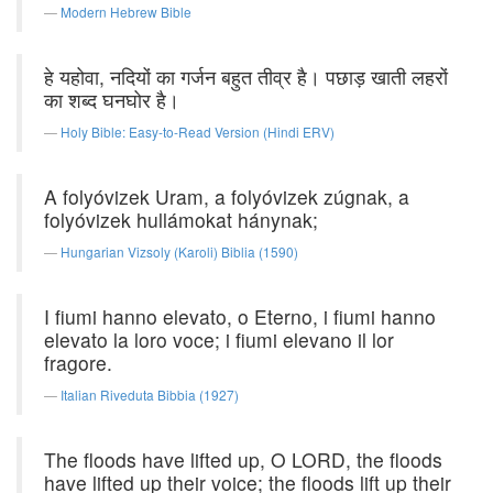
Modern Hebrew Bible
हे यहोवा, नदियों का गर्जन बहुत तीव्र है। पछाड़ खाती लहरों
का शब्द घनघोर है।
Holy Bible: Easy-to-Read Version (Hindi ERV)
A folyóvizek Uram, a folyóvizek zúgnak, a
folyóvizek hullámokat hánynak;
Hungarian Vizsoly (Karoli) Biblia (1590)
I fiumi hanno elevato, o Eterno, i fiumi hanno
elevato la loro voce; i fiumi elevano il lor
fragore.
Italian Riveduta Bibbia (1927)
The floods have lifted up, O LORD, the floods
have lifted up their voice; the floods lift up their