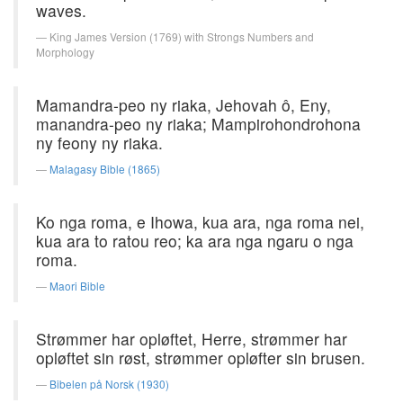
waves.
King James Version (1769) with Strongs Numbers and
Morphology
Mamandra-peo ny riaka, Jehovah ô, Eny,
manandra-peo ny riaka; Mampirohondrohona
ny feony ny riaka.
Malagasy Bible (1865)
Ko nga roma, e Ihowa, kua ara, nga roma nei,
kua ara to ratou reo; ka ara nga ngaru o nga
roma.
Maori Bible
Strømmer har opløftet, Herre, strømmer har
opløftet sin røst, strømmer opløfter sin brusen.
Bibelen på Norsk (1930)