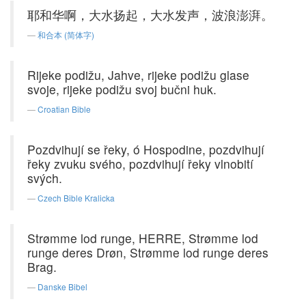
耶和华啊，大水扬起，大水发声，波浪澎湃。
和合本 (简体字)
Rijeke podižu, Jahve, rijeke podižu glase
svoje, rijeke podižu svoj bučni huk.
Croatian Bible
Pozdvihují se řeky, ó Hospodine, pozdvihují
řeky zvuku svého, pozdvihují řeky vlnobití
svých.
Czech Bible Kralicka
Strømme lod runge, HERRE, Strømme lod
runge deres Drøn, Strømme lod runge deres
Brag.
Danske Bibel