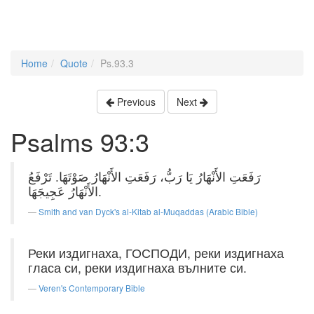
Home
Quote
Ps.93.3
Previous
Next
Psalms 93:3
رَفَعَتِ الأَنْهَارُ يَا رَبُّ، رَفَعَتِ الأَنْهَارُ صَوْتَهَا. تَرْفَعُ
الأَنْهَارُ عَجِيجَهَا.
Smith and van Dyck's al-Kitab al-Muqaddas (Arabic Bible)
Реки издигнаха, ГОСПОДИ, реки издигнаха
гласа си, реки издигнаха вълните си.
Veren's Contemporary Bible