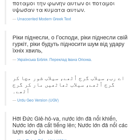
ποταμοι την φωνην αυτων οι ποταμοι
υψωσαν τα κυματα αυτων.
Unaccented Modern Greek Text
Ріки піднесли, о Господи, ріки піднесли свій
гуркіт, ріки будуть підносити шум від удару
їхніх хвиль,
Українська Біблія. Переклад Івана Огієнка.
اے رب، سیلاب گرج اُٹھے، سیلاب شور مچا کر
گرج اُٹھے، سیلاب ٹھاٹھیں مار کر گرج
اُٹھے۔
Urdu Geo Version (UGV)
Hỡi Ðức Giê-hô-va, nước lớn đã nổi khiến,
Nước lớn đã cất tiếng lên; Nước lớn đã nổi các
lượn sóng ồn ào lên.