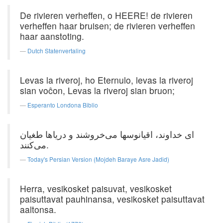
De rivieren verheffen, o HEERE! de rivieren
verheffen haar bruisen; de rivieren verheffen
haar aanstoting.
Dutch Statenvertaling
Levas la riveroj, ho Eternulo, levas la riveroj
sian voĉon, Levas la riveroj sian bruon;
Esperanto Londona Biblio
ای خداوند، اقیانوسها می‌خروشند و دریاها طغیان
می‌کنند.
Today's Persian Version (Mojdeh Baraye Asre Jadid)
Herra, vesikosket paisuvat, vesikosket
paisuttavat pauhinansa, vesikosket paisuttavat
aaltonsa.