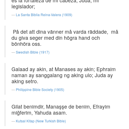
es la fortaleza de mi cabeza; Judá, mi
legislador;
La Santa Biblia Reina-Valera (1909)
På det att dina vänner må varda räddade, må
du giva seger med din högra hand och
bönhöra oss.
Swedish Bible (1917)
Galaad ay akin, at Manases ay akin; Ephraim
naman ay sanggalang ng aking ulo; Juda ay
aking setro.
Philippine Bible Society (1905)
Gilat benimdir, Manaşşe de benim, Efrayim
miğferim, Yahuda asam.
Kutsal Kitap (New Turkish Bible)