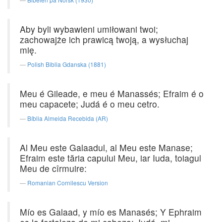
Aby byli wybawieni umiłowani twoi;
zachowajże ich prawicą twoją, a wysłuchaj
mię.
Polish Biblia Gdanska (1881)
Meu é Gileade, e meu é Manassés; Efraim é o
meu capacete; Judá é o meu cetro.
Bíblia Almeida Recebida (AR)
Al Meu este Galaadul, al Meu este Manase;
Efraim este tăria capului Meu, iar Iuda, toiagul
Meu de cîrmuire:
Romanian Cornilescu Version
Mío es Galaad, y mío es Manasés; Y Ephraim