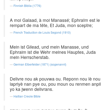
Finnish Biblia (1776)
A moi Galaad, à moi Manassé; Ephraïm est le
rempart de ma tête, Et Juda, mon sceptre;
French Traduction de Louis Segond (1910)
Mein ist Gilead, und mein Manasse, und
Ephraim ist die Wehr meines Hauptes, Juda
mein Herrscherstab.
German Elberfelder (1871) (sogenannt)
Delivre nou ak pouvwa ou. Reponn nou lè nou
lapriyè nan pye ou, pou moun ou renmen anpil
yo ka jwenn delivrans.
Haitian Creole Bible