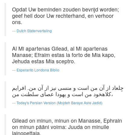
Opdat Uw beminden zouden bevrijd worden;
geef heil door Uw rechterhand, en verhoor
ons.
Dutch Statenvertaling
Al Mi apartenas Gilead, al Mi apartenas
Manase; Efraim estas la forto de Mia kapo,
Jehuda estas Mia sceptro.
Esperanto Londona Biblio
جِلعاد از آن من است و منسی نیز از آن من. افرایم
کلاهخود من است و یهودا عصای سلطنت من،
Today's Persian Version (Mojdeh Baraye Asre Jadid)
Gilead on minun, minun on Manasse, Ephrain
on minun pääni voima: Juuda on minulle
lainopettaja.