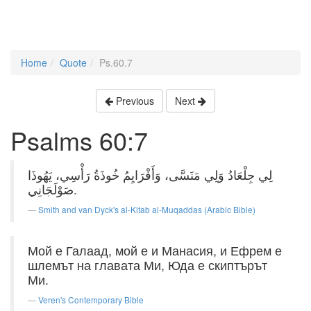
Home
Quote
Ps.60.7
Previous
Next
Psalms 60:7
لِي جِلْعَادُ وَلِي مَنَسَّى، وَأَفْرَايِمُ خُوذَةُ رَأْسِي، يَهُوذَا
صَوْلَجَانِي.
Smith and van Dyck's al-Kitab al-Muqaddas (Arabic Bible)
Мой е Галаад, мой е и Манасия, и Ефрем е
шлемът на главата Ми, Юда е скиптърът
Ми.
Veren's Contemporary Bible