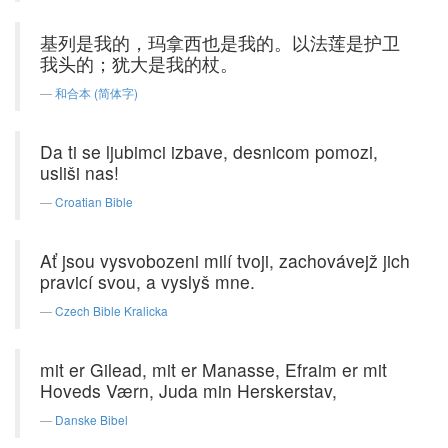
基列是我的，玛拿西也是我的。以法莲是护卫
我头的；犹大是我的杖。
和合本 (简体字)
Da ti se ljubimci izbave, desnicom pomozi,
usliši nas!
Croatian Bible
Ať jsou vysvobozeni milí tvoji, zachovávejž jich
pravicí svou, a vyslyš mne.
Czech Bible Kralicka
mit er Gilead, mit er Manasse, Efraim er mit
Hoveds Værn, Juda min Herskerstav,
Danske Bibel