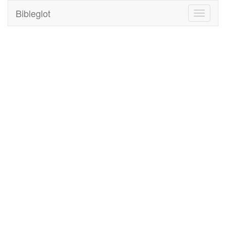
Bibleglot
Toggle
navigati