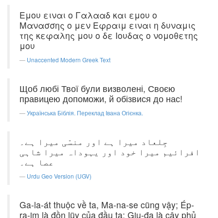
Εμου ειναι ο Γαλααδ και εμου ο
Μανασσης ο μεν Εφραιμ ειναι η δυναμις
της κεφαλης μου ο δε Ιουδας ο νομοθετης
μου
Unaccented Modern Greek Text
Щоб любі Твої були визволені, Своєю
правицею допоможи, й обізвися до нас!
Українська Біблія. Переклад Івана Огієнка.
جِلعاد میرا ہے اور منسّی میرا ہے۔
افرائیم میرا خود اور یہوداہ میرا شاہی
عصا ہے۔
Urdu Geo Version (UGV)
Ga-la-át thuộc về ta, Ma-na-se cũng vậy; Ép-
ra-im là đồn lũy của đầu ta; Giu-đa là cây phủ