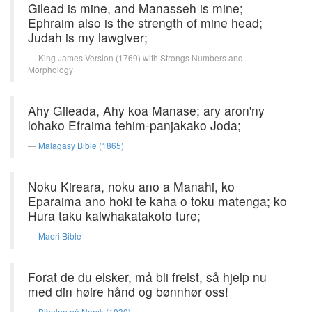
Gilead is mine, and Manasseh is mine;
Ephraim also is the strength of mine head;
Judah is my lawgiver;
King James Version (1769) with Strongs Numbers and
Morphology
Ahy Gileada, Ahy koa Manase; ary aron'ny
lohako Efraima tehim-panjakako Joda;
Malagasy Bible (1865)
Noku Kireara, noku ano a Manahi, ko
Eparaima ano hoki te kaha o toku matenga; ko
Hura taku kaiwhakatakoto ture;
Maori Bible
Forat de du elsker, må bli frelst, så hjelp nu
med din høire hånd og bønnhør oss!
Bibelen på Norsk (1930)