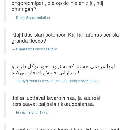
ongerechtigen, die op de hielen zijn, mij
omringen?
Dutch Statenvertaling
Kiuj fidas sian potencon Kaj fanfaronas per sia
granda riĉeco?
Esperanto Londona Biblio
اینها مردمی هستند که به ثروت خود توکّل دارند و
به دارایی خویش افتخار می‌کنند!
Today's Persian Version (Mojdeh Baraye Asre Jadid)
Jotka luottavat tavaroihinsa, ja suuresti
kerskaavat paljosta rikkaudestansa.
Finnish Biblia (1776)
Ils ont confiance en leurs biens, Et se glorifient