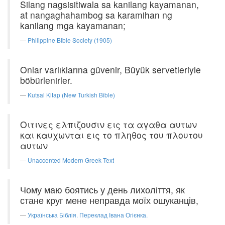
Silang nagsisitiwala sa kanilang kayamanan,
at nangaghahambog sa karamihan ng
kanilang mga kayamanan;
Philippine Bible Society (1905)
Onlar varlıklarına güvenir, Büyük servetleriyle
böbürlenirler.
Kutsal Kitap (New Turkish Bible)
Οιτινες ελπιζουσιν εις τα αγαθα αυτων
και καυχωνται εις το πληθος του πλουτου
αυτων
Unaccented Modern Greek Text
Чому маю боятись у день лихоліття, як
стане круг мене неправда моїх ошуканців,
Українська Біблія. Переклад Івана Огієнка.