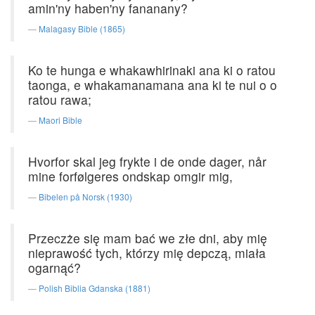
amin'ny haben'ny fananany?
Malagasy Bible (1865)
Ko te hunga e whakawhirinaki ana ki o ratou
taonga, e whakamanamana ana ki te nui o o
ratou rawa;
Maori Bible
Hvorfor skal jeg frykte i de onde dager, når
mine forfølgeres ondskap omgir mig,
Bibelen på Norsk (1930)
Przeczże się mam bać we złe dni, aby mię
nieprawość tych, którzy mię depczą, miała
ogarnąć?
Polish Biblia Gdanska (1881)