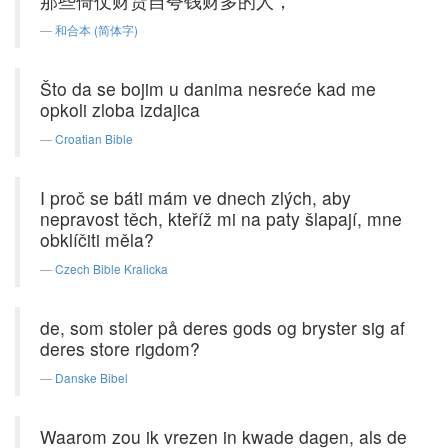
那些倚仗财货自夸钱财多的人，
和合本 (简体字)
Što da se bojim u danima nesreće kad me
opkoli zloba izdajica
Croatian Bible
I proč se báti mám ve dnech zlých, aby
nepravost těch, kteříž mi na paty šlapají, mne
obklíčiti měla?
Czech Bible Kralicka
de, som stoler på deres gods og bryster sig af
deres store rigdom?
Danske Bibel
Waarom zou ik vrezen in kwade dagen, als de