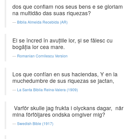
dos que confiam nos seus bens e se gloriam
na multidão das suas riquezas?
Bíblia Almeida Recebida (AR)
Ei se încred în avuţiile lor, şi se fălesc cu
bogăţia lor cea mare.
Romanian Cornilescu Version
Los que confían en sus haciendas, Y en la
muchedumbre de sus riquezas se jactan,
La Santa Biblia Reina-Valera (1909)
Varför skulle jag frukta i olyckans dagar, när
mina förföljares ondska omgiver mig?
Swedish Bible (1917)