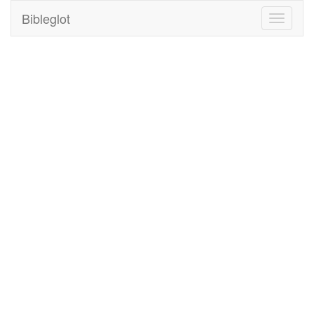
Bibleglot
Toggle
navigati