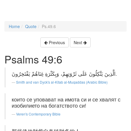
Home
Quote
Ps.49.6
Previous
Next
Psalms 49:6
الَّذِينَ يَتَّكِلُونَ عَلَى ثَرْوَتِهِمْ، وَبِكَثْرَةِ غِنَاهُمْ يَفْتَخِرُونَ.
Smith and van Dyck's al-Kitab al-Muqaddas (Arabic Bible)
които се уповават на имота си и се хвалят с
изобилието на богатството си!
Veren's Contemporary Bible