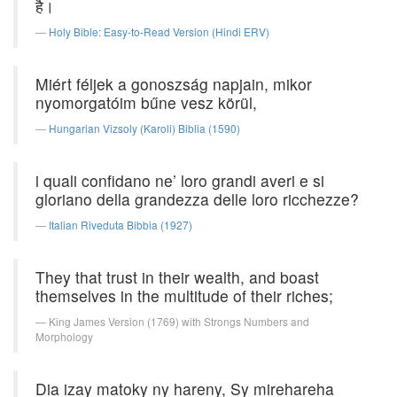
है।
Holy Bible: Easy-to-Read Version (Hindi ERV)
Miért féljek a gonoszság napjain, mikor
nyomorgatóim bűne vesz körül,
Hungarian Vizsoly (Karoli) Biblia (1590)
i quali confidano ne’ loro grandi averi e si
gloriano della grandezza delle loro ricchezze?
Italian Riveduta Bibbia (1927)
They that trust in their wealth, and boast
themselves in the multitude of their riches;
King James Version (1769) with Strongs Numbers and
Morphology
Dia izay matoky ny hareny, Sy mirehareha