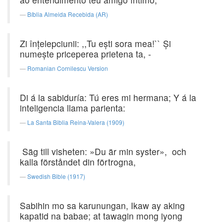
Bíblia Almeida Recebida (AR)
Zi înţelepciunii: ,,Tu eşti sora mea!`` Şi
numeşte priceperea prietena ta, -
Romanian Cornilescu Version
Di á la sabiduría: Tú eres mi hermana; Y á la
inteligencia llama parienta:
La Santa Biblia Reina-Valera (1909)
Säg till visheten: »Du är min syster», och
kalla förståndet din förtrogna,
Swedish Bible (1917)
Sabihin mo sa karunungan, Ikaw ay aking
kapatid na babae; at tawagin mong iyong