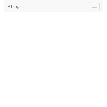
Bibleglot
Toggle
navigati