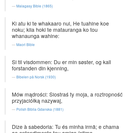
Malagasy Bible (1865)
Ki atu ki te whakaaro nui, He tuahine koe
noku; kiia hoki te matauranga ko tou
whanaunga wahine:
Maori Bible
Si til visdommen: Du er min søster, og kall
forstanden din kjenning,
Bibelen på Norsk (1930)
Mów mądrości: Siostraś ty moja, a roztropność
przyjaciółką nazywaj,
Polish Biblia Gdanska (1881)
Dize à sabedoria: Tu és minha irmã; e chama
ao entendimento teu amigo íntimo,