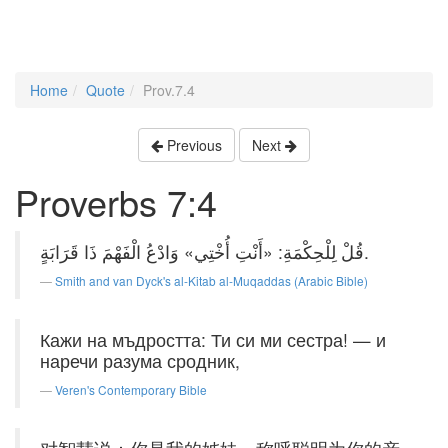
Home
Quote
Prov.7.4
Previous
Next
Proverbs 7:4
قُلْ لِلْحِكْمَةِ: «أَنْتِ أُخْتِي» وَادْعُ الْفَهْمَ ذَا قَرَابَةٍ.
Smith and van Dyck's al-Kitab al-Muqaddas (Arabic Bible)
Кажи на мъдростта: Ти си ми сестра! — и
наречи разума сродник,
Veren's Contemporary Bible