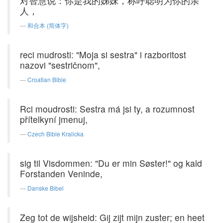
对智慧说：你是我的姊妹，称呼聪明为你的亲
人，
和合本 (简体字)
reci mudrosti: "Moja si sestra" i razboritost
nazovi "sestričnom",
Croatian Bible
Rci moudrosti: Sestra má jsi ty, a rozumnost
přítelkyní jmenuj,
Czech Bible Kralicka
sig til Visdommen: "Du er min Søster!" og kald
Forstanden Veninde,
Danske Bibel
Zeg tot de wijsheid: Gij zijt mijn zuster; en heet