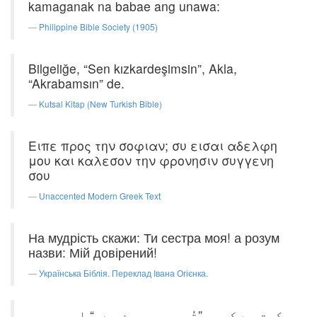
kamaganak na babae ang unawa:
Philippine Bible Society (1905)
Bilgeliğe, “Sen kızkardeşimsin”, Akla,
“Akrabamsın” de.
Kutsal Kitap (New Turkish Bible)
Ειπε προς την σοφιαν; συ εισαι αδελφη
μου και καλεσον την φρονησιν συγγενη
σου
Unaccented Modern Greek Text
На мудрість скажи: Ти сестра моя! а розум
назви: Мій довірений!
Українська Біблія. Переклад Івана Огієнка.
حکمت سے کہہ، ”تُو میری بہن ہے،“ اور سمجھ