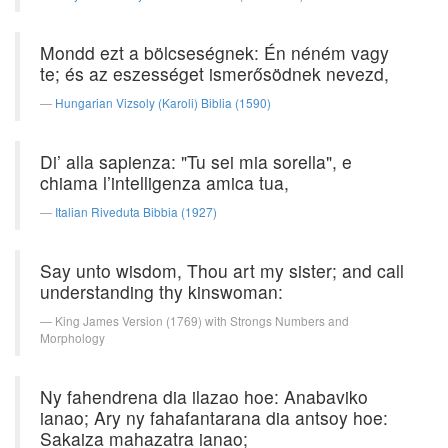
Mondd ezt a bölcseségnek: Én néném vagy
te; és az eszességet ismerősödnek nevezd,
Hungarian Vizsoly (Karoli) Biblia (1590)
Di’ alla sapienza: "Tu sei mia sorella", e
chiama l’intelligenza amica tua,
Italian Riveduta Bibbia (1927)
Say unto wisdom, Thou art my sister; and call
understanding thy kinswoman:
King James Version (1769) with Strongs Numbers and
Morphology
Ny fahendrena dia ilazao hoe: Anabaviko
ianao; Ary ny fahafantarana dia antsoy hoe:
Sakaiza mahazatra ianao;