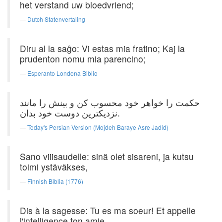
het verstand uw bloedvriend;
Dutch Statenvertaling
Diru al la saĝo: Vi estas mia fratino; Kaj la
prudenton nomu mia parencino;
Esperanto Londona Biblio
حکمت را خواهر خود محسوب کن و بینش را مانند
نزدیکترین دوست خود بدان.
Today's Persian Version (Mojdeh Baraye Asre Jadid)
Sano viiisaudelle: sinä olet sisareni, ja kutsu
toimi ystäväkses,
Finnish Biblia (1776)
Dis à la sagesse: Tu es ma soeur! Et appelle
l'intelligence ton amie,