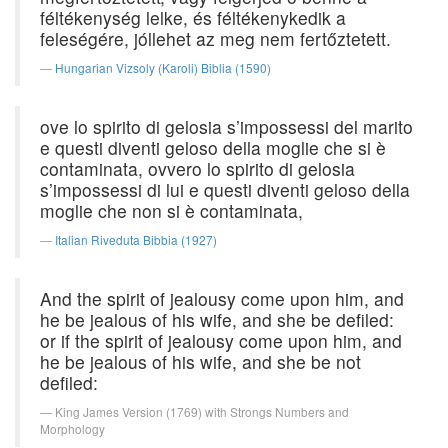
féltékenység lelke, és féltékenykedik a
feleségére, jóllehet az meg nem fertőztetett.
Hungarian Vizsoly (Karoli) Biblia (1590)
ove lo spirito di gelosia s’impossessi del marito
e questi diventi geloso della moglie che si è
contaminata, ovvero lo spirito di gelosia
s’impossessi di lui e questi diventi geloso della
moglie che non si è contaminata,
Italian Riveduta Bibbia (1927)
And the spirit of jealousy come upon him, and
he be jealous of his wife, and she be defiled:
or if the spirit of jealousy come upon him, and
he be jealous of his wife, and she be not
defiled:
King James Version (1769) with Strongs Numbers and
Morphology