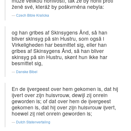
muže velikou horlivostí, tak že by horlil proti
ženě své, kteráž by poškvrněna nebyla:
Czech Bible Kralicka
og han gribes af Skinsygens Ånd, så han
bliver skinsyg på sin Hustru, som også i
Virkeligheden har besmittet sig, eller han
gribes af Skinsygens Ånd, så han bliver
skinsyg på sin Hustru, skønt hun ikke har
besmittet sig,
Danske Bibel
En de ijvergeest over hem gekomen is, dat hij
ijvert over zijn huisvrouw, dewijl zij onrein
geworden is; of dat over hem de ijvergeest
gekomen is, dat hij over zijn huisvrouw ijvert,
hoewel zij niet onrein geworden is;
Dutch Statenvertaling