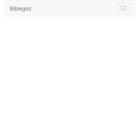
Bibleglot
Toggle
navigati