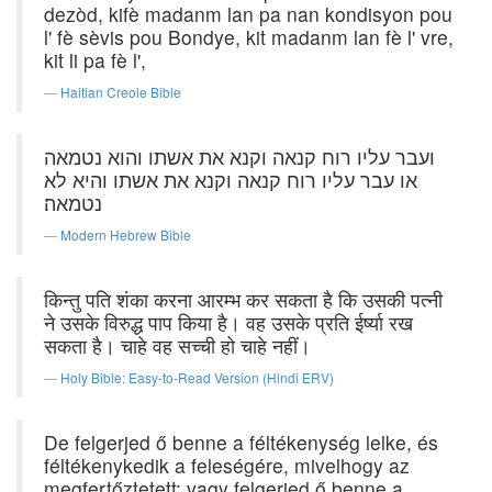
dezòd, kifè madanm lan pa nan kondisyon pou
l' fè sèvis pou Bondye, kit madanm lan fè l' vre,
kit li pa fè l',
Haitian Creole Bible
ועבר עליו רוח קנאה וקנא את אשתו והוא נטמאה
או עבר עליו רוח קנאה וקנא את אשתו והיא לא
נטמאה׃
Modern Hebrew Bible
किन्तु पति शंका करना आरम्भ कर सकता है कि उसकी पत्नी
ने उसके विरुद्ध पाप किया है। वह उसके प्रति ईर्ष्या रख
सकता है। चाहे वह सच्ची हो चाहे नहीं।
Holy Bible: Easy-to-Read Version (Hindi ERV)
De felgerjed ő benne a féltékenység lelke, és
féltékenykedik a feleségére, mivelhogy az
megfertőztetett; vagy felgerjed ő benne a