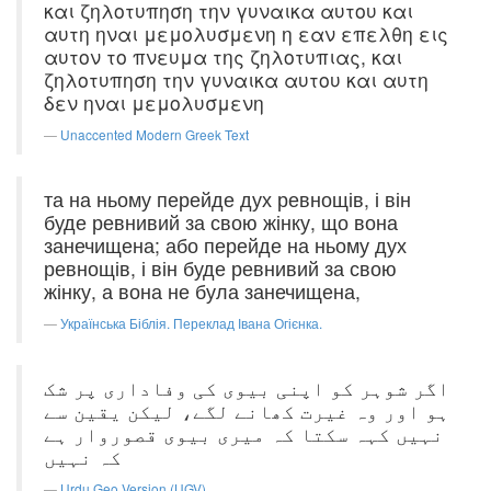
και ζηλοτυπηση την γυναικα αυτου και
αυτη ηναι μεμολυσμενη η εαν επελθη εις
αυτον το πνευμα της ζηλοτυπιας, και
ζηλοτυπηση την γυναικα αυτου και αυτη
δεν ηναι μεμολυσμενη
Unaccented Modern Greek Text
та на ньому перейде дух ревнощів, і він
буде ревнивий за свою жінку, що вона
занечищена; або перейде на ньому дух
ревнощів, і він буде ревнивий за свою
жінку, а вона не була занечищена,
Українська Біблія. Переклад Івана Огієнка.
اگر شوہر کو اپنی بیوی کی وفاداری پر شک
ہو اور وہ غیرت کھانے لگے، لیکن یقین سے
نہیں کہہ سکتا کہ میری بیوی قصوروار ہے
کہ نہیں
Urdu Geo Version (UGV)