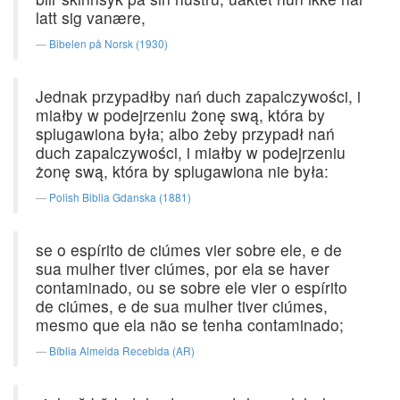
latt sig vanære,
Bibelen på Norsk (1930)
Jednak przypadłby nań duch zapalczywości, i
miałby w podejrzeniu żonę swą, która by
splugawiona była; albo żeby przypadł nań
duch zapalczywości, i miałby w podejrzeniu
żonę swą, która by splugawiona nie była:
Polish Biblia Gdanska (1881)
se o espírito de ciúmes vier sobre ele, e de
sua mulher tiver ciúmes, por ela se haver
contaminado, ou se sobre ele vier o espírito
de ciúmes, e de sua mulher tiver ciúmes,
mesmo que ela não se tenha contaminado;
Bíblia Almeida Recebida (AR)