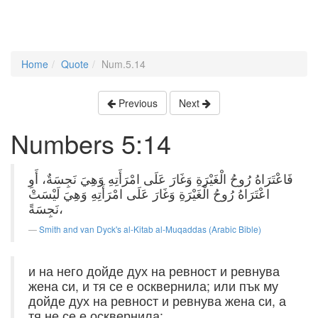
Home
Quote
Num.5.14
Previous
Next
Numbers 5:14
فَاعْتَرَاهُ رُوحُ الْغَيْرَةِ وَغَارَ عَلَى امْرَأَتِهِ وَهِيَ نَجِسَةٌ، أَوِ
اعْتَرَاهُ رُوحُ الْغَيْرَةِ وَغَارَ عَلَى امْرَأَتِهِ وَهِيَ لَيْسَتْ
نَجِسَةً،
Smith and van Dyck's al-Kitab al-Muqaddas (Arabic Bible)
и на него дойде дух на ревност и ревнува
жена си, и тя се е осквернила; или пък му
дойде дух на ревност и ревнува жена си, а
тя не се е осквернила;