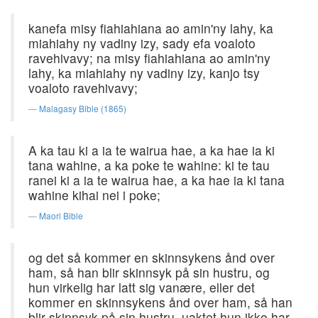
kanefa misy fiahiahiana ao amin'ny lahy, ka
miahiahy ny vadiny izy, sady efa voaloto
ravehivavy; na misy fiahiahiana ao amin'ny
lahy, ka miahiahy ny vadiny izy, kanjo tsy
voaloto ravehivavy;
Malagasy Bible (1865)
A ka tau ki a ia te wairua hae, a ka hae ia ki
tana wahine, a ka poke te wahine: ki te tau
ranei ki a ia te wairua hae, a ka hae ia ki tana
wahine kihai nei i poke;
Maori Bible
og det så kommer en skinnsykens ånd over
ham, så han blir skinnsyk på sin hustru, og
hun virkelig har latt sig vanære, eller det
kommer en skinnsykens ånd over ham, så han
blir skinnsyk på sin hustru, uaktet hun ikke har