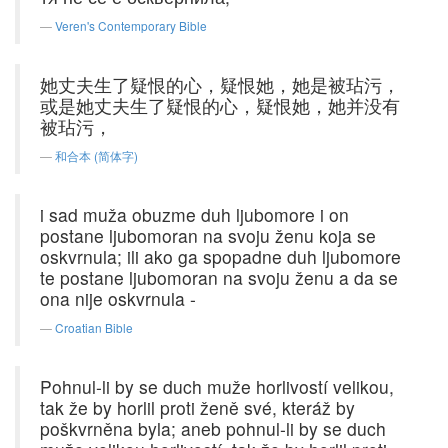
Veren's Contemporary Bible
她丈夫生了疑恨的心，疑恨她，她是被玷污，
或是她丈夫生了疑恨的心，疑恨她，她并没有
被玷污，
和合本 (简体字)
i sad muža obuzme duh ljubomore i on
postane ljubomoran na svoju ženu koja se
oskvrnula; ili ako ga spopadne duh ljubomore
te postane ljubomoran na svoju ženu a da se
ona nije oskvrnula -
Croatian Bible
Pohnul-li by se duch muže horlivostí velikou,
tak že by horlil proti ženě své, kteráž by
poškvrněna byla; aneb pohnul-li by se duch