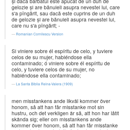
şi dacă bărbatul este apucat de un duh de
gelozie şi are bănuieli asupra nevestei lui, care
s'a pîngărit, sau dacă este cuprins de un duh
de gelozie şi are bănuieli asupra nevestei lui,
care nu s'a pîngărit; -
Romanian Cornilescu Version
Si viniere sobre él espíritu de celo, y tuviere
celos de su mujer, habiéndose ella
contaminado; ó viniere sobre él espíritu de
celo, y tuviere celos de su mujer, no
habiéndose ella contaminado;
La Santa Biblia Reina-Valera (1909)
men misstankens ande likväl kommer över
honom, så att han får misstanke mot sin
hustru, och det verkligen är så, att hon har låtit
skända sig; eller om misstankens ande
kommer över honom, så att han får misstanke