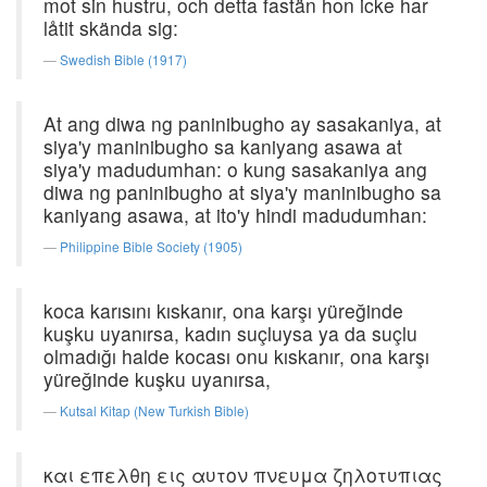
mot sin hustru, och detta fastän hon icke har
låtit skända sig:
Swedish Bible (1917)
At ang diwa ng paninibugho ay sasakaniya, at
siya'y maninibugho sa kaniyang asawa at
siya'y madudumhan: o kung sasakaniya ang
diwa ng paninibugho at siya'y maninibugho sa
kaniyang asawa, at ito'y hindi madudumhan:
Philippine Bible Society (1905)
koca karısını kıskanır, ona karşı yüreğinde
kuşku uyanırsa, kadın suçluysa ya da suçlu
olmadığı halde kocası onu kıskanır, ona karşı
yüreğinde kuşku uyanırsa,
Kutsal Kitap (New Turkish Bible)
και επελθη εις αυτον πνευμα ζηλοτυπιας