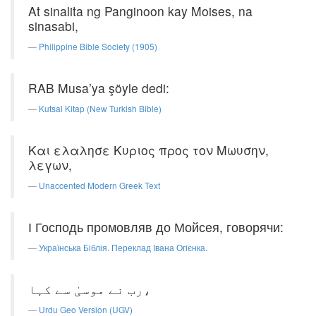
At sinalita ng Panginoon kay Moises, na
sinasabi,
Philippine Bible Society (1905)
RAB Musa’ya şöyle dedi:
Kutsal Kitap (New Turkish Bible)
Και ελαλησε Κυριος προς τον Μωυσην,
λεγων,
Unaccented Modern Greek Text
І Господь промовляв до Мойсея, говорячи:
Українська Біблія. Переклад Івана Огієнка.
رب نے موسیٰ سے کہا،
Urdu Geo Version (UGV)