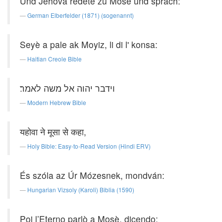
Und Jehova redete zu Mose und sprach:
German Elberfelder (1871) (sogenannt)
Seyè a pale ak Moyiz, li di l' konsa:
Haitian Creole Bible
וידבר יהוה אל משה לאמר׃
Modern Hebrew Bible
यहोवा ने मूसा से कहा,
Holy Bible: Easy-to-Read Version (Hindi ERV)
És szóla az Úr Mózesnek, mondván:
Hungarian Vizsoly (Karoli) Biblia (1590)
Poi l’Eterno parlò a Mosè, dicendo: