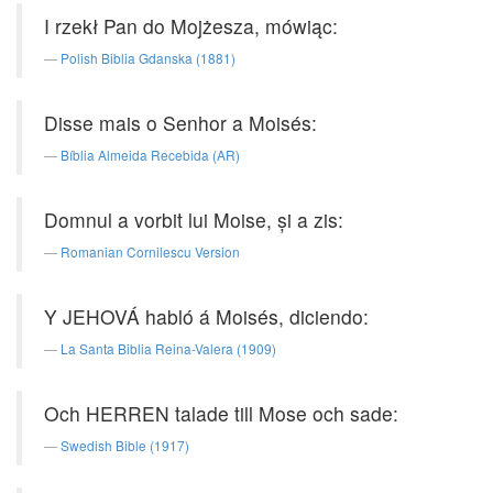
I rzekł Pan do Mojżesza, mówiąc:
Polish Biblia Gdanska (1881)
Disse mais o Senhor a Moisés:
Bíblia Almeida Recebida (AR)
Domnul a vorbit lui Moise, şi a zis:
Romanian Cornilescu Version
Y JEHOVÁ habló á Moisés, diciendo:
La Santa Biblia Reina-Valera (1909)
Och HERREN talade till Mose och sade:
Swedish Bible (1917)