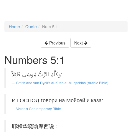
Home
Quote
Num.5.1
Previous
Next
Numbers 5:1
وَكَلَّمَ الرَّبُّ مُوسَى قَائِلاً:
Smith and van Dyck's al-Kitab al-Muqaddas (Arabic Bible)
И ГОСПОД говори на Мойсей и каза:
Veren's Contemporary Bible
耶和华晓谕摩西说：