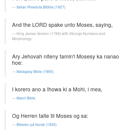
Italian Riveduta Bibbia (1927)
And the LORD spake unto Moses, saying,
King James Version (1769) with Strongs Numbers and
Morphology
Ary Jehovah niteny tamin'i Mosesy ka nanao
hoe:
Malagasy Bible (1865)
I korero ano a Ihowa ki a Mohi, i mea,
Maori Bible
Og Herren talte til Moses og sa:
Bibelen på Norsk (1930)