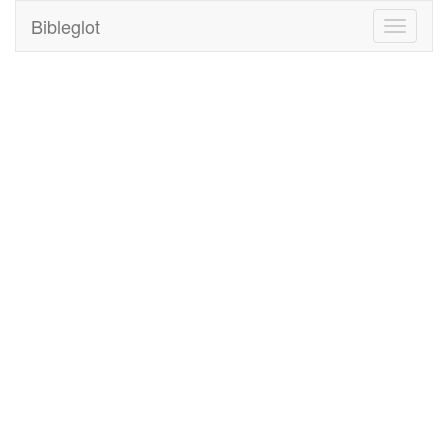
Bibleglot
Toggle
navigati