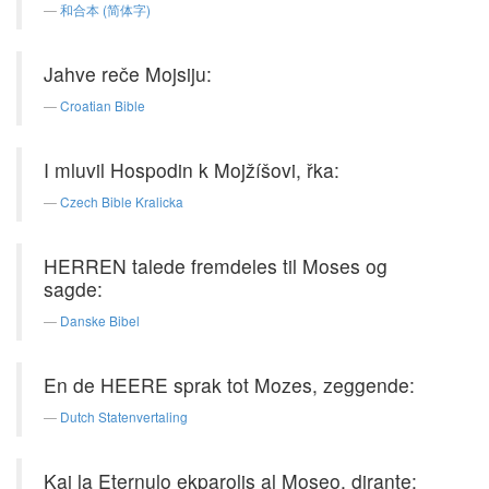
和合本 (简体字)
Jahve reče Mojsiju:
Croatian Bible
I mluvil Hospodin k Mojžíšovi, řka:
Czech Bible Kralicka
HERREN talede fremdeles til Moses og
sagde:
Danske Bibel
En de HEERE sprak tot Mozes, zeggende:
Dutch Statenvertaling
Kaj la Eternulo ekparolis al Moseo, dirante: