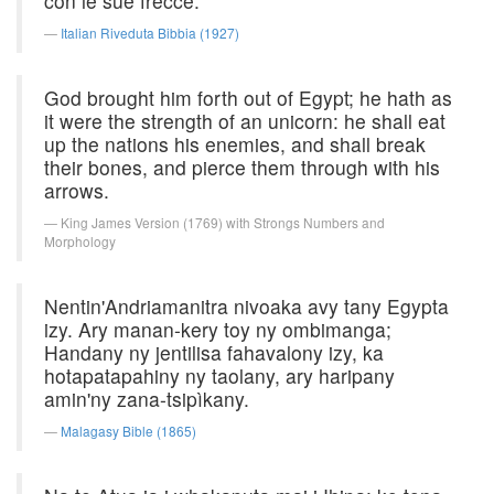
con le sue frecce.
Italian Riveduta Bibbia (1927)
God brought him forth out of Egypt; he hath as
it were the strength of an unicorn: he shall eat
up the nations his enemies, and shall break
their bones, and pierce them through with his
arrows.
King James Version (1769) with Strongs Numbers and
Morphology
Nentin'Andriamanitra nivoaka avy tany Egypta
izy. Ary manan-kery toy ny ombimanga;
Handany ny jentilisa fahavalony izy, ka
hotapatapahiny ny taolany, ary haripany
amin'ny zana-tsipìkany.
Malagasy Bible (1865)