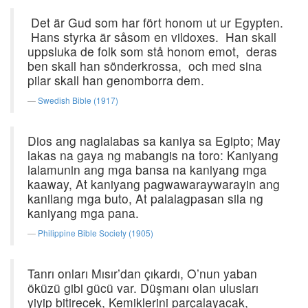
Det är Gud som har fört honom ut ur Egypten.
Hans styrka är såsom en vildoxes. Han skall
uppsluka de folk som stå honom emot, deras
ben skall han sönderkrossa, och med sina
pilar skall han genomborra dem.
Swedish Bible (1917)
Dios ang naglalabas sa kaniya sa Egipto; May
lakas na gaya ng mabangis na toro: Kaniyang
lalamunin ang mga bansa na kaniyang mga
kaaway, At kaniyang pagwawaraywarayin ang
kanilang mga buto, At palalagpasan sila ng
kaniyang mga pana.
Philippine Bible Society (1905)
Tanrı onları Mısır’dan çıkardı, O’nun yaban
öküzü gibi gücü var. Düşmanı olan ulusları
yiyip bitirecek, Kemiklerini parçalayacak,