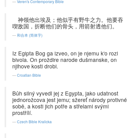
Veren's Contemporary Bible
神领他出埃及；他似乎有野牛之力。他要吞
喫敌国，折断他们的骨头，用箭射透他们。
和合本 (简体字)
Iz Egipta Bog ga izveo, on je njemu k'o rozi
bivola. On proždire narode dušmanske, on
njihove kosti drobi.
Croatian Bible
Bůh silný vyvedl jej z Egypta, jako udatnost
jednorožcova jest jemu; sžereť národy protivné
sobě, a kosti jich potře a střelami svými
prostřílí.
Czech Bible Kralicka