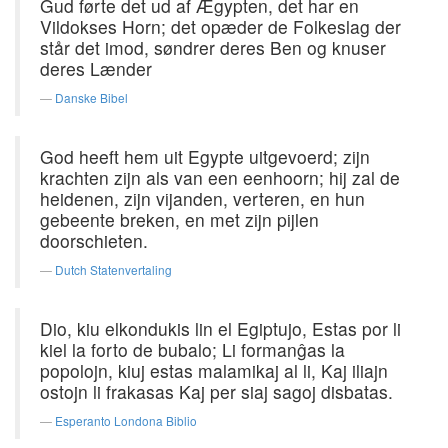
Gud førte det ud af Ægypten, det har en
Vildokses Horn; det opæder de Folkeslag der
står det imod, søndrer deres Ben og knuser
deres Lænder
Danske Bibel
God heeft hem uit Egypte uitgevoerd; zijn
krachten zijn als van een eenhoorn; hij zal de
heidenen, zijn vijanden, verteren, en hun
gebeente breken, en met zijn pijlen
doorschieten.
Dutch Statenvertaling
Dio, kiu elkondukis lin el Egiptujo, Estas por li
kiel la forto de bubalo; Li formanĝas la
popolojn, kiuj estas malamikaj al li, Kaj iliajn
ostojn li frakasas Kaj per siaj sagoj disbatas.
Esperanto Londona Biblio