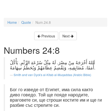
Home
Quote
Num.24.8
Previous
Next
Numbers 24:8
اَللهُ أَخْرَجَهُ مِنْ مِصْرَ. لَهُ مِثْلُ سُرْعَةِ الرِّئْمِ. يَأْكُلُ
أُمَمًا، مُضَايِقِيهِ، وَيَقْضِمُ عِظَامَهُمْ وَيُحَطِّمُ سِهَامَهُ.
Smith and van Dyck's al-Kitab al-Muqaddas (Arabic Bible)
Бог го изведе от Египет, има сила както
диво говедо. Той ще пояде народите,
враговете си, ще строши костите им и ще ги
разбие със стрелите си.