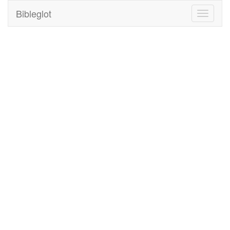
Bibleglot
Toggle
navigati