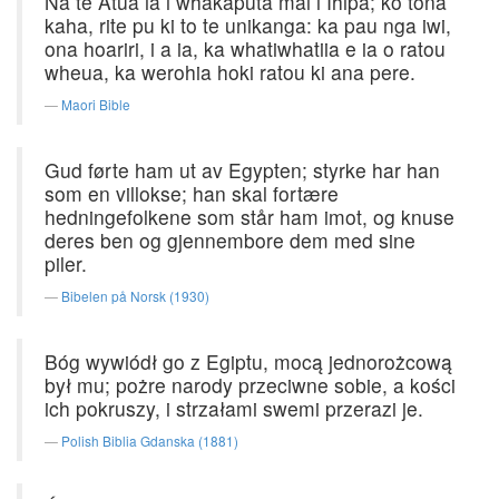
Na te Atua ia i whakaputa mai i Ihipa; ko tona
kaha, rite pu ki to te unikanga: ka pau nga iwi,
ona hoariri, i a ia, ka whatiwhatiia e ia o ratou
wheua, ka werohia hoki ratou ki ana pere.
Maori Bible
Gud førte ham ut av Egypten; styrke har han
som en villokse; han skal fortære
hedningefolkene som står ham imot, og knuse
deres ben og gjennembore dem med sine
piler.
Bibelen på Norsk (1930)
Bóg wywiódł go z Egiptu, mocą jednorożcową
był mu; pożre narody przeciwne sobie, a kości
ich pokruszy, i strzałami swemi przerazi je.
Polish Biblia Gdanska (1881)