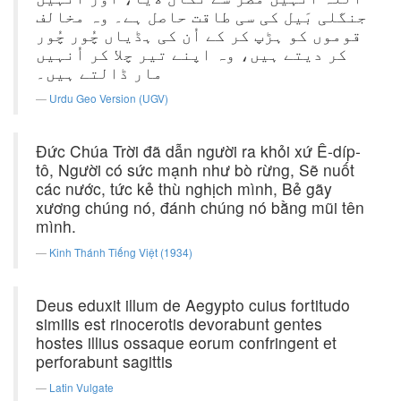
جنگلی بَیل کی سی طاقت حاصل ہے۔ وہ مخالف
قوموں کو ہڑپ کر کے اُن کی ہڈیاں چُور چُور
کر دیتے ہیں، وہ اپنے تیر چلا کر اُنہیں
مار ڈالتے ہیں۔
Urdu Geo Version (UGV)
Ðức Chúa Trời đã dẫn người ra khỏi xứ Ê-díp-
tô, Người có sức mạnh như bò rừng, Sẽ nuốt
các nước, tức kẻ thù nghịch mình, Bẻ gãy
xương chúng nó, đánh chúng nó bằng mũi tên
mình.
Kinh Thánh Tiếng Việt (1934)
Deus eduxit illum de Aegypto cuius fortitudo
similis est rinocerotis devorabunt gentes
hostes illius ossaque eorum confringent et
perforabunt sagittis
Latin Vulgate