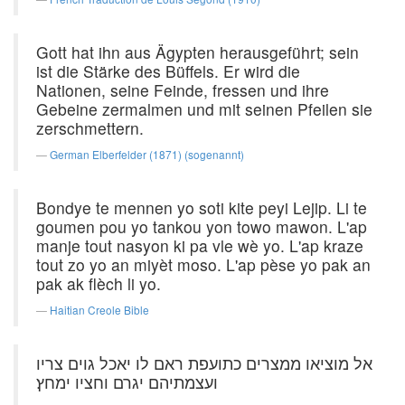
Gott hat ihn aus Ägypten herausgeführt; sein
ist die Stärke des Büffels. Er wird die
Nationen, seine Feinde, fressen und ihre
Gebeine zermalmen und mit seinen Pfeilen sie
zerschmettern.
German Elberfelder (1871) (sogenannt)
Bondye te mennen yo soti kite peyi Lejip. Li te
goumen pou yo tankou yon towo mawon. L'ap
manje tout nasyon ki pa vle wè yo. L'ap kraze
tout zo yo an miyèt moso. L'ap pèse yo pak an
pak ak flèch li yo.
Haitian Creole Bible
אל מוציאו ממצרים כתועפת ראם לו יאכל גוים צריו
ועצמתיהם יגרם וחציו ימחץ׃