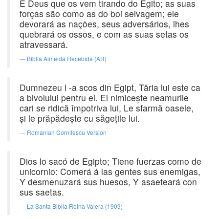
É Deus que os vem tirando do Egito; as suas
forças são como as do boi selvagem; ele
devorará as nações, seus adversários, lhes
quebrará os ossos, e com as suas setas os
atravessará.
Bíblia Almeida Recebida (AR)
Dumnezeu l -a scos din Egipt, Tăria lui este ca
a bivolului pentru el. El nimiceşte neamurile
cari se ridică împotriva lui, Le sfarmă oasele,
şi le prăpădeşte cu săgeţile lui.
Romanian Cornilescu Version
Dios lo sacó de Egipto; Tiene fuerzas como de
unicornio: Comerá á las gentes sus enemigas,
Y desmenuzará sus huesos, Y asaeteará con
sus saetas.
La Santa Biblia Reina-Valera (1909)