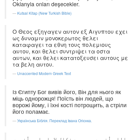
Oklarıyla onları deşecekler.
Kutsal Kitap (New Turkish Bible)
Ο Θεος εξηγαγεν αυτον εξ Αιγυπτου εχει
ως δυναμιν μονοκερωτος θελει
καταφαγει τα εθνη τους πολεμιους
αυτου, και θελει συντριψει τα οστα
αυτων, και θελει κατατοξευσει αυτους με
τα βελη αυτου.
Unaccented Modern Greek Text
Із Єгипту Бог вивів його, Він для нього як
міць однорожця! Поїсть він людей, що
ворожі йому, і їхні кості потрощить, а стріли
його поламає.
Українська Біблія. Переклад Івана Огієнка.
اللہ اُنہیں مصر سے نکال لایا، اور اُنہیں