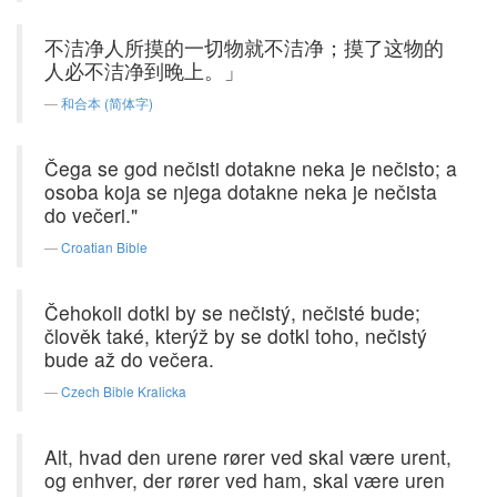
不洁净人所摸的一切物就不洁净；摸了这物的
人必不洁净到晚上。」
和合本 (简体字)
Čega se god nečisti dotakne neka je nečisto; a
osoba koja se njega dotakne neka je nečista
do večeri."
Croatian Bible
Čehokoli dotkl by se nečistý, nečisté bude;
člověk také, kterýž by se dotkl toho, nečistý
bude až do večera.
Czech Bible Kralicka
Alt, hvad den urene rører ved skal være urent,
og enhver, der rører ved ham, skal være uren