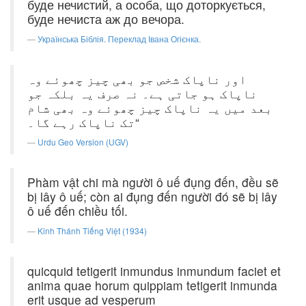
буде нечистий, а особа, що доторкується,
буде нечиста аж до вечора.
Українська Біблія. Переклад Івана Огієнка.
اور ناپاک شخص جو بھی چیز چھوئے وہ
ناپاک ہو جاتی ہے۔ نہ صرف یہ بلکہ جو
بعد میں یہ ناپاک چیز چھوئے وہ بھی شام
تک ناپاک رہے گا۔“
Urdu Geo Version (UGV)
Phàm vật chi mà người ô uế đụng đến, đều sẽ
bị lây ô uế; còn ai đụng đến người đó sẽ bị lây
ô uế đến chiều tối.
Kinh Thánh Tiếng Việt (1934)
quicquid tetigerit inmundus inmundum faciet et
anima quae horum quippiam tetigerit inmunda
erit usque ad vesperum