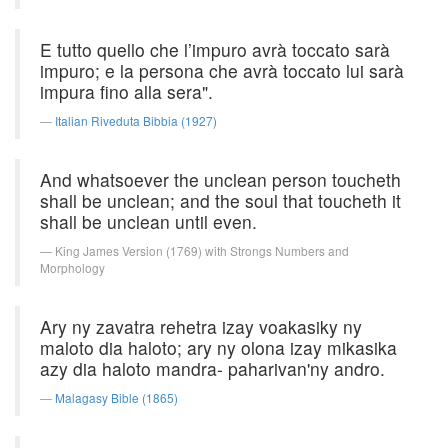
E tutto quello che l’impuro avrà toccato sarà
impuro; e la persona che avrà toccato lui sarà
impura fino alla sera".
Italian Riveduta Bibbia (1927)
And whatsoever the unclean person toucheth
shall be unclean; and the soul that toucheth it
shall be unclean until even.
King James Version (1769) with Strongs Numbers and
Morphology
Ary ny zavatra rehetra izay voakasiky ny
maloto dia haloto; ary ny olona izay mikasika
azy dia haloto mandra- paharivan'ny andro.
Malagasy Bible (1865)