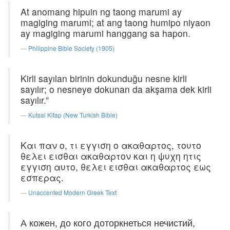
At anomang hipuin ng taong marumi ay
magiging marumi; at ang taong humipo niyaon
ay magiging marumi hanggang sa hapon.
Philippine Bible Society (1905)
Kirli sayılan birinin dokunduğu nesne kirli
sayılır; o nesneye dokunan da akşama dek kirli
sayılır.”
Kutsal Kitap (New Turkish Bible)
Και παν ο, τι εγγιση ο ακαθαρτος, τουτο
θελει εισθαι ακαθαρτον και η ψυχη ητις
εγγιση αυτο, θελει εισθαι ακαθαρτος εως
εσπερας.
Unaccented Modern Greek Text
А кожен, до кого доторкнеться нечистий,