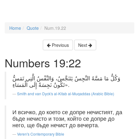
Home
Quote
Num.19.22
Previous
Next
Numbers 19:22
وَكُلُّ مَا مَسَّهُ النَّجِسُ يَتَنَجَّسُ، وَالنَّفْسُ الَّتِي تَمَسُّ
تَكُونُ نَجِسَةً إِلَى الْمَسَاءِ».
Smith and van Dyck's al-Kitab al-Muqaddas (Arabic Bible)
И всичко, до което се допре нечистият, да
бъде нечисто и този, който се допре до
него, ще бъде нечист до вечерта.
Veren's Contemporary Bible