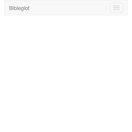
Bibleglot
Toggle
navigati