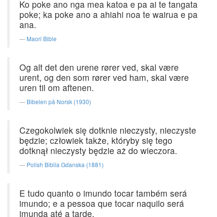
Ko poke ano nga mea katoa e pa ai te tangata
poke; ka poke ano a ahiahi noa te wairua e pa
ana.
Maori Bible
Og alt det den urene rører ved, skal være
urent, og den som rører ved ham, skal være
uren til om aftenen.
Bibelen på Norsk (1930)
Czegokolwiek się dotknie nieczysty, nieczyste
będzie; człowiek także, któryby się tego
dotknął nieczysty będzie aż do wieczora.
Polish Biblia Gdanska (1881)
E tudo quanto o imundo tocar também será
imundo; e a pessoa que tocar naquilo será
imunda até a tarde.