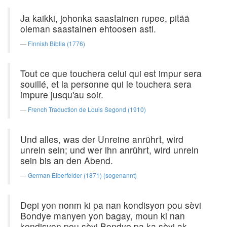
Ja kaikki, johonka saastainen rupee, pitää
oleman saastainen ehtoosen asti.
Finnish Biblia (1776)
Tout ce que touchera celui qui est impur sera
souillé, et la personne qui le touchera sera
impure jusqu'au soir.
French Traduction de Louis Segond (1910)
Und alles, was der Unreine anrührt, wird
unrein sein; und wer ihn anrührt, wird unrein
sein bis an den Abend.
German Elberfelder (1871) (sogenannt)
Depi yon nonm ki pa nan kondisyon pou sèvi
Bondye manyen yon bagay, moun ki nan
kondisyon pou sèvi Bondye pa ka sèvi ak