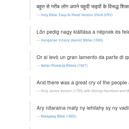
बहुत से गरीब लोग अपने यहूदी भाइयों के विरूद्ध शि
Holy Bible: Easy-to-Read Version (Hindi ERV)
Lőn pedig nagy kiáltása a népnek és fele
Hungarian Vizsoly (Karoli) Biblia (1590)
Or si levò un gran lamento da parte di que
Italian Riveduta Bibbia (1927)
And there was a great cry of the people 
King James Version (1769) with Strongs Numbers and 
Ary nitaraina mafy ny lehilahy sy ny vad
Malagasy Bible (1865)