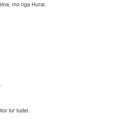
teina, mo nga Hurai.
.
lor lor Iudei.