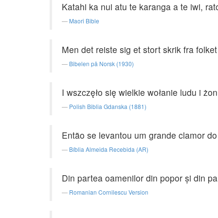
Katahi ka nui atu te karanga a te iwi, r
Maori Bible
Men det reiste sig et stort skrik fra fol
Bibelen på Norsk (1930)
I wszczęło się wielkie wołanie ludu i ż
Polish Biblia Gdanska (1881)
Então se levantou um grande clamor do 
Bíblia Almeida Recebida (AR)
Din partea oamenilor din popor şi din part
Romanian Cornilescu Version