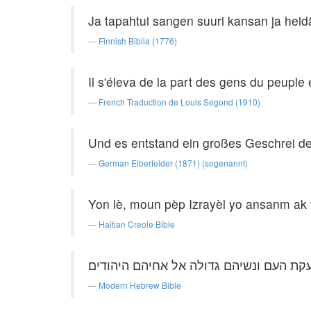
Ja tapahtui sangen suuri kansan ja heid
Finnish Biblia (1776)
Il s'éleva de la part des gens du peuple 
French Traduction de Louis Segond (1910)
Und es entstand ein großes Geschrei de
German Elberfelder (1871) (sogenannt)
Yon lè, moun pèp Izrayèl yo ansanm ak
Haitian Creole Bible
קת העם ונשיהם גדולה אל אחיהם היהודים׃
Modern Hebrew Bible