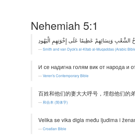
Nehemiah 5:1
Smith and van Dyck's al-Kitab al-Muqaddas (Arabic Bibl
И се надигна голям вик от народа и о
Veren's Contemporary Bible
百姓和他们的妻大大呼号，埋怨他们的
和合本 (简体字)
Velika se vika digla među ljudima i žena
Croatian Bible