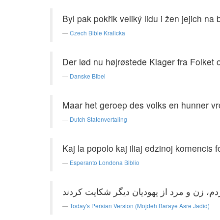
Byl pak pokřik veliký lidu i žen jejich na b
Czech Bible Kralicka
Der lød nu højrøstede Klager fra Folket
Danske Bibel
Maar het geroep des volks en hunner v
Dutch Statenvertaling
Kaj la popolo kaj iliaj edzinoj komencis for
Esperanto Londona Biblio
Today's Persian Version (Mojdeh Baraye Asre Jadid)