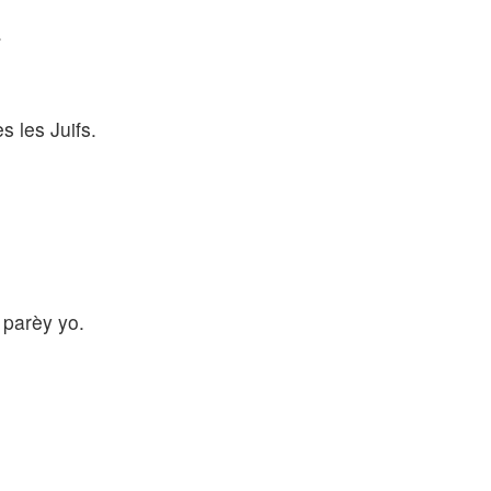
.
s les Juifs.
 parèy yo.