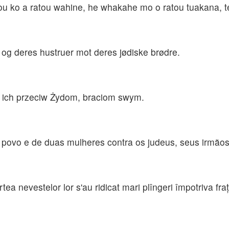
atou ko a ratou wahine, he whakahe mo o ratou tuakana, 
ket og deres hustruer mot deres jødiske brødre.
on ich przeciw Żydom, braciom swym.
povo e de duas mulheres contra os judeus, seus irmãos
ea nevestelor lor s'au ridicat mari plîngeri împotriva fraţi