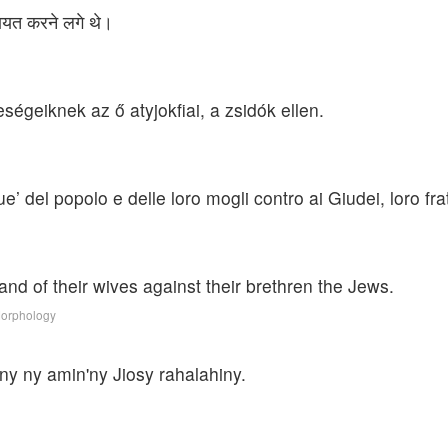
कायत करने लगे थे।
ségeiknek az ő atyjokfiai, a zsidók ellen.
’ del popolo e delle loro mogli contro ai Giudei, loro frate
and of their wives against their brethren the Jews.
Morphology
iny ny amin'ny Jiosy rahalahiny.