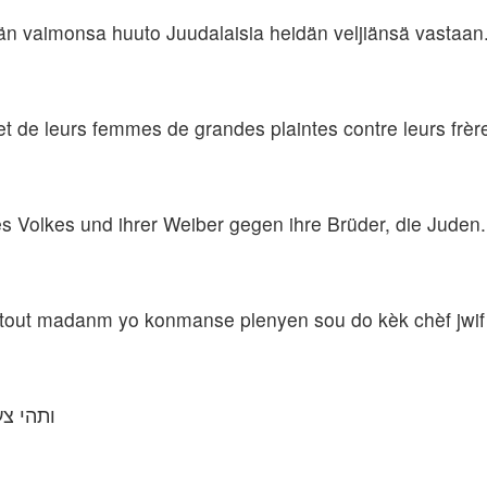
än vaimonsa huuto Juudalaisia heidän veljiänsä vastaan
et de leurs femmes de grandes plaintes contre leurs frère
s Volkes und ihrer Weiber gegen ihre Brüder, die Juden.
 tout madanm yo konmanse plenyen sou do kèk chèf jwif
ותהי צע