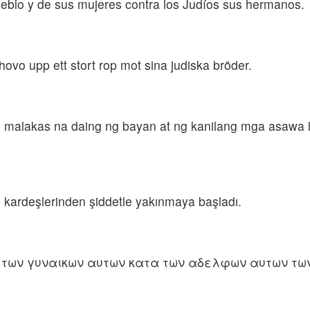
blo y de sus mujeres contra los Judíos sus hermanos.
ovo upp ett stort rop mot sina judiska bröder.
alakas na daing ng bayan at ng kanilang mga asawa l
di kardeşlerinden şiddetle yakınmaya başladı.
 των γυναικων αυτων κατα των αδελφων αυτων των