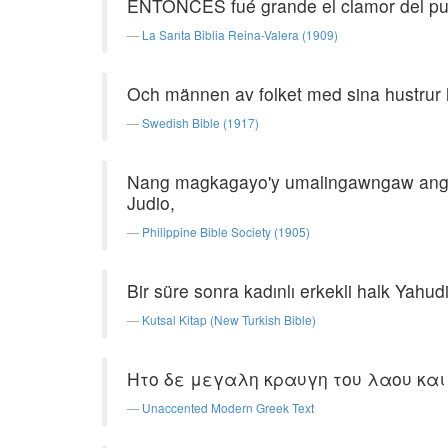
ENTONCES fué grande el clamor del pue
La Santa Biblia Reina-Valera (1909)
Och männen av folket med sina hustrur h
Swedish Bible (1917)
Nang magkagayo'y umalingawngaw ang m
Judio,
Philippine Bible Society (1905)
Bir süre sonra kadınlı erkekli halk Yahu
Kutsal Kitap (New Turkish Bible)
Ητο δε μεγαλη κραυγη του λαου και
Unaccented Modern Greek Text