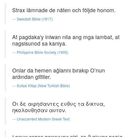
Strax lämnade de näten och följde honom.
Swedish Bible (1917)
At pagdaka'y iniwan nila ang mga lambat, at
nagsisunod sa kaniya.
Philippine Bible Society (1905)
Onlar da hemen ağlarını bırakıp O’nun
ardından gittiler.
Kutsal Kitap (New Turkish Bible)
Οι δε αφησαντες ευθυς τα δικτυα,
ηκολουθησαν αυτον.
Unaccented Modern Greek Text
І вони зараз покинули сіті, та й пішли вслід