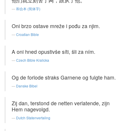
他们就立刻舍了网，跟从了他。
和合本 (简体字)
Oni brzo ostave mreže i pođu za njim.
Croatian Bible
A oni hned opustivše síti, šli za ním.
Czech Bible Kralicka
Og de forlode straks Garnene og fulgte ham.
Danske Bibel
Zij dan, terstond de netten verlatende, zijn
Hem nagevolgd.
Dutch Statenvertaling