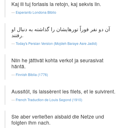
Kaj ili tuj forlasis la retojn, kaj sekvis lin.
Esperanto Londona Biblio
آن دو نفر فوراً تورهایشان را گذاشته به دنبال او
رفتند.
Today's Persian Version (Mojdeh Baraye Asre Jadid)
Niin he jättivät kohta verkot ja seurasivat
häntä.
Finnish Biblia (1776)
Aussitôt, ils laissèrent les filets, et le suivirent.
French Traduction de Louis Segond (1910)
Sie aber verließen alsbald die Netze und
folgten ihm nach.