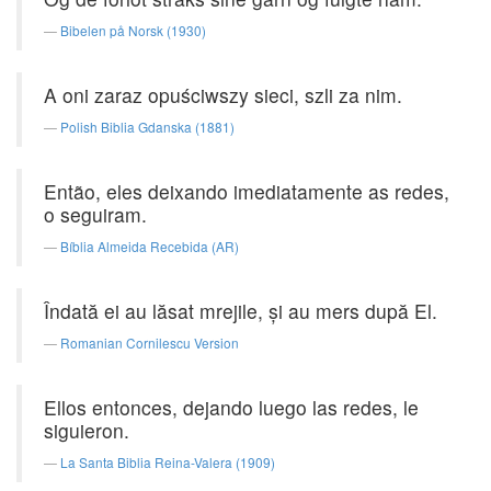
Bibelen på Norsk (1930)
A oni zaraz opuściwszy sieci, szli za nim.
Polish Biblia Gdanska (1881)
Então, eles deixando imediatamente as redes,
o seguiram.
Bíblia Almeida Recebida (AR)
Îndată ei au lăsat mrejile, şi au mers după El.
Romanian Cornilescu Version
Ellos entonces, dejando luego las redes, le
siguieron.
La Santa Biblia Reina-Valera (1909)