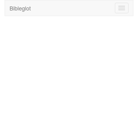
Bibleglot
Toggle
navigati