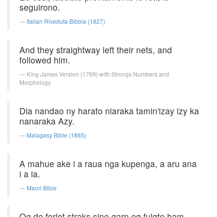
seguirono.
Italian Riveduta Bibbia (1927)
And they straightway left their nets, and
followed him.
King James Version (1769) with Strongs Numbers and
Morphology
Dia nandao ny harato niaraka tamin'izay izy ka
nanaraka Azy.
Malagasy Bible (1865)
A mahue ake i a raua nga kupenga, a aru ana
i a ia.
Maori Bible
Og de forlot straks sine garn og fulgte ham.