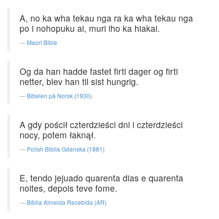
A, no ka wha tekau nga ra ka wha tekau nga
po i nohopuku ai, muri iho ka hiakai.
Maori Bible
Og da han hadde fastet firti dager og firti
netter, blev han til sist hungrig.
Bibelen på Norsk (1930)
A gdy pościł czterdzieści dni i czterdzieści
nocy, potem łaknął.
Polish Biblia Gdanska (1881)
E, tendo jejuado quarenta dias e quarenta
noites, depois teve fome.
Bíblia Almeida Recebida (AR)