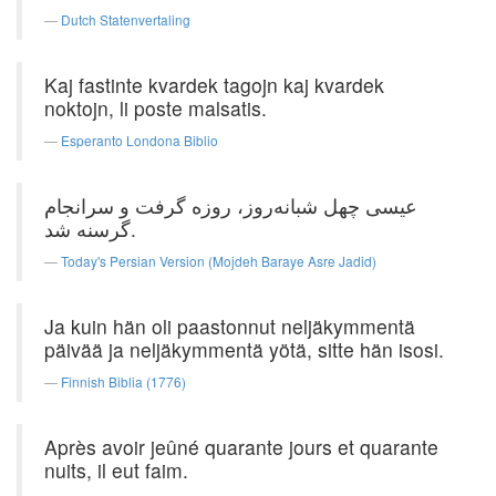
Dutch Statenvertaling
Kaj fastinte kvardek tagojn kaj kvardek
noktojn, li poste malsatis.
Esperanto Londona Biblio
عیسی چهل شبانه‌روز، روزه گرفت و سرانجام
گرسنه شد.
Today's Persian Version (Mojdeh Baraye Asre Jadid)
Ja kuin hän oli paastonnut neljäkymmentä
päivää ja neljäkymmentä yötä, sitte hän isosi.
Finnish Biblia (1776)
Après avoir jeûné quarante jours et quarante
nuits, il eut faim.