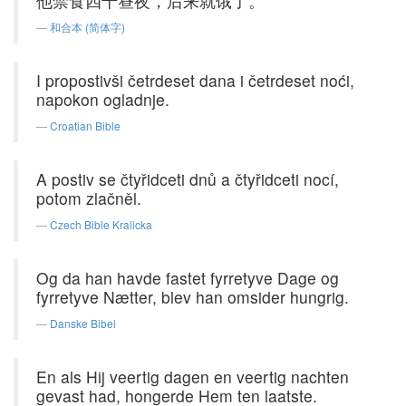
他禁食四十昼夜，后来就饿了。
和合本 (简体字)
I propostivši četrdeset dana i četrdeset noći,
napokon ogladnje.
Croatian Bible
A postiv se čtyřidceti dnů a čtyřidceti nocí,
potom zlačněl.
Czech Bible Kralicka
Og da han havde fastet fyrretyve Dage og
fyrretyve Nætter, blev han omsider hungrig.
Danske Bibel
En als Hij veertig dagen en veertig nachten
gevast had, hongerde Hem ten laatste.