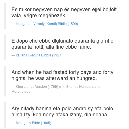
És mikor negyven nap és negyven éjjel bőjtölt
vala, végre megéhezék.
Hungarian Vizsoly (Karoli) Biblia (1590)
E dopo che ebbe digiunato quaranta giorni e
quaranta notti, alla fine ebbe fame.
Italian Riveduta Bibbia (1927)
And when he had fasted forty days and forty
nights, he was afterward an hungred.
King James Version (1769) with Strongs Numbers and
Morphology
Ary nifady hanina efa-polo andro sy efa-polo
alina Izy, koa nony afaka izany, dia noana.
Malagasy Bible (1865)