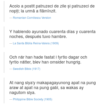
Acolo a postit patruzeci de zile şi patruzeci de
nopţi; la urmă a flămînzit.
Romanian Cornilescu Version
Y habiendo ayunado cuarenta días y cuarenta
noches, después tuvo hambre.
La Santa Biblia Reina-Valera (1909)
Och när han hade fastat i fyrtio dagar och
fyrtio nätter, blev han omsider hungrig.
Swedish Bible (1917)
At nang siya'y makapagayunong apat na pung
araw at apat na pung gabi, sa wakas ay
nagutom siya.
Philippine Bible Society (1905)