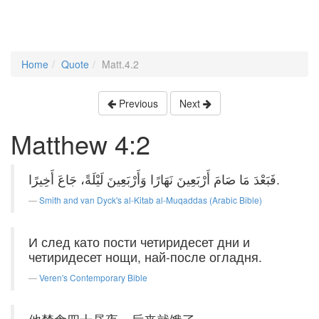
Home
Quote
Matt.4.2
Previous
Next
Matthew 4:2
فَبَعْدَ مَا صَامَ أَرْبَعِينَ نَهَارًا وَأَرْبَعِينَ لَيْلَةً، جَاعَ أَخِيرًا.
Smith and van Dyck's al-Kitab al-Muqaddas (Arabic Bible)
И след като пости четиридесет дни и
четиридесет нощи, най-после огладня.
Veren's Contemporary Bible