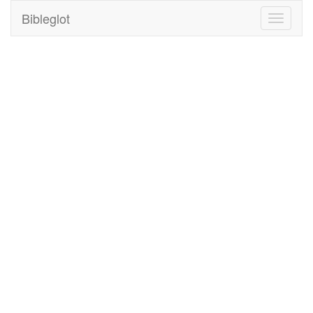
Bibleglot
Toggle
navigati