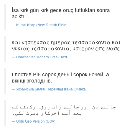
İsa kırk gün kırk gece oruç tuttuktan sonra
acıktı.
Kutsal Kitap (New Turkish Bible)
και νηστευσας ημερας τεσσαρακοντα και
νυκτας τεσσαρακοντα, υστερον επεινασε.
Unaccented Modern Greek Text
І постив Він сорок день і сорок ночей, а
вкінці зголоднів.
Українська Біблія. Переклад Івана Огієнка.
چالیس دن اور چالیس رات روزہ رکھنے کے
بعد اُسے آخرکار بھوک لگی۔
Urdu Geo Version (UGV)