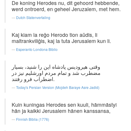
De koning Herodes nu, dit gehoord hebbende,
werd ontroerd, en geheel Jeruzalem, met hem.
Dutch Statenvertaling
Kaj kiam la reĝo Herodo tion aŭdis, li
maltrankviliĝis, kaj la tuta Jerusalem kun li.
Esperanto Londona Biblio
وقتی هیرودیس پادشاه این را شنید، بسیار
مضطرب شد و تمام مردم اورشلیم نیز در
اضطراب فرو رفتند.
Today's Persian Version (Mojdeh Baraye Asre Jadid)
Kuin kuningas Herodes sen kuuli, hämmästyi
hän ja kaikki Jerusalem hänen kanssansa,
Finnish Biblia (1776)