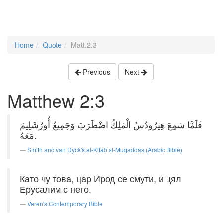
Home
Quote
Matt.2.3
Previous
Next
Matthew 2:3
فَلَمَّا سَمِعَ هِيرُودُسُ الْمَلِكُ اضْطَرَبَ وَجَمِيعُ أُورُشَلِيمَ
مَعَهُ.
Smith and van Dyck's al-Kitab al-Muqaddas (Arabic Bible)
Като чу това, цар Ирод се смути, и цял
Ерусалим с него.
Veren's Contemporary Bible