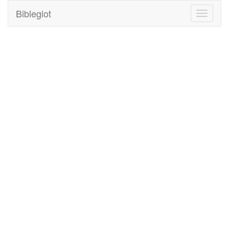
Bibleglot
Toggle
navigati