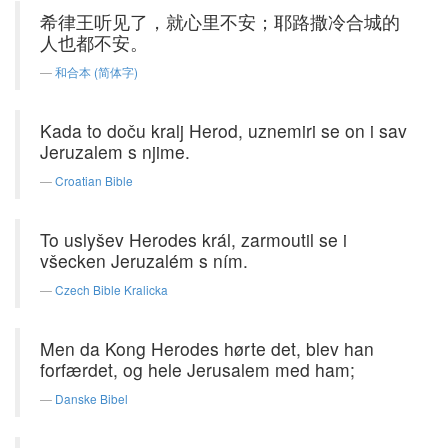
希律王听见了，就心里不安；耶路撒冷合城的
人也都不安。
和合本 (简体字)
Kada to doču kralj Herod, uznemiri se on i sav
Jeruzalem s njime.
Croatian Bible
To uslyšev Herodes král, zarmoutil se i
všecken Jeruzalém s ním.
Czech Bible Kralicka
Men da Kong Herodes hørte det, blev han
forfærdet, og hele Jerusalem med ham;
Danske Bibel