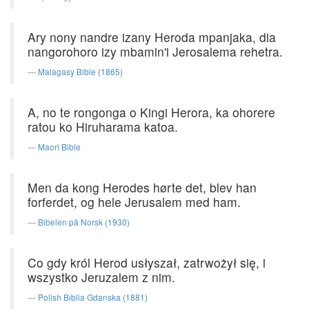
Ary nony nandre izany Heroda mpanjaka, dia
nangorohoro izy mbamin'i Jerosalema rehetra.
Malagasy Bible (1865)
A, no te rongonga o Kingi Herora, ka ohorere
ratou ko Hiruharama katoa.
Maori Bible
Men da kong Herodes hørte det, blev han
forferdet, og hele Jerusalem med ham.
Bibelen på Norsk (1930)
Co gdy król Herod usłyszał, zatrwożył się, i
wszystko Jeruzalem z nim.
Polish Biblia Gdanska (1881)