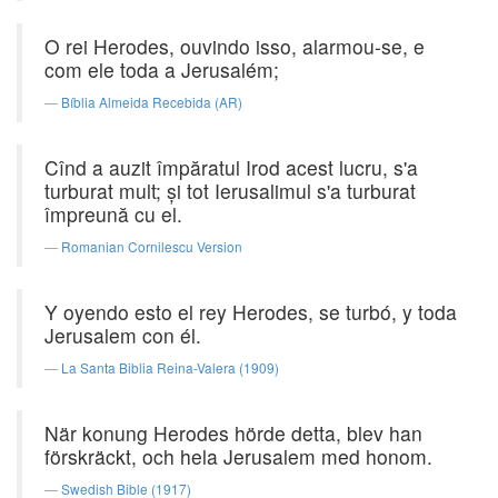
O rei Herodes, ouvindo isso, alarmou-se, e
com ele toda a Jerusalém;
Bíblia Almeida Recebida (AR)
Cînd a auzit împăratul Irod acest lucru, s'a
turburat mult; şi tot Ierusalimul s'a turburat
împreună cu el.
Romanian Cornilescu Version
Y oyendo esto el rey Herodes, se turbó, y toda
Jerusalem con él.
La Santa Biblia Reina-Valera (1909)
När konung Herodes hörde detta, blev han
förskräckt, och hela Jerusalem med honom.
Swedish Bible (1917)