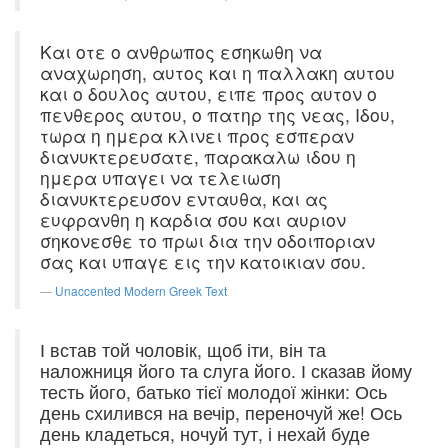
Και οτε ο ανθρωπος εσηκωθη να
αναχωρηση, αυτος και η παλλακη αυτου
και ο δουλος αυτου, ειπε προς αυτον ο
πενθερος αυτου, ο πατηρ της νεας, Ιδου,
τωρα η ημερα κλινει προς εσπεραν
διανυκτερευσατε, παρακαλω ιδου η
ημερα υπαγει να τελειωση
διανυκτερευσον ενταυθα, και ας
ευφρανθη η καρδια σου και αυριον
σηκονεσθε το πρωι δια την οδοιποριαν
σας και υπαγε εις την κατοικιαν σου.
Unaccented Modern Greek Text
І встав той чоловік, щоб іти, він та
наложниця його та слуга його. І сказав йому
тесть його, батько тієї молодої жінки: Ось
день схилився на вечір, переночуй же! Ось
день кладеться, ночуй тут, і нехай буде