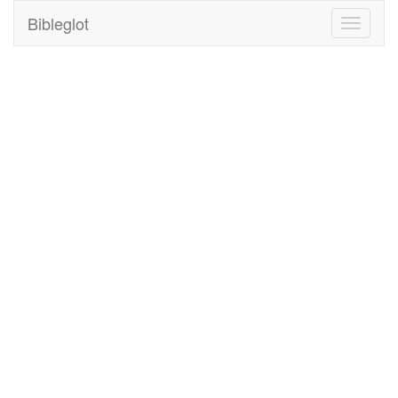
Bibleglot
Toggle
navigati