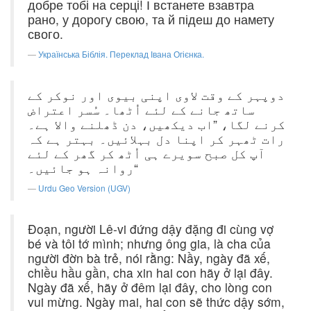
добре тобі на серці! І встанете взавтра
рано, у дорогу свою, та й підеш до намету
свого.
Українська Біблія. Переклад Івана Огієнка.
دوپہر کے وقت لاوی اپنی بیوی اور نوکر کے
ساتھ جانے کے لئے اُٹھا۔ سُسر اعتراض
کرنے لگا، ”اب دیکھیں، دن ڈھلنے والا ہے۔
رات ٹھہر کر اپنا دل بہلائیں۔ بہتر ہے کہ
آپ کل صبح سویرے ہی اُٹھ کر گھر کے لئے
روانہ ہو جائیں۔“
Urdu Geo Version (UGV)
Ðoạn, người Lê-vi đứng dậy đặng đi cùng vợ
bé và tôi tớ mình; nhưng ông gia, là cha của
người đờn bà trẻ, nói rằng: Nầy, ngày đã xế,
chiều hầu gần, cha xin hai con hãy ở lại đây.
Ngày đã xế, hãy ở đêm lại đây, cho lòng con
vui mừng. Ngày mai, hai con sẽ thức dậy sớm,