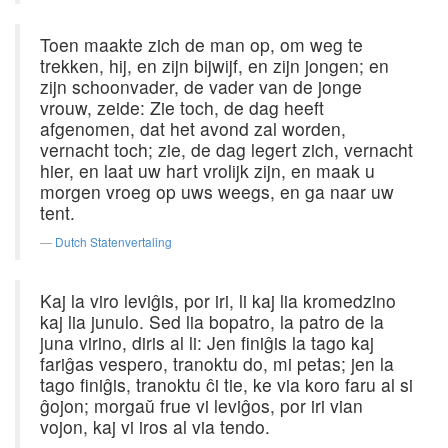
Toen maakte zich de man op, om weg te
trekken, hij, en zijn bijwijf, en zijn jongen; en
zijn schoonvader, de vader van de jonge
vrouw, zeide: Zie toch, de dag heeft
afgenomen, dat het avond zal worden,
vernacht toch; zie, de dag legert zich, vernacht
hier, en laat uw hart vrolijk zijn, en maak u
morgen vroeg op uws weegs, en ga naar uw
tent.
Dutch Statenvertaling
Kaj la viro leviĝis, por iri, li kaj lia kromedzino
kaj lia junulo. Sed lia bopatro, la patro de la
juna virino, diris al li: Jen finiĝis la tago kaj
fariĝas vespero, tranoktu do, mi petas; jen la
tago finiĝis, tranoktu ĉi tie, ke via koro faru al si
ĝojon; morgaŭ frue vi leviĝos, por iri vian
vojon, kaj vi iros al via tendo.