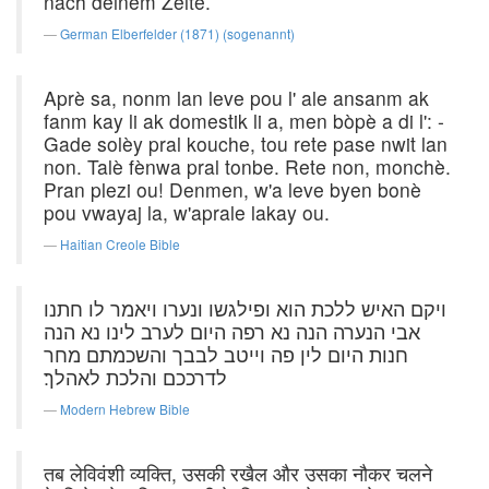
nach deinem Zelte.
German Elberfelder (1871) (sogenannt)
Aprè sa, nonm lan leve pou l' ale ansanm ak
fanm kay li ak domestik li a, men bòpè a di l': -
Gade solèy pral kouche, tou rete pase nwit lan
non. Talè fènwa pral tonbe. Rete non, monchè.
Pran plezi ou! Denmen, w'a leve byen bonè
pou vwayaj la, w'aprale lakay ou.
Haitian Creole Bible
ויקם האיש ללכת הוא ופילגשו ונערו ויאמר לו חתנו
אבי הנערה הנה נא רפה היום לערב לינו נא הנה
חנות היום לין פה וייטב לבבך והשכמתם מחר
לדרככם והלכת לאהלך׃
Modern Hebrew Bible
तब लेविवंशी व्यक्ति, उसकी रखैल और उसका नौकर चलने