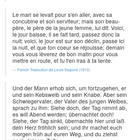
Le mari se levait pour s'en aller, avec sa
concubine et son serviteur; mais son beau-
père, le père de la jeune femme, lui dit: Voici,
le jour baisse, il se fait tard, passez donc la
nuit; voici, le jour est sur son déclin, passe ici
la nuit, et que ton coeur se réjouisse; demain
vous vous lèverez de bon matin pour vous
mettre en route, et tu t'en iras à ta tente.
French Traduction de Louis Segond (1910)
Und der Mann erhob sich, um fortzugehen, er
und sein Kebsweib und sein Knabe. Aber sein
Schwiegervater, der Vater des jungen Weibes,
sprach zu ihm: Siehe doch, der Tag nimmt ab,
es will Abend werden; übernachtet doch!
Siehe, der Tag sinkt, übernachte hier und laß
dein Herz fröhlich sein; und ihr machet euch
morgen früh auf euren Weg, und du ziehst