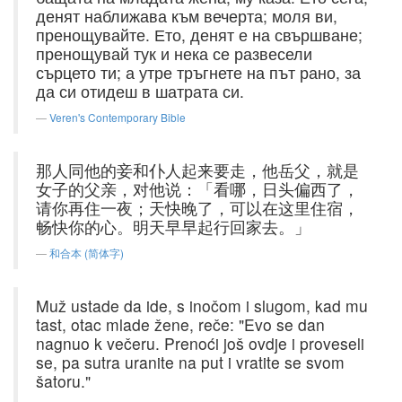
денят наближава към вечерта; моля ви,
пренощувайте. Ето, денят е на свършване;
пренощувай тук и нека се развесели
сърцето ти; а утре тръгнете на път рано, за
да си отидеш в шатрата си.
Veren's Contemporary Bible
那人同他的妾和仆人起来要走，他岳父，就是
女子的父亲，对他说：「看哪，日头偏西了，
请你再住一夜；天快晚了，可以在这里住宿，
畅快你的心。明天早早起行回家去。」
和合本 (简体字)
Muž ustade da ide, s inočom i slugom, kad mu
tast, otac mlade žene, reče: "Evo se dan
nagnuo k večeru. Prenoći još ovdje i proveseli
se, pa sutra uranite na put i vratite se svom
šatoru."