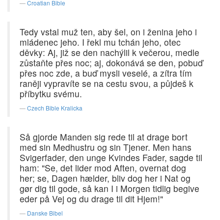
Croatian Bible
Tedy vstal muž ten, aby šel, on i ženina jeho i
mládenec jeho. I řekl mu tchán jeho, otec
děvky: Aj, již se den nachýlil k večerou, medle
zůstaňte přes noc; aj, dokonává se den, pobuď
přes noc zde, a buď mysli veselé, a zítra tím
raněji vypravíte se na cestu svou, a půjdeš k
příbytku svému.
Czech Bible Kralicka
Så gjorde Manden sig rede til at drage bort
med sin Medhustru og sin Tjener. Men hans
Svigerfader, den unge Kvindes Fader, sagde til
ham: "Se, det lider mod Aften, overnat dog
her; se, Dagen hælder, bliv dog her i Nat og
gør dig til gode, så kan I i Morgen tidlig begive
eder på Vej og du drage til dit Hjem!"
Danske Bibel