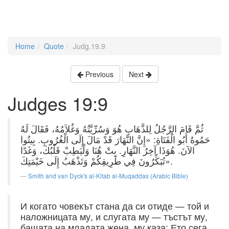
Home
Quote
Judg.19.9
Previous
Next
Judges 19:9
ثُمَّ قَامَ الرَّجُلُ لِلذَّهَابِ هُوَ وَسُرِّيَّتُهُ وَغُلاَمُهُ، فَقَالَ لَهُ
حَمُوهُ أَبُو الْفَتَاةِ: «إِنَّ النَّهَارَ قَدْ مَالَ إِلَى الْغُرُوبِ. بِيتُوا
الآنَ. هُوَذَا آخِرُ النَّهَارِ. بِتْ هُنَا وَلْيَطِبْ قَلْبُكَ، وَغَدًا
تُبَكِّرُونَ فِي طَرِيقِكُمْ وَتَذْهَبُ إِلَى خَيْمَتِكَ».
Smith and van Dyck's al-Kitab al-Muqaddas (Arabic Bible)
И когато човекът стана да си отиде — той и
наложницата му, и слугата му — тъстът му,
бащата на младата жена, му каза: Ето сега,