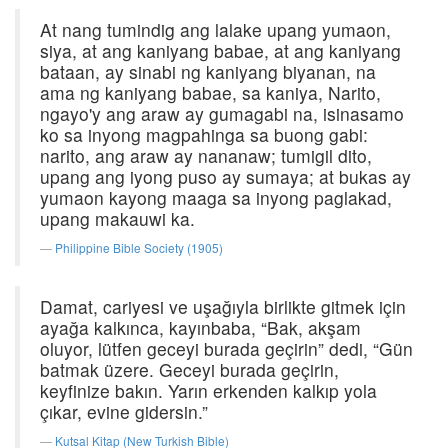
At nang tumindig ang lalake upang yumaon,
siya, at ang kaniyang babae, at ang kaniyang
bataan, ay sinabi ng kaniyang biyanan, na
ama ng kaniyang babae, sa kaniya, Narito,
ngayo'y ang araw ay gumagabi na, isinasamo
ko sa inyong magpahinga sa buong gabi:
narito, ang araw ay nananaw; tumigil dito,
upang ang iyong puso ay sumaya; at bukas ay
yumaon kayong maaga sa inyong paglakad,
upang makauwi ka.
Philippine Bible Society (1905)
Damat, cariyesi ve uşağıyla birlikte gitmek için
ayağa kalkınca, kayınbaba, “Bak, akşam
oluyor, lütfen geceyi burada geçirin” dedi, “Gün
batmak üzere. Geceyi burada geçirin,
keyfinize bakın. Yarın erkenden kalkıp yola
çıkar, evine gidersin.”
Kutsal Kitap (New Turkish Bible)