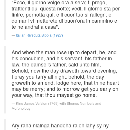
"Ecco, il giorno volge ora a sera; ti prego,
trattienti qui questa notte; vedi, il giorno sta per
finire; pernotta qui, e il cuor tuo si rallegri; e
domani vi metterete di buon’ora in cammino e
te ne andrai a casa".
Italian Riveduta Bibbia (1927)
And when the man rose up to depart, he, and
his concubine, and his servant, his father in
law, the damsel's father, said unto him,
Behold, now the day draweth toward evening,
I pray you tarry all night: behold, the day
groweth to an end, lodge here, that thine heart
may be merry; and to morrow get you early on
your way, that thou mayest go home.
King James Version (1769) with Strongs Numbers and
Morphology
Ary raha niainga handeha ralehilahy sy ny