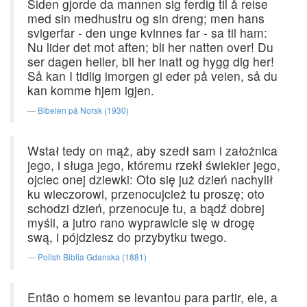
Siden gjorde da mannen sig ferdig til å reise
med sin medhustru og sin dreng; men hans
svigerfar - den unge kvinnes far - sa til ham:
Nu lider det mot aften; bli her natten over! Du
ser dagen heller, bli her inatt og hygg dig her!
Så kan I tidlig imorgen gi eder på veien, så du
kan komme hjem igjen.
Bibelen på Norsk (1930)
Wstał tedy on mąż, aby szedł sam i założnica
jego, i sługa jego, któremu rzekł świekier jego,
ojciec onej dziewki: Oto się już dzień nachylił
ku wieczorowi, przenocujcież tu proszę; oto
schodzi dzień, przenocuje tu, a bądź dobrej
myśli, a jutro rano wyprawicie się w drogę
swą, i pójdziesz do przybytku twego.
Polish Biblia Gdanska (1881)
Então o homem se levantou para partir, ele, a