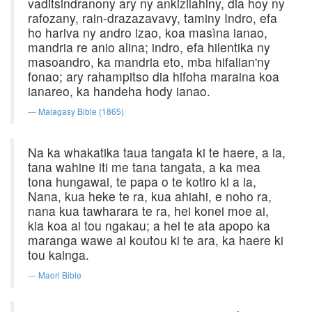
vaditsindranony ary ny ankizilahiny, dia hoy ny
rafozany, rain-drazazavavy, taminy Indro, efa
ho hariva ny andro izao, koa masìna ianao,
mandria re anio alina; indro, efa hilentika ny
masoandro, ka mandria eto, mba hifalian'ny
fonao; ary rahampitso dia hifoha maraina koa
ianareo, ka handeha hody ianao.
Malagasy Bible (1865)
Na ka whakatika taua tangata ki te haere, a ia,
tana wahine iti me tana tangata, a ka mea
tona hungawai, te papa o te kotiro ki a ia,
Nana, kua heke te ra, kua ahiahi, e noho ra,
nana kua tawharara te ra, hei konei moe ai,
kia koa ai tou ngakau; a hei te ata apopo ka
maranga wawe ai koutou ki te ara, ka haere ki
tou kainga.
Maori Bible