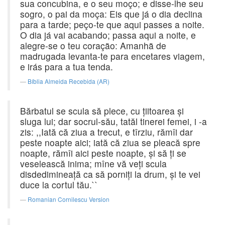
sua concubina, e o seu moço; e disse-lhe seu
sogro, o pai da moça: Eis que já o dia declina
para a tarde; peço-te que aqui passes a noite.
O dia já vai acabando; passa aqui a noite, e
alegre-se o teu coração: Amanhã de
madrugada levanta-te para encetares viagem,
e irás para a tua tenda.
Bíblia Almeida Recebida (AR)
Bărbatul se scula să plece, cu ţiitoarea şi
sluga lui; dar socrul-său, tatăl tinerei femei, i -a
zis: ,,Iată că ziua a trecut, e tîrziu, rămîi dar
peste noapte aici; iată că ziua se pleacă spre
noapte, rămîi aici peste noapte, şi să ţi se
veselească inima; mîne vă veţi scula
disdedimineaţă ca să porniţi la drum, şi te vei
duce la cortul tău.``
Romanian Cornilescu Version