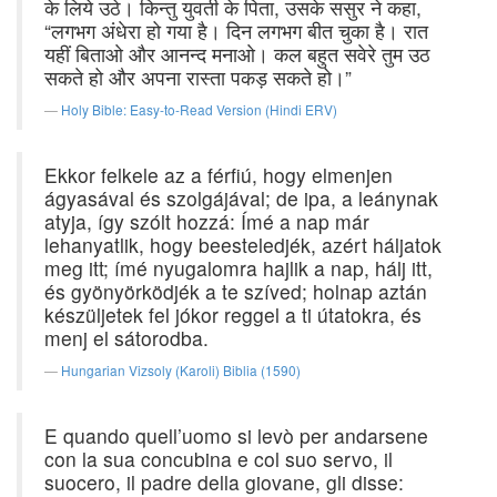
के लिये उठे। किन्तु युवती के पिता, उसके ससुर ने कहा,
“लगभग अंधेरा हो गया है। दिन लगभग बीत चुका है। रात
यहीं बिताओ और आनन्द मनाओ। कल बहुत सवेरे तुम उठ
सकते हो और अपना रास्ता पकड़ सकते हो।”
Holy Bible: Easy-to-Read Version (Hindi ERV)
Ekkor felkele az a férfiú, hogy elmenjen
ágyasával és szolgájával; de ipa, a leánynak
atyja, így szólt hozzá: Ímé a nap már
lehanyatlik, hogy beesteledjék, azért háljatok
meg itt; ímé nyugalomra hajlik a nap, hálj itt,
és gyönyörködjék a te szíved; holnap aztán
készüljetek fel jókor reggel a ti útatokra, és
menj el sátorodba.
Hungarian Vizsoly (Karoli) Biblia (1590)
E quando quell’uomo si levò per andarsene
con la sua concubina e col suo servo, il
suocero, il padre della giovane, gli disse: