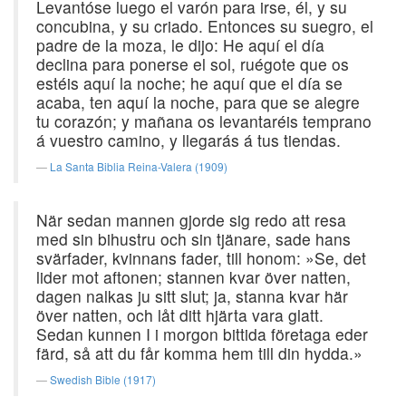
Levantóse luego el varón para irse, él, y su
concubina, y su criado. Entonces su suegro, el
padre de la moza, le dijo: He aquí el día
declina para ponerse el sol, ruégote que os
estéis aquí la noche; he aquí que el día se
acaba, ten aquí la noche, para que se alegre
tu corazón; y mañana os levantaréis temprano
á vuestro camino, y llegarás á tus tiendas.
La Santa Biblia Reina-Valera (1909)
När sedan mannen gjorde sig redo att resa
med sin bihustru och sin tjänare, sade hans
svärfader, kvinnans fader, till honom: »Se, det
lider mot aftonen; stannen kvar över natten,
dagen nalkas ju sitt slut; ja, stanna kvar här
över natten, och låt ditt hjärta vara glatt.
Sedan kunnen I i morgon bittida företaga eder
färd, så att du får komma hem till din hydda.»
Swedish Bible (1917)