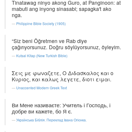
Tinatawag ninyo akong Guro, at Panginoon: at
mabuti ang inyong sinasabi; sapagka't ako
nga.
Philippine Bible Society (1905)
“Siz beni Öğretmen ve Rab diye
çağırıyorsunuz. Doğru söylüyorsunuz, öyleyim.
Kutsal Kitap (New Turkish Bible)
Σεις με φωναζετε, Ο Διδασκαλος και ο
Κυριος, και καλως λεγετε, διοτι ειμαι.
Unaccented Modern Greek Text
Ви Мене називаєте: Учитель і Господь, і
добре ви кажете, бо Я є.
Українська Біблія. Переклад Івана Огієнка.