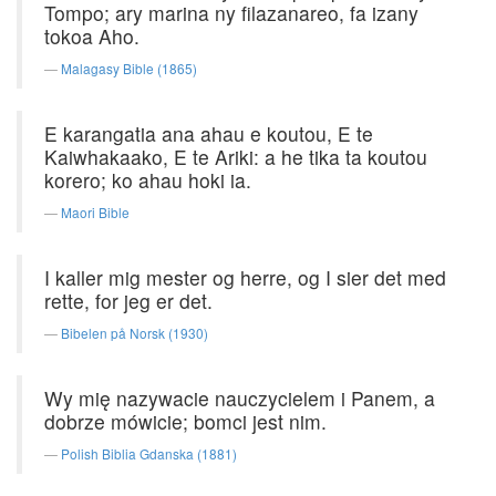
Tompo; ary marina ny filazanareo, fa izany
tokoa Aho.
Malagasy Bible (1865)
E karangatia ana ahau e koutou, E te
Kaiwhakaako, E te Ariki: a he tika ta koutou
korero; ko ahau hoki ia.
Maori Bible
I kaller mig mester og herre, og I sier det med
rette, for jeg er det.
Bibelen på Norsk (1930)
Wy mię nazywacie nauczycielem i Panem, a
dobrze mówicie; bomci jest nim.
Polish Biblia Gdanska (1881)