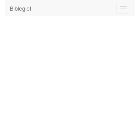
Bibleglot
Toggle
navigati