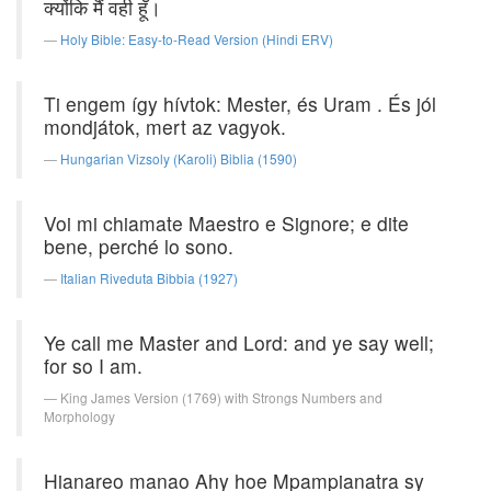
क्योंकि मैं वही हूँ।
Holy Bible: Easy-to-Read Version (Hindi ERV)
Ti engem így hívtok: Mester, és Uram . És jól
mondjátok, mert az vagyok.
Hungarian Vizsoly (Karoli) Biblia (1590)
Voi mi chiamate Maestro e Signore; e dite
bene, perché lo sono.
Italian Riveduta Bibbia (1927)
Ye call me Master and Lord: and ye say well;
for so I am.
King James Version (1769) with Strongs Numbers and
Morphology
Hianareo manao Ahy hoe Mpampianatra sy