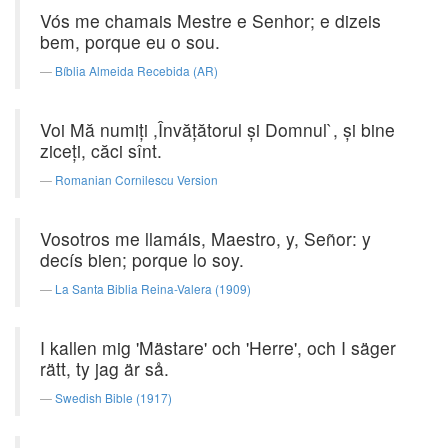
Vós me chamais Mestre e Senhor; e dizeis
bem, porque eu o sou.
Bíblia Almeida Recebida (AR)
Voi Mă numiţi ,Învăţătorul şi Domnul`, şi bine
ziceţi, căci sînt.
Romanian Cornilescu Version
Vosotros me llamáis, Maestro, y, Señor: y
decís bien; porque lo soy.
La Santa Biblia Reina-Valera (1909)
I kallen mig 'Mästare' och 'Herre', och I säger
rätt, ty jag är så.
Swedish Bible (1917)