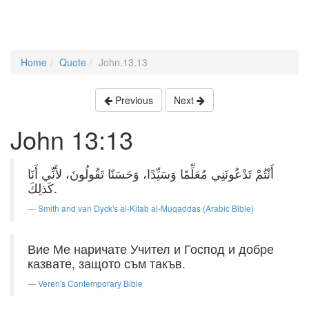
Home
Quote
John.13.13
Previous
Next
John 13:13
أَنْتُمْ تَدْعُونَنِي مُعَلِّمًا وَسَيِّدًا، وَحَسَنًا تَقُولُونَ، لأَنِّي أَنَا
كَذلِكَ.
Smith and van Dyck's al-Kitab al-Muqaddas (Arabic Bible)
Вие Ме наричате Учител и Господ и добре
казвате, защото съм такъв.
Veren's Contemporary Bible