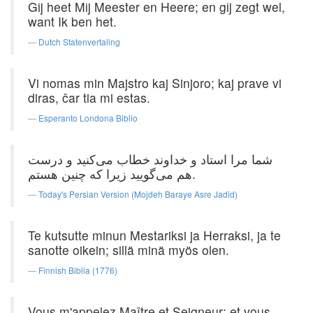
Gij heet Mij Meester en Heere; en gij zegt wel,
want Ik ben het.
Dutch Statenvertaling
Vi nomas min Majstro kaj Sinjoro; kaj prave vi
diras, ĉar tia mi estas.
Esperanto Londona Biblio
شما مرا استاد و خداوند خطاب می‌کنید و درست
هم می‌گویید زیرا كه چنین هستم.
Today's Persian Version (Mojdeh Baraye Asre Jadid)
Te kutsutte minun Mestariksi ja Herraksi, ja te
sanotte oikein; sillä minä myös olen.
Finnish Biblia (1776)
Vous m'appelez Maître et Seigneur; et vous