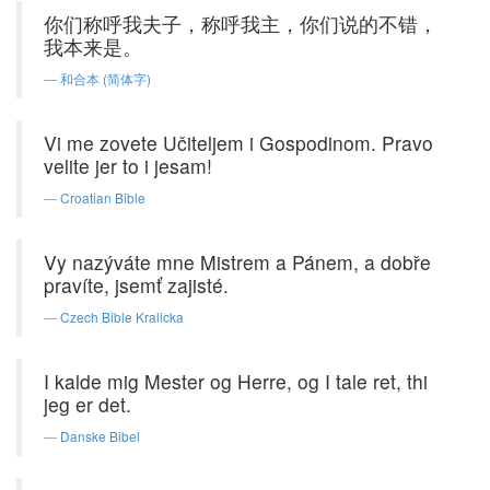
你们称呼我夫子，称呼我主，你们说的不错，
我本来是。
和合本 (简体字)
Vi me zovete Učiteljem i Gospodinom. Pravo
velite jer to i jesam!
Croatian Bible
Vy nazýváte mne Mistrem a Pánem, a dobře
pravíte, jsemť zajisté.
Czech Bible Kralicka
I kalde mig Mester og Herre, og I tale ret, thi
jeg er det.
Danske Bibel