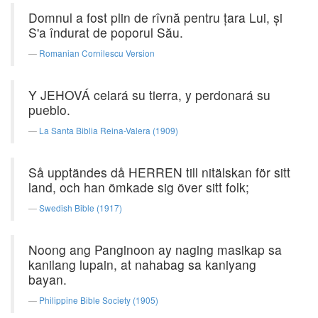
Domnul a fost plin de rîvnă pentru ţara Lui, şi
S'a îndurat de poporul Său.
Romanian Cornilescu Version
Y JEHOVÁ celará su tierra, y perdonará su
pueblo.
La Santa Biblia Reina-Valera (1909)
Så upptändes då HERREN till nitälskan för sitt
land, och han ömkade sig över sitt folk;
Swedish Bible (1917)
Noong ang Panginoon ay naging masikap sa
kanilang lupain, at nahabag sa kaniyang
bayan.
Philippine Bible Society (1905)