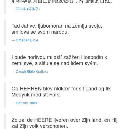
耶和华就为自己的地发热心，怜恤他的百姓。
和合本 (简体字)
Tad Jahve, ljubomoran na zemlju svoju,
smilova se svom narodu.
Croatian Bible
I bude horlivou milostí zažžen Hospodin k
zemi své, a slituje se nad lidem svým.
Czech Bible Kralicka
Og HERREN blev nidkær for sit Land og fik
Medynk med sit Folk.
Danske Bibel
Zo zal de HEERE ijveren over Zijn land, en Hij
zal Zijn volk verschonen.