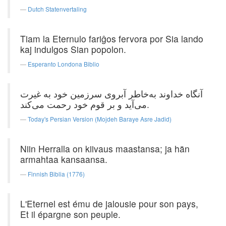
Dutch Statenvertaling
Tiam la Eternulo fariĝos fervora por Sia lando
kaj indulgos Sian popolon.
Esperanto Londona Biblio
آنگاه خداوند به‌خاطر آبروی سرزمین خود به غیرت
می‌آید و بر قوم خود رحمت می‌کند.
Today's Persian Version (Mojdeh Baraye Asre Jadid)
Niin Herralla on kiivaus maastansa; ja hän
armahtaa kansaansa.
Finnish Biblia (1776)
L'Eternel est ému de jalousie pour son pays,
Et il épargne son peuple.