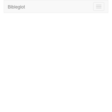
Bibleglot
Toggle
navigati