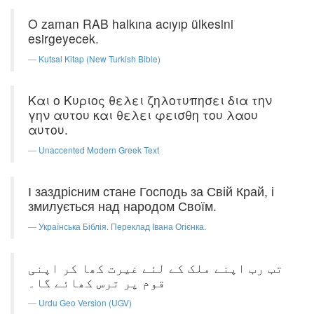
O zaman RAB halkına acıyıp ülkesini
esirgeyecek.
Kutsal Kitap (New Turkish Bible)
Και ο Κυριος θελει ζηλοτυπησει δια την
γην αυτου και θελει φεισθη του λαου
αυτου.
Unaccented Modern Greek Text
І заздрісним стане Господь за Свій Край, і
змилується над народом Своїм.
Українська Біблія. Переклад Івана Огієнка.
تب رب اپنے ملک کے لئے غیرت کھا کر اپنی
قوم پر ترس کھائے گا۔
Urdu Geo Version (UGV)