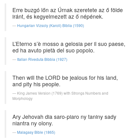
Erre buzgó lőn az Úrnak szeretete az ő földe
iránt, és kegyelmezett az ő népének.
Hungarian Vizsoly (Karoli) Biblia (1590)
L’Eterno s’è mosso a gelosia per il suo paese,
ed ha avuto pietà del suo popolo.
Italian Riveduta Bibbia (1927)
Then will the LORD be jealous for his land,
and pity his people.
King James Version (1769) with Strongs Numbers and
Morphology
Ary Jehovah dia saro-piaro ny taniny sady
niantra ny olony.
Malagasy Bible (1865)