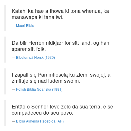
Katahi ka hae a Ihowa ki tona whenua, ka
manawapa ki tana iwi.
Maori Bible
Da blir Herren nidkjær for sitt land, og han
sparer sitt folk.
Bibelen på Norsk (1930)
I zapali się Pan miłością ku ziemi swojej, a
zmiłuje się nad ludem swoim.
Polish Biblia Gdanska (1881)
Então o Senhor teve zelo da sua terra, e se
compadeceu do seu povo.
Bíblia Almeida Recebida (AR)