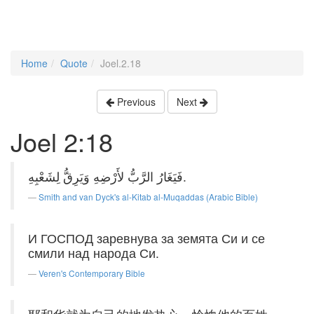
Home
Quote
Joel.2.18
Previous
Next
Joel 2:18
فَيَغَارُ الرَّبُّ لأَرْضِهِ وَيَرِقُّ لِشَعْبِهِ.
Smith and van Dyck's al-Kitab al-Muqaddas (Arabic Bible)
И ГОСПОД заревнува за земята Си и се
смили над народа Си.
Veren's Contemporary Bible