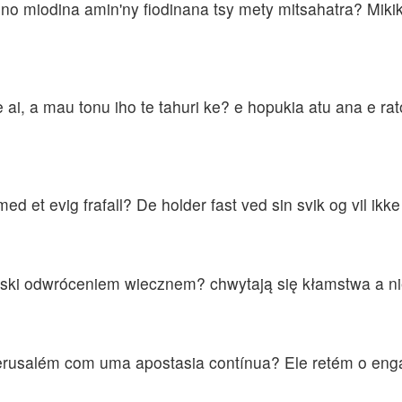
no miodina amin'ny fiodinana tsy mety mitsahatra? Mikiki
 ai, a mau tonu iho te tahuri ke? e hopukia atu ana e rato
 med et evig frafall? De holder fast ved sin svik og vil ikk
mski odwróceniem wiecznem? chwytają się kłamstwa a ni
Jerusalém com uma apostasia contínua? Ele retém o enga