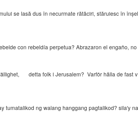
ului se lasă dus în necurmate rătăciri, stăruiesc în înşel
ebelde con rebeldía perpetua? Abrazaron el engaño, no 
llighet, detta folk i Jerusalem? Varför hålla de fast v
ay tumatalikod ng walang hanggang pagtalikod? sila'y n