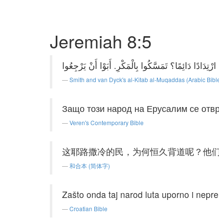
Jeremiah 8:5
Smith and van Dyck's al-Kitab al-Muqaddas (Arabic Bibl
Защо този народ на Ерусалим се отвр
Veren's Contemporary Bible
这耶路撒冷的民，为何恒久背道呢？他
和合本 (简体字)
Zašto onda taj narod luta uporno i nepre
Croatian Bible