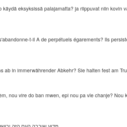
 käydä eksyksissä palajamatta? ja riippuvat niin kovin v
abandonne-t-il A de perpétuels égarements? Ils persisten
s ab in immerwährender Abkehr? Sie halten fest am Tru
èm, nou vire do ban mwen, epi nou pa vle chanje? Nou k
מדוע שובבה העם הזה ירושל