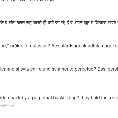
वे लोग गलत राह चलते ही क्यों जा रहे हैं वे अपने झूठ में विश्वास रखते है
népe,* örök elfordulással? A csalárdságnak adták magoka
mme si svia egli d’uno sviamento perpetuo? Essi persist
den back by a perpetual backsliding? they hold fast decei
Morphology