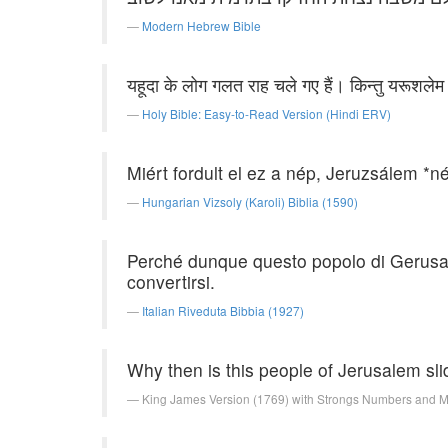
Modern Hebrew Bible
यहूदा के लोग गलत राह चले गए हैं। किन्तु यरूशलेम के 
Holy Bible: Easy-to-Read Version (Hindi ERV)
Miért fordult el ez a nép, Jeruzsálem *
Hungarian Vizsoly (Karoli) Biblia (1590)
Perché dunque questo popolo di Gerusale
convertirsi.
Italian Riveduta Bibbia (1927)
Why then is this people of Jerusalem slid
King James Version (1769) with Strongs Numbers and 