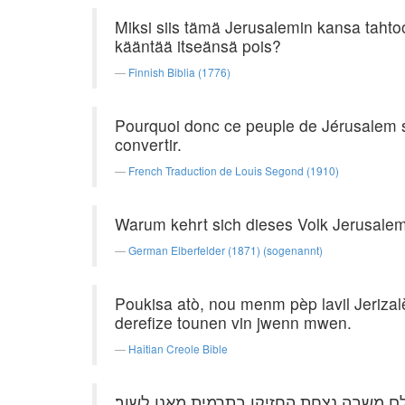
Miksi siis tämä Jerusalemin kansa tahtoo
kääntää itseänsä pois?
Finnish Biblia (1776)
Pourquoi donc ce peuple de Jérusalem s'
convertir.
French Traduction de Louis Segond (1910)
Warum kehrt sich dieses Volk Jerusalem
German Elberfelder (1871) (sogenannt)
Poukisa atò, nou menm pèp lavil Jerizal
derefize tounen vin jwenn mwen.
Haitian Creole Bible
ם משבה נצחת החזיקו בתרמית מאנו לשוב׃