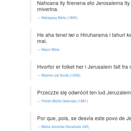
Nahoana ity firenena eto Jerosalema ity 
miverina.
Malagasy Bible (1865)
He aha tenei iwi o Hiruharama i tahuri ke
mai.
Maori Bible
Hvorfor er folket her i Jerusalem falt fra
Bibelen på Norsk (1930)
Przeczże się odwrócił ten lud Jeruzale
Polish Biblia Gdanska (1881)
Por que, pois, se desvia este povo de 
Bíblia Almeida Recebida (AR)