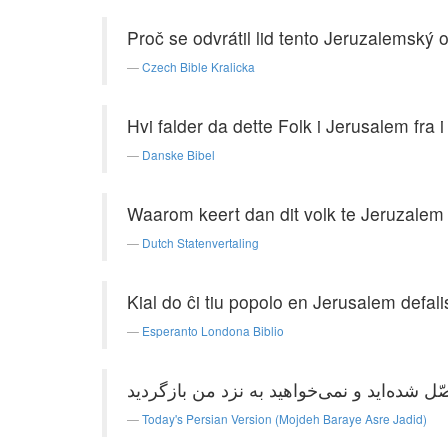
Proč se odvrátil lid tento Jeruzalemský o
Czech Bible Kralicka
Hvi falder da dette Folk i Jerusalem fra 
Danske Bibel
Waarom keert dan dit volk te Jeruzalem 
Dutch Statenvertaling
Kial do ĉi tiu popolo en Jerusalem defalis
Esperanto Londona Biblio
Today's Persian Version (Mojdeh Baraye Asre Jadid)