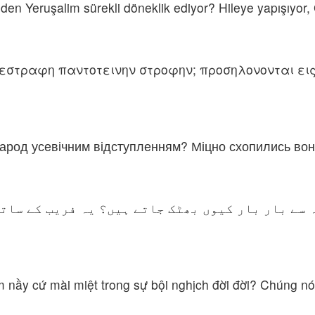
en Yeruşalim sürekli döneklik ediyor? Hileye yapışıyor,
μ εστραφη παντοτεινην στροφην; προσηλονονται ει
арод усевічним відступленням? Міцно схопились вони
 سے بار بار کیوں بھٹک جاتے ہیں؟ یہ فریب کے سات
 nầy cứ mài miệt trong sự bội nghịch đời đời? Chúng nó