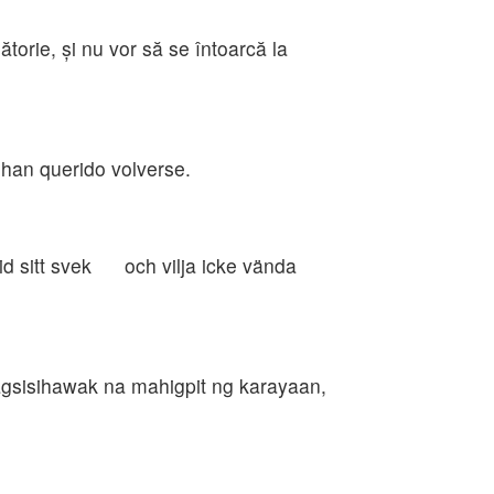
ătorie, şi nu vor să se întoarcă la
han querido volverse.
id sitt svek och vilja icke vända
agsisihawak na mahigpit ng karayaan,