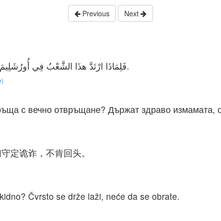
Previous
Next
فَلِمَاذَا ارْتَدَّ هذَا الشَّعْبُ فِي أُورُشَلِيمَ ارْتِدَادًا دَائِمًا؟ تَمَسَّكُوا بِالْمَكْرِ. أَبَوْا أَنْ يَرْجِعُوا.
e)
ъща с вечно отвръщане? Държат здраво измамата, о
们守定诡诈，不肯回头。
kidno? Čvrsto se drže laži, neće da se obrate.