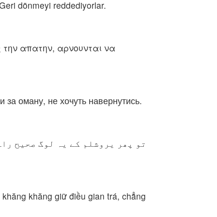
 Geri dönmeyi reddediyorlar.
ς την απατην, αρνουνται να
 за оману, не хочуть навернутись.
تو پھر یروشلم کے یہ لوگ صحیح راہ
 khăng khăng giữ điều gian trá, chẳng