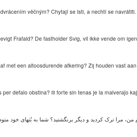
dvrácením věčným? Chytají se lsti, a nechtí se navrátiti.
i evigt Frafald? De fastholder Svig, vil ikke vende om igen
af met een altoosdurende afkering? Zij houden vast aan 
 per defalo obstina? ili forte sin tenas je la malveraĵo ka