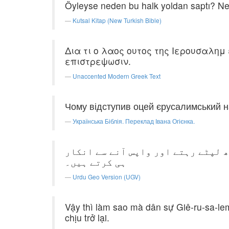
Öyleyse neden bu halk yoldan saptı? Ned
Kutsal Kitap (New Turkish Bible)
Δια τι ο λαος ουτος της Ιερουσαλη
επιστρεψωσιν.
Unaccented Modern Greek Text
Чому відступив оцей єрусалимський н
Українська Біблія. Переклад Івана Огієнка.
ھ لپٹے رہتے اور واپس آنے سے انکار
ہی کرتے ہیں۔
Urdu Geo Version (UGV)
Vậy thì làm sao mà dân sự Giê-ru-sa-lem
chịu trở lại.