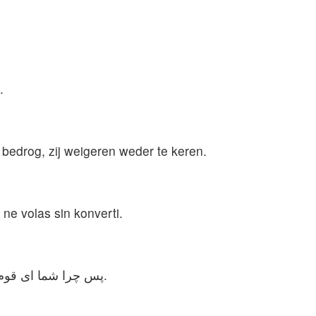
.
bedrog, zij weigeren weder te keren.
j ne volas sin konverti.
پس چرا شما ای قوم من، مرا ترک کردید و دیگر برنگشتید؟ شما به بُتهای خود متوصّل شده‌اید و نمی‌خواهید به نزد من بازگردید.