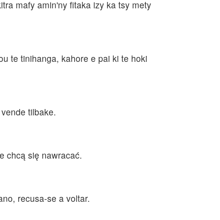
tra mafy amin'ny fitaka izy ka tsy mety
u te tinihanga, kahore e pai ki te hoki
e vende tilbake.
e chcą się nawracać.
no, recusa-se a voltar.