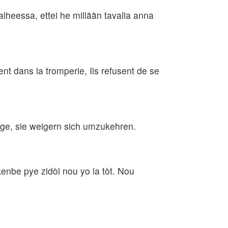
alheessa, ettei he millään tavalla anna
t dans la tromperie, Ils refusent de se
ge, sie weigern sich umzukehren.
enbe pye zidòl nou yo la tòt. Nou