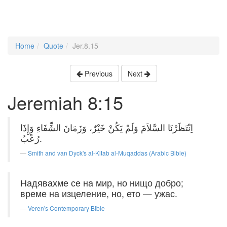
Home
Quote
Jer.8.15
Previous
Next
Jeremiah 8:15
اِنْتَظَرْنَا السَّلاَمَ وَلَمْ يَكُنْ خَيْرٌ، وَزَمَانَ الشِّفَاءِ وَإِذَا
رُعْبٌ.
Smith and van Dyck's al-Kitab al-Muqaddas (Arabic Bible)
Надявахме се на мир, но нищо добро;
време на изцеление, но, ето — ужас.
Veren's Contemporary Bible