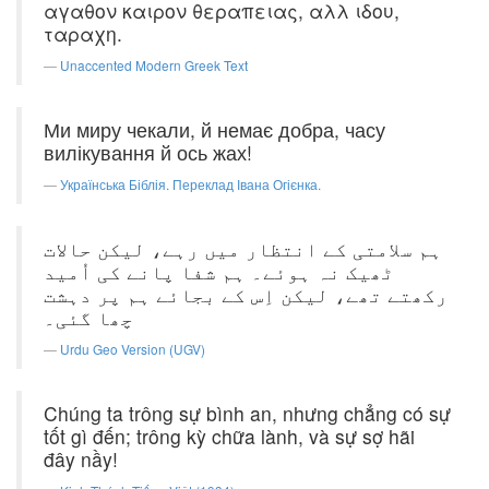
αγαθον καιρον θεραπειας, αλλ ιδου,
ταραχη.
Unaccented Modern Greek Text
Ми миру чекали, й немає добра, часу
вилікування й ось жах!
Українська Біблія. Переклад Івана Огієнка.
ہم سلامتی کے انتظار میں رہے، لیکن حالات
ٹھیک نہ ہوئے۔ ہم شفا پانے کی اُمید
رکھتے تھے، لیکن اِس کے بجائے ہم پر دہشت
چھا گئی۔
Urdu Geo Version (UGV)
Chúng ta trông sự bình an, nhưng chẳng có sự
tốt gì đến; trông kỳ chữa lành, và sự sợ hãi
đây nầy!