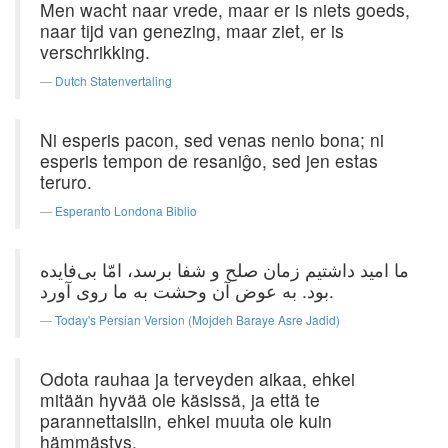
Men wacht naar vrede, maar er is niets goeds,
naar tijd van genezing, maar ziet, er is
verschrikking.
Dutch Statenvertaling
Ni esperis pacon, sed venas nenio bona; ni
esperis tempon de resaniĝo, sed jen estas
teruro.
Esperanto Londona Biblio
ما امید داشتیم زمان صلح و شفا برسد، امّا بی‌فایده
بود. به عوض آن وحشت به ما روی آورد.
Today's Persian Version (Mojdeh Baraye Asre Jadid)
Odota rauhaa ja terveyden aikaa, ehkei
mitään hyvää ole käsissä, ja että te
parannettaisiin, ehkei muuta ole kuin
hämmästys.