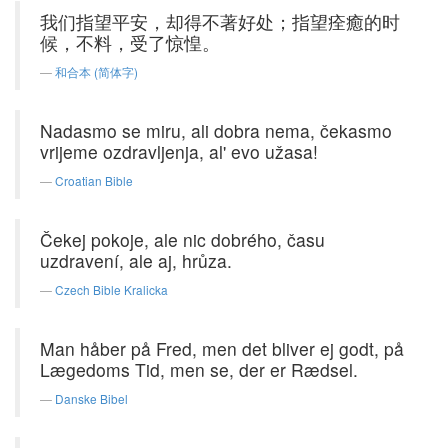
我们指望平安，却得不著好处；指望痊癒的时
候，不料，受了惊惶。
和合本 (简体字)
Nadasmo se miru, ali dobra nema, čekasmo
vrijeme ozdravljenja, al' evo užasa!
Croatian Bible
Čekej pokoje, ale nic dobrého, času
uzdravení, ale aj, hrůza.
Czech Bible Kralicka
Man håber på Fred, men det bliver ej godt, på
Lægedoms Tid, men se, der er Rædsel.
Danske Bibel