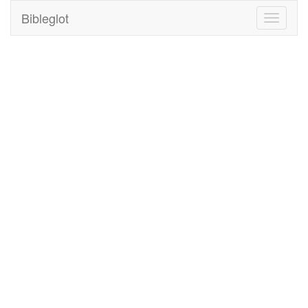
Bibleglot
Toggle
navigati