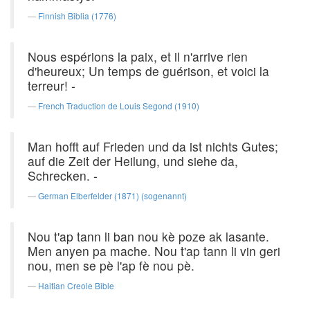
Finnish Biblia (1776)
Nous espérions la paix, et il n'arrive rien
d'heureux; Un temps de guérison, et voici la
terreur! -
French Traduction de Louis Segond (1910)
Man hofft auf Frieden und da ist nichts Gutes;
auf die Zeit der Heilung, und siehe da,
Schrecken. -
German Elberfelder (1871) (sogenannt)
Nou t'ap tann li ban nou kè poze ak lasante.
Men anyen pa mache. Nou t'ap tann li vin geri
nou, men se pè l'ap fè nou pè.
Haitian Creole Bible