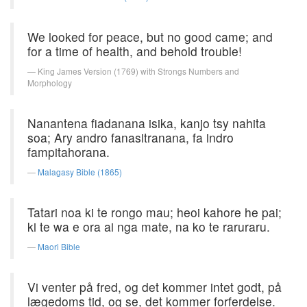
We looked for peace, but no good came; and
for a time of health, and behold trouble!
King James Version (1769) with Strongs Numbers and
Morphology
Nanantena fiadanana isika, kanjo tsy nahita
soa; Ary andro fanasitranana, fa indro
fampitahorana.
Malagasy Bible (1865)
Tatari noa ki te rongo mau; heoi kahore he pai;
ki te wa e ora ai nga mate, na ko te raruraru.
Maori Bible
Vi venter på fred, og det kommer intet godt, på
lægedoms tid, og se, det kommer forferdelse.