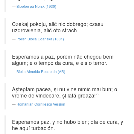
Bibelen på Norsk (1930)
Czekaj pokoju, alić nic dobrego; czasu
uzdrowienia, alić oto strach.
Polish Biblia Gdanska (1881)
Esperamos a paz, porém não chegou bem
algum; e o tempo da cura, e eis o terror.
Bíblia Almeida Recebida (AR)
Aşteptam pacea, şi nu vine nimic mai bun; o
vreme de vindecare, şi iată groaza!`` -
Romanian Cornilescu Version
Esperamos paz, y no hubo bien; día de cura, y
he aquí turbación.