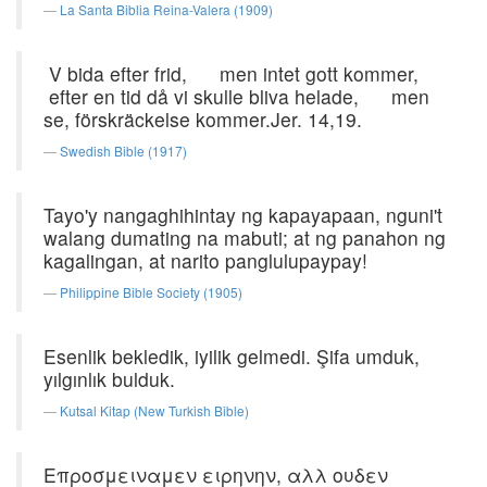
La Santa Biblia Reina-Valera (1909)
V bida efter frid, men intet gott kommer,
efter en tid då vi skulle bliva helade, men
se, förskräckelse kommer.Jer. 14,19.
Swedish Bible (1917)
Tayo'y nangaghihintay ng kapayapaan, nguni't
walang dumating na mabuti; at ng panahon ng
kagalingan, at narito panglulupaypay!
Philippine Bible Society (1905)
Esenlik bekledik, iyilik gelmedi. Şifa umduk,
yılgınlık bulduk.
Kutsal Kitap (New Turkish Bible)
Επροσμειναμεν ειρηνην, αλλ ουδεν