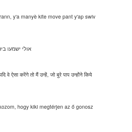
rann, y'a manyè kite move pant y'ap swiv
אולי ישמעו בי
 ऐसा करेंगे तो मैं उन्हें, जो बुरे पाप उन्होंने किये
kozom, hogy kiki megtérjen az ő gonosz