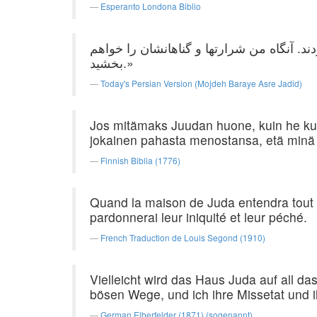
Esperanto Londona Biblio
ند. آنگاه من شرارتها و گناهانشان را خواهم
بخشید.»
Today's Persian Version (Mojdeh Baraye Asre Jadid)
Jos mitämaks Juudan huone, kuin he kuu
jokainen pahasta menostansa, etä minä 
Finnish Biblia (1776)
Quand la maison de Juda entendra tout le
pardonnerai leur iniquité et leur péché.
French Traduction de Louis Segond (1910)
Vielleicht wird das Haus Juda auf all d
bösen Wege, und ich ihre Missetat und 
German Elberfelder (1871) (sogenannt)