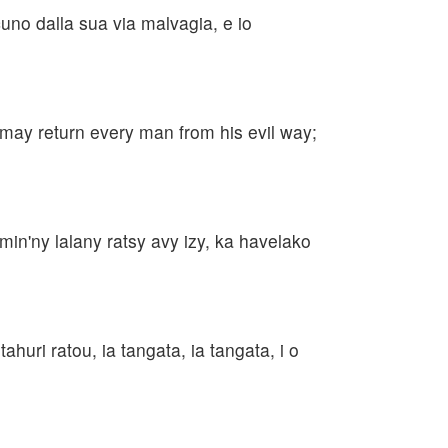
cuno dalla sua via malvagia, e io
y may return every man from his evil way;
in'ny lalany ratsy avy izy, ka havelako
huri ratou, ia tangata, ia tangata, i o