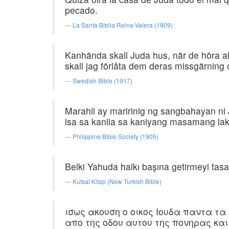
pecado.
La Santa Biblia Reina-Valera (1909)
Kanhända skall Juda hus, när de höra al
skall jag förlåta dem deras missgärning 
Swedish Bible (1917)
Marahil ay maririnig ng sangbahayan ni
isa sa kanila sa kaniyang masamang la
Philippine Bible Society (1905)
Belki Yahuda halkı başına getirmeyi tasa
Kutsal Kitap (New Turkish Bible)
ισως ακουση ο οικος Ιουδα παντα τ
απο της οδου αυτου της πονηρας κα