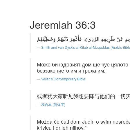
Jeremiah 36:3
Smith and van Dyck's al-Kitab al-Muqaddas (Arabic Bibl
Може би юдовият дом ще чуе цялото з
беззаконието им и греха им.
Veren's Contemporary Bible
或者犹大家听见我想要降与他们的一切
和合本 (简体字)
Možda će čuti dom Judin o svim nesrećama
krivicu i grijeh njihov."