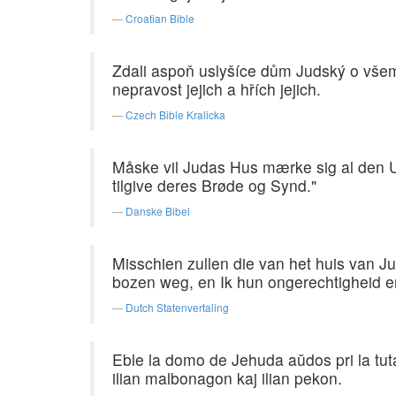
Croatian Bible
Zdali aspoň uslyšíce dům Judský o všem t
nepravost jejich a hřích jejich.
Czech Bible Kralicka
Måske vil Judas Hus mærke sig al den Ul
tilgive deres Brøde og Synd."
Danske Bibel
Misschien zullen die van het huis van Ju
bozen weg, en Ik hun ongerechtigheid 
Dutch Statenvertaling
Eble la domo de Jehuda aŭdos pri la tuta 
ilian malbonagon kaj ilian pekon.