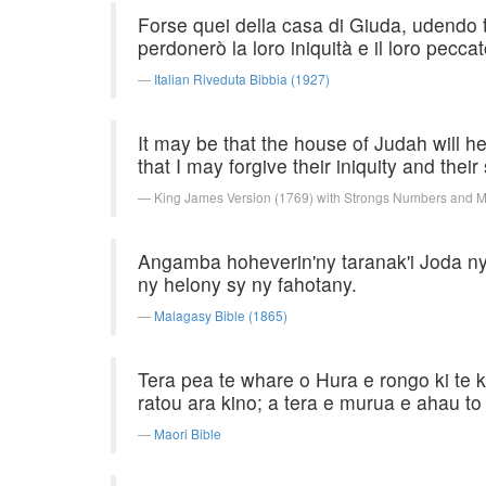
Forse quei della casa di Giuda, udendo tu
perdonerò la loro iniquità e il loro peccat
Italian Riveduta Bibbia (1927)
It may be that the house of Judah will he
that I may forgive their iniquity and their 
King James Version (1769) with Strongs Numbers and 
Angamba hoheverin'ny taranak'i Joda ny 
ny helony sy ny fahotany.
Malagasy Bible (1865)
Tera pea te whare o Hura e rongo ki te ki
ratou ara kino; a tera e murua e ahau to 
Maori Bible