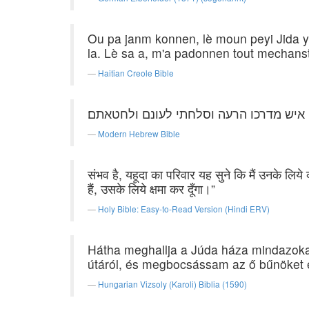
Ou pa janm konnen, lè moun peyi Jida yo
la. Lè sa a, m'a padonnen tout mechanst
Haitian Creole Bible
 איש מדרכו הרעה וסלחתי לעונם ולחטאתם׃
Modern Hebrew Bible
संभव है, यहूदा का परिवार यह सुने कि मैं उनके लिये क्
हैं, उसके लिये क्षमा कर दूँगा।”
Holy Bible: Easy-to-Read Version (Hindi ERV)
Hátha meghallja a Júda háza mindazoka
útáról, és megbocsássam az ő bűnöket 
Hungarian Vizsoly (Karoli) Biblia (1590)