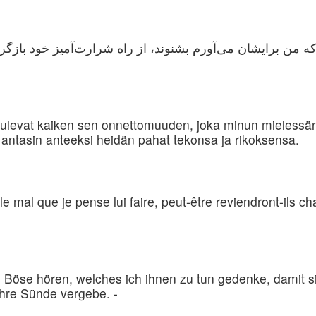
که من برایشان می‌آورم بشنوند، از راه شرارت‌آمیز خود بازگرد
levat kaiken sen onnettomuuden, joka minun mielessäni 
antasin anteeksi heidän pahat tekonsa ja rikoksensa.
 mal que je pense lui faire, peut-être reviendront-ils ch
as Böse hören, welches ich ihnen zu tun gedenke, damit 
ihre Sünde vergebe. -