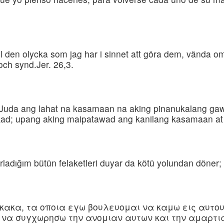
l den olycka som jag har i sinnet att göra dem, vända om
och synd.Jer. 26,3.
 Juda ang lahat na kasamaan na aking pinanukalang gaw
kad; upang aking maipatawad ang kanilang kasamaan at
rladığım bütün felaketleri duyar da kötü yolundan döner; b
α κακα, τα οποια εγω βουλευομαι να καμω εις αυτο
ι να συγχωρησω την ανομιαν αυτων και την αμαρτι