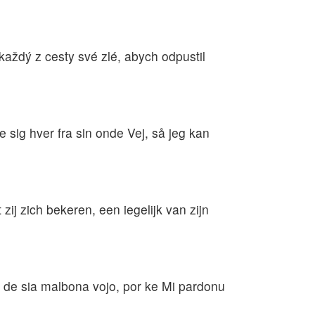
každý z cesty své zlé, abych odpustil
sig hver fra sin onde Vej, så jeg kan
ij zich bekeren, een iegelijk van zijn
ĉiu de sia malbona vojo, por ke Mi pardonu