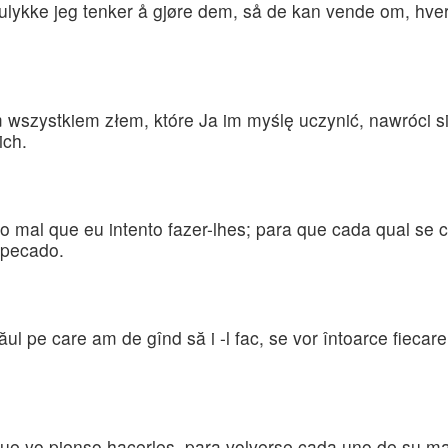
ulykke jeg tenker å gjøre dem, så de kan vende om, hver 
wszystkiem złem, które Ja im myślę uczynić, nawróci si
ich.
o mal que eu intento fazer-lhes; para que cada qual se
 pecado.
ul pe care am de gînd să i -l fac, se vor întoarce fiecare 
 que yo pienso hacerles, para volverse cada uno de su m