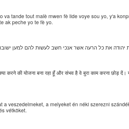
 va tande tout malè mwen fè lide voye sou yo, y'a konp
e ak peche yo te fè yo.
ת יהודה את כל הרעה אשר אנכי חשב לעשות להם למען ישובו
या करने की योजना बना रहा हूँ और संभव है वे बुरा काम करना छोड़ दें। यदि वे
t a veszedelmeket, a melyeket én néki szerezni szándé
és vétköket.