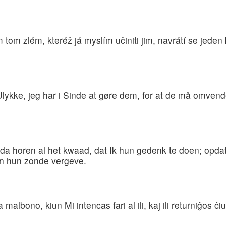
om zlém, kteréž já myslím učiniti jim, navrátí se jeden 
ykke, jeg har i Sinde at gøre dem, for at de må omvende 
da horen al het kwaad, dat Ik hun gedenk te doen; opdat z
en hun zonde vergeve.
malbono, kiun Mi intencas fari al ili, kaj ili returniĝos 