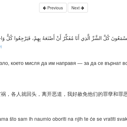
Previous
Next
e)
ло, което мисля да им направя — за да се върнат все
灾祸，各人就回头，离开恶道，我好赦免他们的罪孽和罪
 što sam ih naumio oboriti na njih te će se vratiti svaki