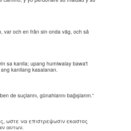
, var och en från sin onda väg, och så
in sa kanila; upang humiwalay bawa't
 ang kanilang kasalanan.
en de suçlarını, günahlarını bağışlarım.”
υς, ωστε να επιστρεψωσιν εκαστος
αν αυτων.