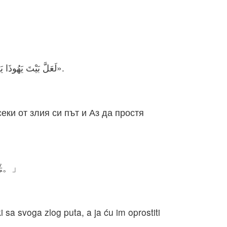
لَعَلَّ بَيْتَ يَهُوذَا يَسْمَعُونَ كُلَّ الشَّرِّ الَّذِي أَنَا مُفَكِّرٌ أَنْ أَصْنَعَهُ بِهِمْ، فَيَرْجِعُوا كُلُّ وَاحِدٍ عَنْ طَرِيقِهِ الرَّدِيءِ، فَأَغْفِرَ ذَنْبَهُمْ وَخَطِيَّتَهُمْ».
ки от злия си път и Аз да простя
恶。」
 sa svoga zlog puta, a ja ću im oprostiti