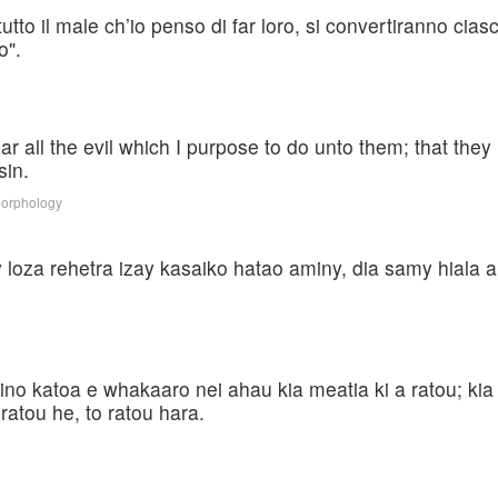
tto il male ch’io penso di far loro, si convertiranno cias
o".
ar all the evil which I purpose to do unto them; that the
sin.
Morphology
loza rehetra izay kasaiko hatao aminy, dia samy hiala am
no katoa e whakaaro nei ahau kia meatia ki a ratou; kia ta
ratou he, to ratou hara.