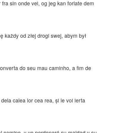
fra sin onde vei, og jeg kan forlate dem
ę każdy od złej drogi swej, abym był
 converta do seu mau caminho, a fim de
dela calea lor cea rea, şi le voi ierta
al camino, y yo perdonaré su maldad y su