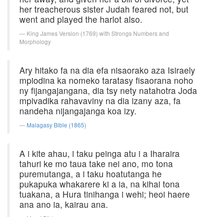
her treacherous sister Judah feared not, but
went and played the harlot also.
King James Version (1769) with Strongs Numbers and
Morphology
Ary hitako fa na dia efa nisaorako aza Isiraely
mpiodina ka nomeko taratasy fisaorana noho
ny fijangajangana, dia tsy nety natahotra Joda
mpivadika rahavaviny na dia izany aza, fa
nandeha nijangajanga koa izy.
Malagasy Bible (1865)
A i kite ahau, i taku peinga atu i a Iharaira
tahuri ke mo taua take nei ano, mo tona
puremutanga, a i taku hoatutanga he
pukapuka whakarere ki a ia, na kihai tona
tuakana, a Hura tinihanga i wehi; heoi haere
ana ano ia, kairau ana.