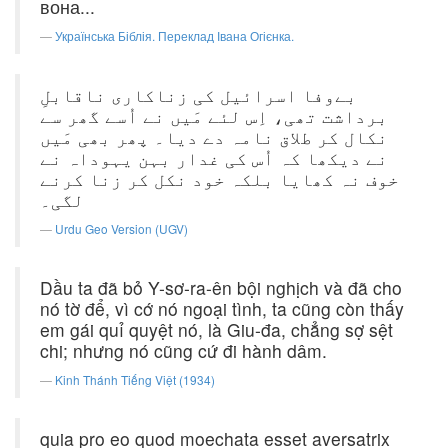
вона...
Українська Біблія. Переклад Івана Огієнка.
بےوفا اسرائیل کی زناکاری ناقابلِ
برداشت تھی، اِس لئے مَیں نے اُسے گھر سے
نکال کر طلاق نامہ دے دیا۔ پھر بھی مَیں
نے دیکھا کہ اُس کی غدار بہن یہوداہ نے
خوف نہ کھایا بلکہ خود نکل کر زنا کرنے
لگی۔
Urdu Geo Version (UGV)
Dầu ta đã bỏ Y-sơ-ra-ên bội nghịch và đã cho
nó tờ để, vì cớ nó ngoại tình, ta cũng còn thấy
em gái quỉ quyệt nó, là Giu-đa, chẳng sợ sệt
chi; nhưng nó cũng cứ đi hành dâm.
Kinh Thánh Tiếng Việt (1934)
quia pro eo quod moechata esset aversatrix