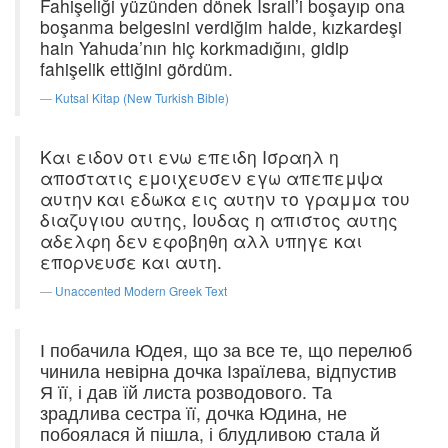
Fahişeliği yüzünden dönek İsrail’i boşayıp ona
boşanma belgesini verdiğim halde, kızkardeşi
hain Yahuda’nın hiç korkmadığını, gidip
fahişelik ettiğini gördüm.
Kutsal Kitap (New Turkish Bible)
Και ειδον οτι ενω επειδη Ισραηλ η
αποστατις εμοιχευσεν εγω απεπεμψα
αυτην και εδωκα εις αυτην το γραμμα του
διαζυγιου αυτης, Ιουδας η απιστος αυτης
αδελφη δεν εφοβηθη αλλ υπηγε και
επορνευσε και αυτη.
Unaccented Modern Greek Text
І побачила Юдея, що за все те, що перелюб
чинила невірна дочка Ізраїлева, відпустив
Я її, і дав їй листа розводового. Та
зрадлива сестра її, дочка Юдина, не
побоялася й пішла, і блудливою стала й