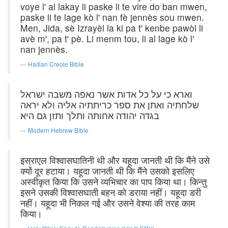
voye l' al lakay li paske li te vire do ban mwen,
paske li te lage kò l' nan fè jennès sou mwen.
Men, Jida, sè Izrayèl la ki pa t' kenbe pawòl li
avè m', pa t' pè. Li menm tou, li al lage kò l'
nan jennès.
Haitian Creole Bible
וארא כי על כל אדות אשר נאפה משבה ישראל
שלחתיה ואתן את ספר כריתתיה אליה ולא יראה
בגדה יהודה אחותה ותלך ותזן גם היא׃
Modern Hebrew Bible
इस्राएल विश्वासघातिनी थी और यहूदा जानती थी कि मैंने उसे
क्यों दूर हटाया। यहूदा जानती थी कि मैंने उसको इसलिए
अस्वीकृत किया कि उसने व्यभिचार का पाप किया था। किन्तु
इसने उसकी विश्वासघाती बहन को डराया नहीं। यहूदा डरी
नहीं। यहूदा भी निकल गई और उसने वेश्या की तरह काम
किया।