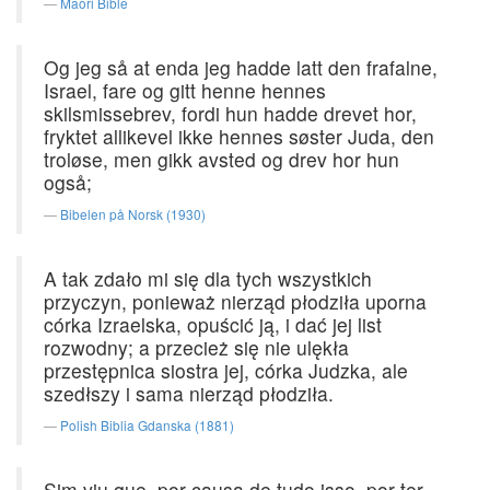
Maori Bible
Og jeg så at enda jeg hadde latt den frafalne,
Israel, fare og gitt henne hennes
skilsmissebrev, fordi hun hadde drevet hor,
fryktet allikevel ikke hennes søster Juda, den
troløse, men gikk avsted og drev hor hun
også;
Bibelen på Norsk (1930)
A tak zdało mi się dla tych wszystkich
przyczyn, ponieważ nierząd płodziła uporna
córka Izraelska, opuścić ją, i dać jej list
rozwodny; a przecież się nie ulękła
przestępnica siostra jej, córka Judzka, ale
szedłszy i sama nierząd płodziła.
Polish Biblia Gdanska (1881)
Sim viu que, por causa de tudo isso, por ter