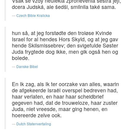
Však se vždy neulekla zpronevěřilá sestra její,
dcera Judská, ale šedši, smilnila také sama.
Czech Bible Kralicka
hun så, at jeg forstødte den troløse Kvinde
Israel for al hendes Hors Skyld, og at jeg gav
hende Skilsmissebrev; den svigefulde Søster
Juda frygtede dog ikke, men gik også hen og
bolede.
Danske Bibel
En Ik zag, als Ik ter oorzake van alles, waarin
de afgekeerde Israël overspel bedreven had,
haar verlaten, en haar haar scheidbrief
gegeven had, dat de trouweloze, haar zuster
Juda, niet vreesde, maar ging henen, en
hoereerde zelve ook.
Dutch Statenvertaling