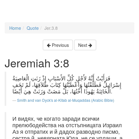
Home
Quote
Jer.3.8
Previous
Next
Jeremiah 3:8
فَرَأَيْتُ أَنَّهُ لأَجْلِ كُلِّ الأَسْبَابِ إِذْ زَنَتِ الْعَاصِيَةُ
إِسْرَائِيلُ فَطَلَّقْتُهَا وَأَعْطَيْتُهَا كِتَابَ طَلاَقِهَا، لَمْ تَخَفِ
الْخَائِنَةُ يَهُوذَا أُخْتُهَا، بَلْ مَضَتْ وَزَنَتْ هِيَ أَيْضًا.
Smith and van Dyck's al-Kitab al-Muqaddas (Arabic Bible)
И видях, че когато заради всички
прелюбодейства на отстъпницата Израил
Аз я отпратих и й дадох разводно писмо,
сестра й, невярната Юда, не се уплаши, а