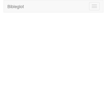
Bibleglot
Toggle
navigati