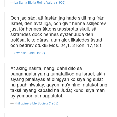
La Santa Biblia Reina-Valera (1909)
Och jag såg, att fastän jag hade skilt mig från
Israel, den avfälliga, och givit henne skiljebrev
just för hennes äktenskapsbrotts skull, så
skrämdes dock hennes syster Juda den
trolösa, icke därav, utan gick likaledes åstad
och bedrev otukt5 Mos. 24,1. 2 Kon. 17,18 f.
Swedish Bible (1917)
At aking nakita, nang, dahil dito sa
pangangalunya ng tumatalikod na Israel, akin
siyang pinalayas at binigyan ko siya ng sulat
ng paghihiwalay, gayon ma'y hindi natakot ang
taksil niyang kapatid na Juda; kundi siya man
ay yumaon at nagpatutot.
Philippine Bible Society (1905)