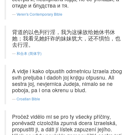
отиде и блудства и тя.
Veren's Contemporary Bible
背道的以色列行淫，我为这缘故给她休书休
她；我看见她奸诈的妹妹犹大，还不惧怕，也
去行淫。
和合本 (简体字)
A vidje i kako otpustih odmetnicu Izraela zbog
svih preljuba i dadoh joj knjigu otpusnu. Ali
sestra joj, nevjernica Judeja, nimalo se ne
poboja, pa i ona okrenu u blud.
Croatian Bible
Pročež vidělo mi se pro ty všecky příčiny,
poněvadž cizoložila zpurná dcera Izraelská,
propustiti ji, a dáti jí lístek zapuzení jejího.