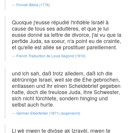
Finnish Biblia (1776)
Quoique j'eusse répudié l'infidèle Israël à
cause de tous ses adultères, et que je lui
eusse donné sa lettre de divorce, j'ai vu que la
perfide Juda, sa soeur, n'a point eu de crainte,
et qu'elle est allée se prostituer pareillement.
French Traduction de Louis Segond (1910)
und ich sah, daß trotz alledem, daß ich die
abtrünnige Israel, weil sie die Ehe gebrochen,
entlassen und ihr einen Scheidebrief gegeben
hatte, doch die treulose Juda, ihre Schwester,
sich nicht fürchtete, sondern hinging und
selbst auch hurte.
German Elberfelder (1871) (sogenannt)
Li wè mwen te divòse ak Izrayèl, mwen te