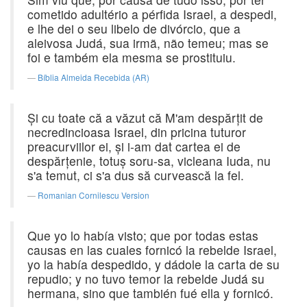
cometido adultério a pérfida Israel, a despedi,
e lhe dei o seu libelo de divórcio, que a
aleivosa Judá, sua irmã, não temeu; mas se
foi e também ela mesma se prostituiu.
Bíblia Almeida Recebida (AR)
Şi cu toate că a văzut că M'am despărţit de
necredincioasa Israel, din pricina tuturor
preacurviilor ei, şi i-am dat cartea ei de
despărţenie, totuş soru-sa, vicleana Iuda, nu
s'a temut, ci s'a dus să curvească la fel.
Romanian Cornilescu Version
Que yo lo había visto; que por todas estas
causas en las cuales fornicó la rebelde Israel,
yo la había despedido, y dádole la carta de su
repudio; y no tuvo temor la rebelde Judá su
hermana, sino que también fué ella y fornicó.