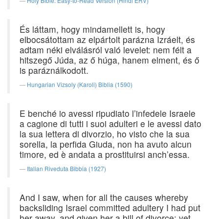
Holy Bible: Easy-to-Read Version (Hindi ERV)
És láttam, hogy mindamellett is, hogy
elbocsátottam az elpártolt parázna Izráelt, és
adtam néki elválásról való levelet: nem félt a
hitszegő Júda, az ő húga, hanem elment, és ő
is paráználkodott.
Hungarian Vizsoly (Karoli) Biblia (1590)
E benché io avessi ripudiato l’infedele Israele
a cagione di tutti i suoi adulteri e le avessi dato
la sua lettera di divorzio, ho visto che la sua
sorella, la perfida Giuda, non ha avuto alcun
timore, ed è andata a prostituirsi anch’essa.
Italian Riveduta Bibbia (1927)
And I saw, when for all the causes whereby
backsliding Israel committed adultery I had put
her away, and given her a bill of divorce; yet