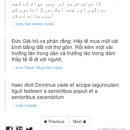
کا برتن خرید لے۔ پھر عوام کے کچھ
بزرگوں اور چند ایک بزرگ اماموں کو
اپنے ساتھ لے کر
Urdu Geo Version (UGV)
Ðức Giê-hô-va phán rằng: Hãy đi mua một cái
bình bằng đất nơi thợ gốm. Rồi kèm một vài
trưởng lão trong dân và trưởng lão trong đám
thầy tế lễ đi với ngươi,
Kinh Thánh Tiếng Việt (1934)
haec dicit Dominus vade et accipe lagunculam
figuli testeam a senioribus populi et a
senioribus sacerdotum
Latin Vulgate
Previous
Next
© bibleglot.com