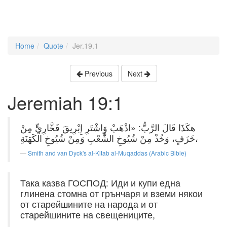
Home
Quote
Jer.19.1
Previous
Next
Jeremiah 19:1
هكَذَا قَالَ الرَّبُّ: «اذْهَبْ وَاشْتَرِ إِبْرِيقَ فَخَّارِيٍّ مِنْ
خَزَفٍ، وَخُذْ مِنْ شُيُوخِ الشَّعْبِ وَمِنْ شُيُوخِ الْكَهَنَةِ،
Smith and van Dyck's al-Kitab al-Muqaddas (Arabic Bible)
Така казва ГОСПОД: Иди и купи една
глинена стомна от грънчаря и вземи някои
от старейшините на народа и от
старейшините на свещениците,