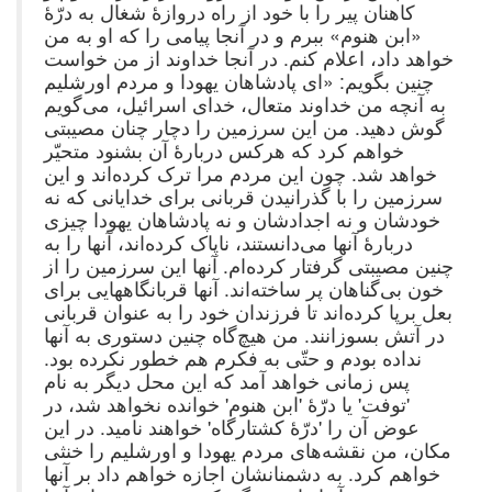
کاهنان پیر را با خود از راه دروازهٔ شغال به درّهٔ
«ابن هنوم» ببرم و در آنجا پیامی را که او به من
خواهد داد، اعلام کنم. در آنجا خداوند از من خواست
چنین بگویم: «ای پادشاهان یهودا و مردم اورشلیم
به آنچه من خداوند متعال، خدای اسرائیل، می‌گویم
گوش دهید. من این سرزمین را دچار چنان مصیبتی
خواهم کرد که هرکس دربارهٔ آن بشنود متحیّر
خواهد شد. چون این مردم مرا ترک کرده‌اند و این
سرزمین را با گذرانیدن قربانی برای خدایانی که نه
خودشان و نه اجدادشان و نه پادشاهان یهودا چیزی
دربارهٔ آنها می‌دانستند، ناپاک کرده‌اند، آنها را به
چنین مصیبتی گرفتار کرده‌ام. آنها این سرزمین را از
خون بی‌گناهان پر ساخته‌اند. آنها قربانگاههایی برای
بعل برپا کرده‌اند تا فرزندان خود را به عنوان قربانی
در آتش بسوزانند. من هیچ‌گاه چنین دستوری به آنها
نداده بودم و حتّی به فکرم هم خطور نکرده بود.
پس زمانی خواهد آمد که این محل دیگر به نام
'توفت' یا درّهٔ 'ابن هنوم' خوانده نخواهد شد، در
عوض آن را 'درّهٔ کشتارگاه' خواهند نامید. در این
مکان، من نقشه‌های مردم یهودا و اورشلیم را خنثی
خواهم کرد. به دشمنانشان اجازه خواهم داد بر آنها