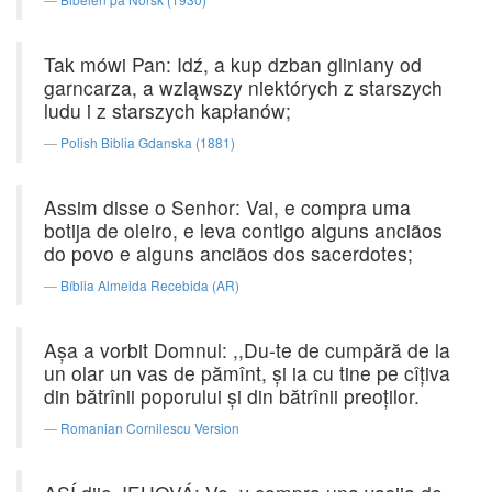
Tak mówi Pan: Idź, a kup dzban gliniany od
garncarza, a wziąwszy niektórych z starszych
ludu i z starszych kapłanów;
Polish Biblia Gdanska (1881)
Assim disse o Senhor: Vai, e compra uma
botija de oleiro, e leva contigo alguns anciãos
do povo e alguns anciãos dos sacerdotes;
Bíblia Almeida Recebida (AR)
Aşa a vorbit Domnul: ,,Du-te de cumpără de la
un olar un vas de pămînt, şi ia cu tine pe cîţiva
din bătrînii poporului şi din bătrînii preoţilor.
Romanian Cornilescu Version