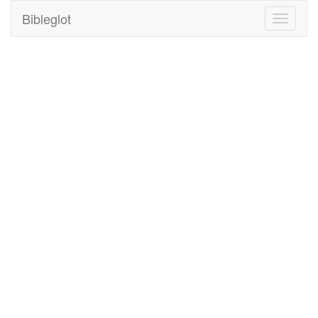
Bibleglot
Toggle
navigati