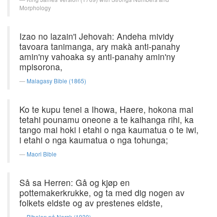
Morphology
Izao no lazain'i Jehovah: Andeha mividy
tavoara tanimanga, ary makà anti-panahy
amin'ny vahoaka sy anti-panahy amin'ny
mpisorona,
Malagasy Bible (1865)
Ko te kupu tenei a Ihowa, Haere, hokona mai
tetahi pounamu oneone a te kaihanga rihi, ka
tango mai hoki i etahi o nga kaumatua o te iwi,
i etahi o nga kaumatua o nga tohunga;
Maori Bible
Så sa Herren: Gå og kjøp en
pottemakerkrukke, og ta med dig nogen av
folkets eldste og av prestenes eldste,
Bibelen på Norsk (1930)