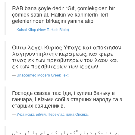
RAB bana şöyle dedi: “Git, çömlekçiden bir
çömlek satın al. Halkın ve kâhinlerin ileri
gelenlerinden birkaçını yanına alıp
Kutsal Kitap (New Turkish Bible)
Ουτω λεγει Κυριος Υπαγε και αποκτησον
λαγηνον πηλινην κεραμεως, και φερε
τινας εκ των πρεσβυτερων του λαου και
εκ των πρεσβυτερων των ιερεων
Unaccented Modern Greek Text
Господь сказав так: Іди, і купиш баньку в
ганчара, і візьми собі з старших народу та з
старших священиків.
Українська Біблія. Переклад Івана Огієнка.
رب نے حکم دیا، ”کمہار کے پاس جا کر مٹی