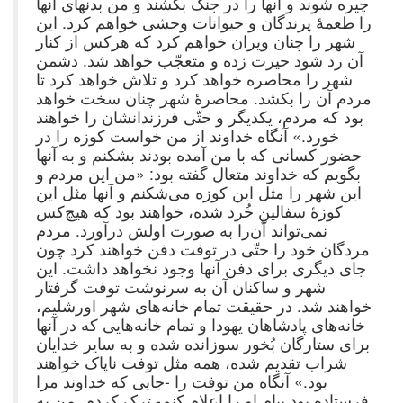
چیره شوند و آنها را در جنگ بکشند و من بدنهای آنها
را طعمهٔ پرندگان و حیوانات وحشی خواهم کرد. این
شهر را چنان ویران خواهم کرد که هرکس از کنار
آن رد شود حیرت زده و متعجّب خواهد شد. دشمن
شهر را محاصره خواهد کرد و تلاش خواهد کرد تا
مردم آن را بکشد. محاصرهٔ شهر چنان سخت خواهد
بود که مردم، یکدیگر و حتّی فرزندانشان را خواهند
خورد.» آنگاه خداوند از من خواست کوزه را در
حضور کسانی که با من آمده‌ بودند بشکنم و به آنها
بگویم که خداوند متعال گفته بود: «من این مردم و
این شهر را مثل این کوزه می‌شکنم و آنها مثل این
کوزهٔ سفالینِ خُرد شده، خواهند بود که هیچ‌کس
نمی‌تواند آن‌را به صورت اولش درآورد. مردم
مردگان خود را حتّی در توفت دفن خواهند کرد چون
جای دیگری برای دفن آنها وجود نخواهد داشت. این
شهر و ساکنان آن به سرنوشت توفت گرفتار
خواهند شد. در حقیقت تمام خانه‌های شهر اورشلیم،
خانه‌های پادشاهان یهودا و تمام خانه‌هایی که در آنها
برای ستارگان بُخور سوزانده شده و به سایر خدایان
شراب تقدیم شده، همه مثل توفت ناپاک خواهند
بود.» آنگاه من توفت را -جایی که خداوند مرا
فرستاده بود پیام او را اعلام کنم- ترک کردم. من به