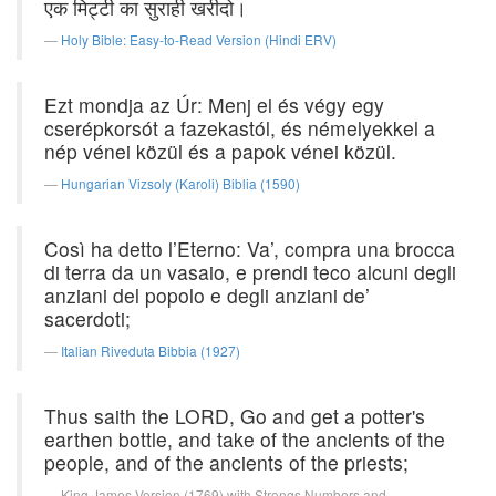
एक मिट्टी का सुराही खरीदो।
Holy Bible: Easy-to-Read Version (Hindi ERV)
Ezt mondja az Úr: Menj el és végy egy
cserépkorsót a fazekastól, és némelyekkel a
nép vénei közül és a papok vénei közül.
Hungarian Vizsoly (Karoli) Biblia (1590)
Così ha detto l’Eterno: Va’, compra una brocca
di terra da un vasaio, e prendi teco alcuni degli
anziani del popolo e degli anziani de’
sacerdoti;
Italian Riveduta Bibbia (1927)
Thus saith the LORD, Go and get a potter's
earthen bottle, and take of the ancients of the
people, and of the ancients of the priests;
King James Version (1769) with Strongs Numbers and