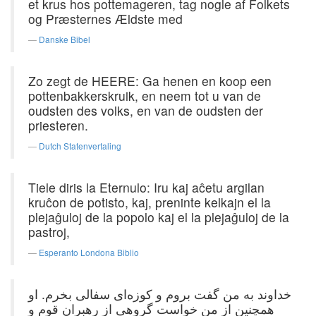
et krus hos pottemageren, tag nogle af Folkets
og Præsternes Ældste med
Danske Bibel
Zo zegt de HEERE: Ga henen en koop een
pottenbakkerskruik, en neem tot u van de
oudsten des volks, en van de oudsten der
priesteren.
Dutch Statenvertaling
Tiele diris la Eternulo: Iru kaj aĉetu argilan
kruĉon de potisto, kaj, preninte kelkajn el la
plejaĝuloj de la popolo kaj el la plejaĝuloj de la
pastroj,
Esperanto Londona Biblio
خداوند به من گفت بروم و کوزه‌ای سفالی بخرم. او
همچنین از من خواست گروهی از رهبران قوم و