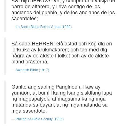
ASÍ dijo JEHOVÁ: Ve, y compra una vasija de
barro de alfarero, y lleva contigo de los
ancianos del pueblo, y de los ancianos de los
sacerdotes;
La Santa Biblia Reina-Valera (1909)
Så sade HERREN: Gå åstad och köp dig en
lerkruka av krukmakaren; och tag med dig
några av de äldste i folket och av de äldste
bland prästerna,
Swedish Bible (1917)
Ganito ang sabi ng Panginoon, Ikaw ay
yumaon, at bumili ka ng isang sisidlang lupa
ng magpapalyok, at magsama ka ng mga
matanda sa bayan, at ng mga matanda sa
mga saserdote;
Philippine Bible Society (1905)