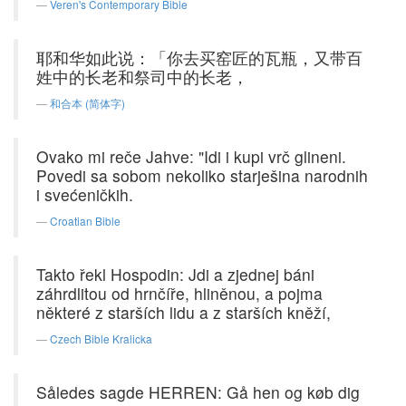
Veren's Contemporary Bible
耶和华如此说：「你去买窑匠的瓦瓶，又带百
姓中的长老和祭司中的长老，
和合本 (简体字)
Ovako mi reče Jahve: "Idi i kupi vrč glineni.
Povedi sa sobom nekoliko starješina narodnih
i svećeničkih.
Croatian Bible
Takto řekl Hospodin: Jdi a zjednej báni
záhrdlitou od hrnčíře, hliněnou, a pojma
některé z starších lidu a z starších kněží,
Czech Bible Kralicka
Således sagde HERREN: Gå hen og køb dig