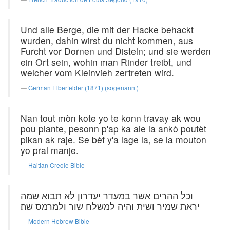
Und alle Berge, die mit der Hacke behackt
wurden, dahin wirst du nicht kommen, aus
Furcht vor Dornen und Disteln; und sie werden
ein Ort sein, wohin man Rinder treibt, und
welcher vom Kleinvieh zertreten wird.
German Elberfelder (1871) (sogenannt)
Nan tout mòn kote yo te konn travay ak wou
pou plante, pesonn p'ap ka ale la ankò poutèt
pikan ak raje. Se bèf y'a lage la, se la mouton
yo pral manje.
Haitian Creole Bible
וכל ההרים אשר במעדר יעדרון לא תבוא שמה
יראת שמיר ושית והיה למשלח שור ולמרמס שה׃
Modern Hebrew Bible