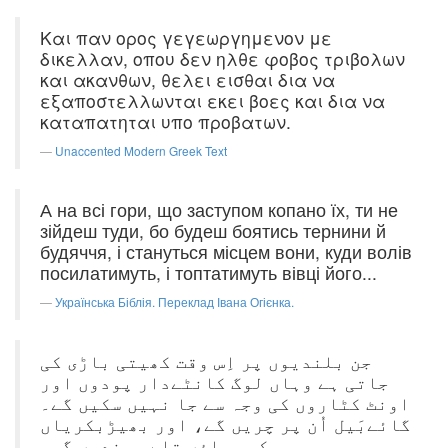
Και παν ορος γεγεωργημενον με
δικελλαν, οπου δεν ηλθε φοβος τριβολων
και ακανθων, θελει εισθαι δια να
εξαποστελλωνται εκει βοες και δια να
καταπατηται υπο προβατων.
Unaccented Modern Greek Text
А на всі гори, що заступом копано їх, ти не
зійдеш туди, бо будеш боятись тернини й
будяччя, і стануться місцем вони, куди волів
посилатимуть, і топтатимуть вівці його...
Українська Біблія. Переклад Івана Огієнка.
جن بلندیوں پر اِس وقت کھیتی باڑی کی
جاتی ہے وہاں لوگ کانٹےدار پودوں اور
اونٹ کٹاروں کی وجہ سے جا نہیں سکیں گے۔
گائےبَیل اُن پر چریں گے، اور بھیڑبکریاں
سب کچھ پاؤں تلے روندیں گی۔