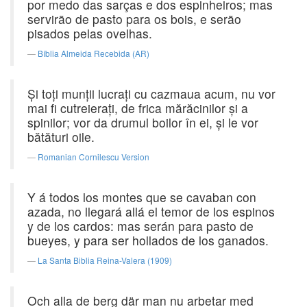
por medo das sarças e dos espinheiros; mas
servirão de pasto para os bois, e serão
pisados pelas ovelhas.
Bíblia Almeida Recebida (AR)
Şi toţi munţii lucraţi cu cazmaua acum, nu vor
mai fi cutreieraţi, de frica mărăcinilor şi a
spinilor; vor da drumul boilor în ei, şi le vor
bătături oile.
Romanian Cornilescu Version
Y á todos los montes que se cavaban con
azada, no llegará allá el temor de los espinos
y de los cardos: mas serán para pasto de
bueyes, y para ser hollados de los ganados.
La Santa Biblia Reina-Valera (1909)
Och alla de berg där man nu arbetar med