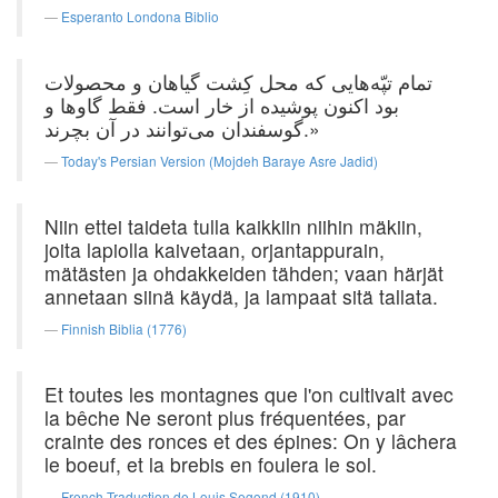
Esperanto Londona Biblio
تمام تپّه‌هایی که محل کِشت گیاهان و محصولات
بود اکنون پوشیده از خار است. فقط گاوها و
گوسفندان می‌توانند در آن بچرند.»
Today's Persian Version (Mojdeh Baraye Asre Jadid)
Niin ettei taideta tulla kaikkiin niihin mäkiin,
joita lapiolla kaivetaan, orjantappurain,
mätästen ja ohdakkeiden tähden; vaan härjät
annetaan siinä käydä, ja lampaat sitä tallata.
Finnish Biblia (1776)
Et toutes les montagnes que l'on cultivait avec
la bêche Ne seront plus fréquentées, par
crainte des ronces et des épines: On y lâchera
le boeuf, et la brebis en foulera le sol.
French Traduction de Louis Segond (1910)