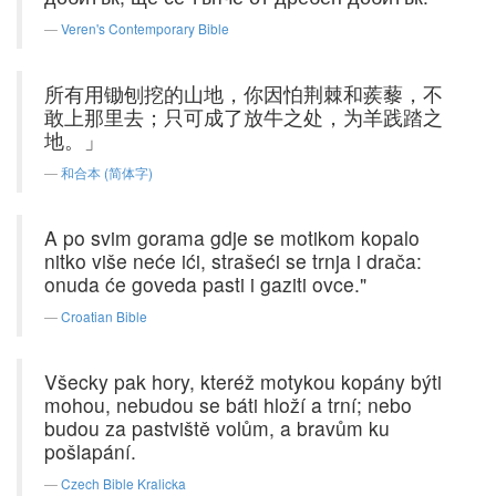
Veren's Contemporary Bible
所有用锄刨挖的山地，你因怕荆棘和蒺藜，不
敢上那里去；只可成了放牛之处，为羊践踏之
地。」
和合本 (简体字)
A po svim gorama gdje se motikom kopalo
nitko više neće ići, strašeći se trnja i drača:
onuda će goveda pasti i gaziti ovce."
Croatian Bible
Všecky pak hory, kteréž motykou kopány býti
mohou, nebudou se báti hloží a trní; nebo
budou za pastviště volům, a bravům ku
pošlapání.
Czech Bible Kralicka