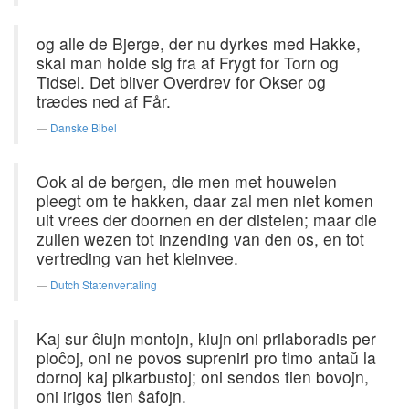
og alle de Bjerge, der nu dyrkes med Hakke,
skal man holde sig fra af Frygt for Torn og
Tidsel. Det bliver Overdrev for Okser og
trædes ned af Får.
Danske Bibel
Ook al de bergen, die men met houwelen
pleegt om te hakken, daar zal men niet komen
uit vrees der doornen en der distelen; maar die
zullen wezen tot inzending van den os, en tot
vertreding van het kleinvee.
Dutch Statenvertaling
Kaj sur ĉiujn montojn, kiujn oni prilaboradis per
pioĉoj, oni ne povos supreniri pro timo antaŭ la
dornoj kaj pikarbustoj; oni sendos tien bovojn,
oni irigos tien ŝafojn.