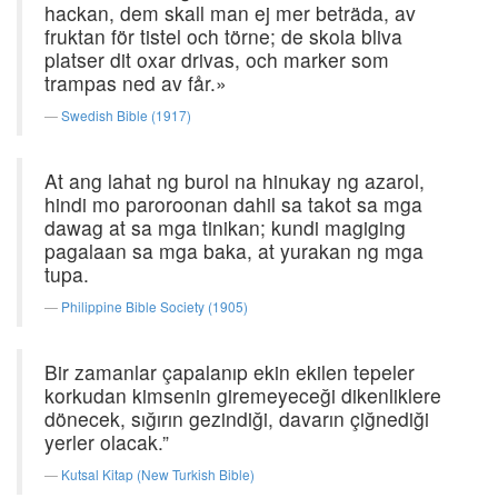
hackan, dem skall man ej mer beträda, av
fruktan för tistel och törne; de skola bliva
platser dit oxar drivas, och marker som
trampas ned av får.»
Swedish Bible (1917)
At ang lahat ng burol na hinukay ng azarol,
hindi mo paroroonan dahil sa takot sa mga
dawag at sa mga tinikan; kundi magiging
pagalaan sa mga baka, at yurakan ng mga
tupa.
Philippine Bible Society (1905)
Bir zamanlar çapalanıp ekin ekilen tepeler
korkudan kimsenin giremeyeceği dikenliklere
dönecek, sığırın gezindiği, davarın çiğnediği
yerler olacak.”
Kutsal Kitap (New Turkish Bible)