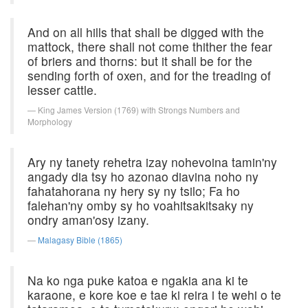
And on all hills that shall be digged with the
mattock, there shall not come thither the fear
of briers and thorns: but it shall be for the
sending forth of oxen, and for the treading of
lesser cattle.
King James Version (1769) with Strongs Numbers and
Morphology
Ary ny tanety rehetra izay nohevoina tamin'ny
angady dia tsy ho azonao diavina noho ny
fahatahorana ny hery sy ny tsilo; Fa ho
falehan'ny omby sy ho voahitsakitsaky ny
ondry aman'osy izany.
Malagasy Bible (1865)
Na ko nga puke katoa e ngakia ana ki te
karaone, e kore koe e tae ki reira i te wehi o te