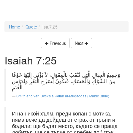
Home
Quote
Isa.7.25
Previous
Next
Isaiah 7:25
وَجَمِيعُ الْجِبَالِ الَّتِي تُنْقَبُ بِالْمِعْوَلِ، لاَ يُؤْتَى إِلَيْهَا خَوْفًا
مِنَ الشَّوْكِ وَالْحَسَكِ، فَتَكُونُ لِسَرْحِ الْبَقَرِ وَلِدَوْسِ
الْغَنَمِ.
Smith and van Dyck's al-Kitab al-Muqaddas (Arabic Bible)
И на никой хълм, преди копан с мотика,
няма вече да дойдеш от страх от тръни и
бодили; ще бъдат място, където се праща
добитък, ще се тъпче от дребен добитък.