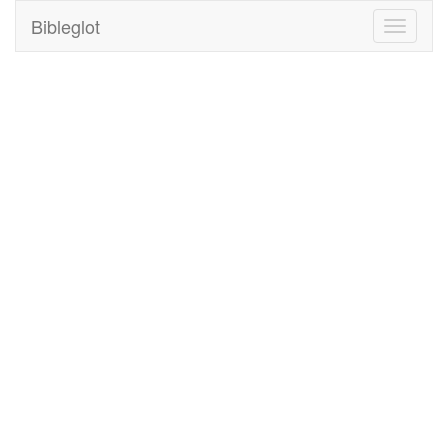
Bibleglot
Toggle
navigati