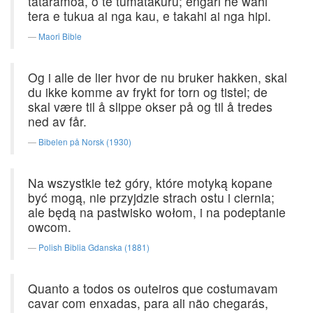
tataramoa, o te tumatakuru; engari he wahi
tera e tukua ai nga kau, e takahi ai nga hipi.
Maori Bible
Og i alle de lier hvor de nu bruker hakken, skal
du ikke komme av frykt for torn og tistel; de
skal være til å slippe okser på og til å tredes
ned av får.
Bibelen på Norsk (1930)
Na wszystkie też góry, które motyką kopane
być mogą, nie przyjdzie strach ostu i ciernia;
ale będą na pastwisko wołom, i na podeptanie
owcom.
Polish Biblia Gdanska (1881)
Quanto a todos os outeiros que costumavam
cavar com enxadas, para ali não chegarás,