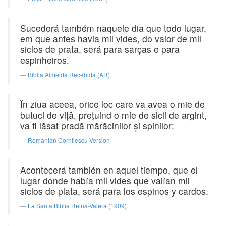
Sucederá também naquele dia que todo lugar,
em que antes havia mil vides, do valor de mil
siclos de prata, será para sarças e para
espinheiros.
Bíblia Almeida Recebida (AR)
În ziua aceea, orice loc care va avea o mie de
butuci de viţă, preţuind o mie de sicli de argint,
va fi lăsat pradă mărăcinilor şi spinilor:
Romanian Cornilescu Version
Acontecerá también en aquel tiempo, que el
lugar donde había mil vides que valían mil
siclos de plata, será para los espinos y cardos.
La Santa Biblia Reina-Valera (1909)