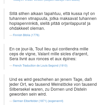
Sillä siihen aikaan tapahtuu, että kussa nyt on
tuhannen viinapuuta, jotka maksavat tuhannen
hopiapenninkiä, siellä pitää orjantappurat ja
ohdakkeet oleman.
Finnish Biblia (1776)
En ce jour-là, Tout lieu qui contiendra mille
ceps de vigne, Valant mille sicles d'argent,
Sera livré aux ronces et aux épines:
French Traduction de Louis Segond (1910)
Und es wird geschehen an jenem Tage, daß
jeder Ort, wo tausend Weinstöcke von tausend
Silbersekel waren, zu Dornen und Disteln
geworden sein wird.
German Elberfelder (1871) (sogenannt)