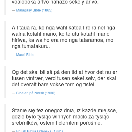
voaloboka arivo nahazo sekely arivo.
Malagasy Bible (1865)
A i taua ra, ko nga wahi katoa i reira nei nga
waina kotahi mano, ko te utu kotahi mano
hiriwa, ka waiho era mo nga tataramoa, mo
nga tumatakuru.
Maori Bible
Og det skal bli så på den tid at hvor det nu er
tusen vintrær, verd tusen sekel sølv, der skal
det overalt bare vokse torn og tistel.
Bibelen på Norsk (1930)
Stanie się też onegoż dnia, iż każde miejsce,
gdzie było tysiąc winnych macic za tysiąc
srebrników, ostem i cierniem porośnie.
Polish Biblia Gdanska (1881)