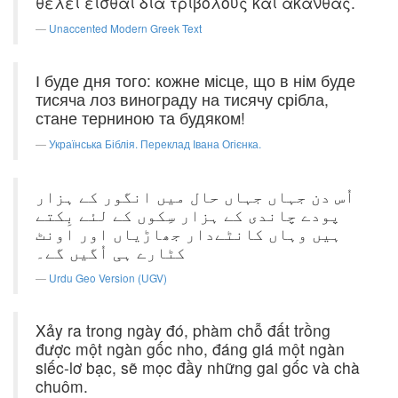
θελει εισθαι δια τριβολους και ακανθας.
Unaccented Modern Greek Text
І буде дня того: кожне місце, що в нім буде
тисяча лоз винограду на тисячу срібла,
стане терниною та будяком!
Українська Біблія. Переклад Івана Огієнка.
اُس دن جہاں جہاں حال میں انگور کے ہزار
پودے چاندی کے ہزار سِکوں کے لئے بِکتے
ہیں وہاں کانٹےدار جھاڑیاں اور اونٹ
کٹارے ہی اُگیں گے۔
Urdu Geo Version (UGV)
Xảy ra trong ngày đó, phàm chỗ đất trồng
được một ngàn gốc nho, đáng giá một ngàn
siếc-lơ bạc, sẽ mọc đầy những gai gốc và chà
chuôm.