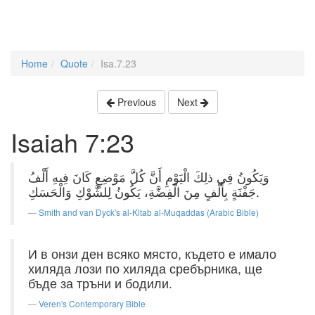
Home
Quote
Isa.7.23
Previous
Next
Isaiah 7:23
وَيَكُونُ فِي ذلِكَ الْيَوْمِ أَنَّ كُلَّ مَوْضِعٍ كَانَ فِيهِ أَلْفُ
جَفْنَةٍ بِأَلْفٍ مِنَ الْفِضَّةِ، يَكُونُ لِلشَّوْكِ وَالْحَسَكِ.
Smith and van Dyck's al-Kitab al-Muqaddas (Arabic Bible)
И в онзи ден всяко място, където е имало
хиляда лози по хиляда сребърника, ще
бъде за тръни и бодили.
Veren's Contemporary Bible