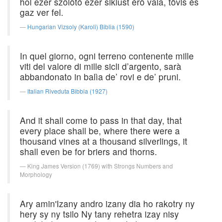
hol ezer szőlőtő ezer siklust érő vala, tövis és
gaz ver fel.
Hungarian Vizsoly (Karoli) Biblia (1590)
In quel giorno, ogni terreno contenente mille
viti del valore di mille sicli d’argento, sarà
abbandonato in balìa de’ rovi e de’ pruni.
Italian Riveduta Bibbia (1927)
And it shall come to pass in that day, that
every place shall be, where there were a
thousand vines at a thousand silverlings, it
shall even be for briers and thorns.
King James Version (1769) with Strongs Numbers and
Morphology
Ary amin'Izany andro izany dia ho rakotry ny
hery sy ny tsilo Ny tany rehetra izay nisy