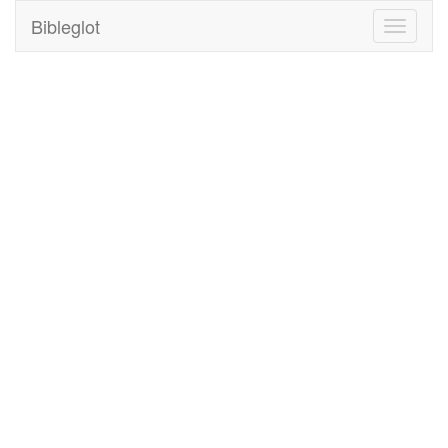
Bibleglot
Toggle
navigati