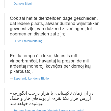
Danske Bibel
Ook zal het te dienzelfden dage geschieden,
dat iedere plaats, alwaar duizend wijnstokken
geweest zijn, van duizend zilverlingen, tot
doornen en distelen zal zijn;
Dutch Statenvertaling
En tiu tempo ĉiu loko, kie estis mil
vinberbranĉoj, havantaj la prezon de mil
arĝentaj moneroj, kovriĝos per dornoj kaj
pikarbustoj.
Esperanto Londona Biblio
«در آن زمان تاکستانی، با هزار درخت انگور-به
ارزش هزار تکّهٔ نقره- از بوته‌های خار و خلنگ
پوشیده خواهد شد.
Today's Persian Version (Mojdeh Baraye Asre Jadid)