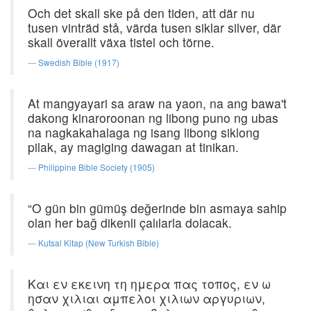
Och det skall ske på den tiden, att där nu
tusen vinträd stå, värda tusen siklar silver, där
skall överallt växa tistel och törne.
Swedish Bible (1917)
At mangyayari sa araw na yaon, na ang bawa't
dakong kinaroroonan ng libong puno ng ubas
na nagkakahalaga ng isang libong siklong
pilak, ay magiging dawagan at tinikan.
Philippine Bible Society (1905)
“O gün bin gümüş değerinde bin asmaya sahip
olan her bağ dikenli çalılarla dolacak.
Kutsal Kitap (New Turkish Bible)
Και εν εκεινη τη ημερα πας τοπος, εν ω
ησαν χιλιαι αμπελοι χιλιων αργυριων,