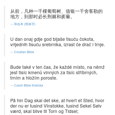
从前，凡种一千棵葡萄树、值银一千舍客勒的
地方，到那时必长荆棘和蒺藜。
和合本 (简体字)
U dan onaj gdje god bijaše tisuću čokota,
vrijednih tisuću srebrnika, izrast će drač i trnje.
Croatian Bible
Bude také v ten čas, že každé místo, na němž
jest tisíc kmenů vinných za tisíc stříbrných,
trním a hložím poroste.
Czech Bible Kralicka
På hin Dag skal det ske, at hvert et Sted, hvor
der nu er tusind Vinstokke, tusind Sekel Sølv
værd, skal blive til Torn og Tidsel;