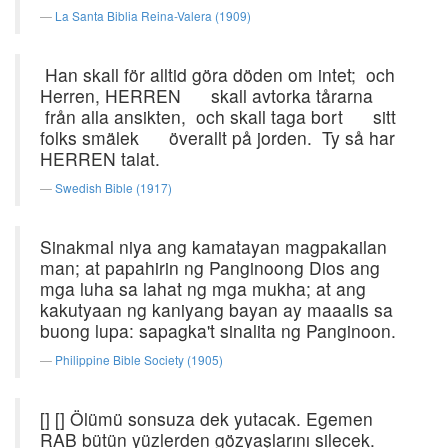
La Santa Biblia Reina-Valera (1909)
Han skall för alltid göra döden om intet; och
Herren, HERREN skall avtorka tårarna
från alla ansikten, och skall taga bort sitt
folks smälek överallt på jorden. Ty så har
HERREN talat.
Swedish Bible (1917)
Sinakmal niya ang kamatayan magpakailan
man; at papahirin ng Panginoong Dios ang
mga luha sa lahat ng mga mukha; at ang
kakutyaan ng kaniyang bayan ay maaalis sa
buong lupa: sapagka't sinalita ng Panginoon.
Philippine Bible Society (1905)
[] [] Ölümü sonsuza dek yutacak. Egemen
RAB bütün yüzlerden gözyaşlarını silecek.