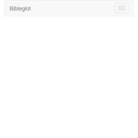
Bibleglot
Toggle
navigati