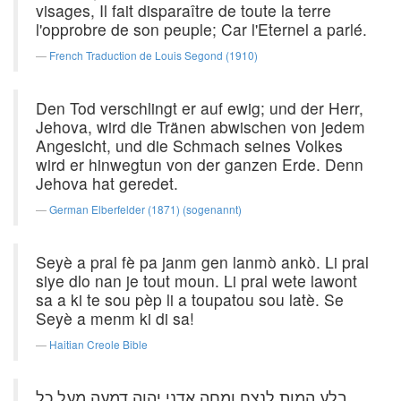
visages, Il fait disparaître de toute la terre
l'opprobre de son peuple; Car l'Eternel a parlé.
French Traduction de Louis Segond (1910)
Den Tod verschlingt er auf ewig; und der Herr,
Jehova, wird die Tränen abwischen von jedem
Angesicht, und die Schmach seines Volkes
wird er hinwegtun von der ganzen Erde. Denn
Jehova hat geredet.
German Elberfelder (1871) (sogenannt)
Seyè a pral fè pa janm gen lanmò ankò. Li pral
siye dlo nan je tout moun. Li pral wete lawont
sa a ki te sou pèp li a toupatou sou latè. Se
Seyè a menm ki di sa!
Haitian Creole Bible
בלע המות לנצח ומחה אדני יהוה דמעה מעל כל