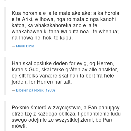
Kua horomia e ia te mate ake ake; a ka horoia
e te Ariki, e Ihowa, nga roimata o nga kanohi
katoa, ka whakakahoretia ano e ia te
whakahawea ki tana iwi puta noa i te whenua;
na Ihowa nei hoki te kupu.
Maori Bible
Han skal opsluke døden for evig, og Herren,
Israels Gud, skal tørke gråten av alle ansikter,
og sitt folks vanære skal han ta bort fra hele
jorden; for Herren har talt.
Bibelen på Norsk (1930)
Połknie śmierć w zwycięstwie, a Pan panujący
otrze łzę z każdego oblicza, i pohańbienie ludu
swego odejmie ze wszystkiej ziemi; bo Pan
mówił.