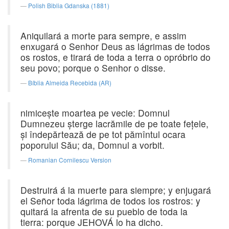
Polish Biblia Gdanska (1881)
Aniquilará a morte para sempre, e assim
enxugará o Senhor Deus as lágrimas de todos
os rostos, e tirará de toda a terra o opróbrio do
seu povo; porque o Senhor o disse.
Bíblia Almeida Recebida (AR)
nimiceşte moartea pe vecie: Domnul
Dumnezeu şterge lacrămile de pe toate feţele,
şi îndepărtează de pe tot pămîntul ocara
poporului Său; da, Domnul a vorbit.
Romanian Cornilescu Version
Destruirá á la muerte para siempre; y enjugará
el Señor toda lágrima de todos los rostros: y
quitará la afrenta de su pueblo de toda la
tierra: porque JEHOVÁ lo ha dicho.