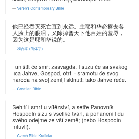
Veren's Contemporary Bible
他已经吞灭死亡直到永远。主耶和华必擦去各
人脸上的眼泪，又除掉普天下他百姓的羞辱，
因为这是耶和华说的。
和合本 (简体字)
i uništit će smrt zasvagda. I suzu će sa svakog
lica Jahve, Gospod, otrti - sramotu će svog
naroda na svoj zemlji skinuti: tako Jahve reče.
Croatian Bible
Sehltí i smrt u vítězství, a setře Panovník
Hospodin slzu s všeliké tváři, a pohanění lidu
svého odejme ze vší země; (nebo Hospodin
mluvil).
Czech Bible Kralicka