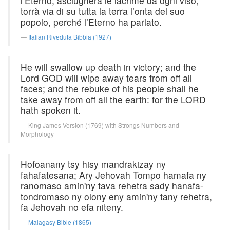
l’Eterno, asciugherà le lacrime da ogni viso,
torrà via di su tutta la terra l’onta del suo
popolo, perché l’Eterno ha parlato.
Italian Riveduta Bibbia (1927)
He will swallow up death in victory; and the
Lord GOD will wipe away tears from off all
faces; and the rebuke of his people shall he
take away from off all the earth: for the LORD
hath spoken it.
King James Version (1769) with Strongs Numbers and
Morphology
Hofoanany tsy hisy mandrakizay ny
fahafatesana; Ary Jehovah Tompo hamafa ny
ranomaso amin'ny tava rehetra sady hanafa-
tondromaso ny olony eny amin'ny tany rehetra,
fa Jehovah no efa niteny.
Malagasy Bible (1865)