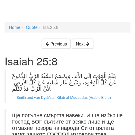
Home
Quote
Isa.25.8
Previous
Next
Isaiah 25:8
يَبْلَعُ الْمَوْتَ إِلَى الأَبَدِ، وَيَمْسَحُ السَّيِّدُ الرَّبُّ الدُّمُوعَ
عَنْ كُلِّ الْوُجُوهِ، وَيَنْزِعُ عَارَ شَعْبِهِ عَنْ كُلِّ الأَرْضِ،
لأَنَّ الرَّبَّ قَدْ تَكَلَّمَ.
Smith and van Dyck's al-Kitab al-Muqaddas (Arabic Bible)
Ще погълне смъртта навеки. И ще избърше
Господ БОГ сълзите от всяко лице и ще
отмахне позора на народа Си от цялата
земя; защото ГОСПОД изговори това.