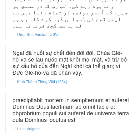
و نابود رہے گی۔ تب رب قادرِ مطلق ہر
چہرے کے آنسو پونچھ کر تمام دنیا میں سے
اپنی قوم کی رُسوائی دُور کرے گا۔ رب ہی
نے یہ سب کچھ فرمایا ہے۔
Urdu Geo Version (UGV)
Ngài đã nuốt sự chết đến đời đời. Chúa Giê-
hô-va sẽ lau nước mắt khỏi mọi mặt, và trừ bỏ
sự xấu hổ của đến Ngài khỏi cả thế gian; vì
Ðức Giê-hô-va đã phán vậy.
Kinh Thánh Tiếng Việt (1934)
praecipitabit mortem in sempiternum et auferet
Dominus Deus lacrimam ab omni facie et
obprobrium populi sui auferet de universa terra
quia Dominus locutus est
Latin Vulgate