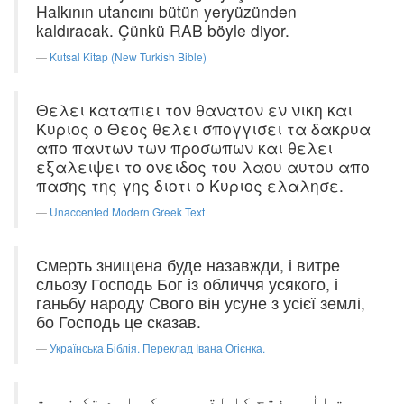
Halkının utancını bütün yeryüzünden
kaldıracak. Çünkü RAB böyle diyor.
Kutsal Kitap (New Turkish Bible)
Θελει καταπιει τον θανατον εν νικη και
Κυριος ο Θεος θελει σπογγισει τα δακρυα
απο παντων των προσωπων και θελει
εξαλειψει το ονειδος του λαου αυτου απο
πασης της γης διοτι ο Κυριος ελαλησε.
Unaccented Modern Greek Text
Смерть знищена буде назавжди, і витре
сльозу Господь Бог із обличчя усякого, і
ганьбу народу Свого він усуне з усієї землі,
бо Господь це сказав.
Українська Біблія. Переклад Івана Огієнка.
موت الٰہی فتح کا لقمہ ہو کر ابد تک نیست