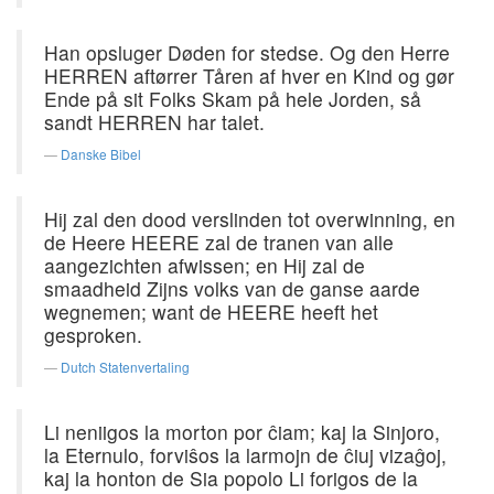
Han opsluger Døden for stedse. Og den Herre
HERREN aftørrer Tåren af hver en Kind og gør
Ende på sit Folks Skam på hele Jorden, så
sandt HERREN har talet.
Danske Bibel
Hij zal den dood verslinden tot overwinning, en
de Heere HEERE zal de tranen van alle
aangezichten afwissen; en Hij zal de
smaadheid Zijns volks van de ganse aarde
wegnemen; want de HEERE heeft het
gesproken.
Dutch Statenvertaling
Li neniigos la morton por ĉiam; kaj la Sinjoro,
la Eternulo, forviŝos la larmojn de ĉiuj vizaĝoj,
kaj la honton de Sia popolo Li forigos de la