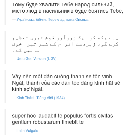
Тому буде хвалити Тебе народ сильний,
місто людів насильників буде боятись Тебе,
Українська Біблія. Переклад Івана Огієнка.
یہ دیکھ کر ایک زورآور قوم تیری تعظیم
کرے گی، زبردست اقوام کے شہر تیرا خوف
مانیں گے۔
Urdu Geo Version (UGV)
Vậy nên một dân cường thạnh sẽ tôn vinh
Ngài; thành của các dân tộc đáng kinh hãi sẽ
kính sợ Ngài.
Kinh Thánh Tiếng Việt (1934)
super hoc laudabit te populus fortis civitas
gentium robustarum timebit te
Latin Vulgate