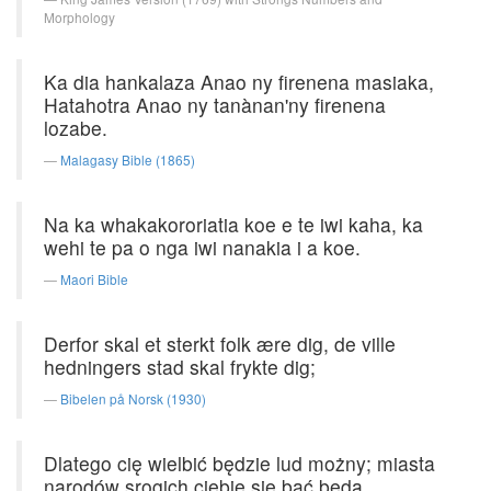
Morphology
Ka dia hankalaza Anao ny firenena masiaka,
Hatahotra Anao ny tanànan'ny firenena
lozabe.
Malagasy Bible (1865)
Na ka whakakororiatia koe e te iwi kaha, ka
wehi te pa o nga iwi nanakia i a koe.
Maori Bible
Derfor skal et sterkt folk ære dig, de ville
hedningers stad skal frykte dig;
Bibelen på Norsk (1930)
Dlatego cię wielbić będzie lud możny; miasta
narodów srogich ciebie się bać będą.