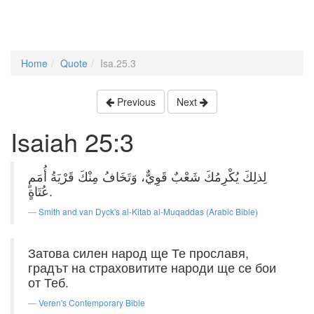
Home
Quote
Isa.25.3
Previous
Next
Isaiah 25:3
لِذلِكَ يُكْرِمُكَ شَعْبٌ قَوِيٌّ، وَتَخَافُ مِنْكَ قَرْيَةُ أُمَمٍ
عُتَاةٍ.
Smith and van Dyck's al-Kitab al-Muqaddas (Arabic Bible)
Затова силен народ ще Те прославя,
градът на страховитите народи ще се бои
от Теб.
Veren's Contemporary Bible