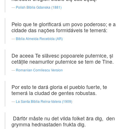
Polish Biblia Gdanska (1881)
Pelo que te glorificará um povo poderoso; e a
cidade das nações formidáveis te temerá:
Bíblia Almeida Recebida (AR)
De aceea Te slăvesc popoarele puternice, şi
cetăţile neamurilor puternice se tem de Tine.
Romanian Cornilescu Version
Por esto te dará gloria el pueblo fuerte, te
temerá la ciudad de gentes robustas.
La Santa Biblia Reina-Valera (1909)
Därför måste nu det vilda folket ära dig, den
grymma hednastaden frukta dig.