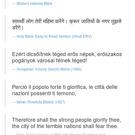
Modern Hebrew Bible
सामर्थी लोग तेरी महिमा करेंगे। क्रूर जातियों के नगर तुझसे
डरेंगे।
Holy Bible: Easy-to-Read Version (Hindi ERV)
Ezért dicsőítnek téged erős népek, erőszakos
pogányok városai félnek téged!
Hungarian Vizsoly (Karoli) Biblia (1590)
Perciò il popolo forte ti glorifica, le città delle
nazioni possenti ti temono,
Italian Riveduta Bibbia (1927)
Therefore shall the strong people glorify thee,
the city of the terrible nations shall fear thee.
King James Version (1769) with Strongs Numbers and