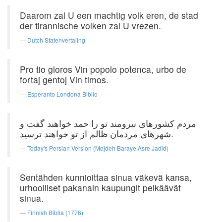
Daarom zal U een machtig volk eren, de stad
der tirannische volken zal U vrezen.
Dutch Statenvertaling
Pro tio gloros Vin popolo potenca, urbo de
fortaj gentoj Vin timos.
Esperanto Londona Biblio
مردم کشورهای نیرومند تو را حمد خواهند گفت و
شهرهای مردمان ظالم از تو خواهند ترسید.
Today's Persian Version (Mojdeh Baraye Asre Jadid)
Sentähden kunnioittaa sinua väkevä kansa,
urhoolliset pakanain kaupungit pelkäävät
sinua.
Finnish Biblia (1776)