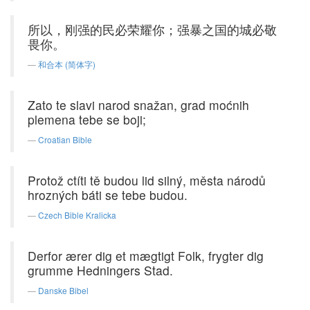
所以，刚强的民必荣耀你；强暴之国的城必敬
畏你。
和合本 (简体字)
Zato te slavi narod snažan, grad moćnih
plemena tebe se boji;
Croatian Bible
Protož ctíti tě budou lid silný, města národů
hrozných báti se tebe budou.
Czech Bible Kralicka
Derfor ærer dig et mægtigt Folk, frygter dig
grumme Hedningers Stad.
Danske Bibel