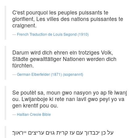
C'est pourquoi les peuples puissants te
glorifient, Les villes des nations puissantes te
craignent.
French Traduction de Louis Segond (1910)
Darum wird dich ehren ein trotziges Volk,
Städte gewalttätiger Nationen werden dich
fürchten.
German Elberfelder (1871) (sogenannt)
Se poutèt sa, moun gwo nasyon yo ap fè lwanj
ou. Lwijanboje ki rete nan lavil gwo peyi yo va
gen krentif pou ou.
Haitian Creole Bible
על כן יכבדוך עם עז קרית גוים עריצים ייראוך׃