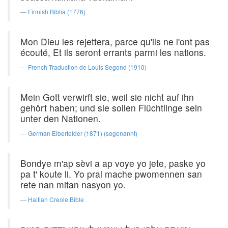
Finnish Biblia (1776)
Mon Dieu les rejettera, parce qu'ils ne l'ont pas
écouté, Et ils seront errants parmi les nations.
French Traduction de Louis Segond (1910)
Mein Gott verwirft sie, weil sie nicht auf ihn
gehört haben; und sie sollen Flüchtlinge sein
unter den Nationen.
German Elberfelder (1871) (sogenannt)
Bondye m'ap sèvi a ap voye yo jete, paske yo
pa t' koute li. Yo pral mache pwomennen san
rete nan mitan nasyon yo.
Haitian Creole Bible