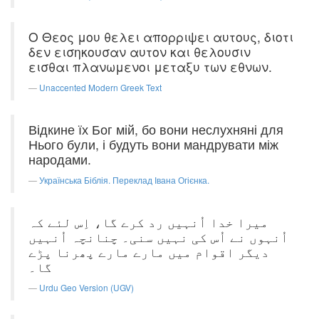
Ο Θεος μου θελει απορριψει αυτους, διοτι
δεν εισηκουσαν αυτον και θελουσιν
εισθαι πλανωμενοι μεταξυ των εθνων.
Unaccented Modern Greek Text
Відкине їх Бог мій, бо вони неслухняні для
Нього були, і будуть вони мандрувати між
народами.
Українська Біблія. Переклад Івана Огієнка.
میرا خدا اُنہیں رد کرے گا، اِس لئے کہ
اُنہوں نے اُس کی نہیں سنی۔ چنانچہ اُنہیں
دیگر اقوام میں مارے مارے پھرنا پڑے
گا۔
Urdu Geo Version (UGV)