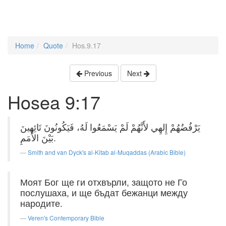
Home
Quote
Hos.9.17
Previous
Next
Hosea 9:17
يَرْفُضُهُمْ إِلهِي لأَنَّهُمْ لَمْ يَسْمَعُوا لَهُ، فَيَكُونُونَ تَائِهِينَ
بَيْنَ الأُمَمِ.
Smith and van Dyck's al-Kitab al-Muqaddas (Arabic Bible)
Моят Бог ще ги отхвърли, защото не Го
послушаха, и ще бъдат бежанци между
народите.
Veren's Contemporary Bible