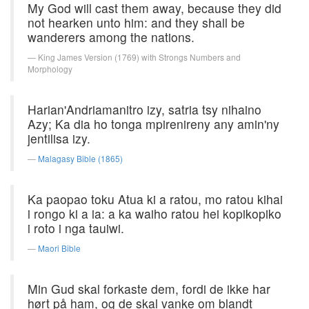
My God will cast them away, because they did
not hearken unto him: and they shall be
wanderers among the nations.
King James Version (1769) with Strongs Numbers and
Morphology
Harian'Andriamanitro izy, satria tsy nihaino
Azy; Ka dia ho tonga mpirenireny any amin'ny
jentilisa izy.
Malagasy Bible (1865)
Ka paopao toku Atua ki a ratou, mo ratou kihai
i rongo ki a ia: a ka waiho ratou hei kopikopiko
i roto i nga tauiwi.
Maori Bible
Min Gud skal forkaste dem, fordi de ikke har
hørt på ham, og de skal vanke om blandt