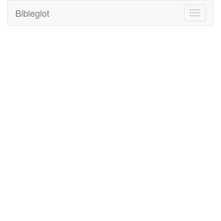
Bibleglot
Toggle
navigati