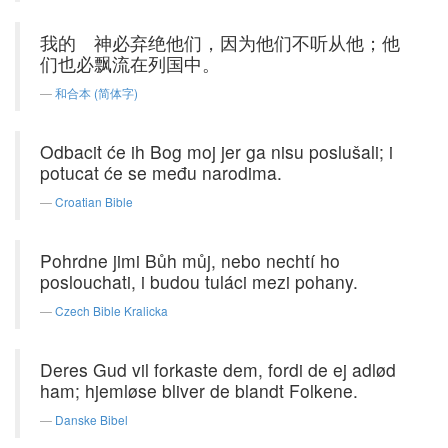
我的 神必弃绝他们，因为他们不听从他；他
们也必飘流在列国中。
和合本 (简体字)
Odbacit će ih Bog moj jer ga nisu poslušali; i
potucat će se među narodima.
Croatian Bible
Pohrdne jimi Bůh můj, nebo nechtí ho
poslouchati, i budou tuláci mezi pohany.
Czech Bible Kralicka
Deres Gud vil forkaste dem, fordi de ej adlød
ham; hjemløse bliver de blandt Folkene.
Danske Bibel