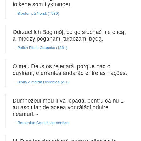
folkene som flyktninger.
Bibelen på Norsk (1930)
Odrzuci ich Bóg mój, bo go słuchać nie chcą;
a między poganami tułaczami będą.
Polish Biblia Gdanska (1881)
O meu Deus os rejeitará, porque não o
ouviram; e errantes andarão entre as nações.
Bíblia Almeida Recebida (AR)
Dumnezeul meu îi va lepăda, pentru că nu L-
au ascultat: de aceea vor rătăci printre
neamuri. -
Romanian Cornilescu Version