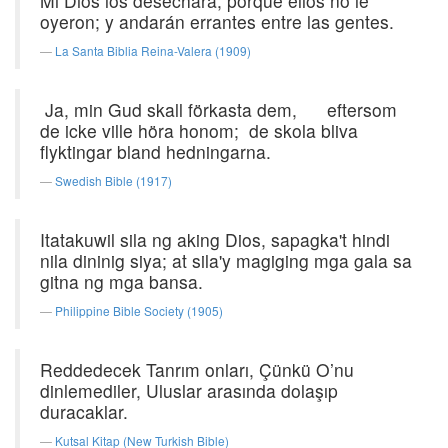
Mi Dios los desechará, porque ellos no le
oyeron; y andarán errantes entre las gentes.
La Santa Biblia Reina-Valera (1909)
Ja, min Gud skall förkasta dem, eftersom
de icke ville höra honom; de skola bliva
flyktingar bland hedningarna.
Swedish Bible (1917)
Itatakuwil sila ng aking Dios, sapagka't hindi
nila dininig siya; at sila'y magiging mga gala sa
gitna ng mga bansa.
Philippine Bible Society (1905)
Reddedecek Tanrım onları, Çünkü O’nu
dinlemediler, Uluslar arasında dolaşıp
duracaklar.
Kutsal Kitap (New Turkish Bible)