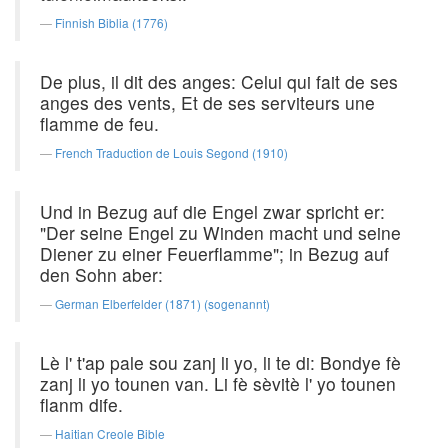
Finnish Biblia (1776)
De plus, il dit des anges: Celui qui fait de ses
anges des vents, Et de ses serviteurs une
flamme de feu.
French Traduction de Louis Segond (1910)
Und in Bezug auf die Engel zwar spricht er:
"Der seine Engel zu Winden macht und seine
Diener zu einer Feuerflamme"; in Bezug auf
den Sohn aber:
German Elberfelder (1871) (sogenannt)
Lè l' t'ap pale sou zanj li yo, li te di: Bondye fè
zanj li yo tounen van. Li fè sèvitè l' yo tounen
flanm dife.
Haitian Creole Bible