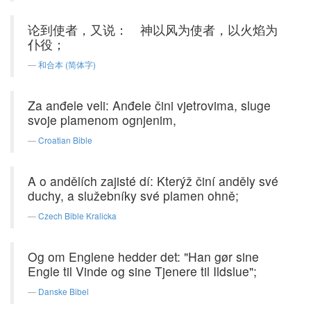
论到使者，又说： 神以风为使者，以火焰为
仆役；
和合本 (简体字)
Za anđele veli: Anđele čini vjetrovima, sluge
svoje plamenom ognjenim,
Croatian Bible
A o andělích zajisté dí: Kterýž činí anděly své
duchy, a služebníky své plamen ohně;
Czech Bible Kralicka
Og om Englene hedder det: "Han gør sine
Engle til Vinde og sine Tjenere til Ildslue";
Danske Bibel