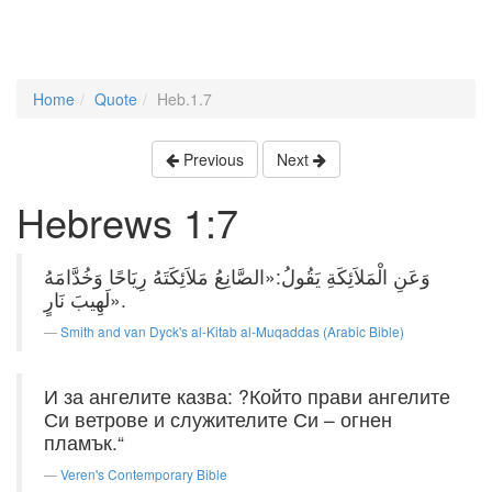
Home
Quote
Heb.1.7
Previous
Next
Hebrews 1:7
وَعَنِ الْمَلاَئِكَةِ يَقُولُ:«الصَّانِعُ مَلاَئِكَتَهُ رِيَاحًا وَخُدَّامَهُ
لَهِيبَ نَارٍ».
Smith and van Dyck's al-Kitab al-Muqaddas (Arabic Bible)
И за ангелите казва: ?Който прави ангелите
Си ветрове и служителите Си – огнен
пламък.“
Veren's Contemporary Bible