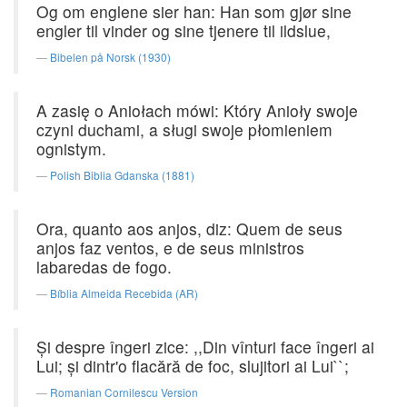
Og om englene sier han: Han som gjør sine
engler til vinder og sine tjenere til ildslue,
Bibelen på Norsk (1930)
A zasię o Aniołach mówi: Który Anioły swoje
czyni duchami, a sługi swoje płomieniem
ognistym.
Polish Biblia Gdanska (1881)
Ora, quanto aos anjos, diz: Quem de seus
anjos faz ventos, e de seus ministros
labaredas de fogo.
Bíblia Almeida Recebida (AR)
Şi despre îngeri zice: ,,Din vînturi face îngeri ai
Lui; şi dintr'o flacără de foc, slujitori ai Lui``;
Romanian Cornilescu Version