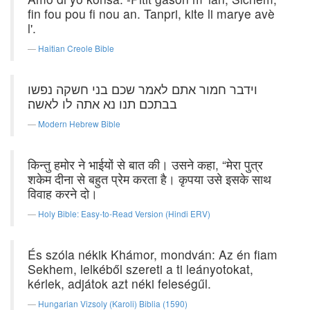
fin fou pou fi nou an. Tanpri, kite li marye avè
l'.
Haitian Creole Bible
וידבר חמור אתם לאמר שכם בני חשקה נפשו
בבתכם תנו נא אתה לו לאשה׃
Modern Hebrew Bible
किन्तु हमोर ने भाईयों से बात की। उसने कहा, “मेरा पुत्र
शकेम दीना से बहुत प्रेम करता है। कृपया उसे इसके साथ
विवाह करने दो।
Holy Bible: Easy-to-Read Version (Hindi ERV)
És szóla nékik Khámor, mondván: Az én fiam
Sekhem, lelkéből szereti a ti leányotokat,
kérlek, adjátok azt néki feleségűl.
Hungarian Vizsoly (Karoli) Biblia (1590)