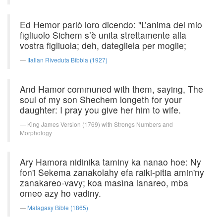
Ed Hemor parlò loro dicendo: "L’anima del mio
figliuolo Sichem s’è unita strettamente alla
vostra figliuola; deh, dategliela per moglie;
Italian Riveduta Bibbia (1927)
And Hamor communed with them, saying, The
soul of my son Shechem longeth for your
daughter: I pray you give her him to wife.
King James Version (1769) with Strongs Numbers and
Morphology
Ary Hamora nidinika taminy ka nanao hoe: Ny
fon'i Sekema zanakolahy efa raiki-pitia amin'ny
zanakareo-vavy; koa masìna ianareo, mba
omeo azy ho vadiny.
Malagasy Bible (1865)