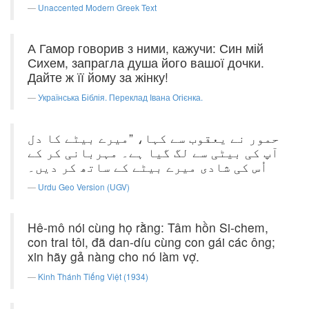
Unaccented Modern Greek Text
А Гамор говорив з ними, кажучи: Син мій
Сихем, запрагла душа його вашої дочки.
Дайте ж її йому за жінку!
Українська Біблія. Переклад Івана Огієнка.
حمور نے یعقوب سے کہا، ”میرے بیٹے کا دل
آپ کی بیٹی سے لگ گیا ہے۔ مہربانی کر کے
اُس کی شادی میرے بیٹے کے ساتھ کر دیں۔
Urdu Geo Version (UGV)
Hê-mô nói cùng họ rằng: Tâm hồn Si-chem,
con trai tôi, đã dan-díu cùng con gái các ông;
xin hãy gả nàng cho nó làm vợ.
Kinh Thánh Tiếng Việt (1934)