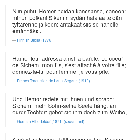
Niin puhui Hemor heidän kanssansa, sanoen:
minun poikani Sikemin sydän halajaa teidän
tyttärenne jälkeen; antakaat siis se hänelle
emännäksi.
Finnish Biblia (1776)
Hamor leur adressa ainsi la parole: Le coeur
de Sichem, mon fils, s'est attaché à votre fille;
donnez-la-lui pour femme, je vous prie.
French Traduction de Louis Segond (1910)
Und Hemor redete mit ihnen und sprach:
Sichem, mein Sohn-seine Seele hängt an
eurer Tochter: gebet sie ihm doch zum Weibe,
German Elberfelder (1871) (sogenannt)
Amò di yo konsa: -Pitit gason m' lan, Sichèm,