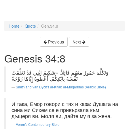
Home
Quote
Gen.34.8
Previous
Next
Genesis 34:8
وَتَكَلَّمَ حَمُورُ مَعَهُمَ قَائِلاً: «شَكِيمُ ابْنِي قَدْ تَعَلَّقَتْ
نَفْسُهُ بِابْنَتِكُمْ. أَعْطُوهُ إِيَّاهَا زَوْجَةً
Smith and van Dyck's al-Kitab al-Muqaddas (Arabic Bible)
И така, Емор говори с тях и каза: Душата на
сина ми Сихем се е привързала към
дъщеря ви. Моля ви, дайте му я за жена.
Veren's Contemporary Bible