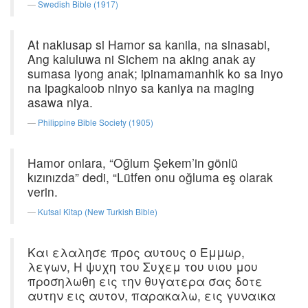
Swedish Bible (1917)
At nakiusap si Hamor sa kanila, na sinasabi,
Ang kaluluwa ni Sichem na aking anak ay
sumasa iyong anak; ipinamamanhik ko sa inyo
na ipagkaloob ninyo sa kaniya na maging
asawa niya.
Philippine Bible Society (1905)
Hamor onlara, “Oğlum Şekem’in gönlü
kızınızda” dedi, “Lütfen onu oğluma eş olarak
verin.
Kutsal Kitap (New Turkish Bible)
Και ελαλησε προς αυτους ο Εμμωρ,
λεγων, Η ψυχη του Συχεμ του υιου μου
προσηλωθη εις την θυγατερα σας δοτε
αυτην εις αυτον, παρακαλω, εις γυναικα