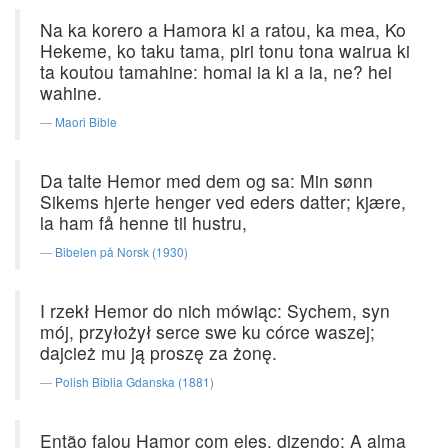
Na ka korero a Hamora ki a ratou, ka mea, Ko
Hekeme, ko taku tama, piri tonu tona wairua ki
ta koutou tamahine: homai ia ki a ia, ne? hei
wahine.
Maori Bible
Da talte Hemor med dem og sa: Min sønn
Sikems hjerte henger ved eders datter; kjære,
la ham få henne til hustru,
Bibelen på Norsk (1930)
I rzekł Hemor do nich mówiąc: Sychem, syn
mój, przyłożył serce swe ku córce waszej;
dajcież mu ją proszę za żonę.
Polish Biblia Gdanska (1881)
Então falou Hamor com eles, dizendo: A alma