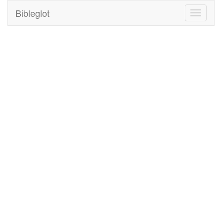
Bibleglot
Toggle
navigati