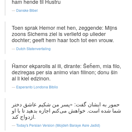
ham hende til Hustru
Danske Bibel
Toen sprak Hemor met hen, zeggende: Mijns
zoons Sichems ziel is verliefd op ulieder
dochter; geeft hem haar toch tot een vrouw.
Dutch Statenvertaling
Ĥamor ekparolis al ili, dirante: Ŝeĥem, mia filo,
deziregas per sia animo vian filinon; donu ŝin
al li kiel edzinon.
Esperanto Londona Biblio
حمور به ‌ایشان‌ گفت‌: «پسر من‌ شكیم ‌عاشق ‌دختر
شما شده‌ است‌. خواهش ‌می‌كنم ‌اجازه ‌بدهید تا با او
ازدواج ‌كند.
Today's Persian Version (Mojdeh Baraye Asre Jadid)