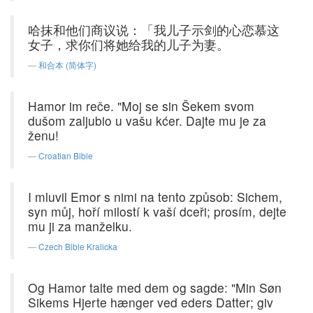
哈抹和他们商议说：「我儿子示剑的心恋慕这
女子，求你们将她给我的儿子为妻。
和合本 (简体字)
Hamor im reče. "Moj se sin Šekem svom
dušom zaljubio u vašu kćer. Dajte mu je za
ženu!
Croatian Bible
I mluvil Emor s nimi na tento způsob: Sichem,
syn můj, hoří milostí k vaší dceři; prosím, dejte
mu ji za manželku.
Czech Bible Kralicka
Og Hamor talte med dem og sagde: "Min Søn
Sikems Hjerte hænger ved eders Datter; giv