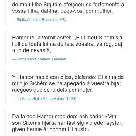
de meu filho Siquém afeiçoou-se fortemente a
vossa filha; dai-lha, peço-vos, por mulher.
Bíblia Almeida Recebida (AR)
Hamor le -a vorbit astfel: ,,Fiul meu Sihem s'a
lipit cu toată inima de fata voastră; vă rog, daţi
-i -o de nevastă,
Romanian Cornilescu Version
Y Hamor habló con ellos, diciendo: El alma de
mi hijo Sichêm se ha apegado á vuestra hija;
ruégoos que se la deis por mujer.
La Santa Biblia Reina-Valera (1909)
Då talade Hamor med dem och sade: »Min
son Sikems hjärta har fäst sig vid eder syster;
given henne åt honom till hustru.