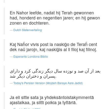
En Nahor leefde, nadat hij Terah gewonnen
had, honderd en negentien jaren; en hij gewon
zonen en dochteren.
Dutch Statenvertaling
Kaj Naĥor vivis post la naskiĝo de Teraĥ cent
dek naŭ jarojn, kaj naskiĝis al li filoj kaj filinoj.
Esperanto Londona Biblio
بعد از آن‌ صد و نوزده ‌سال‌ دیگر زندگی كرد و دارای
پسران‌ و دختران ‌دیگر شد.
Today's Persian Version (Mojdeh Baraye Asre Jadid)
Ja eli sitte sata ja yhdeksäntoistakymmentä
ajastaikaa, ja siitti poikia ja tyttäriä.