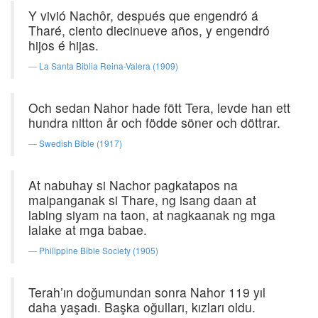
Y vivió Nachôr, después que engendró á
Tharé, ciento diecinueve años, y engendró
hijos é hijas.
La Santa Biblia Reina-Valera (1909)
Och sedan Nahor hade fött Tera, levde han ett
hundra nitton år och födde söner och döttrar.
Swedish Bible (1917)
At nabuhay si Nachor pagkatapos na
maipanganak si Thare, ng isang daan at
labing siyam na taon, at nagkaanak ng mga
lalake at mga babae.
Philippine Bible Society (1905)
Terah’ın doğumundan sonra Nahor 119 yıl
daha yaşadı. Başka oğulları, kızları oldu.