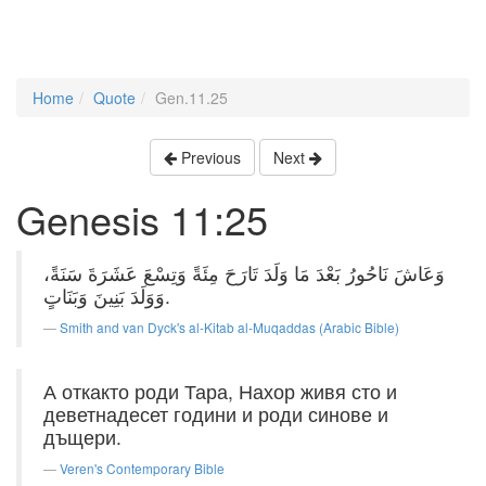
Home
Quote
Gen.11.25
Previous
Next
Genesis 11:25
وَعَاشَ نَاحُورُ بَعْدَ مَا وَلَدَ تَارَحَ مِئَةً وَتِسْعَ عَشَرَةَ سَنَةً،
وَوَلَدَ بَنِينَ وَبَنَاتٍ.
Smith and van Dyck's al-Kitab al-Muqaddas (Arabic Bible)
А откакто роди Тара, Нахор живя сто и
деветнадесет години и роди синове и
дъщери.
Veren's Contemporary Bible