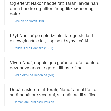
Og efterat Nakor hadde fått Tarah, levde han
ennu hundre og nitten år og fikk sønner og
døtre.
Bibelen på Norsk (1930)
I żył Nachor po spłodzeniu Tarego sto lat i
dziewiętnaście lat, i spłodził syny i córki.
Polish Biblia Gdanska (1881)
Viveu Naor, depois que gerou a Tera, cento e
dezenove anos; e gerou filhos e filhas.
Bíblia Almeida Recebida (AR)
După naşterea lui Terah, Nahor a mai trăit o
sută nouăsprezece ani; şi a născut fii şi fiice.
Romanian Cornilescu Version