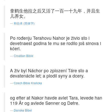
拿鹤生他拉之后又活了一百一十九年，并且生
儿养女。
和合本 (简体字)
Po rođenju Terahovu Nahor je živio sto i
devetnaest godina te mu se rodilo još sinova i
kćeri.
Croatian Bible
A živ byl Náchor po zplození Táre sto a
devatenácte let; a plodil syny a dcery.
Czech Bible Kralicka
og efter at Nakor havde avlet Tara, levede han
119 År og avlede Sønner og Døtre.
Danske Bibel