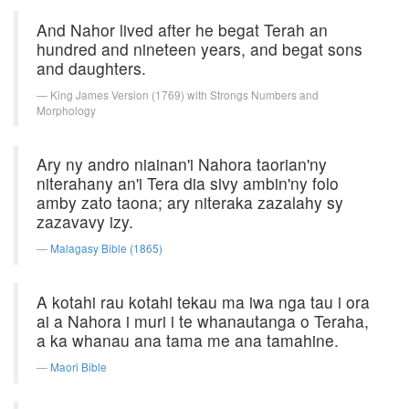
And Nahor lived after he begat Terah an
hundred and nineteen years, and begat sons
and daughters.
King James Version (1769) with Strongs Numbers and
Morphology
Ary ny andro niainan'i Nahora taorian'ny
niterahany an'i Tera dia sivy ambin'ny folo
amby zato taona; ary niteraka zazalahy sy
zazavavy izy.
Malagasy Bible (1865)
A kotahi rau kotahi tekau ma iwa nga tau i ora
ai a Nahora i muri i te whanautanga o Teraha,
a ka whanau ana tama me ana tamahine.
Maori Bible