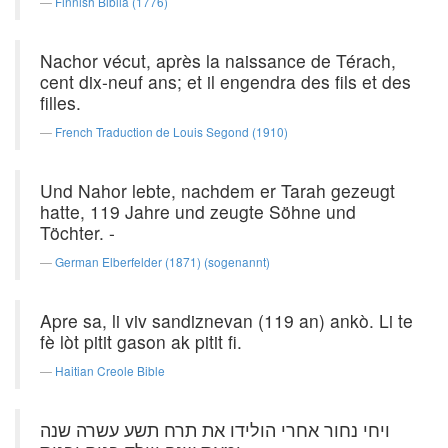
Finnish Biblia (1776)
Nachor vécut, après la naissance de Térach,
cent dix-neuf ans; et il engendra des fils et des
filles.
French Traduction de Louis Segond (1910)
Und Nahor lebte, nachdem er Tarah gezeugt
hatte, 119 Jahre und zeugte Söhne und
Töchter. -
German Elberfelder (1871) (sogenannt)
Apre sa, li viv sandiznevan (119 an) ankò. Li te
fè lòt pitit gason ak pitit fi.
Haitian Creole Bible
ויחי נחור אחרי הולידו את תרח תשע עשרה שנה