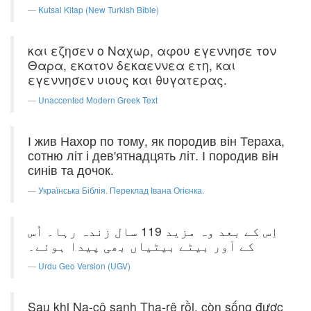
Kutsal Kitap (New Turkish Bible)
και εζησεν ο Ναχωρ, αφου εγεννησε τον
Θαρα, εκατον δεκαεννεα ετη, και
εγεννησεν υιους και θυγατερας.
Unaccented Modern Greek Text
І жив Нахор по тому, як породив він Тераха,
сотню літ і дев'ятнадцять літ. І породив він
синів та дочок.
Українська Біблія. Переклад Івана Огієнка.
اِس کے بعد وہ مزید 119 سال زندہ رہا۔ اُس
کے اَور بیٹے بیٹیاں بھی پیدا ہوئے۔
Urdu Geo Version (UGV)
Sau khi Na-cô sanh Tha-rê rồi, còn sống được