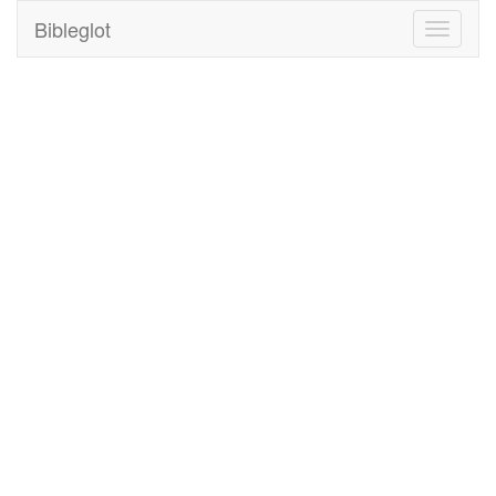
Bibleglot
Toggle
navigati