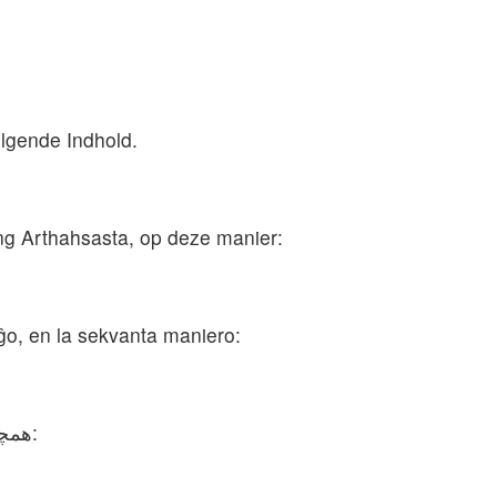
ølgende Indhold.
ing Arthahsasta, op deze manier:
eĝo, en la sekvanta maniero:
همچنین رحوم فرماندار، و شمشایی منشی ایالت نامهٔ زیر را دربارهٔ اورشلیم به اردشیر شاهنشاه پارس نوشتند: