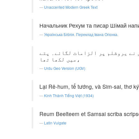
Unaccented Modern Greek Text
Начальник Рехум та писар Шімай напи
Українська Біблія. Переклад Івана Огієнка.
ں نے یروشلم پر الزامات لگائے۔ پتے
میں لکھا تھا،
Urdu Geo Version (UGV)
Lại Rê-hum, tể tướng, và Sim-sai, thơ ký
Kinh Thánh Tiếng Việt (1934)
Reum Beelteem et Samsai scriba scripse
Latin Vulgate