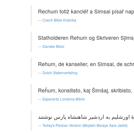
Rechum totiž kancléř a Simsai písař napsa
Czech Bible Kralicka
Statholderen Rehum og Skriveren Sjimsja
Danske Bibel
Rehum, de kanselier, en Simsai, de schr
Dutch Statenvertaling
Reĥum, konsilisto, kaj Ŝimŝaj, skribisto,
Esperanto Londona Biblio
Today's Persian Version (Mojdeh Baraye Asre Jadid)