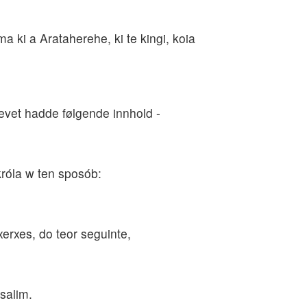
 ki a Arataherehe, ki te kingi, koia
evet hadde følgende innhold -
króla w ten sposób:
erxes, do teor seguinte,
salim.