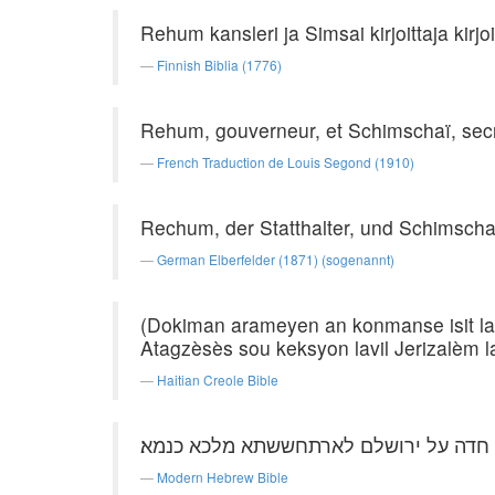
Rehum kansleri ja Simsai kirjoittaja kirj
Finnish Biblia (1776)
Rehum, gouverneur, et Schimschaï, secrét
French Traduction de Louis Segond (1910)
Rechum, der Statthalter, und Schimschai
German Elberfelder (1871) (sogenannt)
(Dokiman arameyen an konmanse isit la)
Atagzèsès sou keksyon lavil Jerizalèm lan
Haitian Creole Bible
 חדה על ירושלם לארתחששתא מלכא כנמא׃
Modern Hebrew Bible