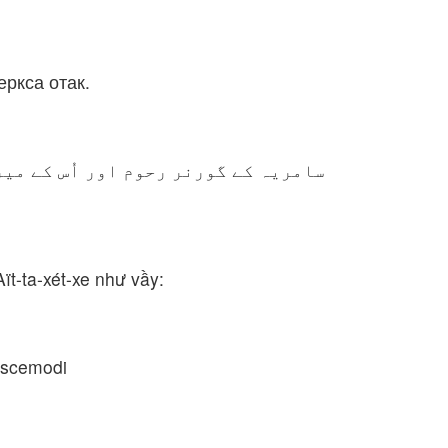
ркса отак.
سامریہ کے گورنر رحوم اور اُس کے می
ït-ta-xét-xe như vầy:
uscemodi