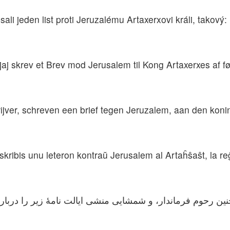
li jeden list proti Jeruzalému Artaxerxovi králi, takový:
j skrev et Brev mod Jerusalem til Kong Artaxerxes af f
ijver, schreven een brief tegen Jeruzalem, aan den kon
 skribis unu leteron kontraŭ Jerusalem al Artaĥŝaŝt, la r