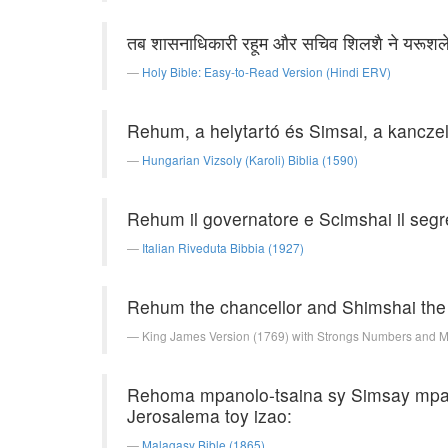
तब शासनाधिकारी रहूम और सचिव शिलशै ने यरूशलेम के
Holy Bible: Easy-to-Read Version (Hindi ERV)
Rehum, a helytartó és Simsai, a kanczel
Hungarian Vizsoly (Karoli) Biblia (1590)
Rehum il governatore e Scimshai il segre
Italian Riveduta Bibbia (1927)
Rehum the chancellor and Shimshai the sc
King James Version (1769) with Strongs Numbers and 
Rehoma mpanolo-tsaina sy Simsay mpanor
Jerosalema toy izao:
Malagasy Bible (1865)