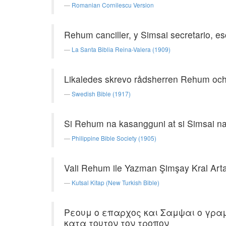
Romanian Cornilescu Version
Rehum canciller, y Simsai secretario, es
La Santa Biblia Reina-Valera (1909)
Likaledes skrevo rådsherren Rehum och s
Swedish Bible (1917)
Si Rehum na kasangguni at si Simsai na 
Philippine Bible Society (1905)
Vali Rehum ile Yazman Şimşay Kral Artah
Kutsal Kitap (New Turkish Bible)
Ρεουμ ο επαρχος και Σαμψαι ο γρα
κατα τουτον τον τροπον