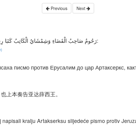
Previous
Next
رَحُومُ صَاحِبُ الْقَضَاءِ وَشِمْشَايُ الْكَاتِبُ كَتَبَا رِسَالَةً ضِدَّ أُورُشَلِيمَ إِلَى أَرْتَحْشَسْتَا الْمَلِكِ هكَذَا:
e)
саха писмо против Ерусалим до цар Артаксеркс, как
，也上本奏告亚达薛西王。
j napisali kralju Artakserksu slijedeće pismo protiv Jeru