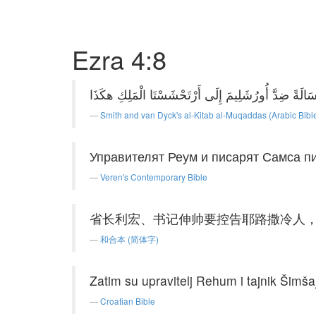
Ezra 4:8
Smith and van Dyck's al-Kitab al-Muqaddas (Arabic Bibl
Управителят Реум и писарят Самса пи
Veren's Contemporary Bible
省长利宏、书记伸帅要控告耶路撒冷人
和合本 (简体字)
Zatim su upravitelj Rehum i tajnik Šimša
Croatian Bible