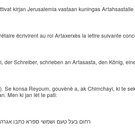
oittivat kirjan Jerusalemia vastaan kuningas Artahsastalle
aire écrivirent au roi Artaxerxès la lettre suivante con
, der Schreiber, schrieben an Artasasta, den König, eine
. Se konsa Reyoum, gouvènè a, ak Chimchayi, ki te sekr
. Men ki jan lèt te pati:
רחום בעל טעם ושמשי ספרא כתבו אגרה