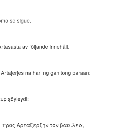
como se sigue.
tasasta av följande innehåll.
Artajerjes na hari ng ganitong paraan:
up şöyleydi:
 προς Αρταξερξην τον βασιλεα,