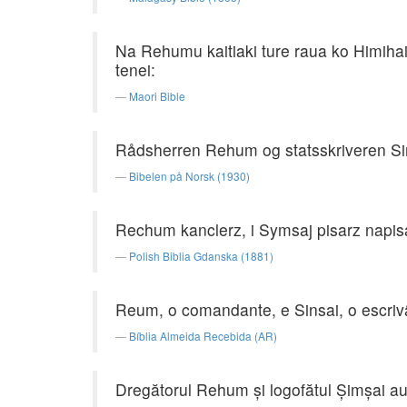
Na Rehumu kaitiaki ture raua ko Himihai 
tenei:
Maori Bible
Rådsherren Rehum og statsskriveren Sims
Bibelen på Norsk (1930)
Rechum kanclerz, i Symsaj pisarz napisa
Polish Biblia Gdanska (1881)
Reum, o comandante, e Sinsai, o escrivã
Bíblia Almeida Recebida (AR)
Dregătorul Rehum şi logofătul Şimşai au 