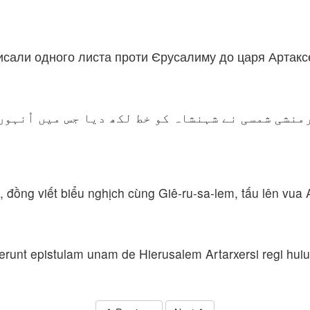
сали одного листа проти Єрусалиму до царя Артаксе
رمنشی شمسی نے شہنشاہ کو خط لکھ دیا جس میں اُنہو
, đồng viết biểu nghịch cùng Giê-ru-sa-lem, tấu lên vua A
runt epistulam unam de Hierusalem Artarxersi regi hui