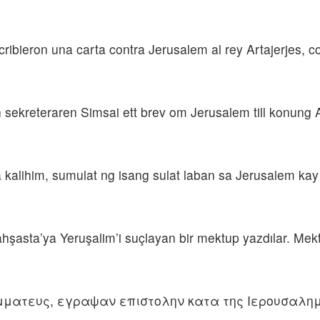
cribieron una carta contra Jerusalem al rey Artajerjes, 
ekreteraren Simsai ett brev om Jerusalem till konung Ar
kalihim, sumulat ng isang sulat laban sa Jerusalem kay 
şasta’ya Yeruşalim’i suçlayan bir mektup yazdılar. Mekt
μματευς, εγραψαν επιστολην κατα της Ιερουσαλημ