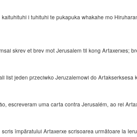
kaituhituhi i tuhituhi te pukapuka whakahe mo Hiruharama
ai skrev et brev mot Jerusalem til kong Artaxerxes; br
li list jeden przeciwko Jeruzalemowi do Artakserksesa 
o, escreveram uma carta contra Jerusalém, ao rei Artax
scris împăratului Artaxerxe scrisoarea următoare la Ieru