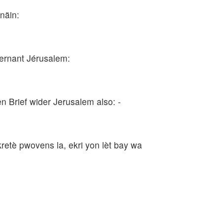
 näin:
cernant Jérusalem:
n Brief wider Jerusalem also: -
etè pwovens la, ekri yon lèt bay wa