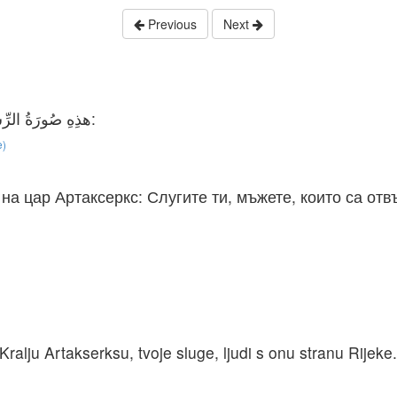
Previous
Next
هذِهِ صُورَةُ الرِّسَالَةِ الَّتِي أَرْسَلُوهَا إِلَيْهِ، إِلَى أَرْتَحْشَسْتَا الْمَلِكِْ:
e)
на цар Артаксеркс: Слугите ти, мъжете, които са отвъ
：
Kralju Artakserksu, tvoje sluge, ljudi s onu stranu Rijeke