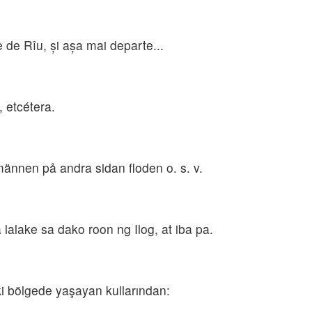
e de Rîu, şi aşa mai departe...
, etcétera.
männen på andra sidan floden o. s. v.
lalake sa dako roon ng Ilog, at iba pa.
ki bölgede yaşayan kullarından: