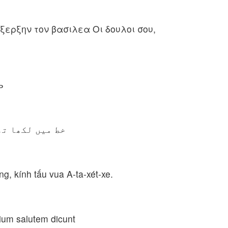
ξερξην τον βασιλεα Οι δουλοι σου,
ь
خط میں لکھا تھ
ng, kính tấu vua A-ta-xét-xe.
vium salutem dicunt