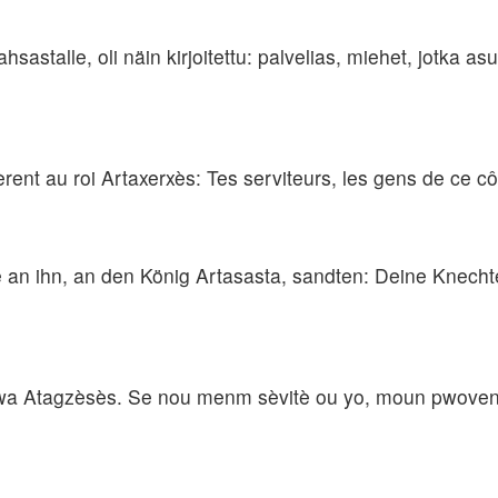
hsastalle, oli näin kirjoitettu: palvelias, miehet, jotka asu
oyèrent au roi Artaxerxès: Tes serviteurs, les gens de ce cô
sie an ihn, an den König Artasasta, sandten: Deine Knech
wa Atagzèsès. Se nou menm sèvitè ou yo, moun pwovens lò