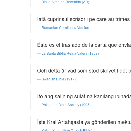
Bíblia Almeida Recebida (AR)
Iată cuprinsul scrisorii pe care au trime
Romanian Cornilescu Version
Éste es el traslado de la carta que enviar
La Santa Biblia Reina-Valera (1909)
Och detta är vad som stod skrivet i det 
Swedish Bible (1917)
Ito ang salin ng sulat na kanilang ipina
Philippine Bible Society (1905)
İşte Kral Artahşasta’ya gönderilen mektu
Kutsal Kitap (New Turkish Bible)