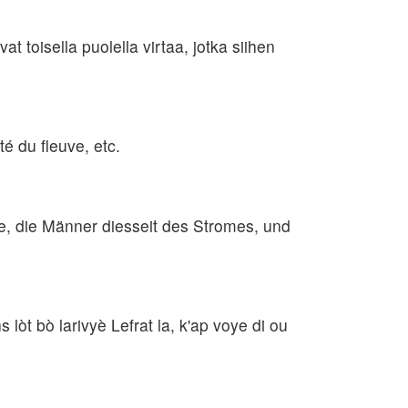
vat toisella puolella virtaa, jotka siihen
té du fleuve, etc.
te, die Männer diesseit des Stromes, und
t bò larivyè Lefrat la, k'ap voye di ou