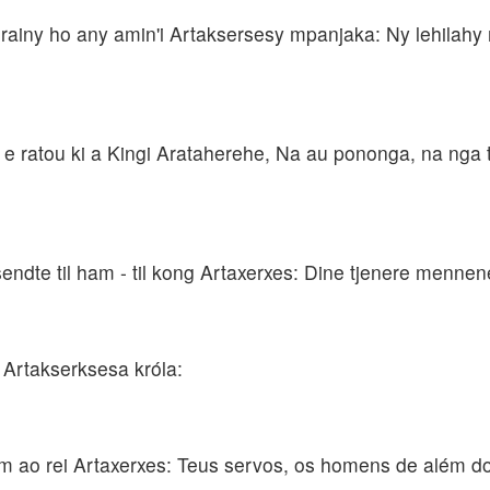
drainy ho any amin'i Artaksersesy mpanjaka: Ny lehilah
e ratou ki a Kingi Arataherehe, Na au pononga, na nga ta
sendte til ham - til kong Artaxerxes: Dine tjenere mennen
do Artakserksesa króla:
am ao rei Artaxerxes: Teus servos, os homens de além d