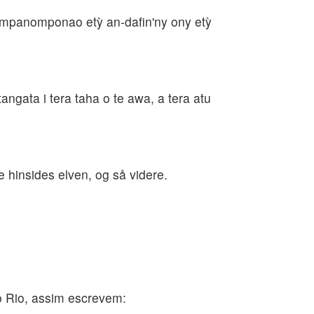
y mpanomponao etỳ an-dafin'ny ony etỳ
ngata i tera taha o te awa, a tera atu
e hinsides elven, og så videre.
o Rio, assim escrevem: