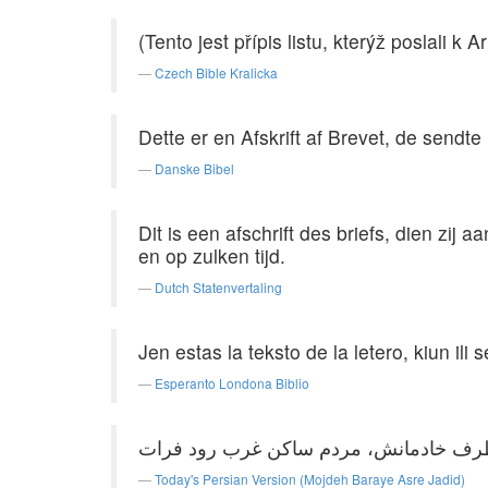
(Tento jest přípis listu, kterýž poslali k A
Czech Bible Kralicka
Dette er en Afskrift af Brevet, de sendt
Danske Bibel
Dit is een afschrift des briefs, dien zi
en op zulken tijd.
Dutch Statenvertaling
Jen estas la teksto de la letero, kiun ili s
Esperanto Londona Biblio
Today's Persian Version (Mojdeh Baraye Asre Jadid)