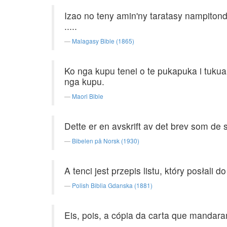
Izao no teny amin'ny taratasy nampiton
.....
Malagasy Bible (1865)
Ko nga kupu tenei o te pukapuka i tukua 
nga kupu.
Maori Bible
Dette er en avskrift av det brev som de 
Bibelen på Norsk (1930)
A tenci jest przepis listu, który posłali 
Polish Biblia Gdanska (1881)
Eis, pois, a cópia da carta que mandar