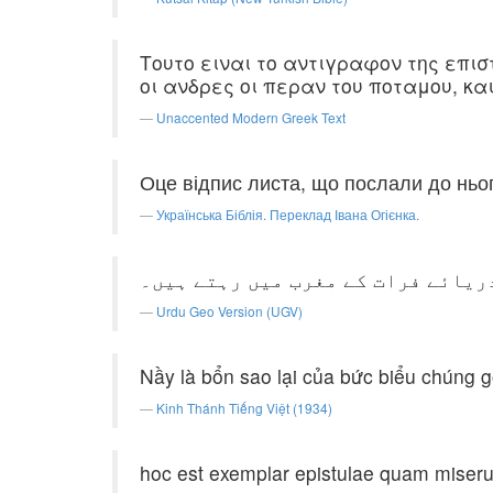
Τουτο ειναι το αντιγραφον της επισ
οι ανδρες οι περαν του ποταμου, και
Unaccented Modern Greek Text
Оце відпис листа, що послали до ньог
Українська Біблія. Переклад Івана Огієнка.
دریائے فرات کے مغرب میں رہتے ہیں۔
Urdu Geo Version (UGV)
Nầy là bổn sao lại của bức biểu chúng gở
Kinh Thánh Tiếng Việt (1934)
hoc est exemplar epistulae quam miserunt