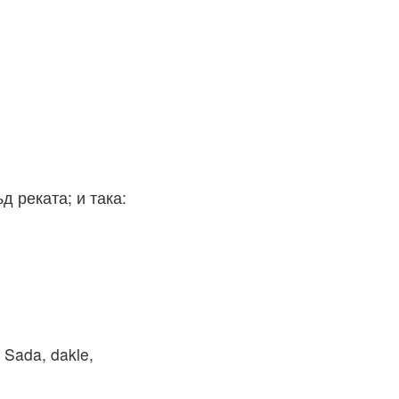
д реката; и така:
. Sada, dakle,