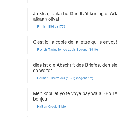
Ja kirja, jonka he lähettivät kuningas Arta
aikaan olivat.
Finnish Biblia (1776)
C'est ici la copie de la lettre qu'ils env
French Traduction de Louis Segond (1910)
dies ist die Abschrift des Briefes, den 
so weiter.
German Elberfelder (1871) (sogenannt)
Men kopi lèt yo te voye bay wa a. -Pou 
bonjou.
Haitian Creole Bible