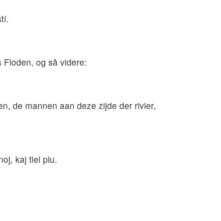
tí.
s Floden, og så videre:
en, de mannen aan deze zijde der rivier,
oj, kaj tiel plu.