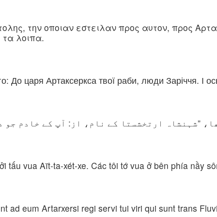
τολης, την οποιαν εστειλαν προς αυτον, προς Αρτα
 τα λοιπα.
о: До царя Артаксеркса твої раби, люди Заріччя. І ос
ا، ”شہنشاہ ارتخشستا کے نام، از: آپ کے خادم جو 
i tấu vua Aït-ta-xét-xe. Các tôi tớ vua ở bên phía nầy sô
 ad eum Artarxersi regi servi tui viri qui sunt trans Flu