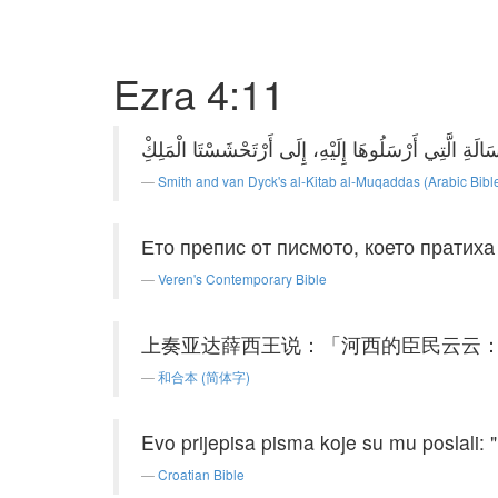
Ezra 4:11
Smith and van Dyck's al-Kitab al-Muqaddas (Arabic Bibl
Ето препис от писмото, което пратиха 
Veren's Contemporary Bible
上奏亚达薛西王说：「河西的臣民云云
和合本 (简体字)
Evo prijepisa pisma koje su mu poslali: "
Croatian Bible