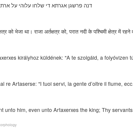
דנה פרשגן אגרתא די שלחו עלוהי על ארת
षत्र को भेजा था। राजा अर्तक्षत्र को, परात नदी के पश्चिमी क्षेत्र में रह
rxes királyhoz küldének: "A te szolgáid, a folyóvizen túl 
l re Artaserse: "I tuoi servi, la gente d’oltre il fiume, ecc
sent unto him, even unto Artaxerxes the king; Thy servants
Morphology