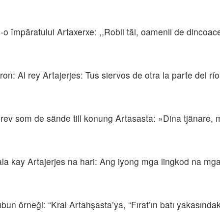
s -o împăratului Artaxerxe: ,,Robii tăi, oamenii de dincoac
on: Al rey Artajerjes: Tus siervos de otra la parte del río
brev som de sände till konung Artasasta: »Dina tjänare, 
dala kay Artajerjes na hari: Ang iyong mga lingkod na mga 
bun örneği: “Kral Artahşasta’ya, “Fırat’ın batı yakasında