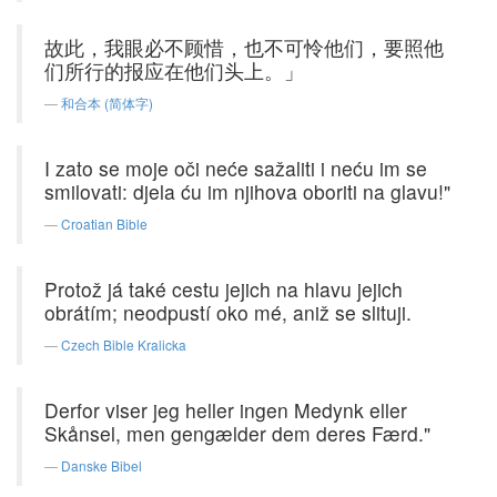
故此，我眼必不顾惜，也不可怜他们，要照他
们所行的报应在他们头上。」
和合本 (简体字)
I zato se moje oči neće sažaliti i neću im se
smilovati: djela ću im njihova oboriti na glavu!"
Croatian Bible
Protož já také cestu jejich na hlavu jejich
obrátím; neodpustí oko mé, aniž se slituji.
Czech Bible Kralicka
Derfor viser jeg heller ingen Medynk eller
Skånsel, men gengælder dem deres Færd."
Danske Bibel