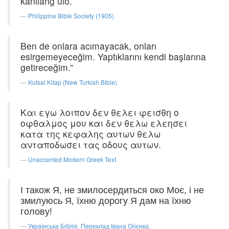
kanilang ulo.
Philippine Bible Society (1905)
Ben de onlara acımayacak, onları
esirgemeyeceğim. Yaptıklarını kendi başlarına
getireceğim.”
Kutsal Kitap (New Turkish Bible)
Και εγω λοιπον δεν θελει φεισθη ο
οφθαλμος μου και δεν θελω ελεησει
κατα της κεφαλης αυτων θελω
ανταποδωσει τας οδους αυτων.
Unaccented Modern Greek Text
І також Я, не змилосердиться око Моє, і не
змилуюсь Я, їхню дорогу Я дам на їхню
голову!
Українська Біблія. Переклад Івана Огієнка.