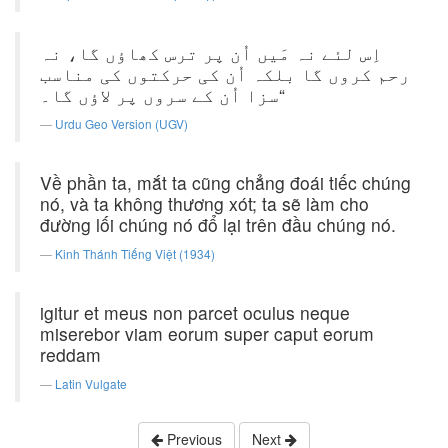
اِس لئے نہ مَیں اُن پر ترس کھاؤں گا، نہ
رحم کروں گا بلکہ اُن کی حرکتوں کی مناسب
سزا اُن کے سروں پر لاؤں گا۔“
Urdu Geo Version (UGV)
Về phần ta, mắt ta cũng chẳng đoái tiếc chúng
nó, và ta không thương xót; ta sẽ làm cho
đường lối chúng nó đổ lại trên đầu chúng nó.
Kinh Thánh Tiếng Việt (1934)
igitur et meus non parcet oculus neque
miserebor viam eorum super caput eorum
reddam
Latin Vulgate
Previous
Next