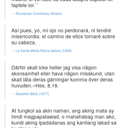
faptele lor.``
Romanian Cornilescu Version
Así pues, yo, mi ojo no perdonará, ni tendré
misericordia: el camino de ellos tornaré sobre
su cabeza.
La Santa Biblia Reina-Valera (1909)
Därför skall icke heller jag visa någon
skonsamhet eller hava någon misskund, utan
skall låta deras gärningar komma över deras
huvuden.»Hes. 8,18.
Swedish Bible (1917)
At tungkol sa akin naman, ang aking mata ay
hindi magpapatawad, o mahahabag man ako,
kundi aking ipadadanas ang kanilang lakad sa