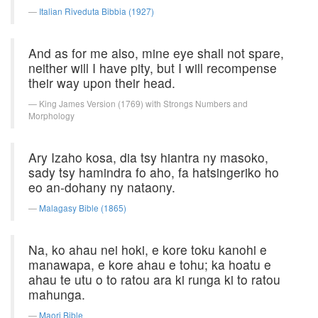
Italian Riveduta Bibbia (1927)
And as for me also, mine eye shall not spare,
neither will I have pity, but I will recompense
their way upon their head.
King James Version (1769) with Strongs Numbers and
Morphology
Ary Izaho kosa, dia tsy hiantra ny masoko,
sady tsy hamindra fo aho, fa hatsingeriko ho
eo an-dohany ny nataony.
Malagasy Bible (1865)
Na, ko ahau nei hoki, e kore toku kanohi e
manawapa, e kore ahau e tohu; ka hoatu e
ahau te utu o to ratou ara ki runga ki to ratou
mahunga.
Maori Bible