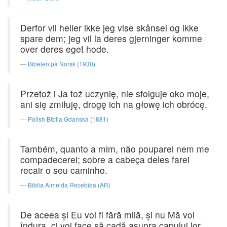
Derfor vil heller ikke jeg vise skånsel og ikke
spare dem; jeg vil la deres gjerninger komme
over deres eget hode.
Bibelen på Norsk (1930)
Przetoż i Ja toż uczynię, nie sfolguje oko moje,
ani się zmiłuję, drogę ich na głowę ich obrócę.
Polish Biblia Gdanska (1881)
Também, quanto a mim, não pouparei nem me
compadecerei; sobre a cabeça deles farei
recair o seu caminho.
Bíblia Almeida Recebida (AR)
De aceea şi Eu voi fi fără milă, şi nu Mă voi
îndura, ci voi face să cadă asupra capului lor