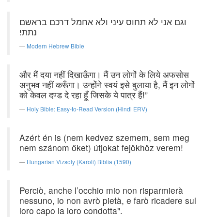
וגם אני לא תחוס עיני ולא אחמל דרכם בראשם
נתתי׃
Modern Hebrew Bible
और मैं दया नहीं दिखाऊँगा। मैं उन लोगों के लिये अफसोस
अनुभव नहीं करूँगा। उन्होंने स्वयं इसे बुलाया है, मैं इन लोगों
को केवल दण्ड दे रहा हूँ जिसके ये पात्र हैं!”
Holy Bible: Easy-to-Read Version (Hindi ERV)
Azért én is (nem kedvez szemem, sem meg
nem szánom őket) útjokat fejökhöz verem!
Hungarian Vizsoly (Karoli) Biblia (1590)
Perciò, anche l’occhio mio non risparmierà
nessuno, io non avrò pietà, e farò ricadere sul
loro capo la loro condotta".