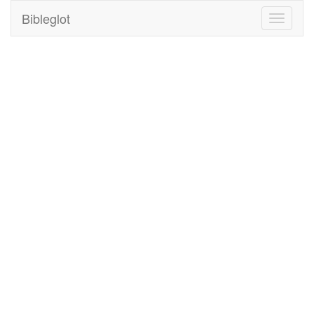
Bibleglot
Toggle
navigati