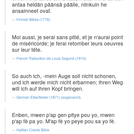
antaa heidän päänsä päälle, niinkuin he
ansainneet ovat.
Finnish Biblia (1776)
Moi aussi, je serai sans pitié, et je n'aurai point
de miséricorde; je ferai retomber leurs oeuvres
sur leur tête.
French Traduction de Louis Segond (1910)
So auch ich, -mein Auge soll nicht schonen,
und ich werde mich nicht erbarmen; ihren Weg
will ich auf ihren Kopf bringen.
German Elberfelder (1871) (sogenannt)
Enben, mwen p'ap gen pitye pou yo, mwen
p'ap fè pa yo. M'ap fè yo peye pou sa yo fè.
Haitian Creole Bible