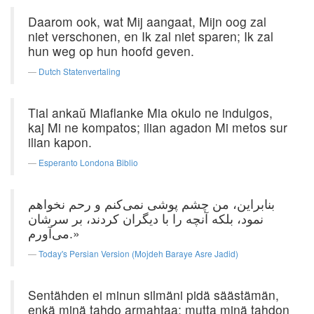
Daarom ook, wat Mij aangaat, Mijn oog zal
niet verschonen, en Ik zal niet sparen; Ik zal
hun weg op hun hoofd geven.
Dutch Statenvertaling
Tial ankaŭ Miaflanke Mia okulo ne indulgos,
kaj Mi ne kompatos; ilian agadon Mi metos sur
ilian kapon.
Esperanto Londona Biblio
بنابراین، من چشم پوشی نمی‌کنم و رحم نخواهم
نمود، بلکه آنچه را با دیگران کردند، بر سرشان
می‌آورم.»
Today's Persian Version (Mojdeh Baraye Asre Jadid)
Sentähden ei minun silmäni pidä säästämän,
enkä minä tahdo armahtaa; mutta minä tahdon