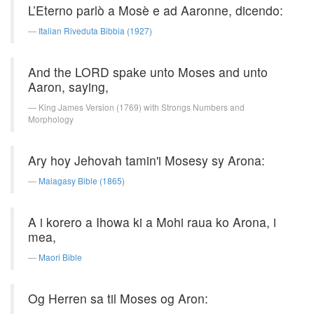
L’Eterno parlò a Mosè e ad Aaronne, dicendo:
Italian Riveduta Bibbia (1927)
And the LORD spake unto Moses and unto
Aaron, saying,
King James Version (1769) with Strongs Numbers and
Morphology
Ary hoy Jehovah tamin'i Mosesy sy Arona:
Malagasy Bible (1865)
A i korero a Ihowa ki a Mohi raua ko Arona, i
mea,
Maori Bible
Og Herren sa til Moses og Aron: