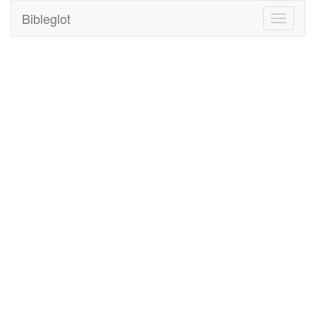
Bibleglot
Toggle
navigati