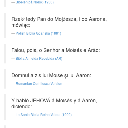
Bibelen på Norsk (1930)
Rzekł tedy Pan do Mojżesza, i do Aarona,
mówiąc:
Polish Biblia Gdanska (1881)
Falou, pois, o Senhor a Moisés e Arão:
Bíblia Almeida Recebida (AR)
Domnul a zis lui Moise şi lui Aaron:
Romanian Cornilescu Version
Y habló JEHOVÁ á Moisés y á Aarón,
diciendo:
La Santa Biblia Reina-Valera (1909)