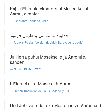
Kaj la Eternulo ekparolis al Moseo kaj al
Aaron, dirante:
Esperanto Londona Biblio
خداوند به موسی و هارون فرمود:
Today's Persian Version (Mojdeh Baraye Asre Jadid)
Ja Herra puhui Mosekselle ja Aaronille,
sanoen:
Finnish Biblia (1776)
L'Eternel dit à Moïse et à Aaron:
French Traduction de Louis Segond (1910)
Und Jehova redete zu Mose und zu Aaron und