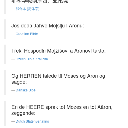
耶和华晓谕摩西、亚伦说：
和合本 (简体字)
Još doda Jahve Mojsiju i Aronu:
Croatian Bible
I řekl Hospodin Mojžíšovi a Aronovi takto:
Czech Bible Kralicka
Og HERREN talede til Moses og Aron og
sagde:
Danske Bibel
En de HEERE sprak tot Mozes en tot Aäron,
zeggende:
Dutch Statenvertaling