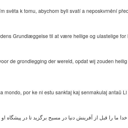
m světa k tomu, abychom byli svatí a neposkvrnění před
dens Grundlæggelse til at være hellige og ulastelige for
 voor de grondlegging der wereld, opdat wij zouden heilig
de la mondo, por ke ni estu sanktaj kaj senmakulaj antaŭ L
خدا ما را قبل از آفرینش دنیا در مسیح برگزید تا در پیشگاه 