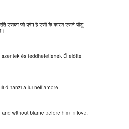
 प्रति उसका जो प्रेम है उसी के कारण उसने यीशु
था।
i szentek és feddhetetlenek Ő előtte
li dinanzi a lui nell’amore,
y and without blame before him in love: