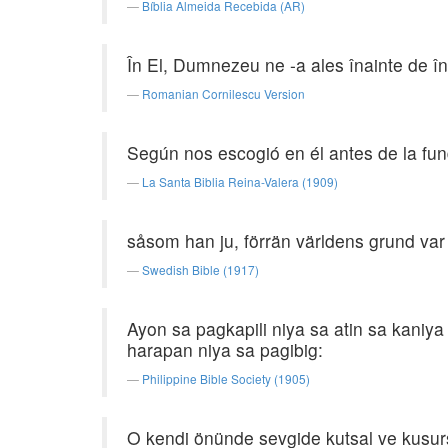
Bíblia Almeida Recebida (AR)
În El, Dumnezeu ne -a ales înainte de înt
Romanian Cornilescu Version
Según nos escogió en él antes de la fu
La Santa Biblia Reina-Valera (1909)
såsom han ju, förrän världens grund var la
Swedish Bible (1917)
Ayon sa pagkapili niya sa atin sa kaniy
harapan niya sa pagibig:
Philippine Bible Society (1905)
O kendi önünde sevgide kutsal ve kusurs