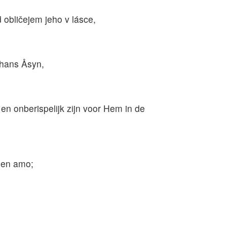
 obličejem jeho v lásce,
 hans Åsyn,
 en onberispelijk zijn voor Hem in de
i en amo;