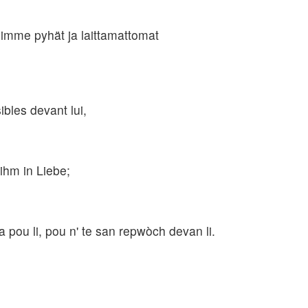
simme pyhät ja laittamattomat
bles devant lui,
ihm in Liebe;
 pou li, pou n' te san repwòch devan li.