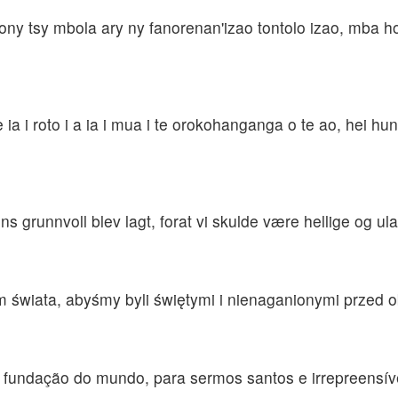
fony tsy mbola ary ny fanorenan'izao tontolo izao, mba h
u e ia i roto i a ia i mua i te orokohanganga o te ao, hei h
s grunnvoll blev lagt, forat vi skulde være hellige og ula
świata, abyśmy byli świętymi i nienaganionymi przed ob
fundação do mundo, para sermos santos e irrepreensíve