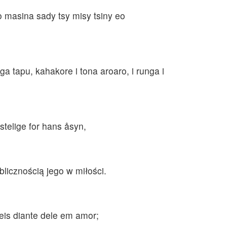
o masina sady tsy misy tsiny eo
unga tapu, kahakore i tona aroaro, i runga i
stelige for hans åsyn,
licznością jego w miłości.
is diante dele em amor;