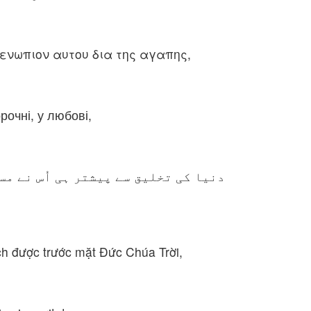
ενωπιον αυτου δια της αγαπης,
рочні, у любові,
دنیا کی تخلیق سے پیشتر ہی اُس نے مس
ch được trước mặt Ðức Chúa Trời,