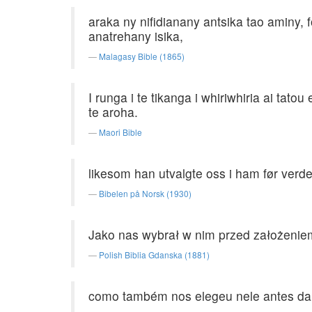
araka ny nifidianany antsika tao aminy, 
anatrehany isika,
Malagasy Bible (1865)
I runga i te tikanga i whiriwhiria ai tato
te aroha.
Maori Bible
likesom han utvalgte oss i ham før verden
Bibelen på Norsk (1930)
Jako nas wybrał w nim przed założeniem 
Polish Biblia Gdanska (1881)
como também nos elegeu nele antes da 