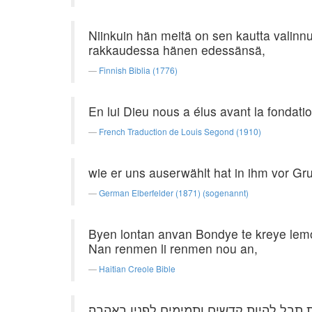
Niinkuin hän meitä on sen kautta valinnu
rakkaudessa hänen edessänsä,
Finnish Biblia (1776)
En lui Dieu nous a élus avant la fondati
French Traduction de Louis Segond (1910)
wie er uns auserwählt hat in ihm vor Gru
German Elberfelder (1871) (sogenannt)
Byen lontan anvan Bondye te kreye lemonn
Nan renmen li renmen nou an,
Haitian Creole Bible
 תבל להיות קדשים ותמימים לפניו באהבה׃