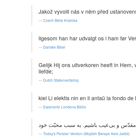
Jakož vyvolil nás v něm před ustanovení
Czech Bible Kralicka
ligesom han har udvalgt os i ham før Ver
Danske Bibel
Gelijk Hij ons uitverkoren heeft in Hem,
liefde;
Dutch Statenvertaling
kiel Li elektis nin en li antaŭ la fondo 
Esperanto Londona Biblio
او مقدّس و بی‌عیب باشیم. به سبب محبّت خود
Today's Persian Version (Mojdeh Baraye Asre Jadid)