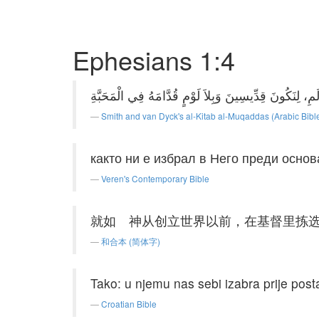
Ephesians 1:4
Smith and van Dyck's al-Kitab al-Muqaddas (Arabic Bibl
както ни е избрал в Него преди основ
Veren's Contemporary Bible
就如 神从创立世界以前，在基督里拣
和合本 (简体字)
Tako: u njemu nas sebi izabra prije pos
Croatian Bible