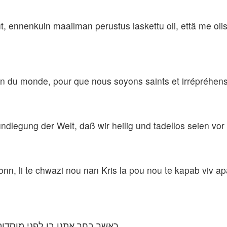
t, ennenkuin maailman perustus laskettu oli, että me oli
on du monde, pour que nous soyons saints et irrépréhensi
ndlegung der Welt, daß wir heilig und tadellos seien vor 
, li te chwazi nou nan Kris la pou nou te kapab viv apa
כאשר בחר אתנו בו לפני מוסדות