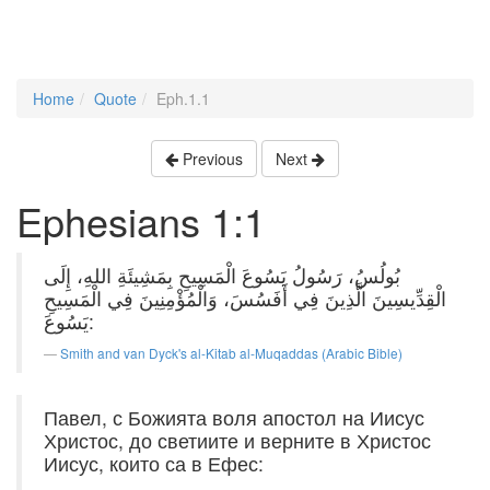
Home
Quote
Eph.1.1
Previous
Next
Ephesians 1:1
بُولُسُ، رَسُولُ يَسُوعَ الْمَسِيحِ بِمَشِيئَةِ اللهِ، إِلَى
الْقِدِّيسِينَ الَّذِينَ فِي أَفَسُسَ، وَالْمُؤْمِنِينَ فِي الْمَسِيحِ
يَسُوعَ:
Smith and van Dyck's al-Kitab al-Muqaddas (Arabic Bible)
Павел, с Божията воля апостол на Иисус
Христос, до светиите и верните в Христос
Иисус, които са в Ефес: