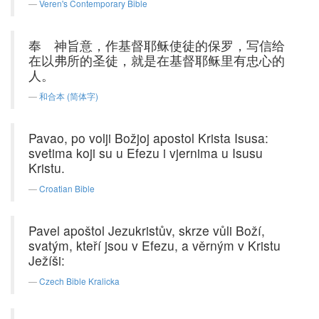
Veren's Contemporary Bible
奉 神旨意，作基督耶稣使徒的保罗，写信给
在以弗所的圣徒，就是在基督耶稣里有忠心的
人。
和合本 (简体字)
Pavao, po volji Božjoj apostol Krista Isusa:
svetima koji su u Efezu i vjernima u Isusu
Kristu.
Croatian Bible
Pavel apoštol Jezukristův, skrze vůli Boží,
svatým, kteří jsou v Efezu, a věrným v Kristu
Ježíši:
Czech Bible Kralicka