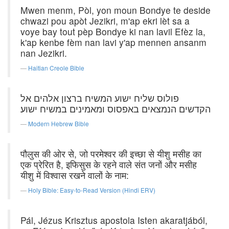
Mwen menm, Pòl, yon moun Bondye te deside
chwazi pou apòt Jezikri, m'ap ekri lèt sa a
voye bay tout pèp Bondye ki nan lavil Efèz la,
k'ap kenbe fèm nan lavi y'ap mennen ansanm
nan Jezikri.
Haitian Creole Bible
פולוס שליח ישוע המשיח ברצון אלהים אל
הקדשים הנמצאים באפסוס ומאמינים במשיח ישוע׃
Modern Hebrew Bible
पौलुस की ओर से, जो परमेश्वर की इच्छा से यीशु मसीह का
एक प्रेरित है, इफिसुस के रहने वाले संत जनों और मसीह
यीशु में विश्वास रखने वालों के नाम:
Holy Bible: Easy-to-Read Version (Hindi ERV)
Pál, Jézus Krisztus apostola Isten akaratjából,