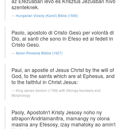
az Efézusban lévő és Krisztus Jézusban hívő
szenteknek.
Hungarian Vizsoly (Karoli) Biblia (1590)
Paolo, apostolo di Cristo Gesù per volontà di
Dio, ai santi che sono in Efeso ed ai fedeli in
Cristo Gesù.
Italian Riveduta Bibbia (1927)
Paul, an apostle of Jesus Christ by the will of
God, to the saints which are at Ephesus, and
to the faithful in Christ Jesus:
King James Version (1769) with Strongs Numbers and
Morphology
Paoly, Apostolin'i Kristy Jesosy noho ny
sitrapon'Andriamanitra, mamangy ny olona
masina any Efesosy, izay mahatoky ao amin'i