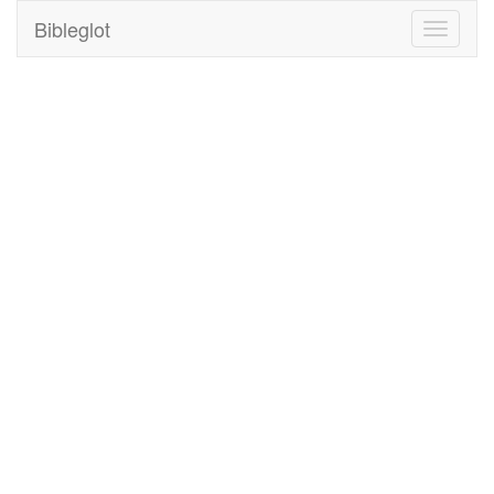
Bibleglot
Toggle
navigati