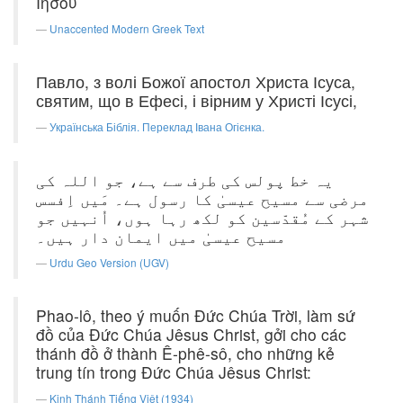
Ιησου
Unaccented Modern Greek Text
Павло, з волі Божої апостол Христа Ісуса,
святим, що в Ефесі, і вірним у Христі Ісусі,
Українська Біблія. Переклад Івана Огієнка.
یہ خط پولس کی طرف سے ہے، جو اللہ کی
مرضی سے مسیح عیسیٰ کا رسول ہے۔ مَیں اِفسس
شہر کے مُقدّسین کو لکھ رہا ہوں، اُنہیں جو
مسیح عیسیٰ میں ایمان دار ہیں۔
Urdu Geo Version (UGV)
Phao-lô, theo ý muốn Ðức Chúa Trời, làm sứ
đồ của Ðức Chúa Jêsus Christ, gởi cho các
thánh đồ ở thành Ê-phê-sô, cho những kẻ
trung tín trong Ðức Chúa Jêsus Christ:
Kinh Thánh Tiếng Việt (1934)