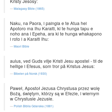
Kristy Jesosy:
Malagasy Bible (1865)
Naku, na Paora, i paingia e te Atua hei
Apotoro ma Ihu Karaiti, ki te hunga tapu e
noho ana i Epeha, ara ki te hunga whakapono
i roto i a Karaiti Ihu:
Maori Bible
aulus, ved Guds vilje Kristi Jesu apostel - til de
hellige i Efesus, som tror på Kristus Jesus:
Bibelen på Norsk (1930)
Paweł, Apostoł Jezusa Chrystusa przez wolę
Bożą, świętym, którzy są w Efezie, i wiernym
w Chrystusie Jezusie.
Polish Biblia Gdanska (1881)