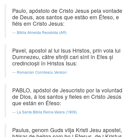
Paulo, apóstolo de Cristo Jesus pela vontade
de Deus, aos santos que estão em Éfeso, e
fiéis em Cristo Jesus:
Bíblia Almeida Recebida (AR)
Pavel, apostol al lui Isus Hristos, prin voia lui
Dumnezeu, către sfinţii cari sînt în Efes şi
credincioşii în Hristos Isus:
Romanian Cornilescu Version
PABLO, apóstol de Jesucristo por la voluntad
de Dios, á los santos y fieles en Cristo Jesús
que están en Éfeso:
La Santa Biblia Reina-Valera (1909)
Paulus, genom Guds vilja Kristi Jesu apostel,
hälsar de heliga som bo i Efesus, de i Kristus