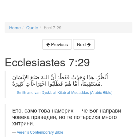
Home
Quote
Eccl.7.29
Previous
Next
Ecclesiastes 7:29
اُنْظُرْ. هذَا وَجَدْتُ فَقَطْ: أَنَّ اللهَ صَنَعَ الإِنْسَانَ
مُسْتَقِيمًا، أَمَّا هُمْ فَطَلَبُوا اخْتِرَاعَاتٍ كَثِيرَةً.
Smith and van Dyck's al-Kitab al-Muqaddas (Arabic Bible)
Ето, само това намерих — че Бог направи
човека праведен, но те потърсиха много
хитрини.
Veren's Contemporary Bible