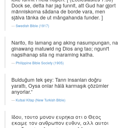
Dock se, detta har jag funnit, att Gud har gjort
människorna sådana de borde vara, men
själva tänka de ut mångahanda funder. ]
Swedish Bible (1917)
Narito, ito lamang ang aking nasumpungan, na
ginawang matuwid ng Dios ang tao; nguni't
nagsihanap sila ng maraming katha.
Philippine Bible Society (1905)
Bulduğum tek şey: Tanrı insanları doğru
yarattı, Oysa onlar hâlâ karmaşık çözümler
arıyorlar.”
Kutsal Kitap (New Turkish Bible)
Ιδου, τουτο μονον ευρηκα οτι ο Θεος
εκαμε τον ανθρωπον ευθυν, αλλ αυτοι