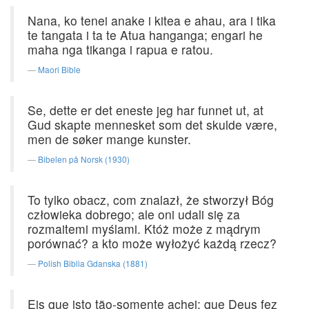
Nana, ko tenei anake i kitea e ahau, ara i tika
te tangata i ta te Atua hanganga; engari he
maha nga tikanga i rapua e ratou.
Maori Bible
Se, dette er det eneste jeg har funnet ut, at
Gud skapte mennesket som det skulde være,
men de søker mange kunster.
Bibelen på Norsk (1930)
To tylko obacz, com znalazł, że stworzył Bóg
człowieka dobrego; ale oni udali się za
rozmaitemi myślami. Któż może z mądrym
porównać? a kto może wyłożyć każdą rzecz?
Polish Biblia Gdanska (1881)
Eis que isto tão-somente achei: que Deus fez