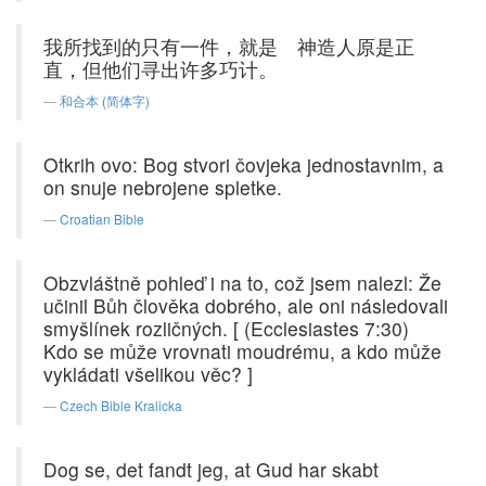
我所找到的只有一件，就是 神造人原是正
直，但他们寻出许多巧计。
和合本 (简体字)
Otkrih ovo: Bog stvori čovjeka jednostavnim, a
on snuje nebrojene spletke.
Croatian Bible
Obzvláštně pohleď i na to, což jsem nalezl: Že
učinil Bůh člověka dobrého, ale oni následovali
smyšlínek rozličných. [ (Ecclesiastes 7:30)
Kdo se může vrovnati moudrému, a kdo může
vykládati všelikou věc? ]
Czech Bible Kralicka
Dog se, det fandt jeg, at Gud har skabt