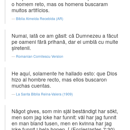
o homem reto, mas os homens buscaram
muitos artifícios.
Bíblia Almeida Recebida (AR)
Numai, iată ce am găsit: că Dumnezeu a făcut
pe oameni fără prihană, dar ei umblă cu multe
şiretenii.
Romanian Cornilescu Version
He aquí, solamente he hallado esto: que Dios
hizo al hombre recto, mas ellos buscaron
muchas cuentas.
La Santa Biblia Reina-Valera (1909)
Något gives, som min själ beständigt har sökt,
men som jag icke har funnit: väl har jag funnit
en man bland tusen, men en kvinna har jag
icke funnit i hela hopen. [ (Ecclesiastes 7:30)