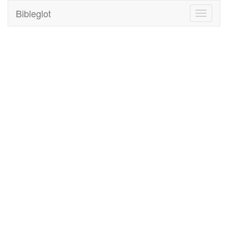
Bibleglot
Toggle
navigati