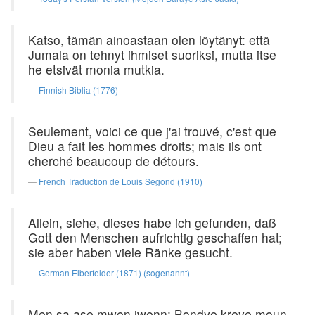
Katso, tämän ainoastaan olen löytänyt: että
Jumala on tehnyt ihmiset suoriksi, mutta itse
he etsivät monia mutkia.
Finnish Biblia (1776)
Seulement, voici ce que j'ai trouvé, c'est que
Dieu a fait les hommes droits; mais ils ont
cherché beaucoup de détours.
French Traduction de Louis Segond (1910)
Allein, siehe, dieses habe ich gefunden, daß
Gott den Menschen aufrichtig geschaffen hat;
sie aber haben viele Ränke gesucht.
German Elberfelder (1871) (sogenannt)
Men sa ase mwen jwenn: Bondye kreye moun