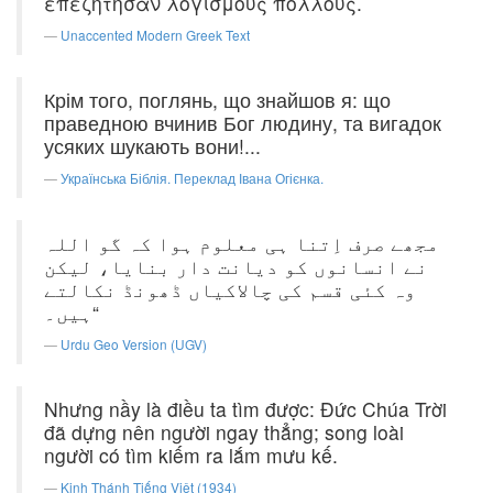
επεζητησαν λογισμους πολλους.
Unaccented Modern Greek Text
Крім того, поглянь, що знайшов я: що
праведною вчинив Бог людину, та вигадок
усяких шукають вони!...
Українська Біблія. Переклад Івана Огієнка.
مجھے صرف اِتنا ہی معلوم ہوا کہ گو اللہ
نے انسانوں کو دیانت دار بنایا، لیکن
وہ کئی قسم کی چالاکیاں ڈھونڈ نکالتے
ہیں۔“
Urdu Geo Version (UGV)
Nhưng nầy là điều ta tìm được: Ðức Chúa Trời
đã dựng nên người ngay thẳng; song loài
người có tìm kiếm ra lắm mưu kế.
Kinh Thánh Tiếng Việt (1934)