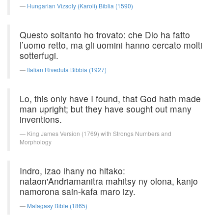
Hungarian Vizsoly (Karoli) Biblia (1590)
Questo soltanto ho trovato: che Dio ha fatto
l’uomo retto, ma gli uomini hanno cercato molti
sotterfugi.
Italian Riveduta Bibbia (1927)
Lo, this only have I found, that God hath made
man upright; but they have sought out many
inventions.
King James Version (1769) with Strongs Numbers and
Morphology
Indro, izao ihany no hitako:
nataon'Andriamanitra mahitsy ny olona, kanjo
namorona sain-kafa maro izy.
Malagasy Bible (1865)