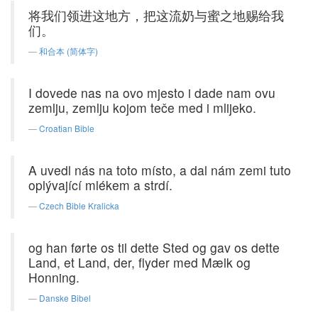
将我们领进这地方，把这流奶与蜜之地赐给我
们。
和合本 (简体字)
I dovede nas na ovo mjesto i dade nam ovu
zemlju, zemlju kojom teče med i mlijeko.
Croatian Bible
A uvedl nás na toto místo, a dal nám zemi tuto
oplývající mlékem a strdí.
Czech Bible Kralicka
og han førte os til dette Sted og gav os dette
Land, et Land, der, flyder med Mælk og
Honning.
Danske Bibel