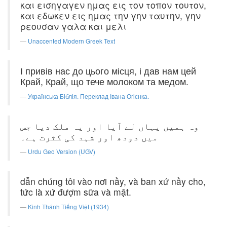
και εισηγαγεν ημας εις τον τοπον τουτον,
και εδωκεν εις ημας την γην ταυτην, γην
ρεουσαν γαλα και μελι
Unaccented Modern Greek Text
І привів нас до цього місця, і дав нам цей
Край, Край, що тече молоком та медом.
Українська Біблія. Переклад Івана Огієнка.
وہ ہمیں یہاں لے آیا اور یہ ملک دیا جس
میں دودھ اور شہد کی کثرت ہے۔
Urdu Geo Version (UGV)
dẫn chúng tôi vào nơi nầy, và ban xứ nầy cho,
tức là xứ đượm sữa và mật.
Kinh Thánh Tiếng Việt (1934)