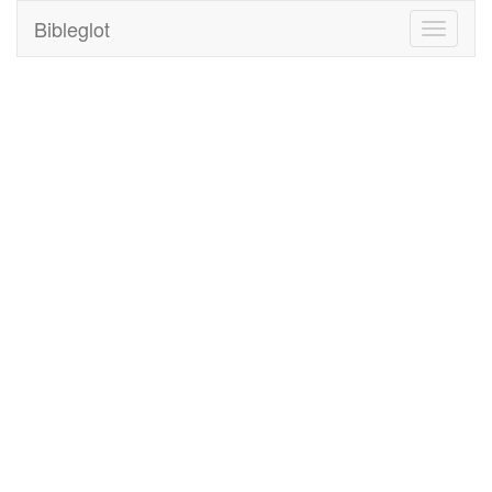
Bibleglot
Toggle
navigati