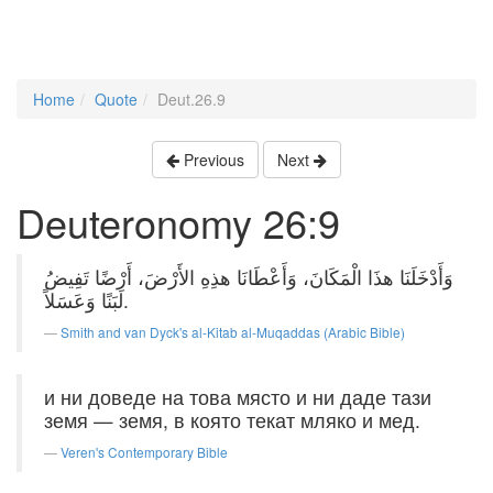
Home
Quote
Deut.26.9
Previous
Next
Deuteronomy 26:9
وَأَدْخَلَنَا هذَا الْمَكَانَ، وَأَعْطَانَا هذِهِ الأَرْضَ، أَرْضًا تَفِيضُ
لَبَنًا وَعَسَلاً.
Smith and van Dyck's al-Kitab al-Muqaddas (Arabic Bible)
и ни доведе на това място и ни даде тази
земя — земя, в която текат мляко и мед.
Veren's Contemporary Bible