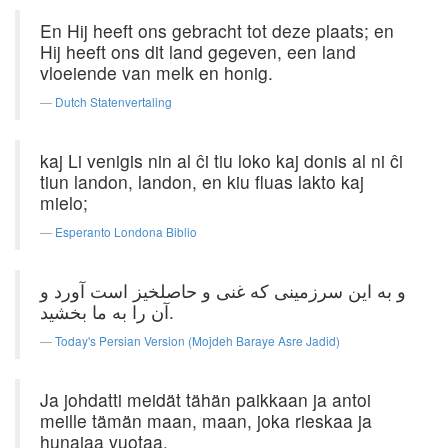
En Hij heeft ons gebracht tot deze plaats; en
Hij heeft ons dit land gegeven, een land
vloeiende van melk en honig.
Dutch Statenvertaling
kaj Li venigis nin al ĉi tiu loko kaj donis al ni ĉi
tiun landon, landon, en kiu fluas lakto kaj
mielo;
Esperanto Londona Biblio
و به این سرزمینی که غنی و حاصلخیز است آورد و
آن را به ما بخشید.
Today's Persian Version (Mojdeh Baraye Asre Jadid)
Ja johdatti meidät tähän paikkaan ja antoi
meille tämän maan, maan, joka rieskaa ja
hunajaa vuotaa.