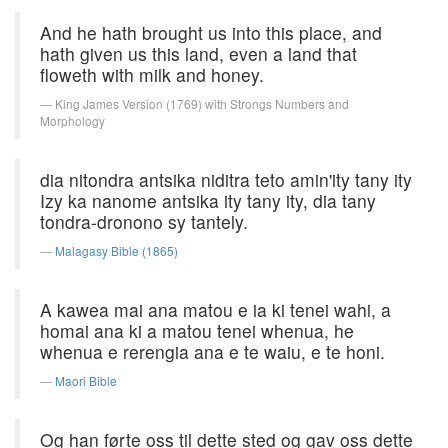
And he hath brought us into this place, and
hath given us this land, even a land that
floweth with milk and honey.
King James Version (1769) with Strongs Numbers and
Morphology
dia nitondra antsika niditra teto amin'ity tany ity
Izy ka nanome antsika ity tany ity, dia tany
tondra-dronono sy tantely.
Malagasy Bible (1865)
A kawea mai ana matou e ia ki tenei wahi, a
homai ana ki a matou tenei whenua, he
whenua e rerengia ana e te waiu, e te honi.
Maori Bible
Og han førte oss til dette sted og gav oss dette