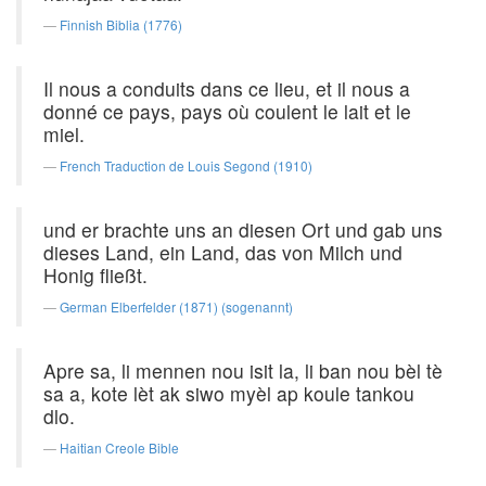
Finnish Biblia (1776)
Il nous a conduits dans ce lieu, et il nous a
donné ce pays, pays où coulent le lait et le
miel.
French Traduction de Louis Segond (1910)
und er brachte uns an diesen Ort und gab uns
dieses Land, ein Land, das von Milch und
Honig fließt.
German Elberfelder (1871) (sogenannt)
Apre sa, li mennen nou isit la, li ban nou bèl tè
sa a, kote lèt ak siwo myèl ap koule tankou
dlo.
Haitian Creole Bible