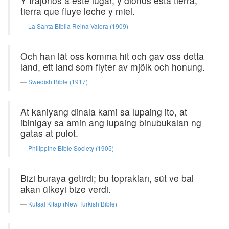
Y trájonos á este lugar, y diónos esta tierra,
tierra que fluye leche y miel.
La Santa Biblia Reina-Valera (1909)
Och han lät oss komma hit och gav oss detta
land, ett land som flyter av mjölk och honung.
Swedish Bible (1917)
At kaniyang dinala kami sa lupaing ito, at
ibinigay sa amin ang lupaing binubukalan ng
gatas at pulot.
Philippine Bible Society (1905)
Bizi buraya getirdi; bu toprakları, süt ve bal
akan ülkeyi bize verdi.
Kutsal Kitap (New Turkish Bible)