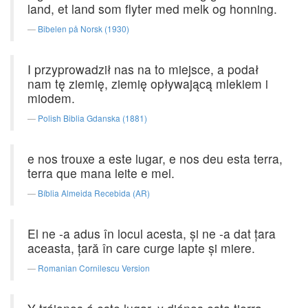
land, et land som flyter med melk og honning.
Bibelen på Norsk (1930)
I przyprowadził nas na to miejsce, a podał
nam tę ziemię, ziemię opływającą mlekiem i
miodem.
Polish Biblia Gdanska (1881)
e nos trouxe a este lugar, e nos deu esta terra,
terra que mana leite e mel.
Bíblia Almeida Recebida (AR)
El ne -a adus în locul acesta, şi ne -a dat ţara
aceasta, ţară în care curge lapte şi miere.
Romanian Cornilescu Version