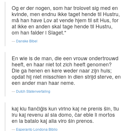
Og er der nogen, som har trolovet sig med en
kvinde, men endnu ikke taget hende til Hustru,
må han have Lov at vende hjem til sit Hus, for
at ikke en anden skal tage hende til Hustru,
om han falder i Slaget."
Danske Bibel
En wie is de man, die een vrouw ondertrouwd
heeft, en haar niet tot zich heeft genomen?
Die ga henen en kere weder naar zijn huis;
opdat hij niet misschien in dien strijd sterve, en
een ander man haar neme.
Dutch Statenvertaling
kaj kiu fianĉiĝis kun virino kaj ne prenis ŝin, tiu
iru kaj revenu al sia domo, ĉar eble li mortos
en la batalo kaj alia viro ŝin prenos.
Esperanto Londona Biblio