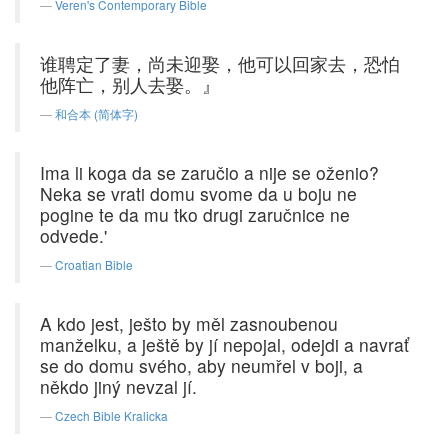
Veren's Contemporary Bible
谁聘定了妻，尚未迎娶，他可以回家去，恐怕
他阵亡，别人去娶。』
和合本 (简体字)
Ima li koga da se zaručio a nije se oženio?
Neka se vrati domu svome da u boju ne
pogine te da mu tko drugi zaručnice ne
odvede.'
Croatian Bible
A kdo jest, ješto by měl zasnoubenou
manželku, a ještě by jí nepojal, odejdi a navrať
se do domu svého, aby neumřel v boji, a
někdo jiný nevzal jí.
Czech Bible Kralicka