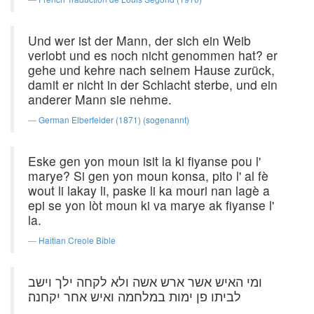
Und wer ist der Mann, der sich ein Weib
verlobt und es noch nicht genommen hat? er
gehe und kehre nach seinem Hause zurück,
damit er nicht in der Schlacht sterbe, und ein
anderer Mann sie nehme.
German Elberfelder (1871) (sogenannt)
Eske gen yon moun isit la ki fiyanse pou l'
marye? Si gen yon moun konsa, pito l' al fè
wout li lakay li, paske li ka mouri nan lagè a
epi se yon lòt moun ki va marye ak fiyanse l'
la.
Haitian Creole Bible
ומי האיש אשר ארש אשה ולא לקחה ילך וישב
לביתו פן ימות במלחמה ואיש אחר יקחנה׃