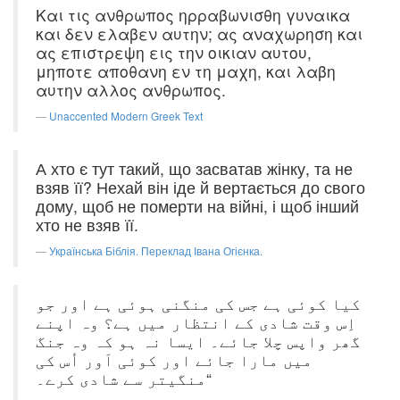
Και τις ανθρωπος ηρραβωνισθη γυναικα
και δεν ελαβεν αυτην; ας αναχωρηση και
ας επιστρεψη εις την οικιαν αυτου,
μηποτε αποθανη εν τη μαχη, και λαβη
αυτην αλλος ανθρωπος.
Unaccented Modern Greek Text
А хто є тут такий, що засватав жінку, та не
взяв її? Нехай він іде й вертається до свого
дому, щоб не померти на війні, і щоб інший
хто не взяв її.
Українська Біблія. Переклад Івана Огієнка.
کیا کوئی ہے جس کی منگنی ہوئی ہے اور جو
اِس وقت شادی کے انتظار میں ہے؟ وہ اپنے
گھر واپس چلا جائے۔ ایسا نہ ہو کہ وہ جنگ
میں مارا جائے اور کوئی اَور اُس کی
منگیتر سے شادی کرے۔“