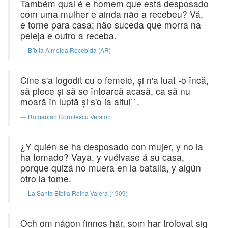
Também qual é e homem que está desposado
com uma mulher e ainda não a recebeu? Vá,
e torne para casa; não suceda que morra na
peleja e outro a receba.
Bíblia Almeida Recebida (AR)
Cine s'a logodit cu o femeie, şi n'a luat -o încă,
să plece şi să se întoarcă acasă, ca să nu
moară în luptă şi s'o ia altul``.
Romanian Cornilescu Version
¿Y quién se ha desposado con mujer, y no la
ha tomado? Vaya, y vuélvase á su casa,
porque quizá no muera en la batalla, y algún
otro la tome.
La Santa Biblia Reina-Valera (1909)
Och om någon finnes här, som har trolovat sig