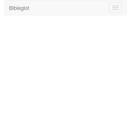
Bibleglot
Toggle
navigati