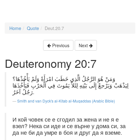
Home
Quote
Deut.20.7
Previous
Next
Deuteronomy 20:7
وَمَنْ هُوَ الرَّجُلُ الَّذِي خَطَبَ امْرَأَةً وَلَمْ يَأْخُذْهَا؟
لِيَذْهَبْ وَيَرْجعْ إِلَى بَيْتِهِ لِئَلاَّ يَمُوتَ فِي الْحَرْبِ فَيَأْخُذَهَا
رَجُلٌ آخَرُ.
Smith and van Dyck's al-Kitab al-Muqaddas (Arabic Bible)
И кой човек се е сгодил за жена и не я е
взел? Нека си иде и се върне у дома си, за
да не би да умре в боя и друг да я вземе.