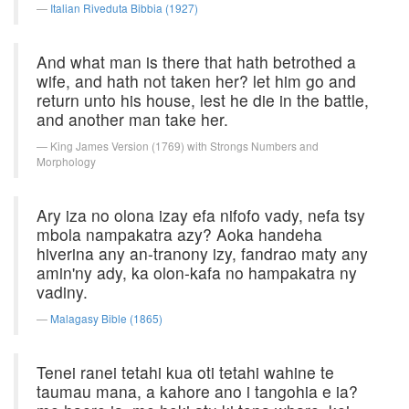
Italian Riveduta Bibbia (1927)
And what man is there that hath betrothed a
wife, and hath not taken her? let him go and
return unto his house, lest he die in the battle,
and another man take her.
King James Version (1769) with Strongs Numbers and
Morphology
Ary iza no olona izay efa nifofo vady, nefa tsy
mbola nampakatra azy? Aoka handeha
hiverina any an-tranony izy, fandrao maty any
amin'ny ady, ka olon-kafa no hampakatra ny
vadiny.
Malagasy Bible (1865)
Tenei ranei tetahi kua oti tetahi wahine te
taumau mana, a kahore ano i tangohia e ia?