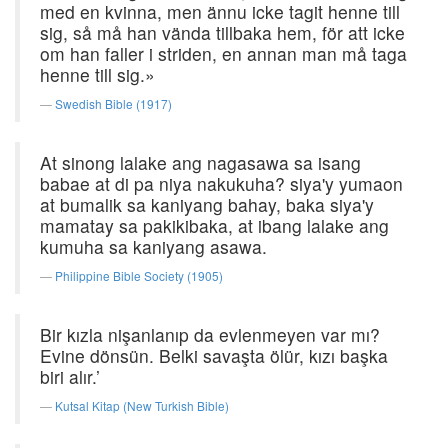
med en kvinna, men ännu icke tagit henne till
sig, så må han vända tillbaka hem, för att icke
om han faller i striden, en annan man må taga
henne till sig.»
Swedish Bible (1917)
At sinong lalake ang nagasawa sa isang
babae at di pa niya nakukuha? siya'y yumaon
at bumalik sa kaniyang bahay, baka siya'y
mamatay sa pakikibaka, at ibang lalake ang
kumuha sa kaniyang asawa.
Philippine Bible Society (1905)
Bir kızla nişanlanıp da evlenmeyen var mı?
Evine dönsün. Belki savaşta ölür, kızı başka
biri alır.’
Kutsal Kitap (New Turkish Bible)