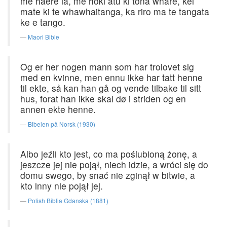
me haere ia, me hoki atu ki tona whare, kei
mate ki te whawhaitanga, ka riro ma te tangata
ke e tango.
Maori Bible
Og er her nogen mann som har trolovet sig
med en kvinne, men ennu ikke har tatt henne
til ekte, så kan han gå og vende tilbake til sitt
hus, forat han ikke skal dø i striden og en
annen ekte henne.
Bibelen på Norsk (1930)
Albo jeźli kto jest, co ma poślubioną żonę, a
jeszcze jej nie pojął, niech idzie, a wróci się do
domu swego, by snać nie zginął w bitwie, a
kto inny nie pojął jej.
Polish Biblia Gdanska (1881)