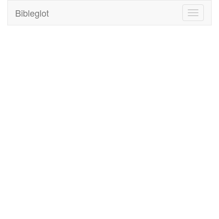
Bibleglot
Toggle
navigati