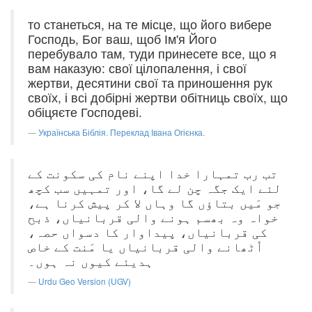
то станеться, на те місце, що його вибере
Господь, Бог ваш, щоб Ім'я Його
перебувало там, туди принесете все, що я
вам наказую: свої цілопалення, і свої
жертви, десятини свої та приношення рук
своїх, і всі добірні жертви обітниць своїх, що
обіцяєте Господеві.
Українська Біблія. Переклад Івана Огієнка.
تب رب تمہارا خدا اپنے نام کی سکونت کے
لئے ایک جگہ چن لے گا، اور تمہیں سب کچھ
جو مَیں بتاؤں گا وہاں لا کر پیش کرنا ہے،
خواہ وہ بھسم ہونے والی قربانیاں، ذبح
کی قربانیاں، پیداوار کا دسواں حصہ،
اُٹھانے والی قربانیاں یا مَنت کے خاص
ہدیئے کیوں نہ ہوں۔
Urdu Geo Version (UGV)