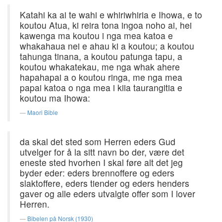
Katahi ka ai te wahi e whiriwhiria e Ihowa, e to
koutou Atua, ki reira tona ingoa noho ai, hei
kawenga ma koutou i nga mea katoa e
whakahaua nei e ahau ki a koutou; a koutou
tahunga tinana, a koutou patunga tapu, a
koutou whakatekau, me nga whak ahere
hapahapai a o koutou ringa, me nga mea
papai katoa o nga mea i kiia taurangitia e
koutou ma Ihowa:
Maori Bible
da skal det sted som Herren eders Gud
utvelger for å la sitt navn bo der, være det
eneste sted hvorhen I skal føre alt det jeg
byder eder: eders brennoffere og eders
slaktoffere, eders tiender og eders henders
gaver og alle eders utvalgte offer som I lover
Herren.
Bibelen på Norsk (1930)