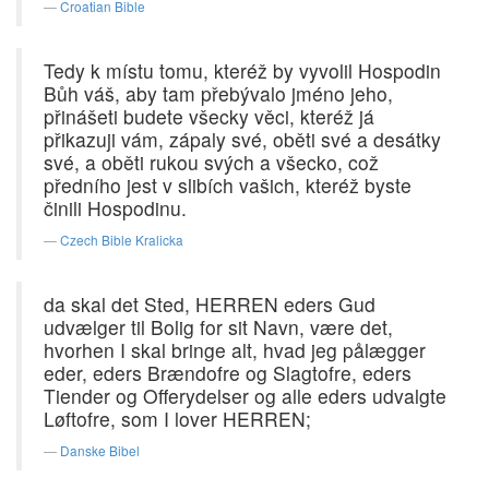
Croatian Bible
Tedy k místu tomu, kteréž by vyvolil Hospodin
Bůh váš, aby tam přebývalo jméno jeho,
přinášeti budete všecky věci, kteréž já
přikazuji vám, zápaly své, oběti své a desátky
své, a oběti rukou svých a všecko, což
předního jest v slibích vašich, kteréž byste
činili Hospodinu.
Czech Bible Kralicka
da skal det Sted, HERREN eders Gud
udvælger til Bolig for sit Navn, være det,
hvorhen I skal bringe alt, hvad jeg pålægger
eder, eders Brændofre og Slagtofre, eders
Tiender og Offerydelser og alle eders udvalgte
Løftofre, som I lover HERREN;
Danske Bibel