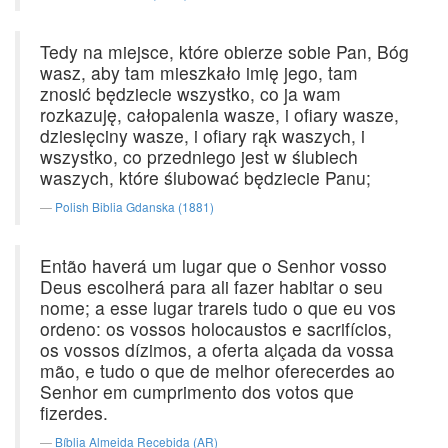
Tedy na miejsce, które obierze sobie Pan, Bóg
wasz, aby tam mieszkało imię jego, tam
znosić będziecie wszystko, co ja wam
rozkazuję, całopalenia wasze, i ofiary wasze,
dziesięciny wasze, i ofiary rąk waszych, i
wszystko, co przedniego jest w ślubiech
waszych, które ślubować będziecie Panu;
Polish Biblia Gdanska (1881)
Então haverá um lugar que o Senhor vosso
Deus escolherá para ali fazer habitar o seu
nome; a esse lugar trareis tudo o que eu vos
ordeno: os vossos holocaustos e sacrifícios,
os vossos dízimos, a oferta alçada da vossa
mão, e tudo o que de melhor oferecerdes ao
Senhor em cumprimento dos votos que
fizerdes.
Bíblia Almeida Recebida (AR)