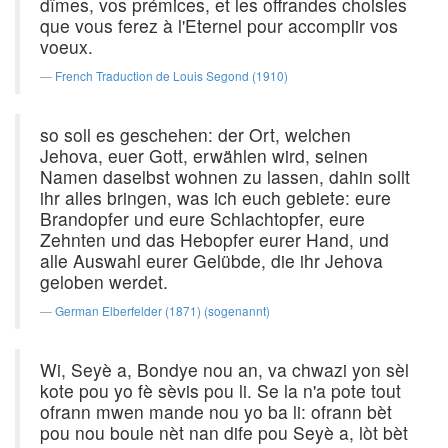
dîmes, vos prémices, et les offrandes choisies
que vous ferez à l'Eternel pour accomplir vos
voeux.
French Traduction de Louis Segond (1910)
so soll es geschehen: der Ort, welchen
Jehova, euer Gott, erwählen wird, seinen
Namen daselbst wohnen zu lassen, dahin sollt
ihr alles bringen, was ich euch gebiete: eure
Brandopfer und eure Schlachtopfer, eure
Zehnten und das Hebopfer eurer Hand, und
alle Auswahl eurer Gelübde, die ihr Jehova
geloben werdet.
German Elberfelder (1871) (sogenannt)
Wi, Seyè a, Bondye nou an, va chwazi yon sèl
kote pou yo fè sèvis pou li. Se la n'a pote tout
ofrann mwen mande nou yo ba li: ofrann bèt
pou nou boule nèt nan dife pou Seyè a, lòt bèt