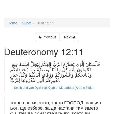
Home
Quote
Deut.12.11
Previous
Next
Deuteronomy 12:11
فَالْمَكَانُ الَّذِي يَخْتَارُهُ الرَّبُّ إِلهُكُمْ لِيُحِلَّ اسْمَهُ فِيهِ،
تَحْمِلُونَ إِلَيْهِ كُلَّ مَا أَنَا أُوصِيكُمْ بِهِ: مُحْرَقَاتِكُمْ
وَذَبَائِحَكُمْ وَعُشُورَكُمْ وَرَفَائِعَ أَيْدِيكُمْ وَكُلَّ خِيَارِ
نُذُورِكُمُ الَّتِي تَنْذُرُونَهَا لِلرَّبِّ.
Smith and van Dyck's al-Kitab al-Muqaddas (Arabic Bible)
тогава на мястото, което ГОСПОД, вашият
Бог, ще избере, за да настани там Името
Си, там да донасяте всичко, което ви