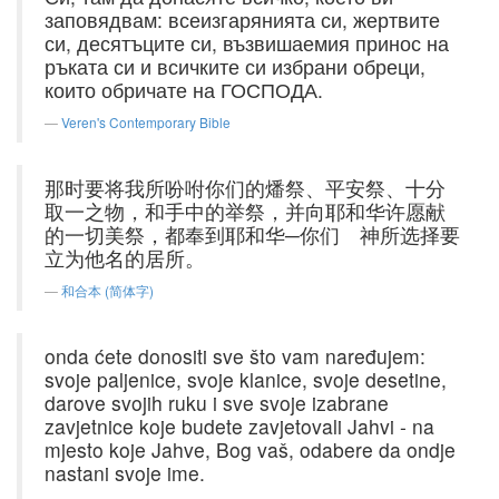
заповядвам: всеизгарянията си, жертвите
си, десятъците си, възвишаемия принос на
ръката си и всичките си избрани обреци,
които обричате на ГОСПОДА.
Veren's Contemporary Bible
那时要将我所吩咐你们的燔祭、平安祭、十分
取一之物，和手中的举祭，并向耶和华许愿献
的一切美祭，都奉到耶和华─你们 神所选择要
立为他名的居所。
和合本 (简体字)
onda ćete donositi sve što vam naređujem:
svoje paljenice, svoje klanice, svoje desetine,
darove svojih ruku i sve svoje izabrane
zavjetnice koje budete zavjetovali Jahvi - na
mjesto koje Jahve, Bog vaš, odabere da ondje
nastani svoje ime.