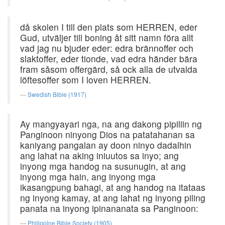
då skolen I till den plats som HERREN, eder
Gud, utväljer till boning åt sitt namn föra allt
vad jag nu bjuder eder: edra brännoffer och
slaktoffer, eder tionde, vad edra händer bära
fram såsom offergärd, så ock alla de utvalda
löftesoffer som I loven HERREN.
Swedish Bible (1917)
Ay mangyayari nga, na ang dakong pipiliin ng
Panginoon ninyong Dios na patatahanan sa
kaniyang pangalan ay doon ninyo dadalhin
ang lahat na aking iniuutos sa inyo; ang
inyong mga handog na susunugin, at ang
inyong mga hain, ang inyong mga
ikasangpung bahagi, at ang handog na itataas
ng inyong kamay, at ang lahat ng inyong piling
panata na inyong ipinananata sa Panginoon:
Philippine Bible Society (1905)