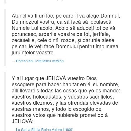
Atunci va fi un loc, pe care -l va alege Domnul,
Dumnezeul vostru, ca să facă să locuiască
Numele Lui acolo. Acolo să aduceţi tot ce vă
poruncesc, arderile voastre de tot, jertfele,
zeciuielile, cele dintîi roade, şi darurile alese
pe cari le veţi face Domnului pentru împlinirea
juruinţelor voastre.
Romanian Cornilescu Version
Y al lugar que JEHOVÁ vuestro Dios
escogiere para hacer habitar en él su nombre,
allí llevaréis todas las cosas que yo os mando:
vuestros holocaustos, y vuestros sacrificios,
vuestros diezmos, y las ofrendas elevadas de
vuestras manos, y todo lo escogido de
vuestros votos que hubiereis prometido á
JEHOVÁ;
La Santa Biblia Reina-Valera (1909)