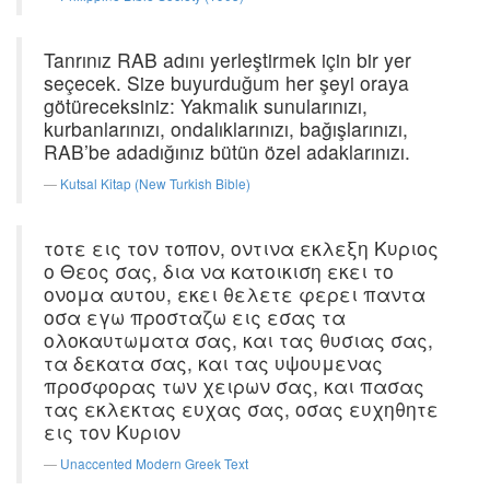
Tanrınız RAB adını yerleştirmek için bir yer
seçecek. Size buyurduğum her şeyi oraya
götüreceksiniz: Yakmalık sunularınızı,
kurbanlarınızı, ondalıklarınızı, bağışlarınızı,
RAB’be adadığınız bütün özel adaklarınızı.
Kutsal Kitap (New Turkish Bible)
τοτε εις τον τοπον, οντινα εκλεξη Κυριος
ο Θεος σας, δια να κατοικιση εκει το
ονομα αυτου, εκει θελετε φερει παντα
οσα εγω προσταζω εις εσας τα
ολοκαυτωματα σας, και τας θυσιας σας,
τα δεκατα σας, και τας υψουμενας
προσφορας των χειρων σας, και πασας
τας εκλεκτας ευχας σας, οσας ευχηθητε
εις τον Κυριον
Unaccented Modern Greek Text