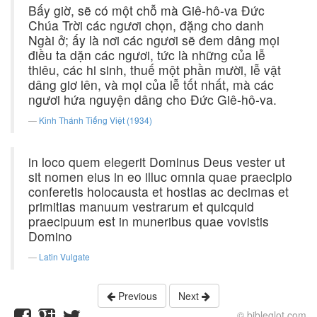
Bấy giờ, sẽ có một chỗ mà Giê-hô-va Ðức
Chúa Trời các ngươi chọn, đặng cho danh
Ngài ở; ấy là nơi các ngươi sẽ đem dâng mọi
điều ta dặn các ngươi, tức là những của lễ
thiêu, các hi sinh, thuế một phần mười, lễ vật
dâng giơ lên, và mọi của lễ tốt nhất, mà các
ngươi hứa nguyện dâng cho Ðức Giê-hô-va.
Kinh Thánh Tiếng Việt (1934)
in loco quem elegerit Dominus Deus vester ut
sit nomen eius in eo illuc omnia quae praecipio
conferetis holocausta et hostias ac decimas et
primitias manuum vestrarum et quicquid
praecipuum est in muneribus quae vovistis
Domino
Latin Vulgate
Previous
Next
© bibleglot.com