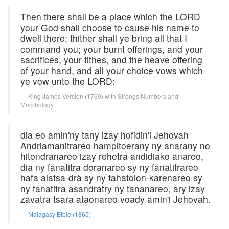
Then there shall be a place which the LORD
your God shall choose to cause his name to
dwell there; thither shall ye bring all that I
command you; your burnt offerings, and your
sacrifices, your tithes, and the heave offering
of your hand, and all your choice vows which
ye vow unto the LORD:
King James Version (1769) with Strongs Numbers and
Morphology
dia eo amin'ny tany izay hofidin'i Jehovah
Andriamanitrareo hampitoerany ny anarany no
hitondranareo izay rehetra andidiako anareo,
dia ny fanatitra doranareo sy ny fanatitrareo
hafa alatsa-drà sy ny fahafolon-karenareo sy
ny fanatitra asandratry ny tananareo, ary izay
zavatra tsara ataonareo voady amin'i Jehovah.
Malagasy Bible (1865)