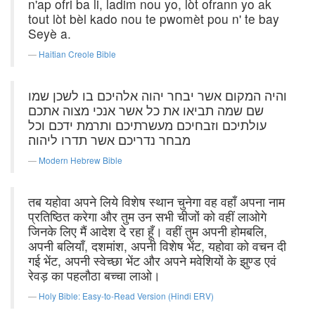
n'ap ofri ba li, ladim nou yo, lòt ofrann yo ak
tout lòt bèl kado nou te pwomèt pou n' te bay
Seyè a.
Haitian Creole Bible
והיה המקום אשר יבחר יהוה אלהיכם בו לשכן שמו
שם שמה תביאו את כל אשר אנכי מצוה אתכם
עולתיכם וזבחיכם מעשרתיכם ותרמת ידכם וכל
מבחר נדריכם אשר תדרו ליהוה׃
Modern Hebrew Bible
तब यहोवा अपने लिये विशेष स्थान चुनेगा वह वहाँ अपना नाम
प्रतिष्ठित करेगा और तुम उन सभी चीजों को वहीं लाओगे
जिनके लिए मैं आदेश दे रहा हूँ। वहीं तुम अपनी होमबलि,
अपनी बलियाँ, दशमांश, अपनी विशेष भेंट, यहोवा को वचन दी
गई भेंट, अपनी स्वेच्छा भेंट और अपने मवेशियों के झुण्ड एवं
रेवड़ का पहलौठा बच्चा लाओ।
Holy Bible: Easy-to-Read Version (Hindi ERV)