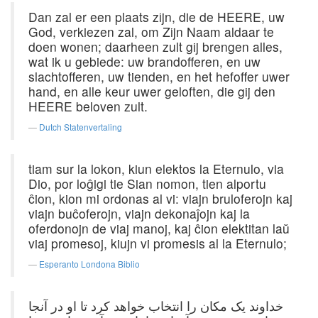
Dan zal er een plaats zijn, die de HEERE, uw
God, verkiezen zal, om Zijn Naam aldaar te
doen wonen; daarheen zult gij brengen alles,
wat ik u gebiede: uw brandofferen, en uw
slachtofferen, uw tienden, en het hefoffer uwer
hand, en alle keur uwer geloften, die gij den
HEERE beloven zult.
Dutch Statenvertaling
tiam sur la lokon, kiun elektos la Eternulo, via
Dio, por loĝigi tie Sian nomon, tien alportu
ĉion, kion mi ordonas al vi: viajn bruloferojn kaj
viajn buĉoferojn, viajn dekonaĵojn kaj la
oferdonojn de viaj manoj, kaj ĉion elektitan laŭ
viaj promesoj, kiujn vi promesis al la Eternulo;
Esperanto Londona Biblio
خداوند یک مکان را انتخاب خواهد کرد تا او در آنجا