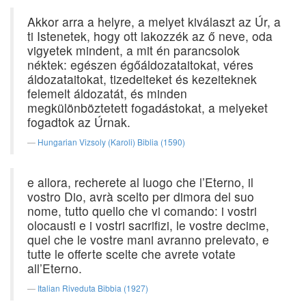
Akkor arra a helyre, a melyet kiválaszt az Úr, a
ti Istenetek, hogy ott lakozzék az ő neve, oda
vigyetek mindent, a mit én parancsolok
néktek: egészen égőáldozataitokat, véres
áldozataitokat, tizedeiteket és kezeiteknek
felemelt áldozatát, és minden
megkülönböztetett fogadástokat, a melyeket
fogadtok az Úrnak.
Hungarian Vizsoly (Karoli) Biblia (1590)
e allora, recherete al luogo che l’Eterno, il
vostro Dio, avrà scelto per dimora del suo
nome, tutto quello che vi comando: i vostri
olocausti e i vostri sacrifizi, le vostre decime,
quel che le vostre mani avranno prelevato, e
tutte le offerte scelte che avrete votate
all’Eterno.
Italian Riveduta Bibbia (1927)