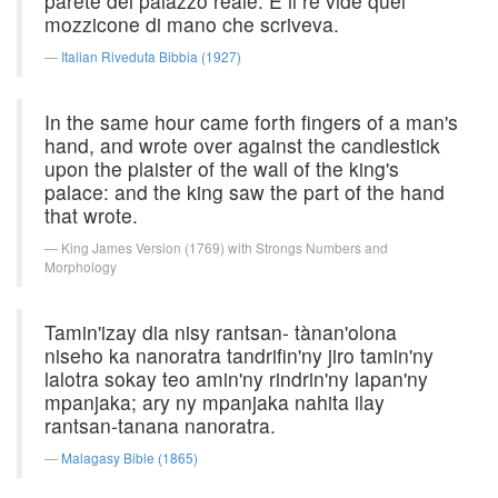
parete del palazzo reale. E il re vide quel
mozzicone di mano che scriveva.
Italian Riveduta Bibbia (1927)
In the same hour came forth fingers of a man's
hand, and wrote over against the candlestick
upon the plaister of the wall of the king's
palace: and the king saw the part of the hand
that wrote.
King James Version (1769) with Strongs Numbers and
Morphology
Tamin'izay dia nisy rantsan- tànan'olona
niseho ka nanoratra tandrifin'ny jiro tamin'ny
lalotra sokay teo amin'ny rindrin'ny lapan'ny
mpanjaka; ary ny mpanjaka nahita ilay
rantsan-tanana nanoratra.
Malagasy Bible (1865)