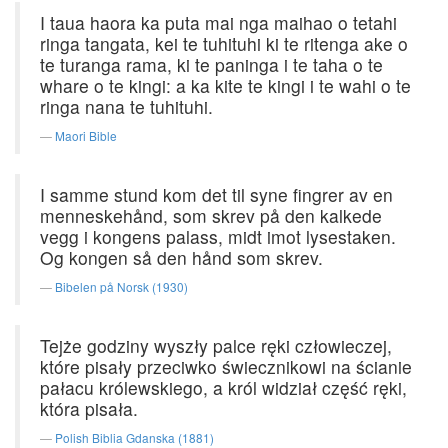
I taua haora ka puta mai nga maihao o tetahi
ringa tangata, kei te tuhituhi ki te ritenga ake o
te turanga rama, ki te paninga i te taha o te
whare o te kingi: a ka kite te kingi i te wahi o te
ringa nana te tuhituhi.
Maori Bible
I samme stund kom det til syne fingrer av en
menneskehånd, som skrev på den kalkede
vegg i kongens palass, midt imot lysestaken.
Og kongen så den hånd som skrev.
Bibelen på Norsk (1930)
Tejże godziny wyszły palce ręki człowieczej,
które pisały przeciwko świecznikowi na ścianie
pałacu królewskiego, a król widział część ręki,
która pisała.
Polish Biblia Gdanska (1881)