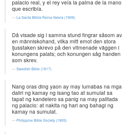
palacio real, y el rey veía la palma de la mano
que escribía.
La Santa Biblia Reina-Valera (1909)
Då visade sig i samma stund fingrar såsom av
en människohand, vilka mitt emot den stora
ljusstaken skrevo på den vitmenade väggen i
konungens palats; och konungen såg handen
som skrev.
Swedish Bible (1917)
Nang oras ding yaon ay may lumabas na mga
daliri ng kamay ng isang tao at sumulat sa
tapat ng kandelero sa panig na may palitada
ng palacio: at nakita ng hari ang bahagi ng
kamay na sumulat.
Philippine Bible Society (1905)