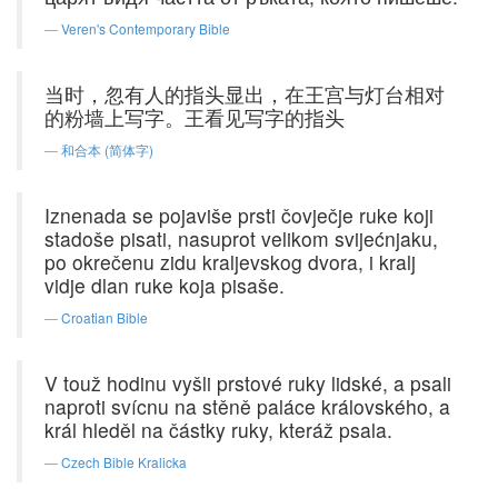
Veren's Contemporary Bible
当时，忽有人的指头显出，在王宫与灯台相对
的粉墙上写字。王看见写字的指头
和合本 (简体字)
Iznenada se pojaviše prsti čovječje ruke koji
stadoše pisati, nasuprot velikom svijećnjaku,
po okrečenu zidu kraljevskog dvora, i kralj
vidje dlan ruke koja pisaše.
Croatian Bible
V touž hodinu vyšli prstové ruky lidské, a psali
naproti svícnu na stěně paláce královského, a
král hleděl na částky ruky, kteráž psala.
Czech Bible Kralicka