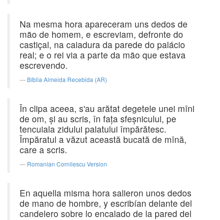
Na mesma hora apareceram uns dedos de
mão de homem, e escreviam, defronte do
castiçal, na caiadura da parede do palácio
real; e o rei via a parte da mão que estava
escrevendo.
Bíblia Almeida Recebida (AR)
În clipa aceea, s'au arătat degetele unei mîni
de om, şi au scris, în faţa sfeşnicului, pe
tencuiala zidului palatului împărătesc.
Împăratul a văzut această bucată de mînă,
care a scris.
Romanian Cornilescu Version
En aquella misma hora salieron unos dedos
de mano de hombre, y escribían delante del
candelero sobre lo encalado de la pared del