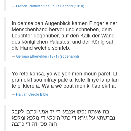
French Traduction de Louis Segond (1910)
In demselben Augenblick kamen Finger einer
Menschenhand hervor und schrieben, dem
Leuchter gegenüber, auf den Kalk der Wand
des königlichen Palastes; und der König sah
die Hand welche schrieb.
German Elberfelder (1871) (sogenannt)
Yo rete konsa, yo wè yon men moun parèt. Li
pran ekri sou miray palè a, kote limyè lanp lan
te pi klere a. Wa a wè bout men ki t'ap ekri a.
Haitian Creole Bible
בה שעתה נפקו אצבען די יד אנש וכתבן לקבל
נברשתא על גירא די כתל היכלא די מלכא ומלכא
חזה פס ידה די כתבה׃