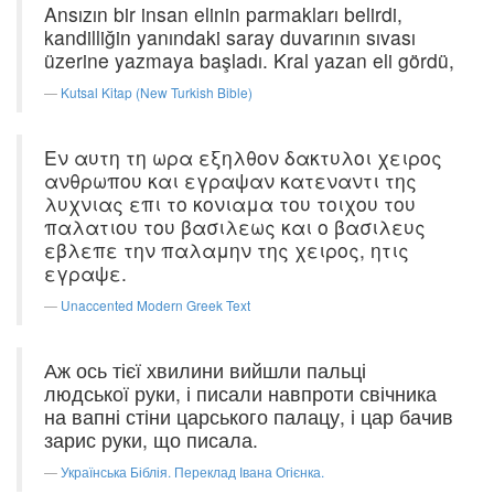
Ansızın bir insan elinin parmakları belirdi,
kandilliğin yanındaki saray duvarının sıvası
üzerine yazmaya başladı. Kral yazan eli gördü,
Kutsal Kitap (New Turkish Bible)
Εν αυτη τη ωρα εξηλθον δακτυλοι χειρος
ανθρωπου και εγραψαν κατεναντι της
λυχνιας επι το κονιαμα του τοιχου του
παλατιου του βασιλεως και ο βασιλευς
εβλεπε την παλαμην της χειρος, ητις
εγραψε.
Unaccented Modern Greek Text
Аж ось тієї хвилини вийшли пальці
людської руки, і писали навпроти свічника
на вапні стіни царського палацу, і цар бачив
зарис руки, що писала.
Українська Біблія. Переклад Івана Огієнка.