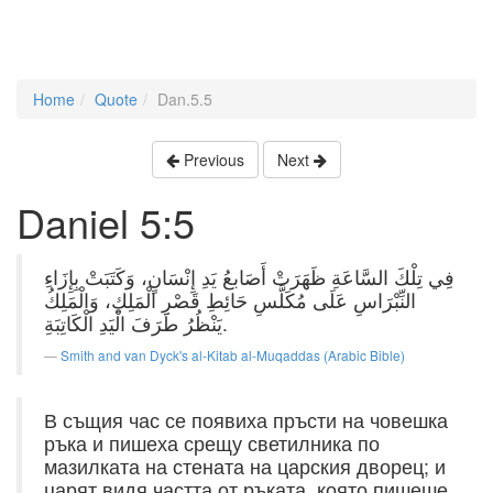
Home
Quote
Dan.5.5
Previous
Next
Daniel 5:5
فِي تِلْكَ السَّاعَةِ ظَهَرَتْ أَصَابعُ يَدِ إِنْسَانٍ، وَكَتَبَتْ بِإِزَاءِ
النِّبْرَاسِ عَلَى مُكَلَّسِ حَائِطِ قَصْرِ الْمَلِكِ، وَالْمَلِكُ
يَنْظُرُ طَرَفَ الْيَدِ الْكَاتِبَةِ.
Smith and van Dyck's al-Kitab al-Muqaddas (Arabic Bible)
В същия час се появиха пръсти на човешка
ръка и пишеха срещу светилника по
мазилката на стената на царския дворец; и
царят видя частта от ръката, която пишеше.