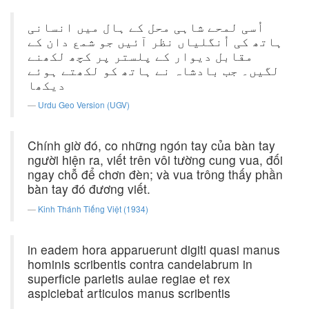
اُسی لمحے شاہی محل کے ہال میں انسانی
ہاتھ کی اُنگلیاں نظر آئیں جو شمع دان کے
مقابل دیوار کے پلستر پر کچھ لکھنے
لگیں۔ جب بادشاہ نے ہاتھ کو لکھتے ہوئے
دیکھا
Urdu Geo Version (UGV)
Chính giờ đó, co những ngón tay của bàn tay
người hiện ra, viết trên vôi tường cung vua, đối
ngay chỗ để chơn đèn; và vua trông thấy phần
bàn tay đó đương viết.
Kinh Thánh Tiếng Việt (1934)
in eadem hora apparuerunt digiti quasi manus
hominis scribentis contra candelabrum in
superficie parietis aulae regiae et rex
aspiciebat articulos manus scribentis