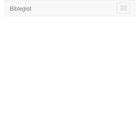
Bibleglot
Toggle
navigati